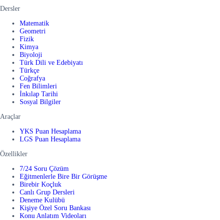
Dersler
Matematik
Geometri
Fizik
Kimya
Biyoloji
Türk Dili ve Edebiyatı
Türkçe
Coğrafya
Fen Bilimleri
İnkılap Tarihi
Sosyal Bilgiler
Araçlar
YKS Puan Hesaplama
LGS Puan Hesaplama
Özellikler
7/24 Soru Çözüm
Eğitmenlerle Bire Bir Görüşme
Birebir Koçluk
Canlı Grup Dersleri
Deneme Kulübü
Kişiye Özel Soru Bankası
Konu Anlatım Videoları