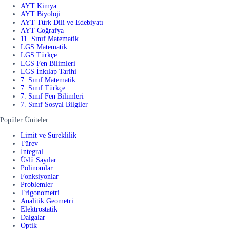
AYT Kimya
AYT Biyoloji
AYT Türk Dili ve Edebiyatı
AYT Coğrafya
11. Sınıf Matematik
LGS Matematik
LGS Türkçe
LGS Fen Bilimleri
LGS İnkılap Tarihi
7. Sınıf Matematik
7. Sınıf Türkçe
7. Sınıf Fen Bilimleri
7. Sınıf Sosyal Bilgiler
Popüler Üniteler
Limit ve Süreklilik
Türev
İntegral
Üslü Sayılar
Polinomlar
Fonksiyonlar
Problemler
Trigonometri
Analitik Geometri
Elektrostatik
Dalgalar
Optik