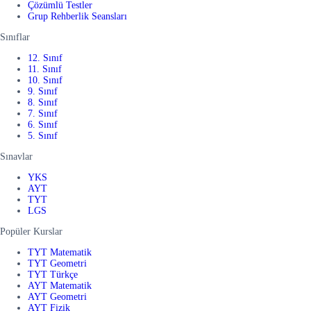
Çözümlü Testler
Grup Rehberlik Seansları
Sınıflar
12. Sınıf
11. Sınıf
10. Sınıf
9. Sınıf
8. Sınıf
7. Sınıf
6. Sınıf
5. Sınıf
Sınavlar
YKS
AYT
TYT
LGS
Popüler Kurslar
TYT Matematik
TYT Geometri
TYT Türkçe
AYT Matematik
AYT Geometri
AYT Fizik