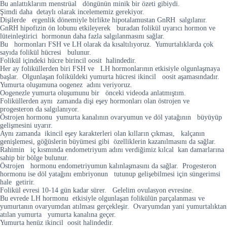
Bu anlattıklarım menstrüal döngünün minik bir özeti gibiydi.
Şimdi daha detaylı olarak incelememiz gerekiyor.
Dişilerde ergenlik dönemiyle birlikte hipotalamustan GnRH salgılanır.
GnRH hipofizin ön lobunu etkileyerek buradan folikül uyarıcı hormon ve
lüteinleştirici hormonun daha fazla salgılanmasını sağlar.
Bu hormonları FSH ve LH olarak da kısaltılıyoruz. Yumurtalıklarda çok
sayıda folikül hücresi bulunur.
Folikül içindeki hücre birincil oosit halindedir.
Her ay foliküllerden biri FSH ve LH hormonlarının etkisiyle olgunlaşmaya
başlar. Olgunlaşan foliküldeki yumurta hücresi ikincil oosit aşamasındadır.
Yumurta oluşumuna oogenez adını veriyoruz.
Oogenezle yumurta oluşumunu bir önceki videoda anlatmıştım.
Foliküllerden aynı zamanda dişi eşey hormonları olan östrojen ve
progesteron da salgılanıyor.
Östrojen hormonu yumurta kanalının ovaryumun ve döl yatağının büyüyüp
gelişmesini uyarır.
Aynı zamanda ikincil eşey karakterleri olan kılların çıkması, kalçanın
genişlemesi, göğüslerin büyümesi gibi özelliklerin kazanılmasını da sağlar.
Rahimin iç kısmında endometriyum adını verdiğimiz kılcal kan damarlarına
sahip bir bölge bulunur.
Östrojen hormonu endometriyumun kalınlaşmasını da sağlar. Progesteron
hormonu ise döl yatağını embriyonun tutunup gelişebilmesi için süngerimsi
hale getirir.
Folikül evresi 10-14 gün kadar sürer. Gelelim ovulasyon evresine.
Bu evrede LH hormonu etkisiyle olgunlaşan folikülün parçalanması ve
yumurtanın ovaryumdan atılması gerçekleşir. Ovaryumdan yani yumurtalıktan
atılan yumurta yumurta kanalına geçer.
Yumurta henüz ikincil oosit halindedir.