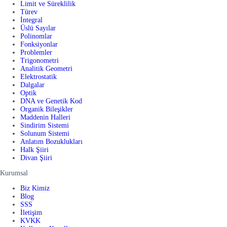
Limit ve Süreklilik
Türev
İntegral
Üslü Sayılar
Polinomlar
Fonksiyonlar
Problemler
Trigonometri
Analitik Geometri
Elektrostatik
Dalgalar
Optik
DNA ve Genetik Kod
Organik Bileşikler
Maddenin Halleri
Sindirim Sistemi
Solunum Sistemi
Anlatım Bozuklukları
Halk Şiiri
Divan Şiiri
Kurumsal
Biz Kimiz
Blog
SSS
İletişim
KVKK