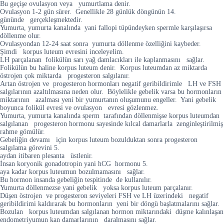
Bu geçişe ovulasyon veya yumurtlama denir.
Ovulasyon 1-2 gün sürer. Genellikle 28 günlük döngünün 14.
gününde gerçekleşmektedir.
Yumurta, yumurta kanalında yani fallopi tüpündeyken spermle karşılaşırsa
döllenme olur.
Ovulasyondan 12-24 saat sonra yumurta döllenme özelliğini kaybeder.
Şimdi korpus luteum evresini inceleyelim.
LH parçalanan folikülün sarı yağ damlacıkları ile kaplanmasını sağlar.
Folikülün bu haline korpus luteum denir. Korpus luteumdan az miktarda
östrojen çok miktarda progesteron salgılanır.
Artan östrojen ve progesteron hormonları negatif geribildirimle LH ve FSH
salgılarının azaltılmasına neden olur. Böylelikle gebelik varsa bu hormonların
miktarının azalması yeni bir yumurtanın oluşumunu engeller. Yani gebelik
boyunca folikül evresi ve ovulasyon evresi gözlenmez.
Yumurta, yumurta kanalında sperm tarafından döllenmişse korpus luteumdan
salgılanan progesteron hormonu sayesinde kılcal damarlarla zenginleştirilmiş
rahme gömülür.
Gebeliğin devamı için korpus luteum bozulduktan sonra progesteron
salgılama görevini 5.
aydan itibaren plesanta üstlenir.
İnsan koryonik gonadotropin yani hCG hormonu 5.
aya kadar korpus luteumun bozulmamasını sağlar.
Bu hormon insanda gebeliğin tespitinde de kullanılır.
Yumurta döllenmezse yani gebelik yoksa korpus luteum parçalanır.
Düşen östrojen ve progesteron seviyeleri FSH ve LH üzerindeki negatif
geribildirimi kaldırarak bu hormonların yeni bir döngü başlatmalarını sağlar.
Bozulan korpus luteumdan salgılanan hormon miktarındaki düşme kalınlaşan
endometriyumun kan damarlarının daralmasını sağlar.