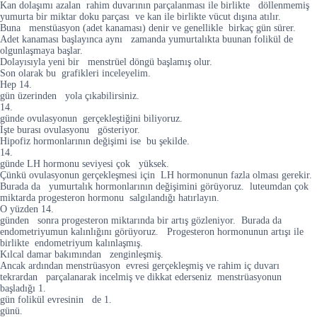
Kan dolaşımı azalan rahim duvarının parçalanması ile birlikte döllenmemiş
yumurta bir miktar doku parçası ve kan ile birlikte vücut dışına atılır.
Buna menstüasyon (adet kanaması) denir ve genellikle birkaç gün sürer.
Adet kanaması başlayınca aynı zamanda yumurtalıkta buunan folikül de
olgunlaşmaya başlar.
Dolayısıyla yeni bir menstrüel döngü başlamış olur.
Son olarak bu grafikleri inceleyelim.
Hep 14.
gün üzerinden yola çıkabilirsiniz.
14.
günde ovulasyonun gerçekleştiğini biliyoruz.
İşte burası ovulasyonu gösteriyor.
Hipofiz hormonlarının değişimi ise bu şekilde.
14.
günde LH hormonu seviyesi çok yüksek.
Çünkü ovulasyonun gerçekleşmesi için LH hormonunun fazla olması gerekir.
Burada da yumurtalık hormonlarının değişimini görüyoruz. luteumdan çok
miktarda progesteron hormonu salgılandığı hatırlayın.
O yüzden 14.
günden sonra progesteron miktarında bir artış gözleniyor. Burada da
endometriyumun kalınlığını görüyoruz. Progesteron hormonunun artışı ile
birlikte endometriyum kalınlaşmış.
Kılcal damar bakımından zenginleşmiş.
Ancak ardından menstrüasyon evresi gerçekleşmiş ve rahim iç duvarı
tekrardan parçalanarak incelmiş ve dikkat ederseniz menstrüasyonun
başladığı 1.
gün folikül evresinin de 1.
günü.