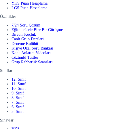
YKS Puan Hesaplama
LGS Puan Hesaplama
Özellikler
7/24 Soru Çözüm
Eğitmenlerle Bire Bir Görüşme
Birebir Koçluk
Canlı Grup Dersleri
Deneme Kulübü
Kişiye Özel Soru Bankası
Konu Anlatım Videoları
Çözümlü Testler
Grup Rehberlik Seansları
Sınıflar
12. Sınıf
11. Sınıf
10. Sınıf
9. Sınıf
8. Sınıf
7. Sınıf
6. Sınıf
5. Sınıf
Sınavlar
YKS