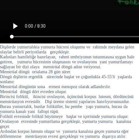
Dişilerde yumurtalıkta yumurta hücresi oluşumu ve rahimde meydana gelen
olaylar belirli periyotlarda gerçekleşir.
Kadınları hamileliğe hazırlayan, rahmi embriyonun tutunmasına uygun hale
getiren, yumurta hücresinin oluşmasını ve ovulasyonu yani yumurtlamayı
sağlayan bir dizi olaya menstrüal döngü adını veriyoruz.
Menstrüal döngü ortalama 28 gün sürer.
Döngü dişilerin ergenlik sürecinde başlar ve çoğunlukla 45-55'li yaşlarda
sonlanır.
Menstrüal döngünün sona ermesi menopoz olarak adlandırılır.
Menstrüal döngü dört evreden oluşur.
Birincisi folikül, ikincisi ovulasyon, üçüncüsü korpus luteum, dördüncüsü
menstrüasyon evresidir. Dişi üreme sistemi yapılarını hatırlıyorsunuzdur.
Burası yumurtalık, bunlar foliküller, bu pembe yapı yumurta, burası da
yumurta kanalı yani fallopi tüpü.
Folikül evresinde folikül büyümeye başlar ve içerisinde yumurta oluşur.
Ovulasyon evresinde yumurtlama gerçekleşir, yumurta yumurta kanalına
geçer.
Ardından korpus luteum oluşur ve yumurta kanalına geçen yumurta eğer
döllenmezse mestrüasyon evresi gerçekleşir ve yumurta dışarıya atılır.