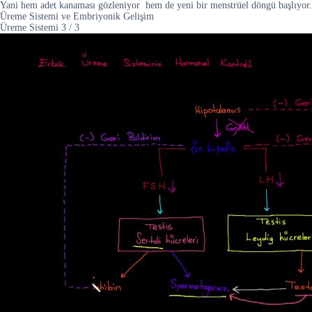
Yani hem adet kanaması gözleniyor hem de yeni bir menstrüel döngü başlıyor.
Üreme Sistemi ve Embriyonik Gelişim
Üreme Sistemi
3
/
3