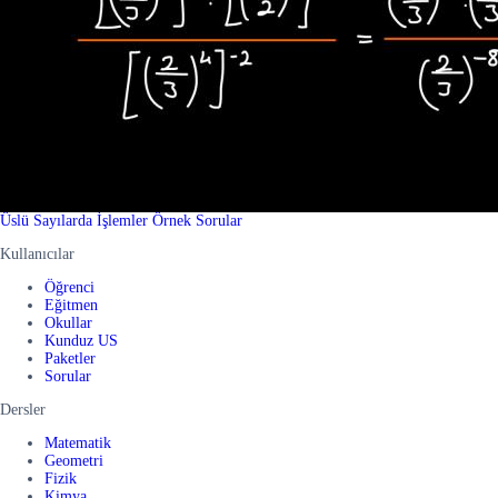
Üslü Sayılarda İşlemler Örnek Sorular
Kullanıcılar
Öğrenci
Eğitmen
Okullar
Kunduz US
Paketler
Sorular
Dersler
Matematik
Geometri
Fizik
Kimya