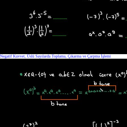
Negatif Kuvvet, Üslü Sayılarda Toplama, Çıkarma ve Çarpma İşlemi