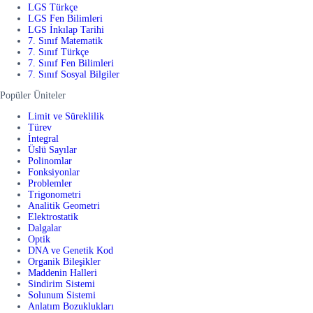
LGS Türkçe
LGS Fen Bilimleri
LGS İnkılap Tarihi
7. Sınıf Matematik
7. Sınıf Türkçe
7. Sınıf Fen Bilimleri
7. Sınıf Sosyal Bilgiler
Popüler Üniteler
Limit ve Süreklilik
Türev
İntegral
Üslü Sayılar
Polinomlar
Fonksiyonlar
Problemler
Trigonometri
Analitik Geometri
Elektrostatik
Dalgalar
Optik
DNA ve Genetik Kod
Organik Bileşikler
Maddenin Halleri
Sindirim Sistemi
Solunum Sistemi
Anlatım Bozuklukları