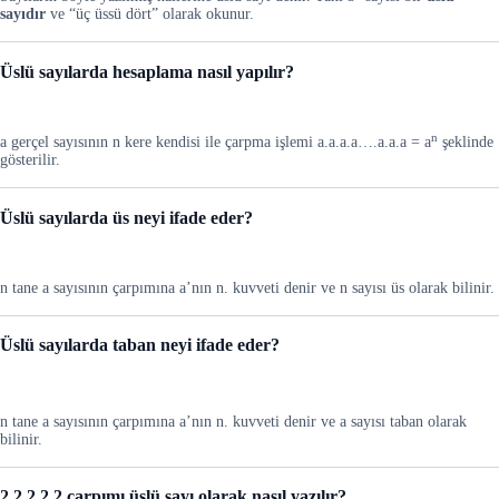
sayıdır
ve “üç üssü dört” olarak okunur.
Üslü sayılarda hesaplama nasıl yapılır?
n
a gerçel sayısının n kere kendisi ile çarpma işlemi a.a.a.a….a.a.a = a
şeklinde
gösterilir.
Üslü sayılarda üs neyi ifade eder?
n tane a sayısının çarpımına a’nın n. kuvveti denir ve n sayısı üs olarak bilinir.
Üslü sayılarda taban neyi ifade eder?
n tane a sayısının çarpımına a’nın n. kuvveti denir ve a sayısı taban olarak
bilinir.
2.2.2.2.2 çarpımı üslü sayı olarak nasıl yazılır?