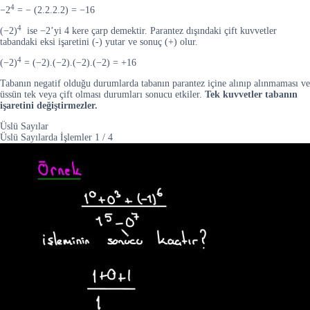
4
−2
= − (2.2.2.2) = −16
4
(−2)
ise −2’yi 4 kere çarp demektir. Parantez dışındaki çift kuvvetler
tabandaki eksi işaretini (-) yutar ve sonuç (+) olur.
4
(−2)
= (−2).(−2).(−2).(−2) = +16
Tabanın negatif olduğu durumlarda tabanın parantez içine alınıp alınmaması ve
üssün tek veya çift olması durumları sonucu etkiler.
Tek kuvvetler tabanın
işaretini değiştirmezler.
Üslü Sayılar
Üslü Sayılarda İşlemler
1
/
4