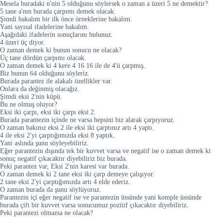
Mesela buradaki n'nin 5 olduğunu söylersek o zaman a üzeri 5 ne demektir?
5 tane a'nın burada çarpımı demek olacak.
Şimdi bakalım bir ilk önce örneklerine bakalım.
Yani sayısal ifadelerine bakalım.
Aşağıdaki ifadelerin sonuçlarını bulunuz.
4 üzeri üç diyor.
O zaman demek ki bunun sonucu ne olacak?
Üç tane dördün çarpımı olacak.
O zaman demek ki 4 kere 4 16 16 ile de 4'ü çarpmış.
Biz bunun 64 olduğunu söyleriz.
Burada parantez ile alakalı özellikler var.
Onlara da değinmiş olacağız.
Şimdi eksi 2'nin küpü.
Bu ne olmuş oluyor?
Eksi iki çarpı, eksi iki çarpı eksi 2.
Burada parantezin içinde ne varsa hepsini biz alarak çarpıyoruz.
O zaman bakınız eksi 2 ile eksi iki çarptınız artı 4 yaptı.
4 ile eksi 2'yi çarptığımızda eksi 8 yaptık.
Yani aslında şunu söyleyebiliriz.
Eğer parantezin dışında tek bir kuvvet varsa ve negatif ise o zaman demek ki
sonuç negatif çıkacaktır diyebiliriz biz burada.
Peki parantez var, Eksi 2'nin karesi var burada.
O zaman demek ki 2 tane eksi iki çarp demeye çalışıyor.
2 tane eksi 2'yi çarptığımızda artı 4 elde ederiz.
O zaman burada da şunu söylüyoruz.
Parantezin içi eğer negatif ise ve parantezin üssünde yani komple üssünde
burada çift bir kuvvet varsa sonucumuz pozitif çıkacaktır diyebiliriz.
Peki parantezi olmazsa ne olacak?