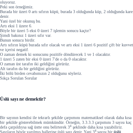
oluyoruz.
Peki son örneğimiz.
Burada bir üzeri 0 artı sıfırın küpü, burada 3 olduğunda küp, 2 olduğunda kare
denir.
Yani özel bir okunuş bu.
Artı eksi 1 üzere 6.
Böyle bir üzeri 5 eksi 0 üzeri 7 işlemin sonucu kaçtır?
Şimdi bakınız 1 üzeri sıfır var.
Bunun sonucu birdir.
Artı sıfırın küpü burada sıfır olacak ve artı eksi 1 üzeri 6 pozitif çift bir kuvvet
ve içerisi negatif.
O zaman demek ki sonucunu pozitife döndürecek 1 ve 1 olacaktır.
1 üzeri 5 zaten bir eksi 0 üzeri 7'de o da 0 olacaktır.
O zaman üst tarafın iki geldiğini görürüz.
Alt tarafın da bir geldiğini görürüz.
İki bölü birden cevabımızın 2 olduğunu söyleriz.
Sıkça Sorulan Sorular
Üslü sayı ne demektir?
Bir sayının kendisi ile tekrarlı şekilde çarpımını matematiksel olarak daha kısa
bir şekilde gösterebilmek mümkündür. Örneğin, 3.3.3.3 çarpımını 3 sayısı kaç
4
defa çarpıldıysa sağ üstte onu belirterek 3
şeklinde daha kısa yazabiliriz.
4
Sayıların böyle yazılmış hallerine üslü sayı denir. Yani 3
sayısı bir
üslü