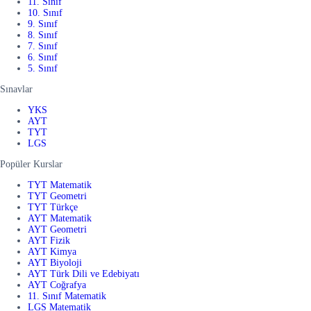
11. Sınıf
10. Sınıf
9. Sınıf
8. Sınıf
7. Sınıf
6. Sınıf
5. Sınıf
Sınavlar
YKS
AYT
TYT
LGS
Popüler Kurslar
TYT Matematik
TYT Geometri
TYT Türkçe
AYT Matematik
AYT Geometri
AYT Fizik
AYT Kimya
AYT Biyoloji
AYT Türk Dili ve Edebiyatı
AYT Coğrafya
11. Sınıf Matematik
LGS Matematik