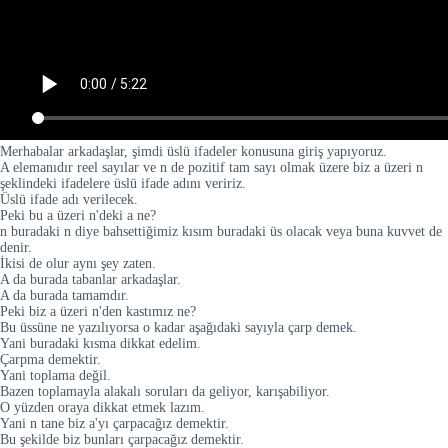
Merhabalar arkadaşlar, şimdi üslü ifadeler konusuna giriş yapıyoruz.
A elemanıdır reel sayılar ve n de pozitif tam sayı olmak üzere biz a üzeri n
şeklindeki ifadelere üslü ifade adını veririz.
Üslü ifade adı verilecek.
Peki bu a üzeri n'deki a ne?
n buradaki n diye bahsettiğimiz kısım buradaki üs olacak veya buna kuvvet de
denir.
İkisi de olur aynı şey zaten.
A da burada tabanlar arkadaşlar.
A da burada tamamdır.
Peki biz a üzeri n'den kastımız ne?
Bu üssüne ne yazılıyorsa o kadar aşağıdaki sayıyla çarp demek.
Yani buradaki kısma dikkat edelim.
Çarpma demektir.
Yani toplama değil.
Bazen toplamayla alakalı soruları da geliyor, karışabiliyor.
O yüzden oraya dikkat etmek lazım.
Yani n tane biz a'yı çarpacağız demektir.
Bu şekilde biz bunları çarpacağız demektir.