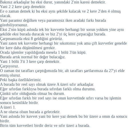
Bakınız arkadaşlar bu eksi durur, yanındaki 2'nin karesi demektir.
Yani 2 2 kere çarp demektir.
Ee o zaman demek ki bu eksi aynı şekilde kalacak ve 2 kere 2'den 4 olmuş
olacak.
Yani parantez değilken veya parantezsiz iken aradaki farkı burada
görebiliyorsunuz.
Eksi 2'nin küpü aslında tek bir kuvvette herhangi bir sorun yokken yine aynı
şekilde eksi burada duracak ve biz 2'yi üç kere çarpacağız burada.
Çarpmamızda eksi 8 geldiğini görürüz.
Yani zaten tek kuvvette herhangi bir sıkıntımız yok ama çift kuvvetler genelde
bir kere daha düşünülmesi gerekir.
Orada işlemler yapıldığında mesela 1 bölü 3'ün küpü.
Burada artık normal bir değer bulacağız.
Yani 1 bölü 3'ü 3 kere çarp demektir.
Çarpıyoruz.
O zaman üst tarafları çarptığımızda bir, alt tarafları şartlarımıza da 27'yi elde
etmiş oluruz.
Peki başka özelliklerimiz.
A burada bir reel sayı olmak üzere A üzeri sıfır arkadaşlar.
Eğer sıfırdan farklıysa burada sıfırdan farklı olma durumu.
Çünkü sıfır olduğunda olmaz bu durum.
Eğer sıfırdan farklı bir reel sayı ise onun kuvvetinde sıfırı varsa bu işlemin
sonucu kesinlikle birdir.
A üzeri 1.
A ne olursa olsun burada a gelecektir.
Yani aslında bir kuvvet yani bir kere yaz demek bu bir üzere a onun da sonucu
birdir.
Birin tüm kuvvetleri birdir deriz ve sıfır üzeri a burada.