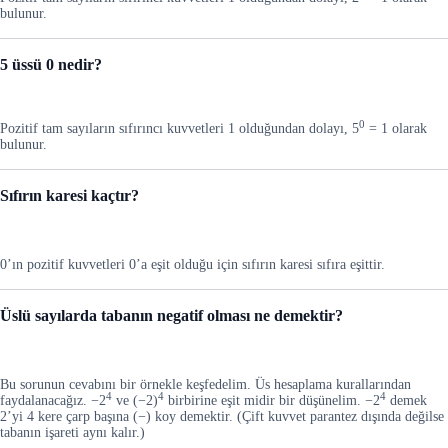
bulunur.
5 üssü 0 nedir?
0
Pozitif tam sayıların sıfırıncı kuvvetleri 1 olduğundan dolayı, 5
= 1 olarak
bulunur.
Sıfırın karesi kaçtır?
0’ın pozitif kuvvetleri 0’a eşit olduğu için sıfırın karesi sıfıra eşittir.
Üslü sayılarda tabanın negatif olması ne demektir?
Bu sorunun cevabını bir örnekle keşfedelim. Üs hesaplama kurallarından
4
4
4
faydalanacağız. −2
ve (−2)
birbirine eşit midir bir düşünelim. −2
demek
2’yi 4 kere çarp başına (−) koy demektir. (Çift kuvvet parantez dışında değilse
tabanın işareti aynı kalır.)