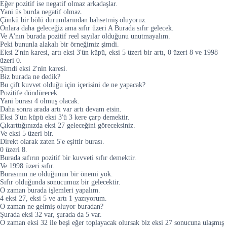
Eğer pozitif ise negatif olmaz arkadaşlar.
Yani üs burda negatif olmaz.
Çünkü bir bölü durumlarından bahsetmiş oluyoruz.
Onlara daha geleceğiz ama sıfır üzeri A Burada sıfır gelecek.
Ve A'nın burada pozitif reel sayılar olduğunu unutmayalım.
Peki bununla alakalı bir örneğimiz şimdi.
Eksi 2'nin karesi, artı eksi 3'ün küpü, eksi 5 üzeri bir artı, 0 üzeri 8 ve 1998
üzeri 0.
Şimdi eksi 2'nin karesi.
Biz burada ne dedik?
Bu çift kuvvet olduğu için içerisini de ne yapacak?
Pozitife döndürecek.
Yani burası 4 olmuş olacak.
Daha sonra arada artı var artı devam etsin.
Eksi 3'ün küpü eksi 3'ü 3 kere çarp demektir.
Çıkarttığınızda eksi 27 geleceğini göreceksiniz.
Ve eksi 5 üzeri bir.
Direkt olarak zaten 5'e eşittir burası.
0 üzeri 8.
Burada sıfırın pozitif bir kuvveti sıfır demektir.
Ve 1998 üzeri sıfır.
Burasının ne olduğunun bir önemi yok.
Sıfır olduğunda sonucumuz bir gelecektir.
O zaman burada işlemleri yapalım.
4 eksi 27, eksi 5 ve artı 1 yazıyorum.
O zaman ne gelmiş oluyor buradan?
Şurada eksi 32 var, şurada da 5 var.
O zaman eksi 32 ile beşi eğer toplayacak olursak biz eksi 27 sonucuna ulaşmış