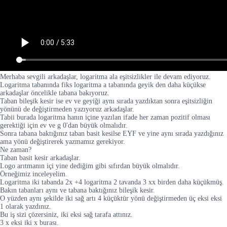
Merhaba sevgili arkadaşlar, logaritma ala eşitsizlikler ile devam ediyoruz.
Logaritma tabanında fiks logaritma a tabanında geyik den daha küçükse
arkadaşlar öncelikle tabana bakıyoruz.
Taban bileşik kesir ise ev ve geyiği aynı sırada yazdıktan sonra eşitsizliğin
yönünü de değiştirmeden yazıyoruz arkadaşlar.
Tabii burada logaritma hanın içine yazılan ifade her zaman pozitif olması
gerektiği için ev ve g 0'dan büyük olmalıdır.
Sonra tabana baktığınız taban basit kesilse EYF ve yine aynı sırada yazdığınız
ama yönü değiştirerek yazmamız gerekiyor.
Ne zaman?
Taban basit kesir arkadaşlar.
Logo arıtmanın içi yine dediğim gibi sıfırdan büyük olmalıdır.
Örneğimiz inceleyelim.
Logaritma iki tabanda 2x +4 logaritma 2 tavanda 3 xx birden daha küçükmüş.
Bakın tabanları aynı ve tabana baktığınız bileşik kesir.
O yüzden aynı şekilde iki sağ artı 4 küçüktür yönü değiştirmeden üç eksi eksi
1 olarak yazdınız.
Bu iş sizi çözersiniz, iki eksi sağ tarafa attınız.
3 x eksi iki x burası.