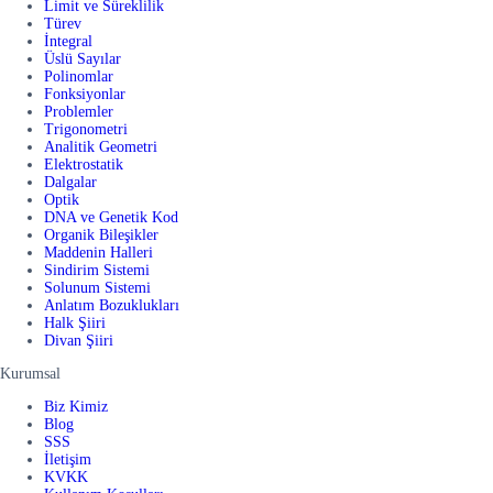
Limit ve Süreklilik
Türev
İntegral
Üslü Sayılar
Polinomlar
Fonksiyonlar
Problemler
Trigonometri
Analitik Geometri
Elektrostatik
Dalgalar
Optik
DNA ve Genetik Kod
Organik Bileşikler
Maddenin Halleri
Sindirim Sistemi
Solunum Sistemi
Anlatım Bozuklukları
Halk Şiiri
Divan Şiiri
Kurumsal
Biz Kimiz
Blog
SSS
İletişim
KVKK