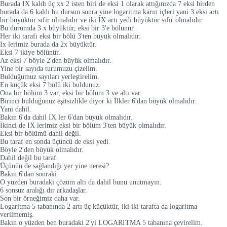
Burada IX kaldı üç xx 2 isten biri de eksi 1 olarak attığınızda 7 eksi birden
burada da 6 kaldı bu dursun sonra yine logaritma karın içleri yani 3 eksi artı
bir büyüktür sıfır olmalıdır ve iki IX artı yedi büyüktür sıfır olmalıdır.
Bu durumda 3 x büyüktür, eksi bir 3'e bölünür.
Her iki tarafı eksi bir bölü 3'ten büyük olmalıdır.
Ix lerimiz burada da 2x büyüktür.
Eksi 7 ikiye bölünür.
Az eksi 7 böyle 2'den büyük olmalıdır.
Yine bir sayıda turumuzu çizelim.
Bulduğumuz sayıları yerleştirelim.
En küçük eksi 7 bölü iki buldunuz.
Ona bir bölüm 3 var, eksi bir bölüm 3 ve altı var.
Birinci bulduğunuz eşitsizlikle diyor ki İlkler 6'dan büyük olmalıdır.
Yani dahil.
Bakın 6'da dahil IX ler 6'dan büyük olmalıdır.
İkinci de IX lerimiz eksi bir bölüm 3'ten büyük olmalıdır.
Eksi bir bölümü dahil değil.
Bu taraf en sonda üçüncü de eksi yedi.
Böyle 2'den büyük olmalıdır.
Dahil değil bu taraf.
Üçünün de sağlandığı yer yine neresi?
Bakın 6'dan sonraki.
O yüzden buradaki çözüm altı da dahil bunu unutmayın.
6 sonsuz aralığı dır arkadaşlar.
Son bir örneğimiz daha var.
Logaritma 5 tabanında 2 artı üç küçüktür, iki iki tarafta da logaritma
verilmemiş.
Bakın o yüzden ben buradaki 2'yi LOGARITMA 5 tabanına çevirelim.