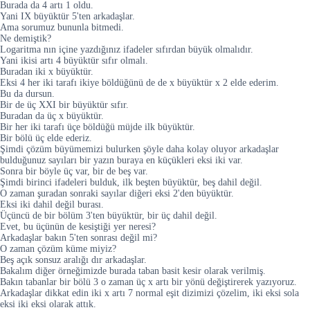
Burada da 4 artı 1 oldu.
Yani IX büyüktür 5'ten arkadaşlar.
Ama sorumuz bununla bitmedi.
Ne demiştik?
Logaritma nın içine yazdığınız ifadeler sıfırdan büyük olmalıdır.
Yani ikisi artı 4 büyüktür sıfır olmalı.
Buradan iki x büyüktür.
Eksi 4 her iki tarafı ikiye böldüğünü de de x büyüktür x 2 elde ederim.
Bu da dursun.
Bir de üç XXI bir büyüktür sıfır.
Buradan da üç x büyüktür.
Bir her iki tarafı üçe böldüğü müjde ilk büyüktür.
Bir bölü üç elde ederiz.
Şimdi çözüm büyümemizi bulurken şöyle daha kolay oluyor arkadaşlar
bulduğunuz sayıları bir yazın buraya en küçükleri eksi iki var.
Sonra bir böyle üç var, bir de beş var.
Şimdi birinci ifadeleri bulduk, ilk beşten büyüktür, beş dahil değil.
O zaman şuradan sonraki sayılar diğeri eksi 2'den büyüktür.
Eksi iki dahil değil burası.
Üçüncü de bir bölüm 3'ten büyüktür, bir üç dahil değil.
Evet, bu üçünün de kesiştiği yer neresi?
Arkadaşlar bakın 5'ten sonrası değil mi?
O zaman çözüm kümе miyiz?
Beş açık sonsuz aralığı dır arkadaşlar.
Bakalım diğer örneğimizde burada taban basit kesir olarak verilmiş.
Bakın tabanlar bir bölü 3 o zaman üç x artı bir yönü değiştirerek yazıyoruz.
Arkadaşlar dikkat edin iki x artı 7 normal eşit dizimizi çözelim, iki eksi sola
eksi iki eksi olarak attık.