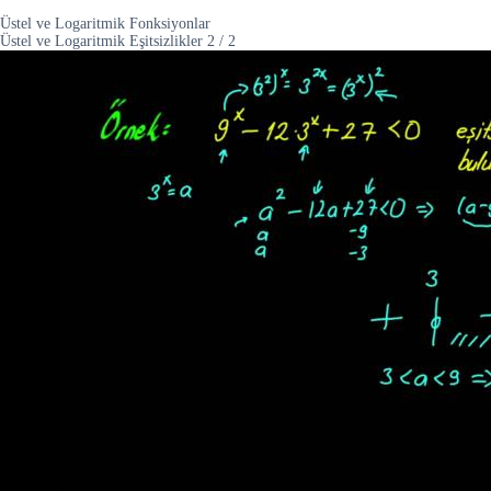
Üstel ve Logaritmik Fonksiyonlar
Üstel ve Logaritmik Eşitsizlikler
2
/
2