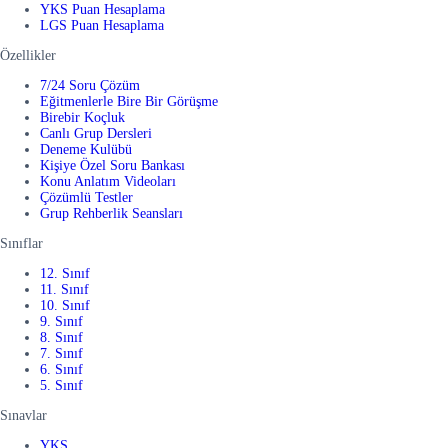
YKS Puan Hesaplama
LGS Puan Hesaplama
Özellikler
7/24 Soru Çözüm
Eğitmenlerle Bire Bir Görüşme
Birebir Koçluk
Canlı Grup Dersleri
Deneme Kulübü
Kişiye Özel Soru Bankası
Konu Anlatım Videoları
Çözümlü Testler
Grup Rehberlik Seansları
Sınıflar
12. Sınıf
11. Sınıf
10. Sınıf
9. Sınıf
8. Sınıf
7. Sınıf
6. Sınıf
5. Sınıf
Sınavlar
YKS