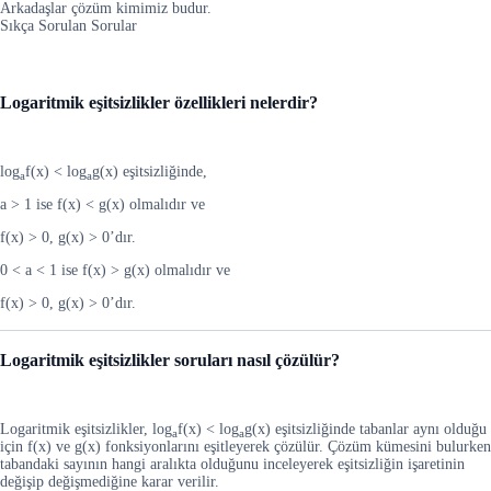
Arkadaşlar çözüm kimimiz budur.
Sıkça Sorulan Sorular
Logaritmik eşitsizlikler özellikleri nelerdir?
log
f(x) < log
g(x) eşitsizliğinde,
a
a
a > 1 ise f(x) < g(x) olmalıdır ve
f(x) > 0, g(x) > 0’dır.
0 < a < 1 ise f(x) > g(x) olmalıdır ve
f(x) > 0, g(x) > 0’dır.
Logaritmik eşitsizlikler soruları nasıl çözülür?
Logaritmik eşitsizlikler, log
f(x) < log
g(x) eşitsizliğinde tabanlar aynı olduğu
a
a
için f(x) ve g(x) fonksiyonlarını eşitleyerek çözülür. Çözüm kümesini bulurken
tabandaki sayının hangi aralıkta olduğunu inceleyerek eşitsizliğin işaretinin
değişip değişmediğine karar verilir.