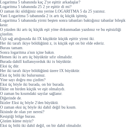
Logaritma 5 tabanında kaç 2'ye eşittir arkadaşlar?
Logaritma 5 tabanında 25 2 ye eşittir di mi?
O zaman iki sildiğiniz onu yerine LOGARITMA 5 da 25 yazınız.
Yani Logaritma 5 tabanında 2 ix artı üç küçük işitmiş.
Logaritma 5 tabanında yirmi beşten sonra tabanları baktığınız tabanlar bileşik
kesir.
O yüzden iki artı üç küçük eşit yöne dokunmadan yazdınız ve bu eşitsizliği
çözelim.
Üçü sağ attığınızda iki IX küçüktür küçük eşittir yirmi iki.
Her iki tarafı ikiye böldüğünü z, ix küçük eşit on bir elde ederiz.
Burası tamam.
Sonra logaritma a'nın içine bakın.
Hemen iki ix artı üç büyüktür sıfır olmalıdır.
Burada dahilî kullanıyorduk iki ix büyüktür.
Eksi üç dür.
Her iki tarafı ikiye böldüğünü üzere IX büyüktür.
Eksi üç bölü iki bulursunuz.
Yine sayı doğru mu çizdim?
Eksi üç böyle iki burada, on bir burada.
İlkler on birden küçük ve eşit olmalıydı.
O zaman bu kısımdaki sayılar sağlanır.
Diğerinde de.
İki̇zler Eksi üç böyle 2'den büyüktü.
O zaman eksi üç böyle iki dahil değil bu kısım.
İkisinde de olan yer neresi?
Kesiştiği bölge burası.
Çözüm küme miyiz?
Eksi üç bölü iki dahil değil, on bir dahil olmalıdır.