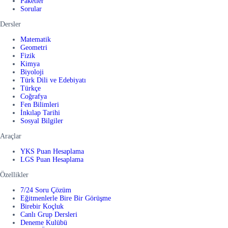
Paketler
Sorular
Dersler
Matematik
Geometri
Fizik
Kimya
Biyoloji
Türk Dili ve Edebiyatı
Türkçe
Coğrafya
Fen Bilimleri
İnkılap Tarihi
Sosyal Bilgiler
Araçlar
YKS Puan Hesaplama
LGS Puan Hesaplama
Özellikler
7/24 Soru Çözüm
Eğitmenlerle Bire Bir Görüşme
Birebir Koçluk
Canlı Grup Dersleri
Deneme Kulübü