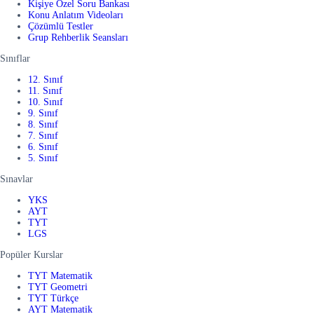
Kişiye Özel Soru Bankası
Konu Anlatım Videoları
Çözümlü Testler
Grup Rehberlik Seansları
Sınıflar
12. Sınıf
11. Sınıf
10. Sınıf
9. Sınıf
8. Sınıf
7. Sınıf
6. Sınıf
5. Sınıf
Sınavlar
YKS
AYT
TYT
LGS
Popüler Kurslar
TYT Matematik
TYT Geometri
TYT Türkçe
AYT Matematik