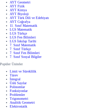
AYT Geometri
AYT Fizik
AYT Kimya
AYT Biyoloji
AYT Türk Dili ve Edebiyatı
AYT Coğrafya
11. Sınıf Matematik
LGS Matematik
LGS Türkçe
LGS Fen Bilimleri
LGS İnkılap Tarihi
7. Sınıf Matematik
7. Sınıf Türkçe
7. Sınıf Fen Bilimleri
7. Sınıf Sosyal Bilgiler
Popüler Üniteler
Limit ve Süreklilik
Türev
İntegral
Üslü Sayılar
Polinomlar
Fonksiyonlar
Problemler
Trigonometri
Analitik Geometri
Elektrostatik