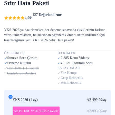
Sıfır Hata Paketi
127 Değerlendirme
4,99
•
YKS 2026'ya hazırlanırken her deneme sınavında eksiklerinin farkına
varıp tamamlaman, hatalarından öğrenerek onları sıfıra indirmen için
tasarladığımız yeni YKS 2026 Sıfır Hata paketi!
ÖZELLİKLER
İÇERİKLER
Sınırsız Soru Çözüm
2.385 Konu Videosu
Deneme Kulübü
45.121 Çözümlü Soru
Her Hafta 1-1 Koçluk
EK FAYDALAR
Yaz Kampı
Canlı Grup Dersleri
Grup Rehberlik
Veli Rehberlik
YKS 2026
(
1 ay
)
₺2.499,99
/ay
₺2.999,99
/ay
%18 İNDİRİM
VADE FARKSIZ TAKSİT