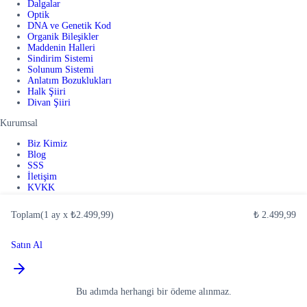
Dalgalar
Optik
DNA ve Genetik Kod
Organik Bileşikler
Maddenin Halleri
Sindirim Sistemi
Solunum Sistemi
Anlatım Bozuklukları
Halk Şiiri
Divan Şiiri
Kurumsal
Biz Kimiz
Blog
SSS
İletişim
KVKK
Kullanım Koşulları
Toplam
(
1 ay
x
₺2.499,99
)
₺ 2.499,99
Uygulamalar
Satın Al
Bu adımda herhangi bir ödeme alınmaz.