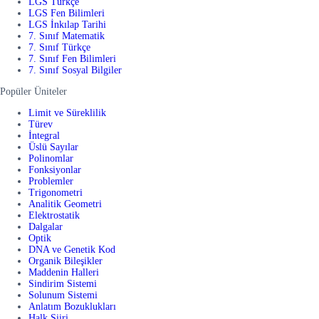
LGS Türkçe
LGS Fen Bilimleri
LGS İnkılap Tarihi
7. Sınıf Matematik
7. Sınıf Türkçe
7. Sınıf Fen Bilimleri
7. Sınıf Sosyal Bilgiler
Popüler Üniteler
Limit ve Süreklilik
Türev
İntegral
Üslü Sayılar
Polinomlar
Fonksiyonlar
Problemler
Trigonometri
Analitik Geometri
Elektrostatik
Dalgalar
Optik
DNA ve Genetik Kod
Organik Bileşikler
Maddenin Halleri
Sindirim Sistemi
Solunum Sistemi
Anlatım Bozuklukları
Halk Şiiri