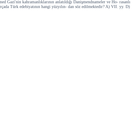
med Gazi'nin kahramanlıklarının anlatıldığı Danişmendnameler ve Ho- rasanlı
rçada Türk edebiyatının hangi yüzyılın- dan söz edilmektedir? A) VII. yy. D)