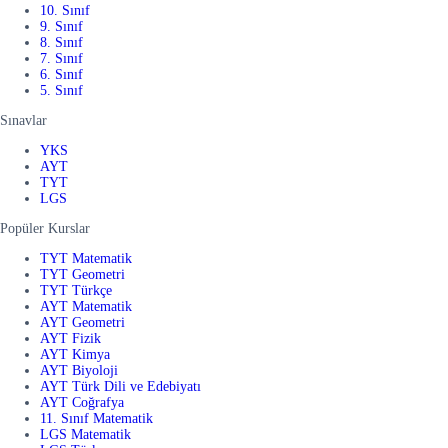
10. Sınıf
9. Sınıf
8. Sınıf
7. Sınıf
6. Sınıf
5. Sınıf
Sınavlar
YKS
AYT
TYT
LGS
Popüler Kurslar
TYT Matematik
TYT Geometri
TYT Türkçe
AYT Matematik
AYT Geometri
AYT Fizik
AYT Kimya
AYT Biyoloji
AYT Türk Dili ve Edebiyatı
AYT Coğrafya
11. Sınıf Matematik
LGS Matematik