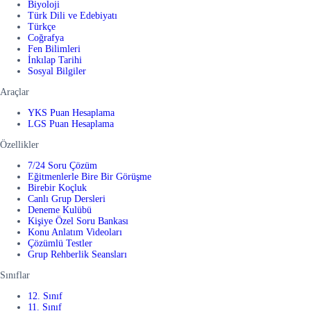
Biyoloji
Türk Dili ve Edebiyatı
Türkçe
Coğrafya
Fen Bilimleri
İnkılap Tarihi
Sosyal Bilgiler
Araçlar
YKS Puan Hesaplama
LGS Puan Hesaplama
Özellikler
7/24 Soru Çözüm
Eğitmenlerle Bire Bir Görüşme
Birebir Koçluk
Canlı Grup Dersleri
Deneme Kulübü
Kişiye Özel Soru Bankası
Konu Anlatım Videoları
Çözümlü Testler
Grup Rehberlik Seansları
Sınıflar
12. Sınıf
11. Sınıf