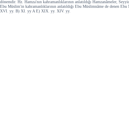
dönemdir. Hz. Hamza'nın kahramanlıklarının anlatıldığı Hamzanâmeler, Seyyid 
Ebu Müslim'in kahramanlıklarının anlatıldığı Ebu Müslimnâme de denen Ebu Müs
XVI. yy. B) XI. yy A E) XIX. yy. XIV. yy.