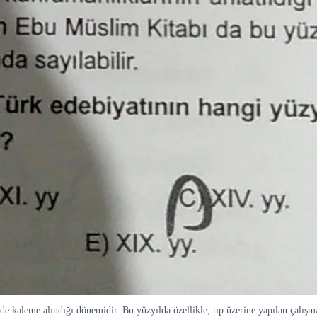
mde kaleme alındığı dönemidir. Bu yüzyılda özellikle; tıp üzerine yapılan çalışma