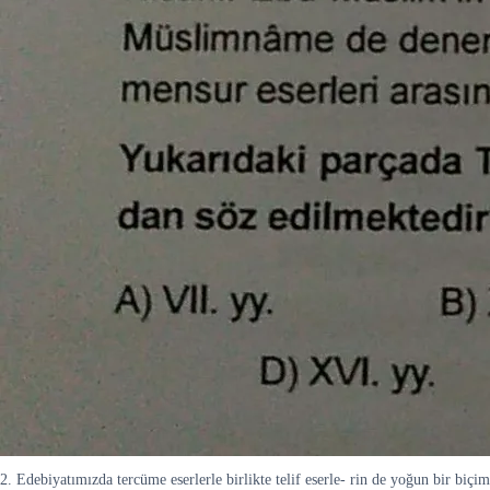
2. Edebiyatımızda tercüme eserlerle birlikte telif eserle- rin de yoğun bir biçi