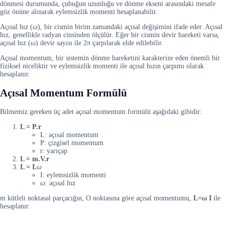
dönmesi durumunda, çubuğun uzunluğu ve dönme ekseni arasındaki mesafe
göz önüne alınarak eylemsizlik momenti hesaplanabilir.
Açısal hız (
ω
), bir cismin birim zamandaki açısal değişimini ifade eder. Açısal
hız, genellikle radyan cinsinden ölçülür. Eğer bir cismin devir hareketi varsa,
açısal hız (
ω
) devir sayısı ile 2π çarpılarak elde edilebilir.
Açısal momentum, bir sistemin dönme hareketini karakterize eden önemli bir
fiziksel niceliktir ve eylemsizlik momenti ile açısal hızın çarpımı olarak
hesaplanır.
Açısal Momentum Formülü
Bilmemiz gereken üç adet açısal momentum formülü aşağıdaki gibidir:
L = P.r
L: açısal momentum
P: çizgisel momentum
r: yarıçap
L = m.V.r
L = I.
ω
I: eylemsizlik momenti
ω
: açısal hız
m kütleli noktasal parçacığın, O noktasına göre açısal momentumu,
L=
ω
.
I
ile
hesaplanır.