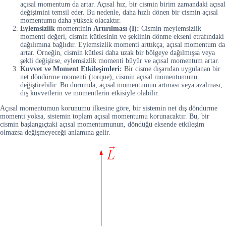
açısal momentum da artar. Açısal hız, bir cismin birim zamandaki açısal
değişimini temsil eder. Bu nedenle, daha hızlı dönen bir cismin açısal
momentumu daha yüksek olacaktır.
Eylemsizlik
momentinin
Artırılması (I):
Cismin meylemsizlik
momenti değeri, cismin kütlesinin ve şeklinin dönme ekseni etrafındaki
dağılımına bağlıdır. Eylemsizlik momenti arttıkça, açısal momentum da
artar. Örneğin, cismin kütlesi daha uzak bir bölgeye dağılmışsa veya
şekli değişirse, eylemsizlik momenti büyür ve açısal momentum artar.
Kuvvet ve Moment Etkileşimleri:
Bir cisme dışarıdan uygulanan bir
net döndürme momenti (torque), cismin açısal momentumunu
değiştirebilir. Bu durumda, açısal momentumun artması veya azalması,
dış kuvvetlerin ve momentlerin etkisiyle olabilir.
Açısal momentumun korunumu ilkesine göre, bir sistemin net dış döndürme
momenti yoksa, sistemin toplam açısal momentumu korunacaktır. Bu, bir
cismin başlangıçtaki açısal momentumunun, döndüğü eksende etkileşim
olmazsa değişmeyeceği anlamına gelir.