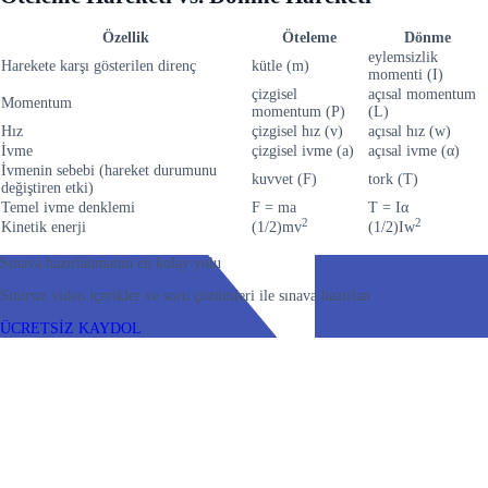
Özellik
Öteleme
Dönme
eylemsizlik
Harekete karşı gösterilen direnç
kütle (m)
momenti (I)
çizgisel
açısal momentum
Momentum
momentum (P)
(L)
Hız
çizgisel hız (v)
açısal hız (w)
İvme
çizgisel ivme (a)
açısal ivme (α)
İvmenin sebebi (hareket durumunu
kuvvet (F)
tork (T)
değiştiren etki)
Temel ivme denklemi
F = ma
T = Iα
2
2
Kinetik enerji
(1/2)mv
(1/2)Iw
Sınava hazırlanmanın en kolay yolu
Sınırsız video içerikler ve soru çözümleri ile sınava hazırlan
ÜCRETSİZ KAYDOL