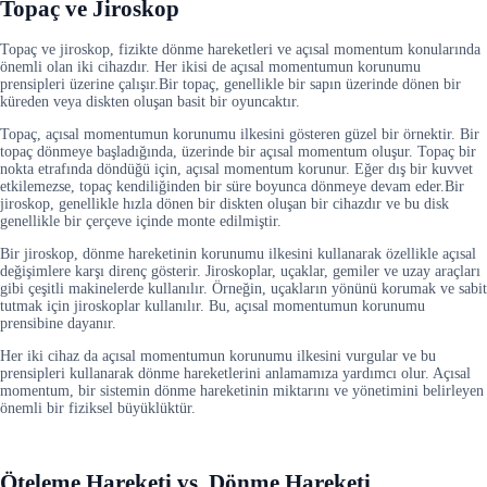
Topaç ve Jiroskop
Topaç ve jiroskop, fizikte dönme hareketleri ve açısal momentum konularında
önemli olan iki cihazdır. Her ikisi de açısal momentumun korunumu
prensipleri üzerine çalışır.Bir topaç, genellikle bir sapın üzerinde dönen bir
küreden veya diskten oluşan basit bir oyuncaktır.
Topaç, açısal momentumun korunumu ilkesini gösteren güzel bir örnektir. Bir
topaç dönmeye başladığında, üzerinde bir açısal momentum oluşur. Topaç bir
nokta etrafında döndüğü için, açısal momentum korunur. Eğer dış bir kuvvet
etkilemezse, topaç kendiliğinden bir süre boyunca dönmeye devam eder.Bir
jiroskop, genellikle hızla dönen bir diskten oluşan bir cihazdır ve bu disk
genellikle bir çerçeve içinde monte edilmiştir.
Bir jiroskop, dönme hareketinin korunumu ilkesini kullanarak özellikle açısal
değişimlere karşı direnç gösterir. Jiroskoplar, uçaklar, gemiler ve uzay araçları
gibi çeşitli makinelerde kullanılır. Örneğin, uçakların yönünü korumak ve sabit
tutmak için jiroskoplar kullanılır. Bu, açısal momentumun korunumu
prensibine dayanır.
Her iki cihaz da açısal momentumun korunumu ilkesini vurgular ve bu
prensipleri kullanarak dönme hareketlerini anlamamıza yardımcı olur. Açısal
momentum, bir sistemin dönme hareketinin miktarını ve yönetimini belirleyen
önemli bir fiziksel büyüklüktür.
Öteleme Hareketi vs. Dönme Hareketi