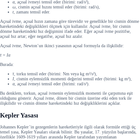
α
, açısal ivmeyi temsil eder (birimi: rad/s²),
ω
, cismin açısal hızını temsil eder (birimi: rad/s),
t
, zamanı temsil eder.
Açısal ivme, açısal hızın zamana göre türevidir ve genellikle bir cismin dönme
hareketindeki değişiklikleri ölçmek için kullanılır. Açısal ivme, bir cismin
dönme hareketindeki hız değişimini ifade eder. Eğer açısal ivme pozitifse,
açısal hız artar; eğer negatifse, açısal hız azalır.
Açısal ivme, Newton’un ikinci yasasının açısal formuyla da ilişkilidir:
τ
=
Iα
Burada:
τ
, torku temsil eder (birimi: Nm veya kg m²/s²),
I
, cismin eylemsizlik momenti değerini temsil eder (birimi: kg m²),
α
, açısal ivmeyi temsil eder (birimi: rad/s²).
Bu denklem, torkun, açısal ivmenin eylemsizlik momenti ile çarpımına eşit
olduğunu gösterir. Açısal ivme, dönen bir cismin üzerine etki eden tork ile
ilişkilidir ve cismin dönme hareketindeki hız değişikliklerini açıklar.
Kepler Yasası
Johannes Kepler’in gezegenlerin hareketleriyle ilgili olarak formüle ettiği üç
temel yasa, Kepler Yasaları olarak bilinir. Bu yasalar, 17. yüzyılın başlarında,
özellikle 1609-1619 yılları arasında Kepler tarafından yayımlanan