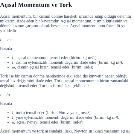
Açısal Momentum ve Tork
Açısal momentum, bir cismin dönme hareketi sırasında sahip olduğu devinim
miktarını ifade eden bir kavramdır. Açısal momentum, cismin kütlesinin ve
dönme hızının çarpımı olarak hesaplanır. Açısal momentumun formülü şu
şekildedir:
L
=
Iω
Burada:
L
, açısal momentumu temsil eder (birim: kg m²/s),
I
, cismin eylemsizlik momenti değerini ifade eder (birim: kg m²),
ω
, cismin açısal hızını temsil eder (birim: rad/s).
Tork ise bir cismin dönme hareketinde etki eden dış kuvvetin neden olduğu
açısal hız değişimini ifade eder. Tork, açısal momentumun birim zamandaki
değişimini temsil eder. Torkun formülü şu şekildedir:
τ
=
Iα
Burada:
τ
, torku temsil eder (birim: Nm veya kg m²/s²),
I
, yine eylemsizlik momenti değerini ifade eder (birim: kg m²),
α
, açısal ivmeyi temsil eder (birim: rad/s²).
Açısal momentum ve tork arasındaki ilişki, Newton’ın ikinci yasasının açısal