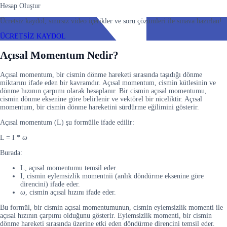
Hesap Oluştur
Ücretsiz kaydol, sınırsız video içerikler ve soru çözümleri ile sınava hazırlan!
ÜCRETSİZ KAYDOL
Açısal Momentum Nedir?
Açısal momentum, bir cismin dönme hareketi sırasında taşıdığı dönme
miktarını ifade eden bir kavramdır. Açısal momentum, cismin kütlesinin ve
dönme hızının çarpımı olarak hesaplanır. Bir cismin açısal momentumu,
cismin dönme eksenine göre belirlenir ve vektörel bir niceliktir. Açısal
momentum, bir cismin dönme hareketini sürdürme eğilimini gösterir.
Açısal momentum (L) şu formülle ifade edilir:
L = I *
ω
Burada:
L, açısal momentumu temsil eder.
I, cismin eylemsizlik momentnii (anlık döndürme eksenine göre
direncini) ifade eder.
ω
, cismin açısal hızını ifade eder.
Bu formül, bir cismin açısal momentumunun, cismin eylemsizlik momenti ile
açısal hızının çarpımı olduğunu gösterir. Eylemsizlik momenti, bir cismin
dönme hareketi sırasında üzerine etki eden döndürme direncini temsil eder.