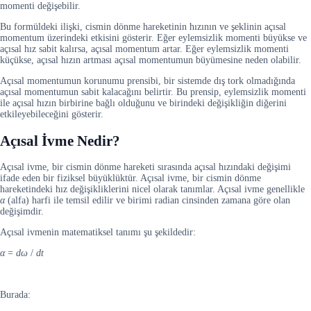
momenti değişebilir.
Bu formüldeki ilişki, cismin dönme hareketinin hızının ve şeklinin açısal
momentum üzerindeki etkisini gösterir. Eğer eylemsizlik momenti büyükse ve
açısal hız sabit kalırsa, açısal momentum artar. Eğer eylemsizlik momenti
küçükse, açısal hızın artması açısal momentumun büyümesine neden olabilir.
Açısal momentumun korunumu prensibi, bir sistemde dış tork olmadığında
açısal momentumun sabit kalacağını belirtir. Bu prensip, eylemsizlik momenti
ile açısal hızın birbirine bağlı olduğunu ve birindeki değişikliğin diğerini
etkileyebileceğini gösterir.
Açısal İvme Nedir?
Açısal ivme, bir cismin dönme hareketi sırasında açısal hızındaki değişimi
ifade eden bir fiziksel büyüklüktür. Açısal ivme, bir cismin dönme
hareketindeki hız değişikliklerini nicel olarak tanımlar. Açısal ivme genellikle
α
(alfa) harfi ile temsil edilir ve birimi radian cinsinden zamana göre olan
değişimdir.
Açısal ivmenin matematiksel tanımı şu şekildedir:
α
=
dω
/
dt
Burada: