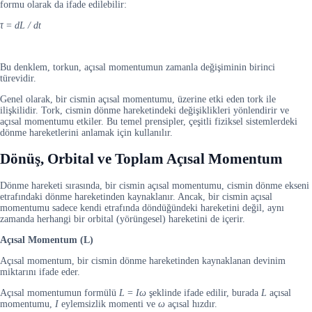
formu olarak da ifade edilebilir:
τ
=
dL /
dt
Bu denklem, torkun, açısal momentumun zamanla değişiminin birinci
türevidir.
Genel olarak, bir cismin açısal momentumu, üzerine etki eden tork ile
ilişkilidir. Tork, cismin dönme hareketindeki değişiklikleri yönlendirir ve
açısal momentumu etkiler. Bu temel prensipler, çeşitli fiziksel sistemlerdeki
dönme hareketlerini anlamak için kullanılır.
Dönüş, Orbital ve Toplam Açısal Momentum
Dönme hareketi sırasında, bir cismin açısal momentumu, cismin dönme ekseni
etrafındaki dönme hareketinden kaynaklanır. Ancak, bir cismin açısal
momentumu sadece kendi etrafında döndüğündeki hareketini değil, aynı
zamanda herhangi bir orbital (yörüngesel) hareketini de içerir.
Açısal Momentum (L)
Açısal momentum, bir cismin dönme hareketinden kaynaklanan devinim
miktarını ifade eder.
Açısal momentumun formülü
L
=
Iω
şeklinde ifade edilir, burada
L
açısal
momentumu,
I
eylemsizlik momenti ve
ω
açısal hızdır.