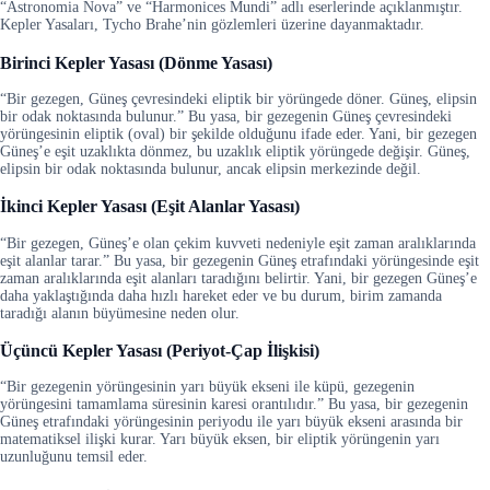
“Astronomia Nova” ve “Harmonices Mundi” adlı eserlerinde açıklanmıştır.
Kepler Yasaları, Tycho Brahe’nin gözlemleri üzerine dayanmaktadır.
Birinci Kepler Yasası (Dönme Yasası)
“Bir gezegen, Güneş çevresindeki eliptik bir yörüngede döner. Güneş, elipsin
bir odak noktasında bulunur.” Bu yasa, bir gezegenin Güneş çevresindeki
yörüngesinin eliptik (oval) bir şekilde olduğunu ifade eder. Yani, bir gezegen
Güneş’e eşit uzaklıkta dönmez, bu uzaklık eliptik yörüngede değişir. Güneş,
elipsin bir odak noktasında bulunur, ancak elipsin merkezinde değil.
İkinci Kepler Yasası (Eşit Alanlar Yasası)
“Bir gezegen, Güneş’e olan çekim kuvveti nedeniyle eşit zaman aralıklarında
eşit alanlar tarar.” Bu yasa, bir gezegenin Güneş etrafındaki yörüngesinde eşit
zaman aralıklarında eşit alanları taradığını belirtir. Yani, bir gezegen Güneş’e
daha yaklaştığında daha hızlı hareket eder ve bu durum, birim zamanda
taradığı alanın büyümesine neden olur.
Üçüncü Kepler Yasası (Periyot-Çap İlişkisi)
“Bir gezegenin yörüngesinin yarı büyük ekseni ile küpü, gezegenin
yörüngesini tamamlama süresinin karesi orantılıdır.” Bu yasa, bir gezegenin
Güneş etrafındaki yörüngesinin periyodu ile yarı büyük ekseni arasında bir
matematiksel ilişki kurar. Yarı büyük eksen, bir eliptik yörüngenin yarı
uzunluğunu temsil eder.