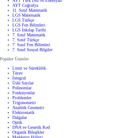
AYT Türk Dili ve Edebiyatı
AYT Coğrafya
11. Sınıf Matematik
LGS Matematik
LGS Türkçe
LGS Fen Bilimleri
LGS İnkılap Tarihi
7. Sınıf Matematik
7. Sınıf Türkçe
7. Sınıf Fen Bilimleri
7. Sınıf Sosyal Bilgiler
Popüler Üniteler
Limit ve Süreklilik
Türev
İntegral
Üslü Sayılar
Polinomlar
Fonksiyonlar
Problemler
Trigonometri
Analitik Geometri
Elektrostatik
Dalgalar
Optik
DNA ve Genetik Kod
Organik Bileşikler
Maddenin Halleri