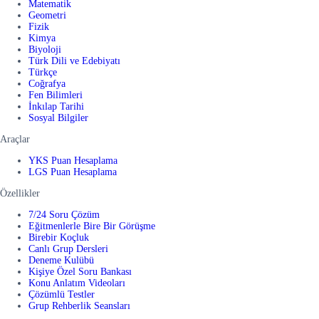
Matematik
Geometri
Fizik
Kimya
Biyoloji
Türk Dili ve Edebiyatı
Türkçe
Coğrafya
Fen Bilimleri
İnkılap Tarihi
Sosyal Bilgiler
Araçlar
YKS Puan Hesaplama
LGS Puan Hesaplama
Özellikler
7/24 Soru Çözüm
Eğitmenlerle Bire Bir Görüşme
Birebir Koçluk
Canlı Grup Dersleri
Deneme Kulübü
Kişiye Özel Soru Bankası
Konu Anlatım Videoları
Çözümlü Testler
Grup Rehberlik Seansları