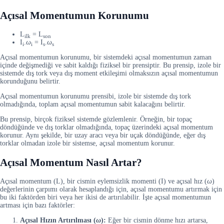
Açısal Momentumun Korunumu
L
= L
ilk
son
I
.
ω
= I
.
ω
i
i
s
s
Açısal momentumun korunumu, bir sistemdeki açısal momentumun zaman
içinde değişmediği ve sabit kaldığı fiziksel bir prensiptir. Bu prensip, izole bir
sistemde dış tork veya dış moment etkileşimi olmaksızın açısal momentumun
korunduğunu belirtir.
Açısal momentumun korunumu prensibi, izole bir sistemde dış tork
olmadığında, toplam açısal momentumun sabit kalacağını belirtir.
Bu prensip, birçok fiziksel sistemde gözlemlenir. Örneğin, bir topaç
döndüğünde ve dış torklar olmadığında, topaç üzerindeki açısal momentum
korunur. Aynı şekilde, bir uzay aracı veya bir uçak döndüğünde, eğer dış
torklar olmadan izole bir sistemse, açısal momentum korunur.
Açısal Momentum Nasıl Artar?
Açısal momentum (L), bir cismin eylemsizlik momenti (I) ve açısal hız (
ω
)
değerlerinin çarpımı olarak hesaplandığı için, açısal momentumu artırmak için
bu iki faktörden biri veya her ikisi de artırılabilir. İşte açısal momentumun
artması için bazı faktörler:
Açısal Hızın Artırılması (
ω
):
Eğer bir cismin dönme hızı artarsa,