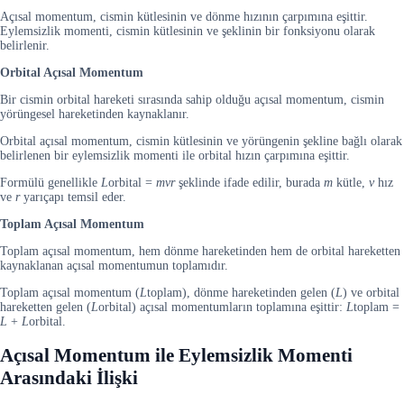
Açısal momentum, cismin kütlesinin ve dönme hızının çarpımına eşittir.
Eylemsizlik momenti, cismin kütlesinin ve şeklinin bir fonksiyonu olarak
belirlenir.
Orbital Açısal Momentum
Bir cismin orbital hareketi sırasında sahip olduğu açısal momentum, cismin
yörüngesel hareketinden kaynaklanır.
Orbital açısal momentum, cismin kütlesinin ve yörüngenin şekline bağlı olarak
belirlenen bir eylemsizlik momenti ile orbital hızın çarpımına eşittir.
Formülü genellikle
L
orbital​ =
mvr
şeklinde ifade edilir, burada
m
kütle,
v
hız
ve
r
yarıçapı temsil eder.
Toplam Açısal Momentum
Toplam açısal momentum, hem dönme hareketinden hem de orbital hareketten
kaynaklanan açısal momentumun toplamıdır.
Toplam açısal momentum (
L
toplam​), dönme hareketinden gelen (
L
) ve orbital
hareketten gelen (
L
orbital​) açısal momentumların toplamına eşittir:
L
toplam​ =
L
+
L
orbital​.
Açısal Momentum ile Eylemsizlik Momenti
Arasındaki İlişki