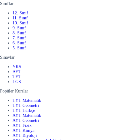
Sınıflar
12. Sınıf
11. Sınıf
10. Sınıf
9. Sınıf
8. Sınıf
7. Sınıf
6. Sınıf
5. Sınıf
Sınavlar
YKS
AYT
TYT
LGS
Popüler Kurslar
TYT Matematik
TYT Geometri
TYT Türkçe
AYT Matematik
AYT Geometri
AYT Fizik
AYT Kimya
AYT Biyoloji