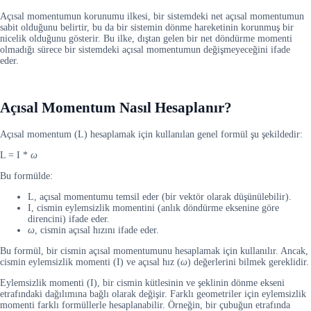
Açısal momentumun korunumu ilkesi, bir sistemdeki net açısal momentumun
sabit olduğunu belirtir, bu da bir sistemin dönme hareketinin korunmuş bir
nicelik olduğunu gösterir. Bu ilke, dıştan gelen bir net döndürme momenti
olmadığı sürece bir sistemdeki açısal momentumun değişmeyeceğini ifade
eder.
Açısal Momentum Nasıl Hesaplanır?
Açısal momentum (L) hesaplamak için kullanılan genel formül şu şekildedir:
L = I *
ω
Bu formülde:
L, açısal momentumu temsil eder (bir vektör olarak düşünülebilir).
I, cismin eylemsizlik momentini (anlık döndürme eksenine göre
direncini) ifade eder.
ω
, cismin açısal hızını ifade eder.
Bu formül, bir cismin açısal momentumunu hesaplamak için kullanılır. Ancak,
cismin eylemsizlik momenti (I) ve açısal hız (
ω
) değerlerini bilmek gereklidir.
Eylemsizlik momenti (I), bir cismin kütlesinin ve şeklinin dönme ekseni
etrafındaki dağılımına bağlı olarak değişir. Farklı geometriler için eylemsizlik
momenti farklı formüllerle hesaplanabilir. Örneğin, bir çubuğun etrafında