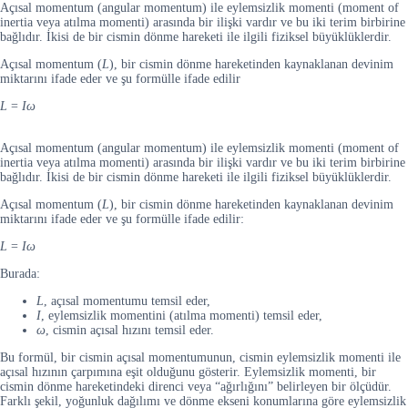
Açısal momentum (angular momentum) ile eylemsizlik momenti (moment of
inertia veya atılma momenti) arasında bir ilişki vardır ve bu iki terim birbirine
bağlıdır. İkisi de bir cismin dönme hareketi ile ilgili fiziksel büyüklüklerdir.
Açısal momentum (
L
), bir cismin dönme hareketinden kaynaklanan devinim
miktarını ifade eder ve şu formülle ifade edilir
L
=
Iω
Açısal momentum (angular momentum) ile eylemsizlik momenti (moment of
inertia veya atılma momenti) arasında bir ilişki vardır ve bu iki terim birbirine
bağlıdır. İkisi de bir cismin dönme hareketi ile ilgili fiziksel büyüklüklerdir.
Açısal momentum (
L
), bir cismin dönme hareketinden kaynaklanan devinim
miktarını ifade eder ve şu formülle ifade edilir:
L
=
Iω
Burada:
L
, açısal momentumu temsil eder,
I
, eylemsizlik momentini (atılma momenti) temsil eder,
ω
, cismin açısal hızını temsil eder.
Bu formül, bir cismin açısal momentumunun, cismin eylemsizlik momenti ile
açısal hızının çarpımına eşit olduğunu gösterir. Eylemsizlik momenti, bir
cismin dönme hareketindeki direnci veya “ağırlığını” belirleyen bir ölçüdür.
Farklı şekil, yoğunluk dağılımı ve dönme ekseni konumlarına göre eylemsizlik