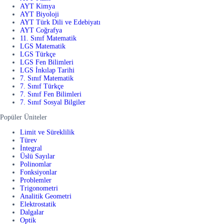
AYT Kimya
AYT Biyoloji
AYT Türk Dili ve Edebiyatı
AYT Coğrafya
11. Sınıf Matematik
LGS Matematik
LGS Türkçe
LGS Fen Bilimleri
LGS İnkılap Tarihi
7. Sınıf Matematik
7. Sınıf Türkçe
7. Sınıf Fen Bilimleri
7. Sınıf Sosyal Bilgiler
Popüler Üniteler
Limit ve Süreklilik
Türev
İntegral
Üslü Sayılar
Polinomlar
Fonksiyonlar
Problemler
Trigonometri
Analitik Geometri
Elektrostatik
Dalgalar
Optik