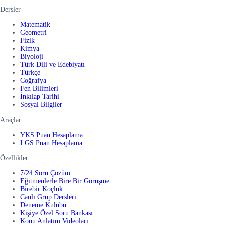
Dersler
Matematik
Geometri
Fizik
Kimya
Biyoloji
Türk Dili ve Edebiyatı
Türkçe
Coğrafya
Fen Bilimleri
İnkılap Tarihi
Sosyal Bilgiler
Araçlar
YKS Puan Hesaplama
LGS Puan Hesaplama
Özellikler
7/24 Soru Çözüm
Eğitmenlerle Bire Bir Görüşme
Birebir Koçluk
Canlı Grup Dersleri
Deneme Kulübü
Kişiye Özel Soru Bankası
Konu Anlatım Videoları