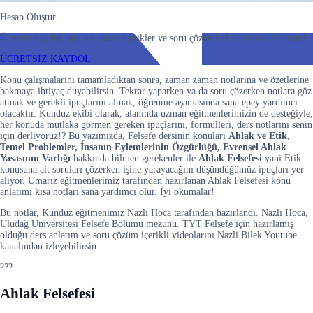
Hesap Oluştur
Ücretsiz kaydol, sınırsız video içerikler ve soru çözümleri ile sınava hazırlan!
ÜCRETSİZ KAYDOL
Konu çalışmalarını tamamladıktan sonra, zaman zaman notlarına ve özetlerine
bakmaya ihtiyaç duyabilirsin. Tekrar yaparken ya da soru çözerken notlara göz
atmak ve gerekli ipuçlarını almak, öğrenme aşamasında sana epey yardımcı
olacaktır. Kunduz ekibi olarak, alanında uzman eğitmenlerimizin de desteğiyle,
her konuda mutlaka görmen gereken ipuçlarını, formülleri, ders notlarını senin
için derliyoruz!? Bu yazımızda, Felsefe dersinin konuları
Ahlak ve Etik,
Temel Problemler, İnsanın Eylemlerinin Özgürlüğü, Evrensel Ahlak
Yasasının Varlığı
hakkında bilmen gerekenler ile
Ahlak Felsefesi
yani Etik
konusuna ait soruları çözerken işine yarayacağını düşündüğümüz ipuçları yer
alıyor. Umarız eğitmenlerimiz tarafından hazırlanan Ahlak Felsefesi konu
anlatımı kısa notları sana yardımcı olur. İyi okumalar!
Bu notlar, Kunduz eğitmenimiz Nazlı Hoca tarafından hazırlandı. Nazlı Hoca,
Uludağ Üniversitesi Felsefe Bölümü mezunu. TYT Felsefe için hazırlamış
olduğu ders anlatım ve soru çözüm içerikli videolarını Nazli Bilek Youtube
kanalından izleyebilirsin.
???
Ahlak Felsefesi