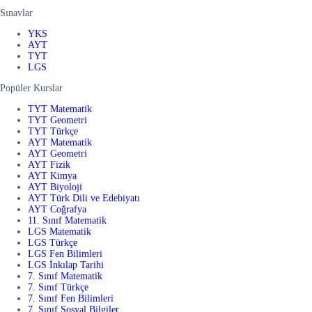
Sınavlar
YKS
AYT
TYT
LGS
Popüler Kurslar
TYT Matematik
TYT Geometri
TYT Türkçe
AYT Matematik
AYT Geometri
AYT Fizik
AYT Kimya
AYT Biyoloji
AYT Türk Dili ve Edebiyatı
AYT Coğrafya
11. Sınıf Matematik
LGS Matematik
LGS Türkçe
LGS Fen Bilimleri
LGS İnkılap Tarihi
7. Sınıf Matematik
7. Sınıf Türkçe
7. Sınıf Fen Bilimleri
7. Sınıf Sosyal Bilgiler