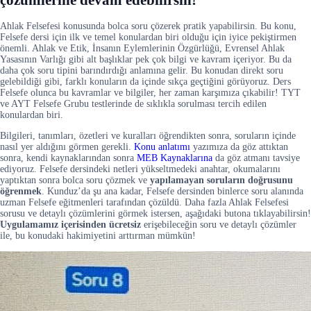
Ahlak Felsefesi konusunda bolca soru çözerek pratik yapabilirsin. Bu konu,
Felsefe dersi için ilk ve temel konulardan biri olduğu için iyice pekiştirmen
önemli. Ahlak ve Etik, İnsanın Eylemlerinin Özgürlüğü, Evrensel Ahlak
Yasasının Varlığı gibi alt başlıklar pek çok bilgi ve kavram içeriyor. Bu da
daha çok soru tipini barındırdığı anlamına gelir. Bu konudan direkt soru
gelebildiği gibi, farklı konuların da içinde sıkça geçtiğini görüyoruz. Ders
Felsefe olunca bu kavramlar ve bilgiler, her zaman karşımıza çıkabilir! TYT
ve AYT Felsefe Grubu testlerinde de sıklıkla sorulması tercih edilen
konulardan biri.
Bilgileri, tanımları, özetleri ve kuralları öğrendikten sonra, soruların içinde
nasıl yer aldığını görmen gerekli.
Konu anlatımı
yazımıza da göz attıktan
sonra, kendi kaynaklarından sonra
MEB Kaynaklarına
da göz atmanı tavsiye
ediyoruz. Felsefe dersindeki netleri yükseltmedeki anahtar, okumalarını
yaptıktan sonra bolca soru çözmek ve
yapılamayan soruların doğrusunu
öğrenmek
. Kunduz’da şu ana kadar, Felsefe dersinden binlerce soru alanında
uzman Felsefe eğitmenleri tarafından çözüldü. Daha fazla Ahlak Felsefesi
sorusu ve detaylı çözümlerini görmek istersen, aşağıdaki butona tıklayabilirsin!
Uygulamamız içerisinden
ücretsiz
erişebileceğin soru ve detaylı çözümler
ile, bu konudaki hakimiyetini arttırman mümkün!