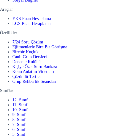
Sosyal Bilgiler
Araçlar
YKS Puan Hesaplama
LGS Puan Hesaplama
Özellikler
7/24 Soru Çözüm
Eğitmenlerle Bire Bir Görüşme
Birebir Koçluk
Canlı Grup Dersleri
Deneme Kulübü
Kişiye Özel Soru Bankası
Konu Anlatım Videoları
Çözümlü Testler
Grup Rehberlik Seansları
Sınıflar
12. Sınıf
11. Sınıf
10. Sınıf
9. Sınıf
8. Sınıf
7. Sınıf
6. Sınıf
5. Sınıf