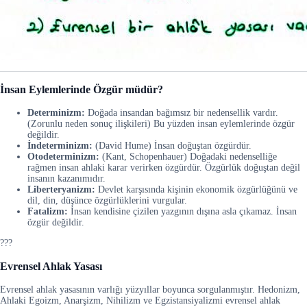
İnsan Eylemlerinde Özgür müdür?
Determinizm:
Doğada insandan bağımsız bir nedensellik vardır.
(Zorunlu neden sonuç ilişkileri) Bu yüzden insan eylemlerinde özgür
değildir.
İndeterminizm:
(David Hume) İnsan doğuştan özgürdür.
Otodeterminizm:
(Kant, Schopenhauer) Doğadaki nedenselliğe
rağmen insan ahlaki karar verirken özgürdür. Özgürlük doğuştan değil
insanın kazanımıdır.
Liberteryanizm:
Devlet karşısında kişinin ekonomik özgürlüğünü ve
dil, din, düşünce özgürlüklerini vurgular.
Fatalizm:
İnsan kendisine çizilen yazgının dışına asla çıkamaz. İnsan
özgür değildir.
???
Evrensel Ahlak Yasası
Evrensel ahlak yasasının varlığı yüzyıllar boyunca sorgulanmıştır. Hedonizm,
Ahlaki Egoizm, Anarşizm, Nihilizm ve Egzistansiyalizmi evrensel ahlak