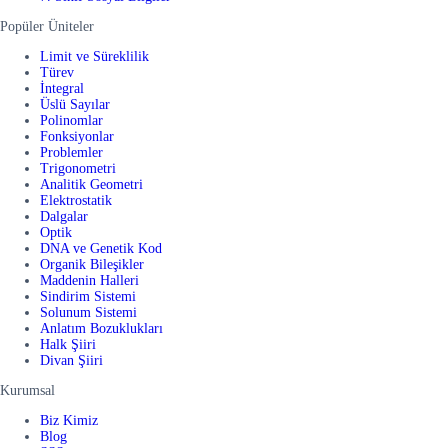
Popüler Üniteler
Limit ve Süreklilik
Türev
İntegral
Üslü Sayılar
Polinomlar
Fonksiyonlar
Problemler
Trigonometri
Analitik Geometri
Elektrostatik
Dalgalar
Optik
DNA ve Genetik Kod
Organik Bileşikler
Maddenin Halleri
Sindirim Sistemi
Solunum Sistemi
Anlatım Bozuklukları
Halk Şiiri
Divan Şiiri
Kurumsal
Biz Kimiz
Blog