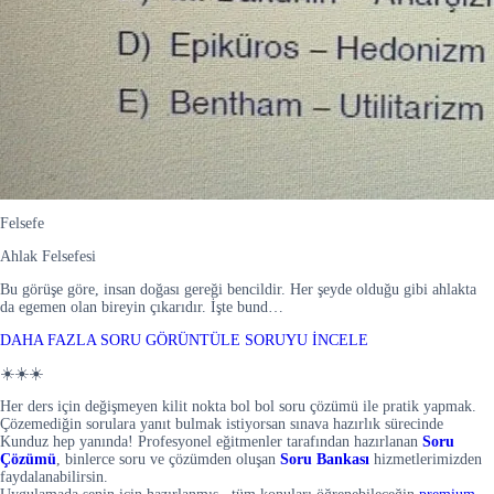
Felsefe
Ahlak Felsefesi
Bu görüşe göre, insan doğası gereği bencildir. Her şeyde olduğu gibi ahlakta
da egemen olan bireyin çıkarıdır. İşte bund…
DAHA FAZLA SORU GÖRÜNTÜLE
SORUYU İNCELE
☀️☀️☀️
Her ders için değişmeyen kilit nokta bol bol soru çözümü ile pratik yapmak.
Çözemediğin sorulara yanıt bulmak istiyorsan sınava hazırlık sürecinde
Kunduz hep yanında! Profesyonel eğitmenler tarafından hazırlanan
Soru
Çözümü
, binlerce soru ve çözümden oluşan
Soru Bankası
hizmetlerimizden
faydalanabilirsin.