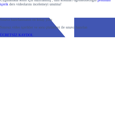
Uygulamada senin için hazırlanmış , tüm konuları öğrenebileceğin
premium
içerik
ders videolarını incelemeyi unutma!
Sınava hazırlanmanın en kolay yolu
Sınırsız video içerikler ve soru çözümleri ile sınava hazırlan
ÜCRETSİZ KAYDOL