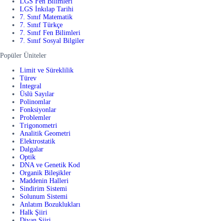
LGS Fen Bilimleri
LGS İnkılap Tarihi
7. Sınıf Matematik
7. Sınıf Türkçe
7. Sınıf Fen Bilimleri
7. Sınıf Sosyal Bilgiler
Popüler Üniteler
Limit ve Süreklilik
Türev
İntegral
Üslü Sayılar
Polinomlar
Fonksiyonlar
Problemler
Trigonometri
Analitik Geometri
Elektrostatik
Dalgalar
Optik
DNA ve Genetik Kod
Organik Bileşikler
Maddenin Halleri
Sindirim Sistemi
Solunum Sistemi
Anlatım Bozuklukları
Halk Şiiri
Divan Şiiri