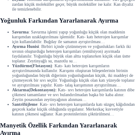
zardan küçük moleküller geçer, büyük moleküller ise kalır. Kan diyaliz
ile temizlenebilir.
Yoğunluk Farkından Yararlanarak Ayırma
Savurma
: Savurma işlemi yapıp yoğunluğu küçük olan maddenin
karışımdan uzaklaştırılması işlemidir. Katı- katı heterojen karışımlar
için kullanılabilir. Buğday ile samanın ayrıştırılması…
Ayırma Hunisi
: Birbiri içinde çözünmeyen ve yoğunlukları farklı iki
sıvının oluşturduğu heterojen karışımları (emülsiyon) ayırmada
faydalanılır. Yoğunluğu büyük olan altta toplanırken küçük olan üstte
toplanır. Zeytinyağlı su, mazotlu su…
Yüzdürme(Flotasyon)
: Katı- katı heterojen karışımların
ayrıştırılmasında kullanılır. Karışımı oluşturan bileşenlerinin birinin
yoğunluğundan büyük diğerinin yoğunluğundan küçük, iki maddeyi de
çözmeyecek bir sıvı seçilir. Yoğunluğu küçük olan katı yüzeyde toplanır
ve ayrıştırılması yapılır. Kum- talaş karışımının ayrıştırılması…
Aktarma(Dekontasyon):
Katı- sıvı heterojen karışımlarda katının dibe
çökmesi tamamlanır ve sıvı bulandırılmadan başka bir kaba alınır.
Zeytin posasından zeytinyağının alınması…
Santrifüjleme
: Katı- sıvı heterojen karışımlarda katı süzgeç kâğıdından
geçecek kadar küçük olduğunda uygulanır. Merkezkaç kuvvetiyle
katının çökmesi sağlanır. Kan proteinlerinin çöktürülmesi…
Manyetik Özellik Farkından Yararlanarak
Ayırma