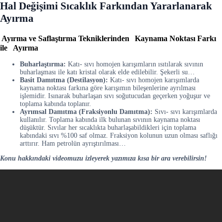
Hal Değişimi Sıcaklık Farkından Yararlanarak
Ayırma
Ayırma ve Saflaştırma Tekniklerinden
Kaynama Noktası Farkı
ile
Ayırma
Buharlaştırma:
Katı- sıvı homojen karışımların ısıtılarak sıvının
buharlaşması ile katı kristal olarak elde edilebilir. Şekerli su…
Basit Damıtma (Destilasyon):
Katı- sıvı homojen karışımlarda
kaynama noktası farkına göre karışımın bileşenlerine ayrılması
işlemidir. Isınarak buharlaşan sıvı soğutucudan geçerken yoğuşur ve
toplama kabında toplanır.
Ayrımsal Damıtma (Fraksiyonlu Damıtma):
Sıvı- sıvı karışımlarda
kullanılır. Toplama kabında ilk bulunan sıvının kaynama noktası
düşüktür. Sıvılar her sıcaklıkta buharlaşabildikleri için toplama
kabındaki sıvı %100 saf olmaz. Fraksiyon kolunun uzun olması saflığı
arttırır. Ham petrolün ayrıştırılması…
Konu hakkındaki videomuzu izleyerek yazımıza kısa bir ara verebilirsin!