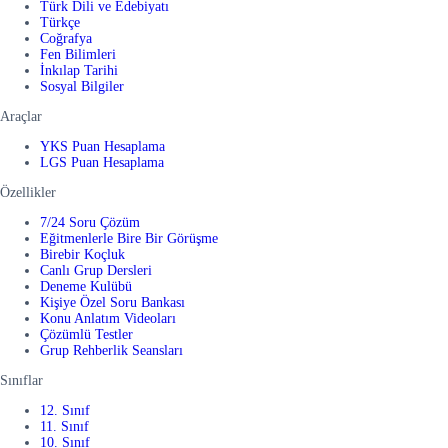
Türk Dili ve Edebiyatı
Türkçe
Coğrafya
Fen Bilimleri
İnkılap Tarihi
Sosyal Bilgiler
Araçlar
YKS Puan Hesaplama
LGS Puan Hesaplama
Özellikler
7/24 Soru Çözüm
Eğitmenlerle Bire Bir Görüşme
Birebir Koçluk
Canlı Grup Dersleri
Deneme Kulübü
Kişiye Özel Soru Bankası
Konu Anlatım Videoları
Çözümlü Testler
Grup Rehberlik Seansları
Sınıflar
12. Sınıf
11. Sınıf
10. Sınıf