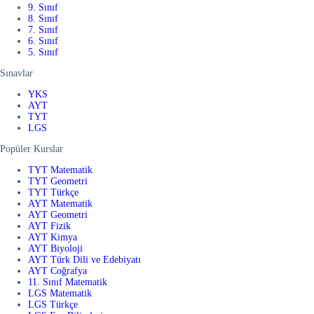
9. Sınıf
8. Sınıf
7. Sınıf
6. Sınıf
5. Sınıf
Sınavlar
YKS
AYT
TYT
LGS
Popüler Kurslar
TYT Matematik
TYT Geometri
TYT Türkçe
AYT Matematik
AYT Geometri
AYT Fizik
AYT Kimya
AYT Biyoloji
AYT Türk Dili ve Edebiyatı
AYT Coğrafya
11. Sınıf Matematik
LGS Matematik
LGS Türkçe