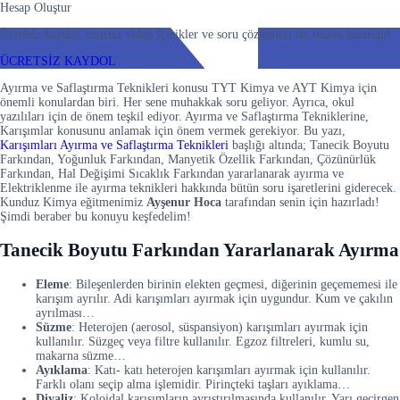
Hesap Oluştur
Ücretsiz kaydol, sınırsız video içerikler ve soru çözümleri ile sınava hazırlan!
ÜCRETSİZ KAYDOL
Ayırma ve Saflaştırma Teknikleri konusu TYT Kimya ve AYT Kimya için
önemli konulardan biri. Her sene muhakkak soru geliyor. Ayrıca, okul
yazılıları için de önem teşkil ediyor. Ayırma ve Saflaştırma Tekniklerine,
Karışımlar konusunu anlamak için önem vermek gerekiyor. Bu yazı,
Karışımları Ayırma ve Saflaştırma Teknikleri
başlığı altında; Tanecik Boyutu
Farkından, Yoğunluk Farkından, Manyetik Özellik Farkından, Çözünürlük
Farkından, Hal Değişimi Sıcaklık Farkından yararlanarak ayırma ve
Elektriklenme ile ayırma teknikleri hakkında bütün soru işaretlerini giderecek.
Kunduz Kimya eğitmenimiz
Ayşenur Hoca
tarafından senin için hazırladı!
Şimdi beraber bu konuyu keşfedelim!
Tanecik Boyutu Farkından Yararlanarak Ayırma
Eleme
: Bileşenlerden birinin elekten geçmesi, diğerinin geçememesi ile
karışım ayrılır. Adi karışımları ayırmak için uygundur. Kum ve çakılın
ayrılması…
Süzme
: Heterojen (aerosol, süspansiyon) karışımları ayırmak için
kullanılır. Süzgeç veya filtre kullanılır. Egzoz filtreleri, kumlu su,
makarna süzme…
Ayıklama
: Katı- katı heterojen karışımları ayırmak için kullanılır.
Farklı olanı seçip alma işlemidir. Pirinçteki taşları ayıklama…
Diyaliz
: Koloidal karışımların ayrıştırılmasında kullanılır. Yarı geçirgen