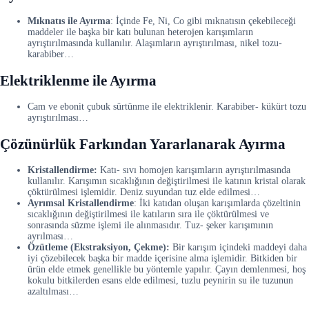
Mıknatıs ile Ayırma
: İçinde Fe, Ni, Co gibi mıknatısın çekebileceği
maddeler ile başka bir katı bulunan heterojen karışımların
ayrıştırılmasında kullanılır. Alaşımların ayrıştırılması, nikel tozu-
karabiber…
Elektriklenme ile Ayırma
Cam ve ebonit çubuk sürtünme ile elektriklenir. Karabiber- kükürt tozu
ayrıştırılması…
Çözünürlük Farkından Yararlanarak Ayırma
Kristallendirme:
Katı- sıvı homojen karışımların ayrıştırılmasında
kullanılır. Karışımın sıcaklığının değiştirilmesi ile katının kristal olarak
çöktürülmesi işlemidir. Deniz suyundan tuz elde edilmesi…
Ayrımsal Kristallendirme
: İki katıdan oluşan karışımlarda çözeltinin
sıcaklığının değiştirilmesi ile katıların sıra ile çöktürülmesi ve
sonrasında süzme işlemi ile alınmasıdır. Tuz- şeker karışımının
ayrılması…
Özütleme (Ekstraksiyon, Çekme):
Bir karışım içindeki maddeyi daha
iyi çözebilecek başka bir madde içerisine alma işlemidir. Bitkiden bir
ürün elde etmek genellikle bu yöntemle yapılır. Çayın demlenmesi, hoş
kokulu bitkilerden esans elde edilmesi, tuzlu peynirin su ile tuzunun
azaltılması…