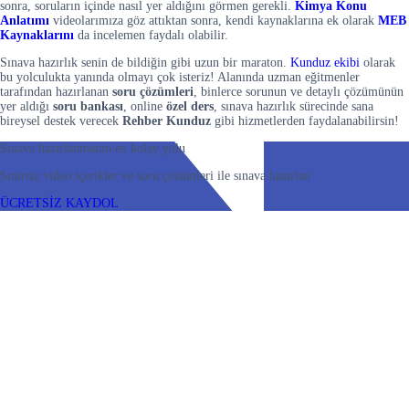
sonra, soruların içinde nasıl yer aldığını görmen gerekli.
Kimya Konu
Anlatımı
videolarımıza göz attıktan sonra, kendi kaynaklarına ek olarak
MEB
Kaynaklarını
da incelemen faydalı olabilir.
Sınava hazırlık senin de bildiğin gibi uzun bir maraton.
Kunduz ekibi
olarak
bu yolculukta yanında olmayı çok isteriz! Alanında uzman eğitmenler
tarafından hazırlanan
soru çözümleri
, binlerce sorunun ve detaylı çözümünün
yer aldığı
soru bankası
, online
özel ders
, sınava hazırlık sürecinde sana
bireysel destek verecek
Rehber Kunduz
gibi hizmetlerden faydalanabilirsin!
Sınava hazırlanmanın en kolay yolu
Sınırsız video içerikler ve soru çözümleri ile sınava hazırlan
ÜCRETSİZ KAYDOL