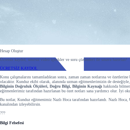
Hesap Oluştur
Ücretsiz kaydol, sınırsız video içerikler ve soru çözümleri ile sınava hazırlan!
ÜCRETSİZ KAYDOL
Konu çalışmalarını tamamladıktan sonra, zaman zaman notlarına ve özetlerine 
olacaktır. Kunduz ekibi olarak, alanında uzman eğitmenlerimizin de desteğiyle,
Bilginin Doğruluk Ölçüleri, Doğru Bilgi, Bilginin Kaynağı
hakkında bilmen
eğitmenlerimiz tarafından hazırlanan bu özet notları sana yardımcı olur. İyi o
Bu notlar, Kunduz eğitmenimiz Nazlı Hoca tarafından hazırlandı. Nazlı Hoca, 
kanalından izleyebilirsin.
???
Bilgi Felsefesi