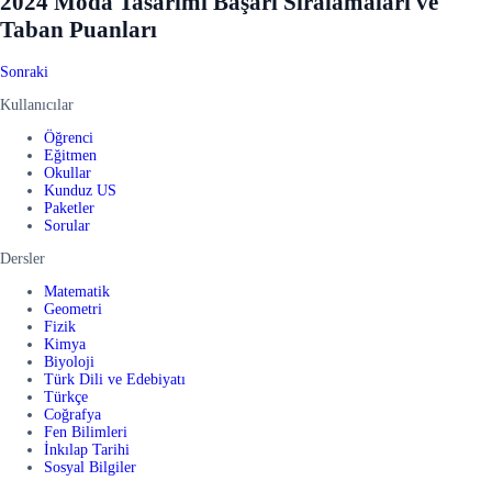
2024 Moda Tasarımı Başarı Sıralamaları ve
Taban Puanları
Sonraki
Kullanıcılar
Öğrenci
Eğitmen
Okullar
Kunduz US
Paketler
Sorular
Dersler
Matematik
Geometri
Fizik
Kimya
Biyoloji
Türk Dili ve Edebiyatı
Türkçe
Coğrafya
Fen Bilimleri
İnkılap Tarihi
Sosyal Bilgiler