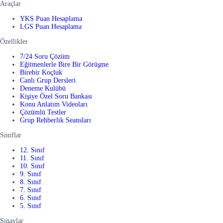
Araçlar
YKS Puan Hesaplama
LGS Puan Hesaplama
Özellikler
7/24 Soru Çözüm
Eğitmenlerle Bire Bir Görüşme
Birebir Koçluk
Canlı Grup Dersleri
Deneme Kulübü
Kişiye Özel Soru Bankası
Konu Anlatım Videoları
Çözümlü Testler
Grup Rehberlik Seansları
Sınıflar
12. Sınıf
11. Sınıf
10. Sınıf
9. Sınıf
8. Sınıf
7. Sınıf
6. Sınıf
5. Sınıf
Sınavlar