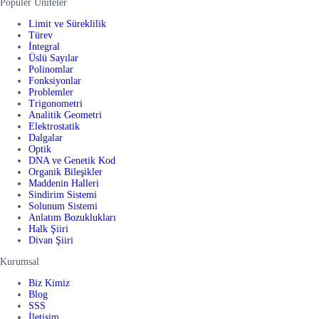
Popüler Üniteler
Limit ve Süreklilik
Türev
İntegral
Üslü Sayılar
Polinomlar
Fonksiyonlar
Problemler
Trigonometri
Analitik Geometri
Elektrostatik
Dalgalar
Optik
DNA ve Genetik Kod
Organik Bileşikler
Maddenin Halleri
Sindirim Sistemi
Solunum Sistemi
Anlatım Bozuklukları
Halk Şiiri
Divan Şiiri
Kurumsal
Biz Kimiz
Blog
SSS
İletişim