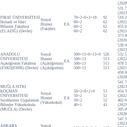
(2020
531.7
(2023
FIRAT ÜNİVERSİTESİ
70+2+0+2+18
92
518.2
Sosyal
İktisadi ve İdari
60+2
62
(2022
Hizmet
EA
Bilimler Fakültesi
60+2
62
455.0
(Fakülte)
(ELAZIĞ) (Devlet)
60+2
62
(2021
373.0
(2020
538.9
(2023
ANADOLU
Sosyal
500+13+0+13+0
526
532.5
ÜNİVERSİTESİ
Hizmet
500+13
513
(2022
EA
Açıköğretim Fakültesi
(Açıköğretim)
500+13
513
478.5
(ESKİŞEHİR) (Devlet)
(Açıköğretim)
500+13
513
(2021
458.0
(2020
541.7
MUĞLA SITKI
(2023
KOÇMAN
50+2+0+2+0
53
454.3
Sosyal
ÜNİVERSİTESİ
50+2
52
(2022
Hizmet
EA
Seydikemer Uygulamalı
50+2
52
402.6
(Yüksekokul)
Bilimler Yüksekokulu
40+1
41
(2021
(MUĞLA) (Devlet)
305.0
(2020
547.5
(2023
ANKARA
Sosyal