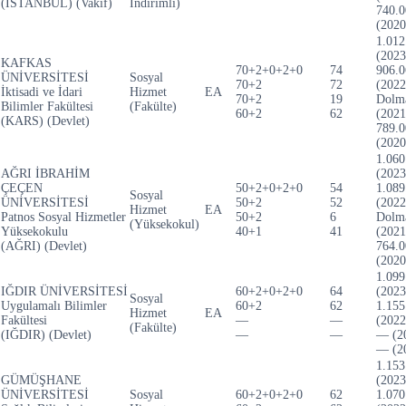
(İSTANBUL) (Vakıf)
İndirimli)
740.0
(2020
1.012
(2023
KAFKAS
70+2+0+2+0
74
906.0
ÜNİVERSİTESİ
Sosyal
70+2
72
(2022
İktisadi ve İdari
Hizmet
EA
70+2
19
Dolm
Bilimler Fakültesi
(Fakülte)
60+2
62
(2021
(KARS) (Devlet)
789.0
(2020
1.060
AĞRI İBRAHİM
(2023
ÇEÇEN
50+2+0+2+0
54
1.089
Sosyal
ÜNİVERSİTESİ
50+2
52
(2022
Hizmet
EA
Patnos Sosyal Hizmetler
50+2
6
Dolm
(Yüksekokul)
Yüksekokulu
40+1
41
(2021
(AĞRI) (Devlet)
764.0
(2020
1.099
IĞDIR ÜNİVERSİTESİ
60+2+0+2+0
64
(2023
Sosyal
Uygulamalı Bilimler
60+2
62
1.155
Hizmet
EA
Fakültesi
—
—
(2022
(Fakülte)
(IĞDIR) (Devlet)
—
—
— (2
— (2
1.153
GÜMÜŞHANE
(2023
ÜNİVERSİTESİ
Sosyal
60+2+0+2+0
62
1.070