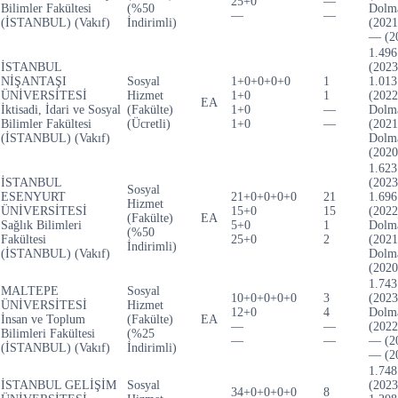
25+0
—
Bilimler Fakültesi
(%50
Dolm
—
—
(İSTANBUL) (Vakıf)
İndirimli)
(2021
— (2
1.496
İSTANBUL
(2023
NİŞANTAŞI
Sosyal
1+0+0+0+0
1
1.013
ÜNİVERSİTESİ
Hizmet
1+0
1
(2022
EA
İktisadi, İdari ve Sosyal
(Fakülte)
1+0
—
Dolm
Bilimler Fakültesi
(Ücretli)
1+0
—
(2021
(İSTANBUL) (Vakıf)
Dolm
(2020
1.623
İSTANBUL
(2023
Sosyal
ESENYURT
21+0+0+0+0
21
1.696
Hizmet
ÜNİVERSİTESİ
15+0
15
(2022
(Fakülte)
EA
Sağlık Bilimleri
5+0
1
Dolm
(%50
Fakültesi
25+0
2
(2021
İndirimli)
(İSTANBUL) (Vakıf)
Dolm
(2020
1.743
MALTEPE
Sosyal
10+0+0+0+0
3
(2023
ÜNİVERSİTESİ
Hizmet
12+0
4
Dolm
İnsan ve Toplum
(Fakülte)
EA
—
—
(2022
Bilimleri Fakültesi
(%25
—
—
— (2
(İSTANBUL) (Vakıf)
İndirimli)
— (2
1.748
İSTANBUL GELİŞİM
Sosyal
(2023
34+0+0+0+0
8