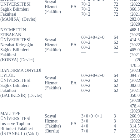
Sosyal
ÜNİVERSİTESİ
70+2
72
(2022
Hizmet
EA
Sağlık Bilimleri
70+2
72
360.3
(Fakülte)
Fakültesi
70+2
72
(2021
(MANİSA) (Devlet)
282.0
(2020
NECMETTİN
468.1
ERBAKAN
(2023
60+2+0+2+0
64
ÜNİVERSİTESİ
Sosyal
414.5
60+2
62
Nezahat Keleşoğlu
Hizmet
EA
(2022
60+2
62
Sağlık Bilimleri
(Fakülte)
405.0
—
—
Fakültesi
(2021
(KONYA) (Devlet)
— (2
470.5
BANDIRMA ONYEDİ
(2023
EYLÜL
60+2+0+2+0
64
394.7
Sosyal
ÜNİVERSİTESİ
60+2
62
(2022
Hizmet
EA
Sağlık Bilimleri
60+2
62
382.8
(Fakülte)
Fakültesi
60+2
62
(2021
(BALIKESİR) (Devlet)
350.0
(2020
478.4
(2023
MALTEPE
Sosyal
3+0+0+0+1
3
260.9
ÜNİVERSİTESİ
Hizmet
3+0
3
(2022
İnsan ve Toplum
EA
(Fakülte)
4+0
4
314.5
Bilimleri Fakültesi
(Burslu)
7+0
7
(2021
(İSTANBUL) (Vakıf)
259.0