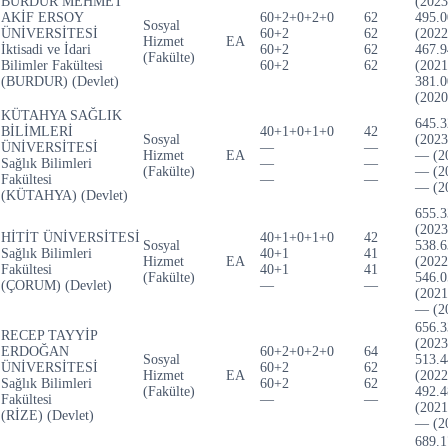
BURDUR MEHMET
(2023
AKİF ERSOY
60+2+0+2+0
62
495.0
Sosyal
ÜNİVERSİTESİ
60+2
62
(2022
Hizmet
EA
İktisadi ve İdari
60+2
62
467.9
(Fakülte)
Bilimler Fakültesi
60+2
62
(2021
(BURDUR) (Devlet)
381.0
(2020
KÜTAHYA SAĞLIK
645.3
BİLİMLERİ
40+1+0+1+0
42
Sosyal
(2023
ÜNİVERSİTESİ
—
—
Hizmet
EA
— (2
Sağlık Bilimleri
—
—
(Fakülte)
— (2
Fakültesi
—
—
— (2
(KÜTAHYA) (Devlet)
655.3
(2023
HİTİT ÜNİVERSİTESİ
40+1+0+1+0
42
Sosyal
538.6
Sağlık Bilimleri
40+1
41
Hizmet
EA
(2022
Fakültesi
40+1
41
(Fakülte)
546.0
(ÇORUM) (Devlet)
—
—
(2021
— (2
656.3
RECEP TAYYİP
(2023
ERDOĞAN
60+2+0+2+0
64
Sosyal
513.4
ÜNİVERSİTESİ
60+2
62
Hizmet
EA
(2022
Sağlık Bilimleri
60+2
62
(Fakülte)
492.4
Fakültesi
—
—
(2021
(RİZE) (Devlet)
— (2
689.1