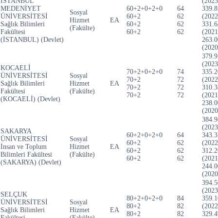
İSTANBUL
(2023
MEDENİYET
60+2+0+2+0
64
339.8
Sosyal
ÜNİVERSİTESİ
60+2
62
(2022
Hizmet
EA
Sağlık Bilimleri
60+2
62
331.6
(Fakülte)
Fakültesi
60+2
62
(2021
(İSTANBUL) (Devlet)
263.0
(2020
379.9
(2023
KOCAELİ
70+2+0+2+0
74
335.2
ÜNİVERSİTESİ
Sosyal
70+2
72
(2022
Sağlık Bilimleri
Hizmet
EA
70+2
72
310.3
Fakültesi
(Fakülte)
70+2
72
(2021
(KOCAELİ) (Devlet)
238.0
(2020
384.9
(2023
SAKARYA
60+2+0+2+0
64
343.3
ÜNİVERSİTESİ
Sosyal
60+2
62
(2022
İnsan ve Toplum
Hizmet
EA
60+2
62
312.2
Bilimleri Fakültesi
(Fakülte)
60+2
62
(2021
(SAKARYA) (Devlet)
244.0
(2020
394.5
(2023
SELÇUK
80+2+0+2+0
84
359.1
ÜNİVERSİTESİ
Sosyal
80+2
82
(2022
Sağlık Bilimleri
Hizmet
EA
80+2
82
329.4
Fakültesi
(Fakülte)