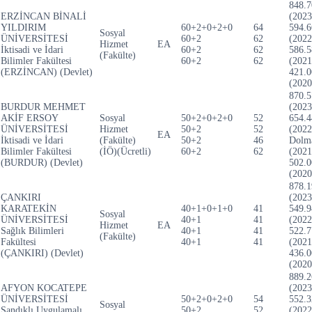
848.7
ERZİNCAN BİNALİ
(2023
YILDIRIM
60+2+0+2+0
64
594.6
Sosyal
ÜNİVERSİTESİ
60+2
62
(2022
Hizmet
EA
İktisadi ve İdari
60+2
62
586.5
(Fakülte)
Bilimler Fakültesi
60+2
62
(2021
(ERZİNCAN) (Devlet)
421.0
(2020
870.5
BURDUR MEHMET
(2023
AKİF ERSOY
Sosyal
50+2+0+2+0
52
654.4
ÜNİVERSİTESİ
Hizmet
50+2
52
(2022
EA
İktisadi ve İdari
(Fakülte)
50+2
46
Dolm
Bilimler Fakültesi
(İÖ)(Ücretli)
60+2
62
(2021
(BURDUR) (Devlet)
502.0
(2020
878.1
ÇANKIRI
(2023
KARATEKİN
40+1+0+1+0
41
549.9
Sosyal
ÜNİVERSİTESİ
40+1
41
(2022
Hizmet
EA
Sağlık Bilimleri
40+1
41
522.7
(Fakülte)
Fakültesi
40+1
41
(2021
(ÇANKIRI) (Devlet)
436.0
(2020
889.2
AFYON KOCATEPE
(2023
ÜNİVERSİTESİ
50+2+0+2+0
54
552.3
Sosyal
Sandıklı Uygulamalı
50+2
52
(2022