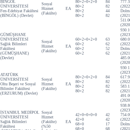
BİNGÖL
80+2+0+2+0
84
777.3
Sosyal
ÜNİVERSİTESİ
80+2
82
(2022
Hizmet
EA
Fen-Edebiyat Fakültesi
80+2
44
Dolm
(Fakülte)
(BİNGÖL) (Devlet)
80+2
82
(2021
511.0
(2020
930.1
GÜMÜŞHANE
(2023
ÜNİVERSİTESİ
60+2+0+2+0
63
680.0
Sosyal
Sağlık Bilimleri
60+2
62
(2022
Hizmet
EA
Fakültesi
60+2
52
Dolm
(Fakülte)
(GÜMÜŞHANE)
60+2
62
(2021
(Devlet)
485.0
(2020
930.1
(2023
ATATÜRK
80+2+0+2+0
84
617.9
ÜNİVERSİTESİ
Sosyal
80+2
82
(2022
Oltu Beşeri ve Sosyal
Hizmet
EA
80+2
82
583.1
Bilimler Fakültesi
(Fakülte)
80+2
82
(2021
(ERZURUM) (Devlet)
491.0
(2020
938.8
(2023
İSTANBUL MEDİPOL
Sosyal
42+0+0+0+0
42
754.0
ÜNİVERSİTESİ
Hizmet
42+0
42
(2022
Sağlık Bilimleri
(Fakülte)
EA
68+0
17
Dolm
Fakültesi
(%50
68+0
68
(2021