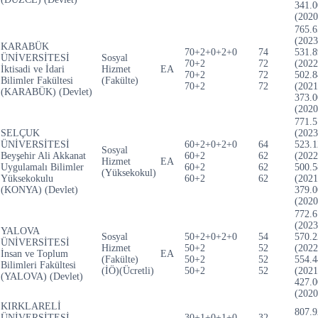
341.0
(2020
765.6
(2023
KARABÜK
70+2+0+2+0
74
531.8
ÜNİVERSİTESİ
Sosyal
70+2
72
(2022
İktisadi ve İdari
Hizmet
EA
70+2
72
502.8
Bilimler Fakültesi
(Fakülte)
70+2
72
(2021
(KARABÜK) (Devlet)
373.0
(2020
771.5
SELÇUK
(2023
ÜNİVERSİTESİ
60+2+0+2+0
64
523.1
Sosyal
Beyşehir Ali Akkanat
60+2
62
(2022
Hizmet
EA
Uygulamalı Bilimler
60+2
62
500.5
(Yüksekokul)
Yüksekokulu
60+2
62
(2021
(KONYA) (Devlet)
379.0
(2020
772.6
(2023
YALOVA
Sosyal
50+2+0+2+0
54
570.2
ÜNİVERSİTESİ
Hizmet
50+2
52
(2022
İnsan ve Toplum
EA
(Fakülte)
50+2
52
554.4
Bilimleri Fakültesi
(İÖ)(Ücretli)
50+2
52
(2021
(YALOVA) (Devlet)
427.0
(2020
KIRKLARELİ
807.9
ÜNİVERSİTESİ
30+1+0+1+0
32