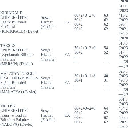
(2020
511.0
(2023
KIRIKKALE
60+2+0+2+0
63
413.2
ÜNİVERSİTESİ
Sosyal
60+2
62
(2022
Sağlık Bilimleri
Hizmet
EA
60+2
62
393.4
Fakültesi
(Fakülte)
60+2
62
(2021
(KIRIKKALE) (Devlet)
294.0
(2020
519.9
TARSUS
50+2+0+2+0
54
(2023
ÜNİVERSİTESİ
Sosyal
50+2
52
517.4
Uygulamalı Bilimler
Hizmet
EA
—
—
(2022
Fakültesi
(Fakülte)
—
—
— (2
(MERSİN) (Devlet)
— (2
523.1
MALATYA TURGUT
30+1+0+1+8
40
(2023
ÖZAL ÜNİVERSİTESİ
Sosyal
30+1
31
495.0
Sağlık Bilimleri
Hizmet
EA
—
—
(2022
Fakültesi
(Fakülte)
—
—
— (2
(MALATYA) (Devlet)
— (2
531.1
(2023
YALOVA
60+2+0+2+0
64
434.2
ÜNİVERSİTESİ
Sosyal
60+2
62
(2022
İnsan ve Toplum
Hizmet
EA
60+2
62
406.3
Bilimleri Fakültesi
(Fakülte)
60+2
62
(2021
(YALOVA) (Devlet)
295.0