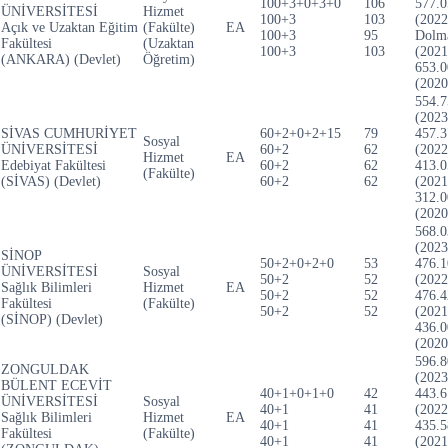
100+3+0+3+0
106
577.0
ÜNİVERSİTESİ
Hizmet
100+3
103
(2022
Açık ve Uzaktan Eğitim
(Fakülte)
EA
100+3
95
Dolm
Fakültesi
(Uzaktan
100+3
103
(2021
(ANKARA) (Devlet)
Öğretim)
653.0
(2020
554.7
(2023
SİVAS CUMHURİYET
60+2+0+2+15
79
457.3
Sosyal
ÜNİVERSİTESİ
60+2
62
(2022
Hizmet
EA
Edebiyat Fakültesi
60+2
62
413.0
(Fakülte)
(SİVAS) (Devlet)
60+2
62
(2021
312.0
(2020
568.0
(2023
SİNOP
50+2+0+2+0
53
476.1
ÜNİVERSİTESİ
Sosyal
50+2
52
(2022
Sağlık Bilimleri
Hizmet
EA
50+2
52
476.4
Fakültesi
(Fakülte)
50+2
52
(2021
(SİNOP) (Devlet)
436.0
(2020
596.8
ZONGULDAK
(2023
BÜLENT ECEVİT
40+1+0+1+0
42
443.6
ÜNİVERSİTESİ
Sosyal
40+1
41
(2022
Sağlık Bilimleri
Hizmet
EA
40+1
41
435.5
Fakültesi
(Fakülte)
40+1
41
(2021