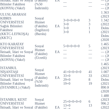
İktisadi, İdari ve Sosyal
(Fakülte)
EA
— (2
—
—
Bilimler Fakültesi
(%50
— (2
—
—
(KONYA) (Vakıf)
İndirimli)
— (2
1.363
ULUSLARARASI
(2023
KIBRIS
Sosyal
3+0+0+0+0
3
1.342
ÜNİVERSİTESİ
Hizmet
3+0
3
(2022
Sağlık Bilimleri
(Fakülte)
EA
3+0
1
Dolm
Fakültesi
(İngilizce)
3+0
1
(2021
(KKTC-LEFKOŞA)
(Burslu)
Dolm
(KKTC)
(2020
KTO KARATAY
1.465
Sosyal
5+0+0+0+0
5
ÜNİVERSİTESİ
(2023
Hizmet
—
—
İktisadi, İdari ve Sosyal
EA
— (2
(Fakülte)
—
—
Bilimler Fakültesi
— (2
(Ücretli)
—
—
(KONYA) (Vakıf)
— (2
1.465
İSTANBUL
(2023
Sosyal
NİŞANTAŞI
41+0+0+0+0
41
1.007
Hizmet
ÜNİVERSİTESİ
33+0
33
(2022
(Fakülte)
EA
İktisadi, İdari ve Sosyal
29+0
8
Dolm
(%50
Bilimler Fakültesi
19+0
19
(2021
İndirimli)
(İSTANBUL) (Vakıf)
890.0
(2020
1.488
İSTANBUL KENT
Sosyal
(2023
25+0+0+0+0
6
ÜNİVERSİTESİ
Hizmet
996.2
13+0
13
İktisadi, İdari ve Sosyal
(Fakülte)
EA
(2022