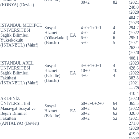
80+2
82
(2021
(KONYA) (Devlet)
248.0
(2020
404.7
(2023
İSTANBUL MEDİPOL
Sosyal
4+0+1+0+1
4
294.7
ÜNİVERSİTESİ
Hizmet
4+0
4
(2022
Sağlık Bilimleri
EA
(Yüksekokul)
6+0
6
295.1
Yüksekokulu
(Burslu)
5+0
5
(2021
(İSTANBUL) (Vakıf)
262.0
(2020
408.1
İSTANBUL AREL
(2023
Sosyal
4+0+1+0+1
4
ÜNİVERSİTESİ
428.6
Hizmet
10+0
10
Sağlık Bilimleri
EA
(2022
(Fakülte)
4+0
4
Fakültesi
383.8
(Burslu)
—
—
(İSTANBUL) (Vakıf)
(2021
— (2
410.4
AKDENİZ
(2023
ÜNİVERSİTESİ
60+2+0+2+0
64
365.5
Sosyal
Manavgat Sosyal ve
60+2
62
(2022
Hizmet
EA
Beşeri Bilimler
60+2
62
320.0
(Fakülte)
Fakültesi
50+2
52
(2021
(ANTALYA) (Devlet)
271.0
(2020
419.9
(2023