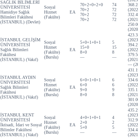
SAĞLIK BİLİMLERİ
70+2+0+2+0
74
368.2
ÜNİVERSİTESİ
Sosyal
70+2
72
(2022
Hamidiye Sağlık
Hizmet
EA
70+2
72
332.4
Bilimleri Fakültesi
(Fakülte)
70+2
72
(2021
(İSTANBUL) (Devlet)
250.0
(2020
423.3
İSTANBUL GELİŞİM
(2023
Sosyal
5+0+1+0+1
5
ÜNİVERSİTESİ
394.2
Hizmet
15+0
15
Sağlık Bilimleri
EA
(2022
(Fakülte)
8+0
8
Fakültesi
379.5
(Burslu)
—
—
(İSTANBUL) (Vakıf)
(2021
— (2
431.1
(2023
İSTANBUL AYDIN
Sosyal
6+0+1+0+1
6
334.6
ÜNİVERSİTESİ
Hizmet
6+0
6
(2022
Sağlık Bilimleri
EA
(Fakülte)
9+0
9
335.1
Fakültesi
(Burslu)
8+0
8
(2021
(İSTANBUL) (Vakıf)
301.0
(2020
435.2
İSTANBUL KENT
(2023
Sosyal
4+0+1+0+1
4
ÜNİVERSİTESİ
312.9
Hizmet
2+0
2
İktisadi, İdari ve Sosyal
EA
(2022
(Fakülte)
5+0
5
Bilimler Fakültesi
334.4
(Burslu)
—
—
(İSTANBUL) (Vakıf)
(2021