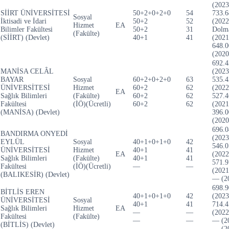
(2023
SİİRT ÜNİVERSİTESİ
50+2+0+2+0
54
733.6
Sosyal
İktisadi ve İdari
50+2
52
(2022
Hizmet
EA
Bilimler Fakültesi
50+2
31
Dolm
(Fakülte)
(SİİRT) (Devlet)
40+1
41
(2021
648.0
(2020
692.4
MANİSA CELÂL
(2023
BAYAR
Sosyal
60+2+0+2+0
63
535.4
ÜNİVERSİTESİ
Hizmet
60+2
62
(2022
EA
Sağlık Bilimleri
(Fakülte)
60+2
62
527.4
Fakültesi
(İÖ)(Ücretli)
60+2
62
(2021
(MANİSA) (Devlet)
396.0
(2020
696.0
BANDIRMA ONYEDİ
(2023
EYLÜL
Sosyal
40+1+0+1+0
42
546.0
ÜNİVERSİTESİ
Hizmet
40+1
41
EA
(2022
Sağlık Bilimleri
(Fakülte)
40+1
41
571.9
Fakültesi
(İÖ)(Ücretli)
—
—
(2021
(BALIKESİR) (Devlet)
— (2
698.9
BİTLİS EREN
40+1+0+1+0
42
(2023
ÜNİVERSİTESİ
Sosyal
40+1
41
714.4
Sağlık Bilimleri
Hizmet
EA
—
—
(2022
Fakültesi
(Fakülte)
—
—
— (2
(BİTLİS) (Devlet)
— (2