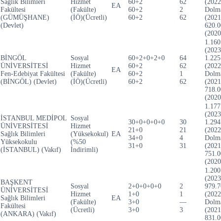
Sağlık Bilimleri
Hizmet
60+2
62
(2022
EA
Fakültesi
(Fakülte)
60+2
2
Dolm
(GÜMÜŞHANE)
(İÖ)(Ücretli)
60+2
62
(2021
(Devlet)
620.0
(2020
1.160
(2023
BİNGÖL
Sosyal
60+2+0+2+0
64
1.225
ÜNİVERSİTESİ
Hizmet
60+2
62
(2022
EA
Fen-Edebiyat Fakültesi
(Fakülte)
60+2
1
Dolm
(BİNGÖL) (Devlet)
(İÖ)(Ücretli)
60+2
62
(2021
718.0
(2020
1.177
(2023
İSTANBUL MEDİPOL
Sosyal
30+0+0+0+0
30
1.294
ÜNİVERSİTESİ
Hizmet
21+0
21
(2022
Sağlık Bilimleri
(Yüksekokul)
EA
34+0
4
Dolm
Yüksekokulu
(%50
31+0
31
(2021
(İSTANBUL) (Vakıf)
İndirimli)
751.0
(2020
1.200
(2023
BAŞKENT
Sosyal
2+0+0+0+0
2
979.7
ÜNİVERSİTESİ
Hizmet
1+0
1
(2022
Sağlık Bilimleri
EA
(Fakülte)
3+0
—
Dolm
Fakültesi
(Ücretli)
3+0
3
(2021
(ANKARA) (Vakıf)
831.0