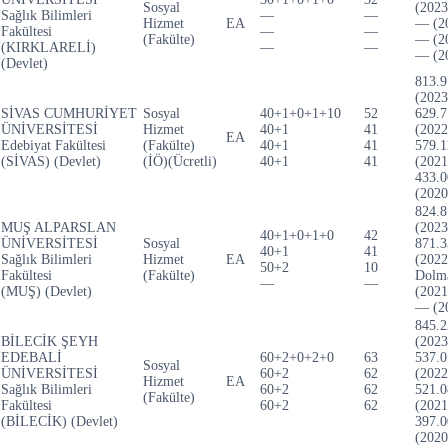
Sosyal
(2023
Sağlık Bilimleri
—
—
Hizmet
EA
— (2
Fakültesi
—
—
(Fakülte)
— (2
(KIRKLARELİ)
—
—
— (2
(Devlet)
813.9
(2023
SİVAS CUMHURİYET
Sosyal
40+1+0+1+10
52
629.7
ÜNİVERSİTESİ
Hizmet
40+1
41
(2022
EA
Edebiyat Fakültesi
(Fakülte)
40+1
41
579.1
(SİVAS) (Devlet)
(İÖ)(Ücretli)
40+1
41
(2021
433.0
(2020
824.8
MUŞ ALPARSLAN
(2023
40+1+0+1+0
42
ÜNİVERSİTESİ
Sosyal
871.3
40+1
41
Sağlık Bilimleri
Hizmet
EA
(2022
50+2
10
Fakültesi
(Fakülte)
Dolm
—
—
(MUŞ) (Devlet)
(2021
— (2
845.2
BİLECİK ŞEYH
(2023
EDEBALİ
60+2+0+2+0
63
537.0
Sosyal
ÜNİVERSİTESİ
60+2
62
(2022
Hizmet
EA
Sağlık Bilimleri
60+2
62
521.0
(Fakülte)
Fakültesi
60+2
62
(2021
(BİLECİK) (Devlet)
397.0
(2020