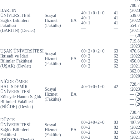
700.7
BARTIN
(2023
40+1+0+1+0
41
ÜNİVERSİTESİ
Sosyal
539.0
40+1
41
Sağlık Bilimleri
Hizmet
EA
(2022
40+1
41
Fakültesi
(Fakülte)
554.7
—
—
(BARTIN) (Devlet)
(2021
— (2
719.8
(2023
UŞAK ÜNİVERSİTESİ
60+2+0+2+0
63
470.6
Sosyal
İktisadi ve İdari
60+2
62
(2022
Hizmet
EA
Bilimler Fakültesi
60+2
62
450.0
(Fakülte)
(UŞAK) (Devlet)
60+2
62
(2021
362.0
(2020
NİĞDE ÖMER
728.4
HALİSDEMİR
40+1+0+1+0
42
Sosyal
(2023
ÜNİVERSİTESİ
—
—
Hizmet
EA
— (2
Zübeyde Hanım Sağlık
—
—
(Fakülte)
— (2
Bilimleri Fakültesi
—
—
— (2
(NİĞDE) (Devlet)
738.4
(2023
DÜZCE
80+2+0+2+0
83
497.9
ÜNİVERSİTESİ
Sosyal
80+2
82
(2022
Sağlık Bilimleri
Hizmet
EA
80+2
82
453.0
Fakültesi
(Fakülte)
80+2
82
(2021
(DÜZCE) (Devlet)