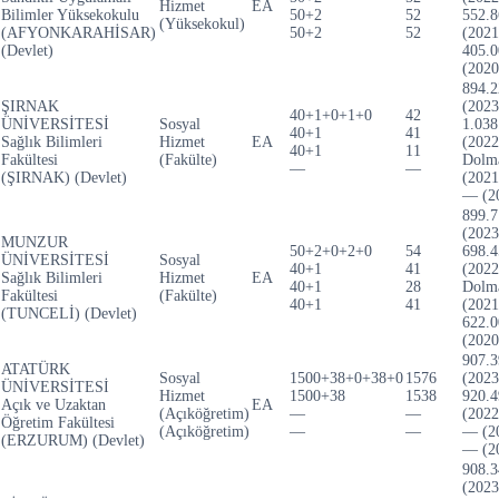
Hizmet
EA
Bilimler Yüksekokulu
50+2
52
552.8
(Yüksekokul)
(AFYONKARAHİSAR)
50+2
52
(2021
(Devlet)
405.0
(2020
894.2
ŞIRNAK
(2023
40+1+0+1+0
42
ÜNİVERSİTESİ
Sosyal
1.038
40+1
41
Sağlık Bilimleri
Hizmet
EA
(2022
40+1
11
Fakültesi
(Fakülte)
Dolm
—
—
(ŞIRNAK) (Devlet)
(2021
— (2
899.7
(2023
MUNZUR
50+2+0+2+0
54
698.4
ÜNİVERSİTESİ
Sosyal
40+1
41
(2022
Sağlık Bilimleri
Hizmet
EA
40+1
28
Dolm
Fakültesi
(Fakülte)
40+1
41
(2021
(TUNCELİ) (Devlet)
622.0
(2020
907.3
ATATÜRK
Sosyal
1500+38+0+38+0
1576
(2023
ÜNİVERSİTESİ
Hizmet
1500+38
1538
920.4
Açık ve Uzaktan
EA
(Açıköğretim)
—
—
(2022
Öğretim Fakültesi
(Açıköğretim)
—
—
— (2
(ERZURUM) (Devlet)
— (2
908.3
(2023