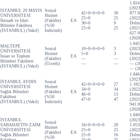
1.824
(2023
İSTANBUL 29 MAYIS
Sosyal
42+0+0+0+0
30
877.8
ÜNİVERSİTESİ
Hizmet
25+0
25
(2022
İktisadi ve İdari
(Fakülte)
EA
30+0
9
Dolm
Bilimler Fakültesi
(%50
25+0
25
(2021
(İSTANBUL) (Vakıf)
İndirimli)
627.0
(2020
1.845
MALTEPE
Sosyal
10+0+0+0+0
3
(2023
ÜNİVERSİTESİ
Hizmet
5+0
3
Dolm
İnsan ve Toplum
EA
(Fakülte)
—
—
(2022
Bilimleri Fakültesi
(Ücretli)
—
—
— (2
(İSTANBUL) (Vakıf)
— (2
1.846
(2023
İSTANBUL AYDIN
Sosyal
42+0+0+0+0
27
1.182
ÜNİVERSİTESİ
Hizmet
34+0
34
(2022
Sağlık Bilimleri
(Fakülte)
EA
46+0
13
Dolm
Fakültesi
(%50
47+0
47
(2021
(İSTANBUL) (Vakıf)
İndirimli)
941.0
(2020
1.849
İSTANBUL
(2023
Sosyal
SABAHATTİN ZAİM
34+0+0+0+0
20
1.053
Hizmet
ÜNİVERSİTESİ
25+0
25
(2022
(Fakülte)
EA
Sağlık Bilimleri
25+0
16
Dolm
(%50
Fakültesi
25+0
25
(2021