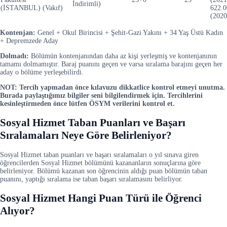
İndirimli)
(İSTANBUL) (Vakıf)
622.0
(2020
Kontenjan:
Genel + Okul Birincisi + Şehit-Gazi Yakını + 34 Yaş Üstü Kadın
+ Depremzede Aday
Dolmadı:
Bölümün kontenjanından daha az kişi yerleşmiş ve kontenjanının
tamamı dolmamıştır. Baraj puanını geçen ve varsa sıralama barajını geçen her
aday o bölüme yerleşebilirdi.
NOT: Tercih yapmadan önce kılavuzu dikkatlice kontrol etmeyi unutma.
Burada paylaştığımız bilgiler seni bilgilendirmek için. Tercihlerini
kesinleştirmeden önce lütfen ÖSYM verilerini kontrol et.
Sosyal Hizmet Taban Puanları ve Başarı
Sıralamaları Neye Göre Belirleniyor?
Sosyal Hizmet taban puanları ve başarı sıralamaları o yıl sınava giren
öğrencilerden Sosyal Hizmet bölümünü kazananların sonuçlarına göre
belirleniyor. Bölümü kazanan son öğrencinin aldığı puan bölümün taban
puanını, yaptığı sıralama ise taban başarı sıralamasını belirliyor.
Sosyal Hizmet Hangi Puan Türü ile Öğrenci
Alıyor?