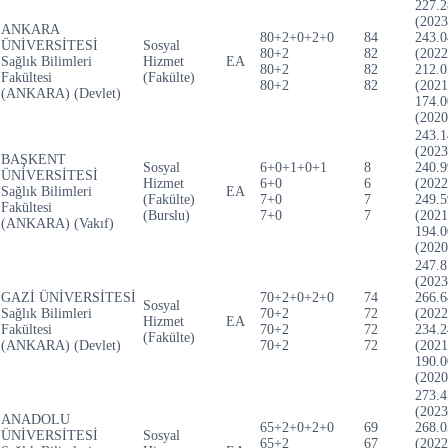
227.2
(2023
ANKARA
80+2+0+2+0
84
243.0
ÜNİVERSİTESİ
Sosyal
80+2
82
(2022
Sağlık Bilimleri
Hizmet
EA
80+2
82
212.0
Fakültesi
(Fakülte)
80+2
82
(2021
(ANKARA) (Devlet)
174.0
(2020
243.1
(2023
BAŞKENT
Sosyal
6+0+1+0+1
8
240.9
ÜNİVERSİTESİ
Hizmet
6+0
6
(2022
Sağlık Bilimleri
EA
(Fakülte)
7+0
7
249.5
Fakültesi
(Burslu)
7+0
7
(2021
(ANKARA) (Vakıf)
194.0
(2020
247.8
(2023
GAZİ ÜNİVERSİTESİ
70+2+0+2+0
74
266.6
Sosyal
Sağlık Bilimleri
70+2
72
(2022
Hizmet
EA
Fakültesi
70+2
72
234.2
(Fakülte)
(ANKARA) (Devlet)
70+2
72
(2021
190.0
(2020
273.4
(2023
ANADOLU
65+2+0+2+0
69
268.0
ÜNİVERSİTESİ
Sosyal
65+2
67
(2022