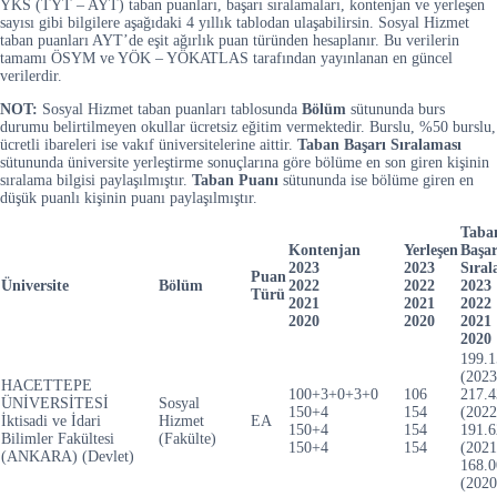
YKS (TYT – AYT) taban puanları, başarı sıralamaları, kontenjan ve yerleşen
sayısı gibi bilgilere aşağıdaki 4 yıllık tablodan ulaşabilirsin. Sosyal Hizmet
taban puanları AYT’de eşit ağırlık puan türünden hesaplanır. Bu verilerin
tamamı ÖSYM ve YÖK – YÖKATLAS tarafından yayınlanan en güncel
verilerdir.
NOT:
Sosyal Hizmet taban puanları tablosunda
Bölüm
sütununda burs
durumu belirtilmeyen okullar ücretsiz eğitim vermektedir. Burslu, %50 burslu,
ücretli ibareleri ise vakıf üniversitelerine aittir.
Taban Başarı Sıralaması
sütununda üniversite yerleştirme sonuçlarına göre bölüme en son giren kişinin
sıralama bilgisi paylaşılmıştır.
Taban Puanı
sütununda ise bölüme giren en
düşük puanlı kişinin puanı paylaşılmıştır.
Taba
Kontenjan
Yerleşen
Başar
2023
2023
Sıral
Puan
Üniversite
Bölüm
2022
2022
2023
Türü
2021
2021
2022
2020
2020
2021
2020
199.1
(2023
HACETTEPE
100+3+0+3+0
106
217.4
ÜNİVERSİTESİ
Sosyal
150+4
154
(2022
İktisadi ve İdari
Hizmet
EA
150+4
154
191.6
Bilimler Fakültesi
(Fakülte)
150+4
154
(2021
(ANKARA) (Devlet)
168.0
(2020