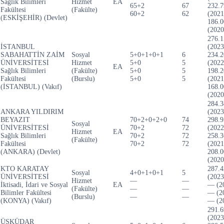
Sağlık Bilimleri
Hizmet
EA
65+2
67
232.7
Fakültesi
(Fakülte)
60+2
62
(2021
(ESKİŞEHİR) (Devlet)
186.0
(2020
276.1
İSTANBUL
(2023
SABAHATTİN ZAİM
Sosyal
5+0+1+0+1
6
234.2
ÜNİVERSİTESİ
Hizmet
5+0
5
(2022
EA
Sağlık Bilimleri
(Fakülte)
5+0
5
198.2
Fakültesi
(Burslu)
5+0
5
(2021
(İSTANBUL) (Vakıf)
168.0
(2020
284.3
ANKARA YILDIRIM
(2023
BEYAZIT
70+2+0+2+0
74
298.9
Sosyal
ÜNİVERSİTESİ
70+2
72
(2022
Hizmet
EA
Sağlık Bilimleri
70+2
72
258.3
(Fakülte)
Fakültesi
70+2
72
(2021
(ANKARA) (Devlet)
208.0
(2020
KTO KARATAY
287.4
Sosyal
4+0+1+0+1
5
ÜNİVERSİTESİ
(2023
Hizmet
—
—
İktisadi, İdari ve Sosyal
EA
— (2
(Fakülte)
—
—
Bilimler Fakültesi
— (2
(Burslu)
—
—
(KONYA) (Vakıf)
— (2
291.6
(2023
ÜSKÜDAR