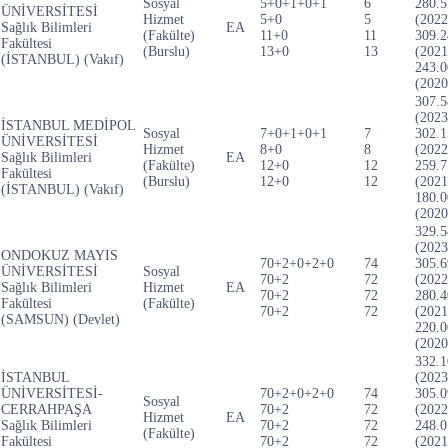
Sosyal
5+0+1+0+1
6
280.5
ÜNİVERSİTESİ
Hizmet
5+0
5
(2022
Sağlık Bilimleri
EA
(Fakülte)
11+0
11
309.2
Fakültesi
(Burslu)
13+0
13
(2021
(İSTANBUL) (Vakıf)
243.0
(2020
307.5
(2023
İSTANBUL MEDİPOL
Sosyal
7+0+1+0+1
7
302.1
ÜNİVERSİTESİ
Hizmet
8+0
8
(2022
Sağlık Bilimleri
EA
(Fakülte)
12+0
12
259.7
Fakültesi
(Burslu)
12+0
12
(2021
(İSTANBUL) (Vakıf)
180.0
(2020
329.5
(2023
ONDOKUZ MAYIS
70+2+0+2+0
74
305.6
ÜNİVERSİTESİ
Sosyal
70+2
72
(2022
Sağlık Bilimleri
Hizmet
EA
70+2
72
280.4
Fakültesi
(Fakülte)
70+2
72
(2021
(SAMSUN) (Devlet)
220.0
(2020
332.1
İSTANBUL
(2023
ÜNİVERSİTESİ-
70+2+0+2+0
74
305.0
Sosyal
CERRAHPAŞA
70+2
72
(2022
Hizmet
EA
Sağlık Bilimleri
70+2
72
248.0
(Fakülte)
Fakültesi
70+2
72
(2021