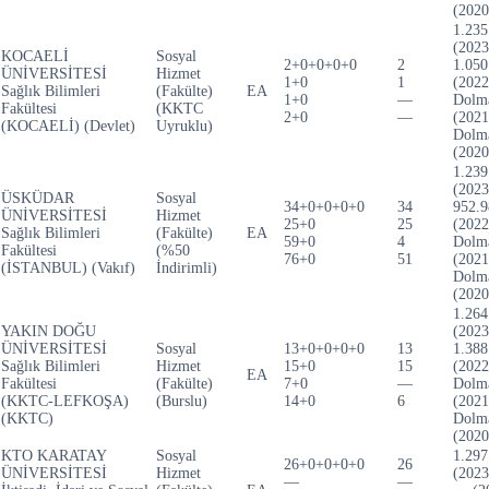
(2020
1.235
(2023
KOCAELİ
Sosyal
2+0+0+0+0
2
1.050
ÜNİVERSİTESİ
Hizmet
1+0
1
(2022
Sağlık Bilimleri
(Fakülte)
EA
1+0
—
Dolm
Fakültesi
(KKTC
2+0
—
(2021
(KOCAELİ) (Devlet)
Uyruklu)
Dolm
(2020
1.239
(2023
ÜSKÜDAR
Sosyal
34+0+0+0+0
34
952.9
ÜNİVERSİTESİ
Hizmet
25+0
25
(2022
Sağlık Bilimleri
(Fakülte)
EA
59+0
4
Dolm
Fakültesi
(%50
76+0
51
(2021
(İSTANBUL) (Vakıf)
İndirimli)
Dolm
(2020
1.264
YAKIN DOĞU
(2023
ÜNİVERSİTESİ
Sosyal
13+0+0+0+0
13
1.388
Sağlık Bilimleri
Hizmet
15+0
15
(2022
EA
Fakültesi
(Fakülte)
7+0
—
Dolm
(KKTC-LEFKOŞA)
(Burslu)
14+0
6
(2021
(KKTC)
Dolm
(2020
KTO KARATAY
Sosyal
1.297
26+0+0+0+0
26
ÜNİVERSİTESİ
Hizmet
(2023
—
—