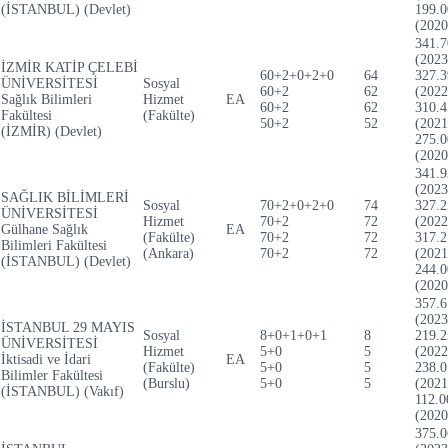
(İSTANBUL) (Devlet)
199.0
(2020
341.7
(2023
İZMİR KATİP ÇELEBİ
60+2+0+2+0
64
327.3
ÜNİVERSİTESİ
Sosyal
60+2
62
(2022
Sağlık Bilimleri
Hizmet
EA
60+2
62
310.4
Fakültesi
(Fakülte)
50+2
52
(2021
(İZMİR) (Devlet)
275.0
(2020
341.9
(2023
SAĞLIK BİLİMLERİ
Sosyal
70+2+0+2+0
74
327.2
ÜNİVERSİTESİ
Hizmet
70+2
72
(2022
Gülhane Sağlık
EA
(Fakülte)
70+2
72
317.2
Bilimleri Fakültesi
(Ankara)
70+2
72
(2021
(İSTANBUL) (Devlet)
244.0
(2020
357.6
(2023
İSTANBUL 29 MAYIS
Sosyal
8+0+1+0+1
8
219.2
ÜNİVERSİTESİ
Hizmet
5+0
5
(2022
İktisadi ve İdari
EA
(Fakülte)
5+0
5
238.0
Bilimler Fakültesi
(Burslu)
5+0
5
(2021
(İSTANBUL) (Vakıf)
112.0
(2020
375.0