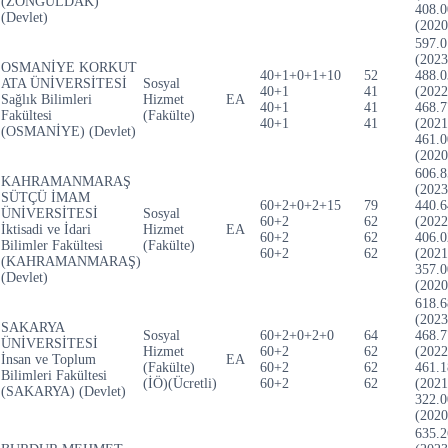
(ZONGULDAK)
408.0
(Devlet)
(2020
597.0
(2023
OSMANİYE KORKUT
40+1+0+1+10
52
488.0
ATA ÜNİVERSİTESİ
Sosyal
40+1
41
(2022
Sağlık Bilimleri
Hizmet
EA
40+1
41
468.7
Fakültesi
(Fakülte)
40+1
41
(2021
(OSMANİYE) (Devlet)
461.0
(2020
606.8
KAHRAMANMARAŞ
(2023
SÜTÇÜ İMAM
60+2+0+2+15
79
440.6
ÜNİVERSİTESİ
Sosyal
60+2
62
(2022
İktisadi ve İdari
Hizmet
EA
60+2
62
406.0
Bilimler Fakültesi
(Fakülte)
60+2
62
(2021
(KAHRAMANMARAŞ)
357.0
(Devlet)
(2020
618.6
(2023
SAKARYA
Sosyal
60+2+0+2+0
64
468.7
ÜNİVERSİTESİ
Hizmet
60+2
62
(2022
İnsan ve Toplum
EA
(Fakülte)
60+2
62
461.1
Bilimleri Fakültesi
(İÖ)(Ücretli)
60+2
62
(2021
(SAKARYA) (Devlet)
322.0
(2020
635.2