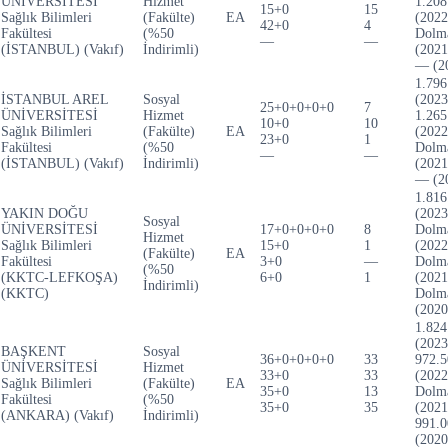
ÜNİVERSİTESİ
Hizmet
1.208
15+0
15
Sağlık Bilimleri
(Fakülte)
EA
(2022
42+0
4
Fakültesi
(%50
Dolm
—
—
(İSTANBUL) (Vakıf)
İndirimli)
(2021
— (2
1.796
İSTANBUL AREL
Sosyal
(2023
25+0+0+0+0
7
ÜNİVERSİTESİ
Hizmet
1.265
10+0
10
Sağlık Bilimleri
(Fakülte)
EA
(2022
23+0
1
Fakültesi
(%50
Dolm
—
—
(İSTANBUL) (Vakıf)
İndirimli)
(2021
— (2
1.816
YAKIN DOĞU
(2023
Sosyal
ÜNİVERSİTESİ
17+0+0+0+0
8
Dolm
Hizmet
Sağlık Bilimleri
15+0
1
(2022
(Fakülte)
EA
Fakültesi
3+0
—
Dolm
(%50
(KKTC-LEFKOŞA)
6+0
1
(2021
İndirimli)
(KKTC)
Dolm
(2020
1.824
(2023
BAŞKENT
Sosyal
36+0+0+0+0
33
972.5
ÜNİVERSİTESİ
Hizmet
33+0
33
(2022
Sağlık Bilimleri
(Fakülte)
EA
35+0
13
Dolm
Fakültesi
(%50
35+0
35
(2021
(ANKARA) (Vakıf)
İndirimli)
991.0
(2020