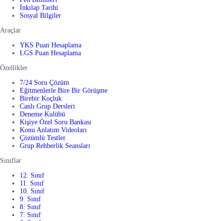
İnkılap Tarihi
Sosyal Bilgiler
Araçlar
YKS Puan Hesaplama
LGS Puan Hesaplama
Özellikler
7/24 Soru Çözüm
Eğitmenlerle Bire Bir Görüşme
Birebir Koçluk
Canlı Grup Dersleri
Deneme Kulübü
Kişiye Özel Soru Bankası
Konu Anlatım Videoları
Çözümlü Testler
Grup Rehberlik Seansları
Sınıflar
12. Sınıf
11. Sınıf
10. Sınıf
9. Sınıf
8. Sınıf
7. Sınıf