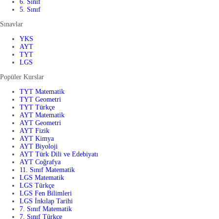
6. Sınıf
5. Sınıf
Sınavlar
YKS
AYT
TYT
LGS
Popüler Kurslar
TYT Matematik
TYT Geometri
TYT Türkçe
AYT Matematik
AYT Geometri
AYT Fizik
AYT Kimya
AYT Biyoloji
AYT Türk Dili ve Edebiyatı
AYT Coğrafya
11. Sınıf Matematik
LGS Matematik
LGS Türkçe
LGS Fen Bilimleri
LGS İnkılap Tarihi
7. Sınıf Matematik
7. Sınıf Türkçe