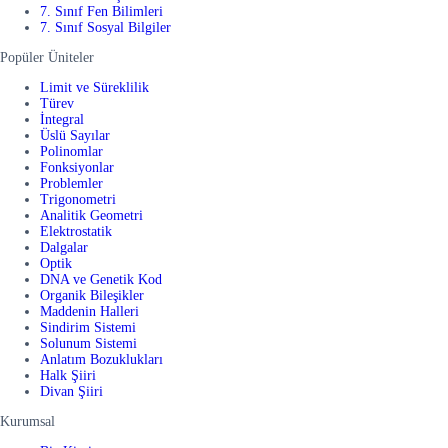
7. Sınıf Fen Bilimleri
7. Sınıf Sosyal Bilgiler
Popüler Üniteler
Limit ve Süreklilik
Türev
İntegral
Üslü Sayılar
Polinomlar
Fonksiyonlar
Problemler
Trigonometri
Analitik Geometri
Elektrostatik
Dalgalar
Optik
DNA ve Genetik Kod
Organik Bileşikler
Maddenin Halleri
Sindirim Sistemi
Solunum Sistemi
Anlatım Bozuklukları
Halk Şiiri
Divan Şiiri
Kurumsal