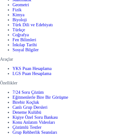
Geometri
Fizik
Kimya
Biyoloji
Türk Dili ve Edebiyatı
Türkçe
Coğrafya
Fen Bilimleri
İnkılap Tarihi
Sosyal Bilgiler
Araçlar
YKS Puan Hesaplama
LGS Puan Hesaplama
Özellikler
7/24 Soru Çözüm
Eğitmenlerle Bire Bir Görüşme
Birebir Koçluk
Canlı Grup Dersleri
Deneme Kulübü
Kişiye Özel Soru Bankası
Konu Anlatım Videoları
Çözümlü Testler
Grup Rehberlik Seansları