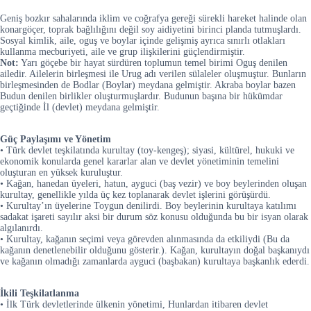
Geniş bozkır sahalarında iklim ve coğrafya gereği sürekli hareket halinde olan
konargöçer, toprak bağlılığını değil soy aidiyetini birinci planda tutmuşlardı.
Sosyal kimlik, aile, oguş ve boylar içinde gelişmiş ayrıca sınırlı otlakları
kullanma mecburiyeti, aile ve grup ilişkilerini güçlendirmiştir.
Not:
Yarı göçebe bir hayat sürdüren toplumun temel birimi Oguş denilen
ailedir. Ailelerin birleşmesi ile Urug adı verilen sülaleler oluşmuştur. Bunların
birleşmesinden de Bodlar (Boylar) meydana gelmiştir. Akraba boylar bazen
Budun denilen birlikler oluşturmuşlardır. Budunun başına bir hükümdar
geçtiğinde İl (devlet) meydana gelmiştir.
Güç Paylaşımı ve Yönetim
• Türk devlet teşkilatında kurultay (toy-kengeş); siyasi, kültürel, hukuki ve
ekonomik konularda genel kararlar alan ve devlet yönetiminin temelini
oluşturan en yüksek kuruluştur.
• Kağan, hanedan üyeleri, hatun, ayguci (baş vezir) ve boy beylerinden oluşan
kurultay, genellikle yılda üç kez toplanarak devlet işlerini görüşürdü.
• Kurultay’ın üyelerine Toygun denilirdi. Boy beylerinin kurultaya katılımı
sadakat işareti sayılır aksi bir durum söz konusu olduğunda bu bir isyan olarak
algılanırdı.
• Kurultay, kağanın seçimi veya görevden alınmasında da etkiliydi (Bu da
kağanın denetlenebilir olduğunu gösterir.). Kağan, kurultayın doğal başkanıydı
ve kağanın olmadığı zamanlarda ayguci (başbakan) kurultaya başkanlık ederdi.
İkili Teşkilatlanma
• İlk Türk devletlerinde ülkenin yönetimi, Hunlardan itibaren devlet