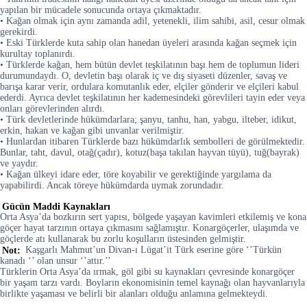
yapılan bir mücadele sonucunda ortaya çıkmaktadır.
• Kağan olmak için aynı zamanda adil, yetenekli, ilim sahibi, asil, cesur olmak
gerekirdi.
• Eski Türklerde kuta sahip olan hanedan üyeleri arasında kağan seçmek için
kurultay toplanırdı.
• Türklerde kağan, hem bütün devlet teşkilatının başı hem de toplumun lideri
durumundaydı. O, devletin başı olarak iç ve dış siyaseti düzenler, savaş ve
barışa karar verir, ordulara komutanlık eder, elçiler gönderir ve elçileri kabul
ederdi. Ayrıca devlet teşkilatının her kademesindeki görevlileri tayin eder veya
onları görevlerinden alırdı.
• Türk devletlerinde hükümdarlara; şanyu, tanhu, han, yabgu, ilteber, idikut,
erkin, hakan ve kağan gibi unvanlar verilmiştir.
• Hunlardan itibaren Türklerde bazı hükümdarlık sembolleri de görülmektedir.
Bunlar, taht, davul, otağ(çadır), kotuz(başa takılan hayvan tüyü), tuğ(bayrak)
ve yaydır.
• Kağan ülkeyi idare eder, töre koyabilir ve gerektiğinde yargılama da
yapabilirdi. Ancak töreye hükümdarda uymak zorundadır.
Gücün Maddi Kaynakları
Orta Asya’da bozkırın sert yapısı, bölgede yaşayan kavimleri etkilemiş ve kona
göçer hayat tarzının ortaya çıkmasını sağlamıştır. Konargöçerler, ulaşımda ve
göçlerde atı kullanarak bu zorlu koşulların üstesinden gelmiştir.
Not:
Kaşgarlı Mahmut’un Divan-ı Lügat’it Türk eserine göre ‘’Türkün
kanadı ‘’ olan unsur ‘’attır.’’
Türklerin Orta Asya’da ırmak, göl gibi su kaynakları çevresinde konargöçer
bir yaşam tarzı vardı. Boyların ekonomisinin temel kaynağı olan hayvanlarıyla
birlikte yaşaması ve belirli bir alanları olduğu anlamına gelmekteydi.