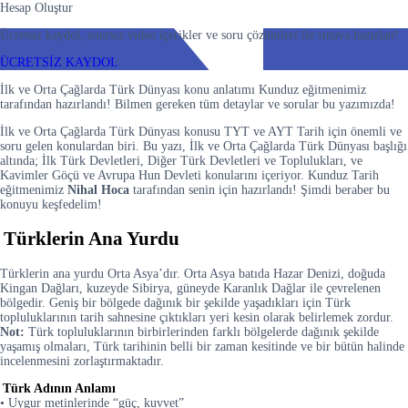
Hesap Oluştur
Ücretsiz kaydol, sınırsız video içerikler ve soru çözümleri ile sınava hazırlan!
ÜCRETSİZ KAYDOL
İlk ve Orta Çağlarda Türk Dünyası konu anlatımı Kunduz eğitmenimiz
tarafından hazırlandı! Bilmen gereken tüm detaylar ve sorular bu yazımızda!
İlk ve Orta Çağlarda Türk Dünyası konusu TYT ve AYT Tarih için önemli ve
soru gelen konulardan biri. Bu yazı, İlk ve Orta Çağlarda Türk Dünyası başlığı
altında; İlk Türk Devletleri, Diğer Türk Devletleri ve Toplulukları, ve
Kavimler Göçü ve Avrupa Hun Devleti konularını içeriyor. Kunduz Tarih
eğitmenimiz
Nihal Hoca
tarafından senin için hazırlandı! Şimdi beraber bu
konuyu keşfedelim!
Türklerin Ana Yurdu
Türklerin ana yurdu Orta Asya’dır. Orta Asya batıda Hazar Denizi, doğuda
Kingan Dağları, kuzeyde Sibirya, güneyde Karanlık Dağlar ile çevrelenen
bölgedir. Geniş bir bölgede dağınık bir şekilde yaşadıkları için Türk
topluluklarının tarih sahnesine çıktıkları yeri kesin olarak belirlemek zordur.
Not:
Türk topluluklarının birbirlerinden farklı bölgelerde dağınık şekilde
yaşamış olmaları, Türk tarihinin belli bir zaman kesitinde ve bir bütün halinde
incelenmesini zorlaştırmaktadır.
Türk Adının Anlamı
• Uygur metinlerinde “güç, kuvvet”