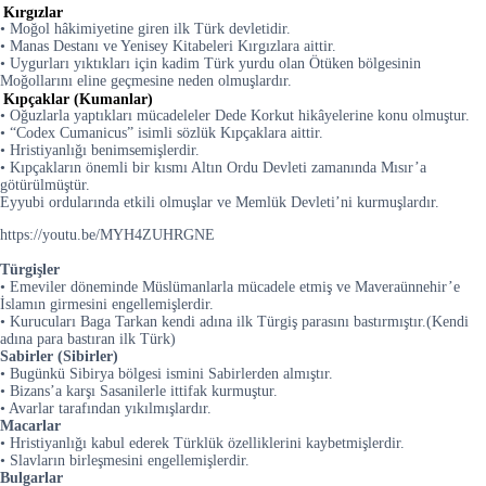
Kırgızlar
• Moğol hâkimiyetine giren ilk Türk devletidir.
• Manas Destanı ve Yenisey Kitabeleri Kırgızlara aittir.
• Uygurları yıktıkları için kadim Türk yurdu olan Ötüken bölgesinin
Moğollarını eline geçmesine neden olmuşlardır.
Kıpçaklar (Kumanlar)
• Oğuzlarla yaptıkları mücadeleler Dede Korkut hikâyelerine konu olmuştur.
• “Codex Cumanicus” isimli sözlük Kıpçaklara aittir.
• Hristiyanlığı benimsemişlerdir.
• Kıpçakların önemli bir kısmı Altın Ordu Devleti zamanında Mısır’a
götürülmüştür.
Eyyubi ordularında etkili olmuşlar ve Memlük Devleti’ni kurmuşlardır.
https://youtu.be/MYH4ZUHRGNE
Türgişler
• Emeviler döneminde Müslümanlarla mücadele etmiş ve Maveraünnehir’e
İslamın girmesini engellemişlerdir.
• Kurucuları Baga Tarkan kendi adına ilk Türgiş parasını bastırmıştır.(Kendi
adına para bastıran ilk Türk)
Sabirler (Sibirler)
• Bugünkü Sibirya bölgesi ismini Sabirlerden almıştır.
• Bizans’a karşı Sasanilerle ittifak kurmuştur.
• Avarlar tarafından yıkılmışlardır.
Macarlar
• Hristiyanlığı kabul ederek Türklük özelliklerini kaybetmişlerdir.
• Slavların birleşmesini engellemişlerdir.
Bulgarlar