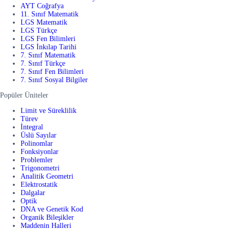
AYT Coğrafya
11. Sınıf Matematik
LGS Matematik
LGS Türkçe
LGS Fen Bilimleri
LGS İnkılap Tarihi
7. Sınıf Matematik
7. Sınıf Türkçe
7. Sınıf Fen Bilimleri
7. Sınıf Sosyal Bilgiler
Popüler Üniteler
Limit ve Süreklilik
Türev
İntegral
Üslü Sayılar
Polinomlar
Fonksiyonlar
Problemler
Trigonometri
Analitik Geometri
Elektrostatik
Dalgalar
Optik
DNA ve Genetik Kod
Organik Bileşikler
Maddenin Halleri