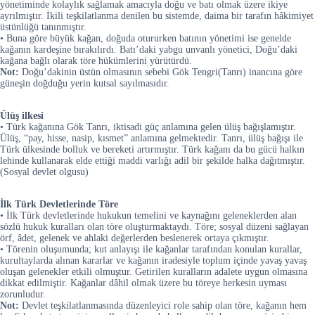
yönetiminde kolaylık sağlamak amacıyla doğu ve batı olmak üzere ikiye
ayrılmıştır. İkili teşkilatlanma denilen bu sistemde, daima bir tarafın hâkimiyet
üstünlüğü tanınmıştır.
• Buna göre büyük kağan, doğuda otururken batının yönetimi ise genelde
kağanın kardeşine bırakılırdı. Batı’daki yabgu unvanlı yönetici, Doğu’daki
kağana bağlı olarak töre hükümlerini yürütürdü.
Not:
Doğu’dakinin üstün olmasının sebebi Gök Tengri(Tanrı) inancına göre
güneşin doğduğu yerin kutsal sayılmasıdır.
Ülüş ilkesi
• Türk kağanına Gök Tanrı, iktisadi güç anlamına gelen ülüş bağışlamıştır.
Ülüş, “pay, hisse, nasip, kısmet” anlamına gelmektedir. Tanrı, ülüş bağışı ile
Türk ülkesinde bolluk ve bereketi artırmıştır. Türk kağanı da bu gücü halkın
lehinde kullanarak elde ettiği maddi varlığı adil bir şekilde halka dağıtmıştır.
(Sosyal devlet olgusu)
İlk Türk Devletlerinde Töre
• İlk Türk devletlerinde hukukun temelini ve kaynağını geleneklerden alan
sözlü hukuk kuralları olan töre oluşturmaktaydı. Töre; sosyal düzeni sağlayan
örf, âdet, gelenek ve ahlaki değerlerden beslenerek ortaya çıkmıştır.
• Törenin oluşumunda; kut anlayışı ile kağanlar tarafından konulan kurallar,
kurultaylarda alınan kararlar ve kağanın iradesiyle toplum içinde yavaş yavaş
oluşan gelenekler etkili olmuştur. Getirilen kuralların adalete uygun olmasına
dikkat edilmiştir. Kağanlar dâhil olmak üzere bu töreye herkesin uyması
zorunludur.
Not:
Devlet teşkilatlanmasında düzenleyici role sahip olan töre, kağanın hem