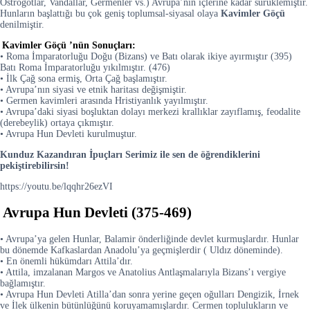
Ostrogotlar, Vandallar, Germenler vs.) Avrupa’nın içlerine kadar sürüklemiştir.
Hunların başlattığı bu çok geniş toplumsal-siyasal olaya
Kavimler Göçü
denilmiştir.
Kavimler Göçü ’nün Sonuçları:
• Roma İmparatorluğu Doğu (Bizans) ve Batı olarak ikiye ayırmıştır (395)
Batı Roma İmparatorluğu yıkılmıştır. (476)
• İlk Çağ sona ermiş, Orta Çağ başlamıştır.
• Avrupa’nın siyasi ve etnik haritası değişmiştir.
• Germen kavimleri arasında Hristiyanlık yayılmıştır.
• Avrupa’daki siyasi boşluktan dolayı merkezi krallıklar zayıflamış, feodalite
(derebeylik) ortaya çıkmıştır.
• Avrupa Hun Devleti kurulmuştur.
Kunduz Kazandıran İpuçları Serimiz ile sen de öğrendiklerini
pekiştirebilirsin!
https://youtu.be/lqqhr26ezVI
Avrupa Hun Devleti (375-469)
• Avrupa’ya gelen Hunlar, Balamir önderliğinde devlet kurmuşlardır. Hunlar
bu dönemde Kafkaslardan Anadolu’ya geçmişlerdir ( Uldız döneminde).
• En önemli hükümdarı Attila’dır.
• Attila, imzalanan Margos ve Anatolius Antlaşmalarıyla Bizans’ı vergiye
bağlamıştır.
• Avrupa Hun Devleti Atilla’dan sonra yerine geçen oğulları Dengizik, İrnek
ve İlek ülkenin bütünlüğünü koruyamamışlardır. Cermen toplulukların ve