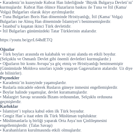
• Karadeniz’in kuzeyinde Kubrat Han liderliğinde ‘Büyük Bulgarya Devleti’ni’
kurmuşlardır. Kubrat Han ölünce Hazarların baskısı ile Tuna ve İtil (Kama/
Volga) Bulgarları olarak ikiye ayrılmışlardır.
• Tuna Bulgarları Boris Han döneminde Hristiyanlığı, İtil (Kama/ Volga)
Bulgarları ise Almış Han döneminde İslamiyet’i benimsemişlerdir.
• İstanbul’u kuşatan ikinci Türk devletidir.
• İtil Bulgarları günümüzdeki Tatar Türklerinin atalarıdır.
https://youtu.be/gyrL64hdETQ
Oğuzlar
• Türk boyları arasında en kalabalık ve siyasi alanda en etkili boydur.
(Selçuklu ve Osmanlı Devlet gibi önemli devletleri kurmuşlardır.)
• Oğuzların bir kısmı Avrupa’ya göç etmiş ve Hristiyanlığı benimsemiştir
(Günümüzde Moldova sınırları içinde yaşayan Gagavuzların atalarıdır. Uz diye
de bilinirler).
Peçenekler
• Karadeniz’in kuzeyinde yaşamışlardır.
• Ruslarla mücadele ederek Rusların güneye inmesini engellemişlerdir.
• Boylar halinde yaşamışlar, devlet kuramamışlardır.
• Malazgirt Savaşı sırasında Bizans ordusundan, Selçuklu ordusuna
geçmişlerdir.
Karluklar
• İslamiyet’i topluca kabul eden ilk Türk boyudur.
• Cengiz Han’a itaat eden ilk Türk Müslüman topluluktur.
• Müslümanlarla iş birliği yaparak Orta Asya’nın Çinlileşmesini
engellemişlerdir. (Talas Savaşı)
• Karahanlıların kurulmasında etkili olmuşlardır.