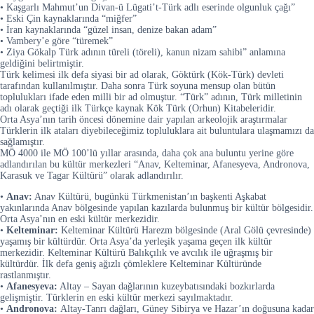
• Kaşgarlı Mahmut’un Divan-ü Lügati’t-Türk adlı eserinde olgunluk çağı”
• Eski Çin kaynaklarında “miğfer”
• İran kaynaklarında “güzel insan, denize bakan adam”
• Vambery’e göre “türemek”
• Ziya Gökalp Türk adının türeli (töreli), kanun nizam sahibi” anlamına
geldiğini belirtmiştir.
Türk kelimesi ilk defa siyasi bir ad olarak, Göktürk (Kök-Türk) devleti
tarafından kullanılmıştır. Daha sonra Türk soyuna mensup olan bütün
toplulukları ifade eden milli bir ad olmuştur. “Türk” adının, Türk milletinin
adı olarak geçtiği ilk Türkçe kaynak Kök Türk (Orhun) Kitabeleridir.
Orta Asya’nın tarih öncesi dönemine dair yapılan arkeolojik araştırmalar
Türklerin ilk ataları diyebileceğimiz topluluklara ait buluntulara ulaşmamızı da
sağlamıştır.
MÖ 4000 ile MÖ 100’lü yıllar arasında, daha çok ana buluntu yerine göre
adlandırılan bu kültür merkezleri “Anav, Kelteminar, Afanesyeva, Andronova,
Karasuk ve Tagar Kültürü” olarak adlandırılır.
•
Anav:
Anav Kültürü, bugünkü Türkmenistan’ın başkenti Aşkabat
yakınlarında Anav bölgesinde yapılan kazılarda bulunmuş bir kültür bölgesidir.
Orta Asya’nın en eski kültür merkezidir.
•
Kelteminar:
Kelteminar Kültürü Harezm bölgesinde (Aral Gölü çevresinde)
yaşamış bir kültürdür. Orta Asya’da yerleşik yaşama geçen ilk kültür
merkezidir. Kelteminar Kültürü Balıkçılık ve avcılık ile uğraşmış bir
kültürdür. İlk defa geniş ağızlı çömleklere Kelteminar Kültüründe
rastlanmıştır.
•
Afanesyeva:
Altay – Sayan dağlarının kuzeybatısındaki bozkırlarda
gelişmiştir. Türklerin en eski kültür merkezi sayılmaktadır.
•
Andronova:
Altay-Tanrı dağları, Güney Sibirya ve Hazar’ın doğusuna kadar