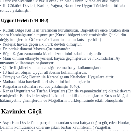
• Türk edebiyatının ilk yazılı örneklen olan Orhun Kitabeleri dikilmiştir.
• II. Göktürk Devleti, Karluk, Yağma, Basmil ve Uygur Türklerinin ittifakı
sonucu yıkılmıştır.
Uygur Devleti (744-840)
• Kutluk Bilge Kül Han tarafından kurulmuştur. Başkentleri önce Ötüken iken
sonra Karabalgasun’a taşınmıştır.(Kutsal bölgeyi terk etmişlerdir. Çünkü din
değiştirmişlerdir. Ötüken Gök Tanrı inancının kutsal yeridir.)
• Yerleşik hayata geçen ilk Türk devleti olmuştur.
• En parlak dönemi Moyen-Çur zamanıdır.
• Bögu Kağan zamanında Maniheizm dinini kabul etmişlerdir.
• Mani dininin etkisiyle yerleşik hayata geçmişlerdir ve hükümdarları Ay
unvanını kullanmaya başlamıştır.
• Çin’le ilişkileri sonucunda kâğıt ve matbaayı kullanmışlardır.
• 18 harften oluşan Uygur alfabesini kullanmışlardır.
• Türeyiş ve Göç Destan ile Karabalgasun Kitabeleri Uygurlara aittir.
• Matbaacılıkta hareketli harf sistemini kullanmışlardır.
• Kırgızların saldırıları sonucu yıkılmıştır (840).
• Kansu Uygurları ve Turfan Uygurları (Çin’de yaşamaktadırlar) olarak devam
etmişlerdir. Bu devletler siyasi bakımdan etkili olamamışlardır En son Moğol
hâkimiyetine girmişlerdir ve Moğolların Türkleşmesinde etkili olmuşlardır.
Kavimler Göçü
• Asya Hun Devleti’nin parçalanmasından sonra batıya doğru göç eden Hunlar,
Balamir komutasında önlerine çıkan barbar kavimlerini (Vizigotlar,