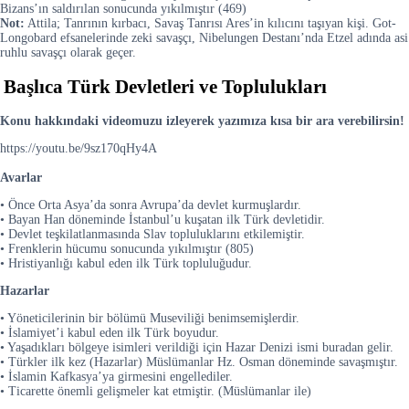
Bizans’ın saldırılan sonucunda yıkılmıştır (469)
Not:
Attila; Tanrının kırbacı, Savaş Tanrısı Ares’in kılıcını taşıyan kişi. Got-
Longobard efsanelerinde zeki savaşçı, Nibelungen Destanı’nda Etzel adında asi
ruhlu savaşçı olarak geçer.
Başlıca Türk Devletleri ve Toplulukları
Konu hakkındaki videomuzu izleyerek yazımıza kısa bir ara verebilirsin!
https://youtu.be/9sz170qHy4A
Avarlar
• Önce Orta Asya’da sonra Avrupa’da devlet kurmuşlardır.
• Bayan Han döneminde İstanbul’u kuşatan ilk Türk devletidir.
• Devlet teşkilatlanmasında Slav topluluklarını etkilemiştir.
• Frenklerin hücumu sonucunda yıkılmıştır (805)
• Hristiyanlığı kabul eden ilk Türk topluluğudur.
Hazarlar
• Yöneticilerinin bir bölümü Museviliği benimsemişlerdir.
• İslamiyet’i kabul eden ilk Türk boyudur.
• Yaşadıkları bölgeye isimleri verildiği için Hazar Denizi ismi buradan gelir.
• Türkler ilk kez (Hazarlar) Müslümanlar Hz. Osman döneminde savaşmıştır.
• İslamin Kafkasya’ya girmesini engellediler.
• Ticarette önemli gelişmeler kat etmiştir. (Müslümanlar ile)