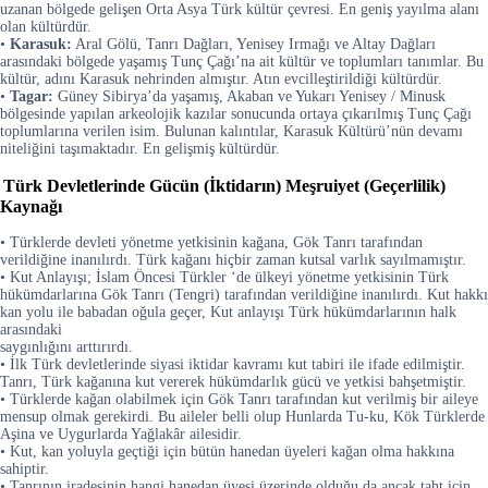
uzanan bölgede gelişen Orta Asya Türk kültür çevresi. En geniş yayılma alanı
olan kültürdür.
•
Karasuk:
Aral Gölü, Tanrı Dağları, Yenisey Irmağı ve Altay Dağları
arasındaki bölgede yaşamış Tunç Çağı’na ait kültür ve toplumları tanımlar. Bu
kültür, adını Karasuk nehrinden almıştır. Atın evcilleştirildiği kültürdür.
•
Tagar:
Güney Sibirya’da yaşamış, Akaban ve Yukarı Yenisey / Minusk
bölgesinde yapılan arkeolojik kazılar sonucunda ortaya çıkarılmış Tunç Çağı
toplumlarına verilen isim. Bulunan kalıntılar, Karasuk Kültürü’nün devamı
niteliğini taşımaktadır. En gelişmiş kültürdür.
Türk Devletlerinde Gücün (İktidarın) Meşruiyet (Geçerlilik)
Kaynağı
• Türklerde devleti yönetme yetkisinin kağana, Gök Tanrı tarafından
verildiğine inanılırdı. Türk kağanı hiçbir zaman kutsal varlık sayılmamıştır.
• Kut Anlayışı; İslam Öncesi Türkler ‘de ülkeyi yönetme yetkisinin Türk
hükümdarlarına Gök Tanrı (Tengri) tarafından verildiğine inanılırdı. Kut hakkı
kan yolu ile babadan oğula geçer, Kut anlayışı Türk hükümdarlarının halk
arasındaki
saygınlığını arttırırdı.
• İlk Türk devletlerinde siyasi iktidar kavramı kut tabiri ile ifade edilmiştir.
Tanrı, Türk kağanına kut vererek hükümdarlık gücü ve yetkisi bahşetmiştir.
• Türklerde kağan olabilmek için Gök Tanrı tarafından kut verilmiş bir aileye
mensup olmak gerekirdi. Bu aileler belli olup Hunlarda Tu-ku, Kök Türklerde
Aşina ve Uygurlarda Yağlakâr ailesidir.
• Kut, kan yoluyla geçtiği için bütün hanedan üyeleri kağan olma hakkına
sahiptir.
• Tanrının iradesinin hangi hanedan üyesi üzerinde olduğu da ancak taht için