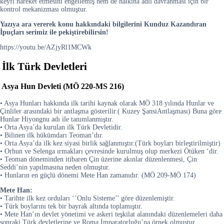
keyfi hareket etmesini engellemiş hem de halkına adil davranması için bir
kontrol mekanizması olmuştur.
Yazıya ara vererek konu hakkındaki bilgilerini Kunduz Kazandıran
İpuçları serimiz ile pekiştirebilirsin!
https://youtu.be/AZjyRl1MCWk
İlk Türk Devletleri
Asya Hun Devleti (MÖ 220-MS 216)
• Asya Hunları hakkında ilk tarihi kaynak olarak MÖ 318 yılında Hunlar ve
Çinliler arasındaki bir antlaşma gösterilir.( Kuzey ŞansiAntlaşması) Buna göre
Hunlar Hiyongnu adı ile tanımlanmıştır.
• Orta Asya’da kurulan ilk Türk Devletidir.
• Bilinen ilk hükümdarı Teoman’dır.
• Orta Asya’da ilk kez siyasi birlik sağlanmıştır.(Türk boyları birleştirilmiştir)
• Orhun ve Selenga ırmakları çevresinde kurulmuş olup merkezi Ötüken ‘dir.
• Teoman döneminden itibaren Çin üzerine akınlar düzenlenmesi, Çin
Seddi’nin yapılmasına neden olmuştur.
• Hunların en güçlü dönemi Mete Han zamanıdır. (MÖ 209-MÖ 174)
Mete Han:
• Tarihte ilk kez orduları ‘’Onlu Sisteme’’ göre düzenlemiştir.
• Türk boylarını tek bir bayrak altında toplamıştır.
• Mete Han’ın devlet yönetimi ve askeri teşkilat alanındaki düzenlemeleri daha
sonraki Türk devletlerine ve Roma İmparatorluğu’na örnek olmuştur.