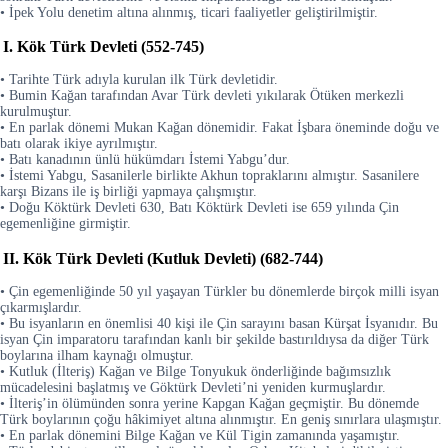
• İpek Yolu denetim altına alınmış, ticari faaliyetler geliştirilmiştir.
I. Kök Türk Devleti (552-745)
• Tarihte Türk adıyla kurulan ilk Türk devletidir.
• Bumin Kağan tarafından Avar Türk devleti yıkılarak Ötüken merkezli
kurulmuştur.
• En parlak dönemi Mukan Kağan dönemidir. Fakat İşbara öneminde doğu ve
batı olarak ikiye ayrılmıştır.
• Batı kanadının ünlü hükümdarı İstemi Yabgu’dur.
• İstemi Yabgu, Sasanilerle birlikte Akhun topraklarını almıştır. Sasanilere
karşı Bizans ile iş birliği yapmaya çalışmıştır.
• Doğu Köktürk Devleti 630, Batı Köktürk Devleti ise 659 yılında Çin
egemenliğine girmiştir.
II. Kök Türk Devleti (Kutluk Devleti) (682-744)
• Çin egemenliğinde 50 yıl yaşayan Türkler bu dönemlerde birçok milli isyan
çıkarmışlardır.
• Bu isyanların en önemlisi 40 kişi ile Çin sarayını basan Kürşat İsyanıdır. Bu
isyan Çin imparatoru tarafından kanlı bir şekilde bastırıldıysa da diğer Türk
boylarına ilham kaynağı olmuştur.
• Kutluk (İlteriş) Kağan ve Bilge Tonyukuk önderliğinde bağımsızlık
mücadelesini başlatmış ve Göktürk Devleti’ni yeniden kurmuşlardır.
• İlteriş’in ölümünden sonra yerine Kapgan Kağan geçmiştir. Bu dönemde
Türk boylarının çoğu hâkimiyet altına alınmıştır. En geniş sınırlara ulaşmıştır.
• En parlak dönemini Bilge Kağan ve Kül Tigin zamanında yaşamıştır.