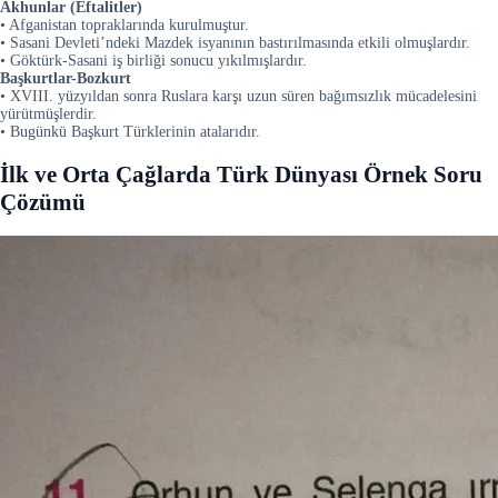
Akhunlar (Eftalitler)
• Afganistan topraklarında kurulmuştur.
• Sasani Devleti’ndeki Mazdek isyanının bastırılmasında etkili olmuşlardır.
• Göktürk-Sasani iş birliği sonucu yıkılmışlardır.
Başkurtlar-Bozkurt
• XVIII. yüzyıldan sonra Ruslara karşı uzun süren bağımsızlık mücadelesini
yürütmüşlerdir.
• Bugünkü Başkurt Türklerinin atalarıdır.
İlk ve Orta Çağlarda Türk Dünyası Örnek Soru
Çözümü