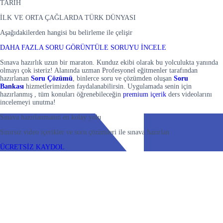
TARİH
İLK VE ORTA ÇAĞLARDA TÜRK DÜNYASI
Aşağıdakilerden hangisi bu belirleme ile çelişir
DAHA FAZLA SORU GÖRÜNTÜLE
SORUYU İNCELE
Sınava hazırlık uzun bir maraton. Kunduz ekibi olarak bu yolculukta yanında
olmayı çok isteriz! Alanında uzman Profesyonel eğitmenler tarafından
hazırlanan
Soru Çözümü
, binlerce soru ve çözümden oluşan
Soru
Bankası
hizmetlerimizden faydalanabilirsin. Uygulamada senin için
hazırlanmış , tüm konuları öğrenebileceğin
premium içerik
ders videolarını
incelemeyi unutma!
Sınava hazırlanmanın en kolay yolu
Sınırsız video içerikler ve soru çözümleri ile sınava hazırlan
ÜCRETSİZ KAYDOL