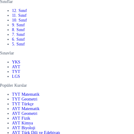
Sınıflar
12. Sınıf
11. Sınıf
10. Sınıf
9. Sınıf
8. Sınıf
7. Sınıf
6. Sınıf
5. Sınıf
Sınavlar
YKS
AYT
TYT
LGS
Popüler Kurslar
TYT Matematik
TYT Geometri
TYT Türkçe
AYT Matematik
AYT Geometri
AYT Fizik
AYT Kimya
AYT Biyoloji
AYT Türk Dili ve Edebiyatı