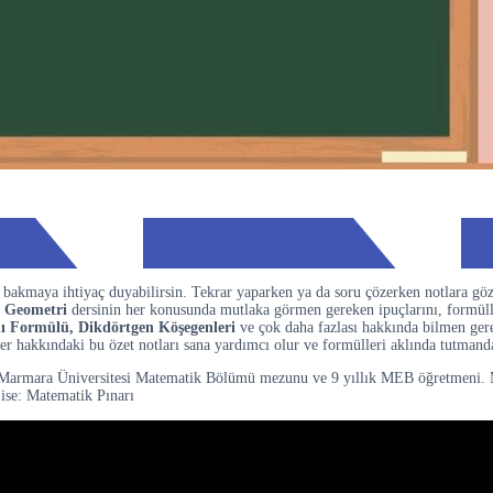
bakmaya ihtiyaç duyabilirsin. Tekrar yaparken ya da soru çözerken notlara gö
,
Geometri
dersinin her konusunda mutlaka görmen gereken ipuçlarını, formülle
lanı Formülü, Dikdörtgen Köşegenleri
ve çok daha fazlası hakkında bilmen ger
r hakkındaki bu özet notları sana yardımcı olur ve formülleri aklında tutmand
Marmara Üniversitesi Matematik Bölümü mezunu ve 9 yıllık MEB öğretmeni. Mate
ise: Matematik Pınarı