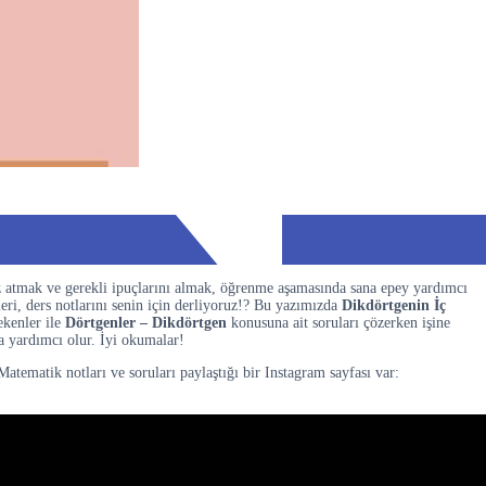
z atmak ve gerekli ipuçlarını almak, öğrenme aşamasında sana epey yardımcı
ri, ders notlarını senin için derliyoruz!? Bu yazımızda
Dikdörtgenin İç
ekenler ile
Dörtgenler – Dikdörtgen
konusuna ait soruları çözerken işine
a yardımcı olur. İyi okumalar!
matik notları ve soruları paylaştığı bir Instagram sayfası var: