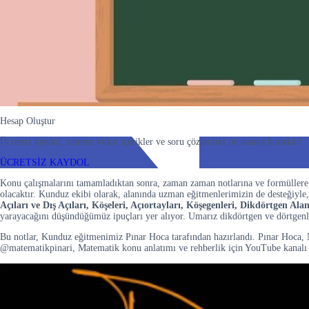
Hesap Oluştur
Ücretsiz kaydol, sınırsız video içerikler ve soru çözümleri ile sınava hazırlan!
ÜCRETSİZ KAYDOL
Konu çalışmalarını tamamladıktan sonra, zaman zaman notlarına ve formüllere 
olacaktır. Kunduz ekibi olarak, alanında uzman eğitmenlerimizin de desteğiyle
Açıları ve Dış Açıları, Köşeleri, Açıortayları, Köşegenleri, Dikdörtgen A
yarayacağını düşündüğümüz ipuçları yer alıyor. Umarız dikdörtgen ve dörtgenle
Bu notlar, Kunduz eğitmenimiz Pınar Hoca tarafından hazırlandı. Pınar Hoca, 
@matematikpinari, Matematik konu anlatımı ve rehberlik için YouTube kanalı 