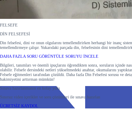
FELSEFE
DİN FELSEFESİ
Din felsefesi, dini ve onun olgularını temellendirirken herhangi bir inanç sist
temellendirmeye çalışır. Yukarıdaki parçada din, felsefesinin dini temellendir
DAHA FAZLA SORU GÖRÜNTÜLE
SORUYU İNCELE
Bilgileri, tanımları ve önemli ipuçlarını öğrendikten sonra, soruların içinde nas
olabilir. Felsefe dersindeki netleri yükseltmedeki anahtar, okumalarını yaptık
Felsefe eğitmenleri tarafından çözüldü. Daha fazla Din Felsefesi sorusu ve deta
hakimiyetini arttırman mümkün!
Sınava hazırlanmanın en kolay yolu
Sınırsız video içerikler ve soru çözümleri ile sınava hazırlan
ÜCRETSİZ KAYDOL