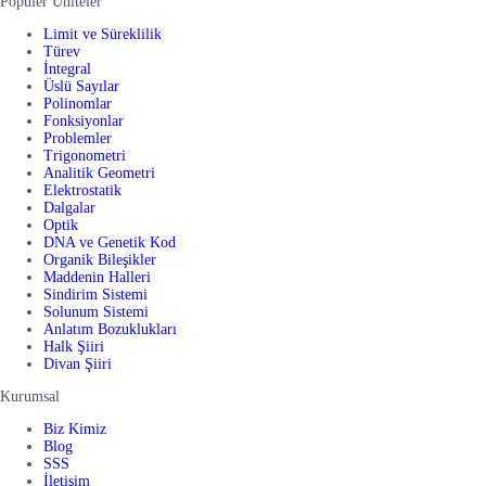
Popüler Üniteler
Limit ve Süreklilik
Türev
İntegral
Üslü Sayılar
Polinomlar
Fonksiyonlar
Problemler
Trigonometri
Analitik Geometri
Elektrostatik
Dalgalar
Optik
DNA ve Genetik Kod
Organik Bileşikler
Maddenin Halleri
Sindirim Sistemi
Solunum Sistemi
Anlatım Bozuklukları
Halk Şiiri
Divan Şiiri
Kurumsal
Biz Kimiz
Blog
SSS
İletişim