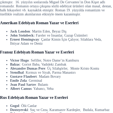
çıkmıştır. 16. yüzyılın sonlarında Miguel De Cervantes’in Don Kişot adlı
romanıdır. Romanın ortaya çıkışına sözlü edebiyat ürünleri olan masal, destan,
halk hikayeleri vb. kaynaklık etmiştir. Roman 19. yüzyılda romantizm ve
özellikle realizm akımlarının etkisiyle önem kazanmıştır.
Amerikan Edebiyatı Roman Yazar ve Eserleri
Jack London
: Martin Eden, Beyaz Diş
John Steinbeck:
Fareler ve İnsanlar, Gazap Üzümleri
Ernest Hemingway
: Çanlar Kimin İçin Çalıyor, Silahlara Veda,
İhtiyar Adam ve Deniz
Fransız Edebiyatı Roman Yazar ve Eserleri
Victor Hugo
: Sefiller, Notre Dame’in Kamburu
Balzac
: Goriot Baba, Vadideki Zambak
Alexandre Dumas Pere
: Üç Silahşörler, Monte Kristo Kontu
Stendhal
: Kırmızı ve Siyah, Parma Manastırı
Gustave Flaubert
: Madam Bovary
Emile Zola
: Germinal
Jean Paul Sartre
: Bulantı
Albert Camus
: Yabancı, Veba
Rus Edebiyatı Roman Yazar ve Eserleri
Gogol
: Ölü Canlar
Dostoyevski
: Suç ve Ceza, Karamazov Kardeşler, Budala, Kumarbaz