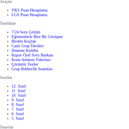
Araçlar
YKS Puan Hesaplama
LGS Puan Hesaplama
Özellikler
7/24 Soru Çözüm
Eğitmenlerle Bire Bir Görüşme
Birebir Koçluk
Canlı Grup Dersleri
Deneme Kulübü
Kişiye Özel Soru Bankası
Konu Anlatım Videoları
Çözümlü Testler
Grup Rehberlik Seansları
Sınıflar
12. Sınıf
11. Sınıf
10. Sınıf
9. Sınıf
8. Sınıf
7. Sınıf
6. Sınıf
5. Sınıf
Sınavlar