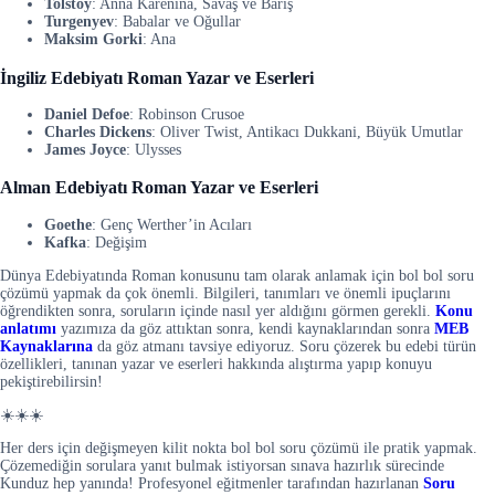
Tolstoy
: Anna Karenina, Savaş ve Barış
Turgenyev
: Babalar ve Oğullar
Maksim Gorki
: Ana
İngiliz Edebiyatı Roman Yazar ve Eserleri
Daniel Defoe
: Robinson Crusoe
Charles Dickens
: Oliver Twist, Antikacı Dukkani, Büyük Umutlar
James Joyce
: Ulysses
Alman Edebiyatı Roman Yazar ve Eserleri
Goethe
: Genç Werther’in Acıları
Kafka
: Değişim
Dünya Edebiyatında Roman konusunu tam olarak anlamak için bol bol soru
çözümü yapmak da çok önemli. Bilgileri, tanımları ve önemli ipuçlarını
öğrendikten sonra, soruların içinde nasıl yer aldığını görmen gerekli.
Konu
anlatımı
yazımıza da göz attıktan sonra, kendi kaynaklarından sonra
MEB
Kaynaklarına
da göz atmanı tavsiye ediyoruz. Soru çözerek bu edebi türün
özellikleri, tanınan yazar ve eserleri hakkında alıştırma yapıp konuyu
pekiştirebilirsin!
☀️☀️☀️
Her ders için değişmeyen kilit nokta bol bol soru çözümü ile pratik yapmak.
Çözemediğin sorulara yanıt bulmak istiyorsan sınava hazırlık sürecinde
Kunduz hep yanında! Profesyonel eğitmenler tarafından hazırlanan
Soru