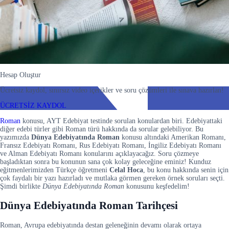
Hesap Oluştur
Ücretsiz kaydol, sınırsız video içerikler ve soru çözümleri ile sınava hazırlan!
ÜCRETSİZ KAYDOL
Roman
konusu, AYT Edebiyat testinde sorulan konulardan biri. Edebiyattaki
diğer edebi türler gibi Roman türü hakkında da sorular gelebiliyor. Bu
yazımızda
Dünya Edebiyatında Roman
konusu altındaki Amerikan Romanı,
Fransız Edebiyatı Romanı, Rus Edebiyatı Romanı, İngiliz Edebiyatı Romanı
ve Alman Edebiyatı Romanı konularını açıklayacağız. Soru çözmeye
başladıktan sonra bu konunun sana çok kolay geleceğine eminiz! Kunduz
eğitmenlerimizden Türkçe öğretmeni
Celal Hoca
, bu konu hakkında senin için
çok faydalı bir yazı hazırladı ve mutlaka görmen gereken örnek soruları seçti.
Şimdi birlikte
Dünya Edebiyatında Roman
konusunu keşfedelim!
Dünya Edebiyatında Roman Tarihçesi
Roman, Avrupa edebiyatında destan geleneğinin devamı olarak ortaya