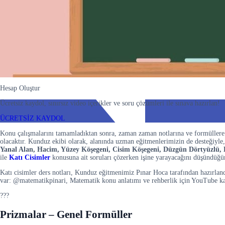
Hesap Oluştur
Ücretsiz kaydol, sınırsız video içerikler ve soru çözümleri ile sınava hazırlan!
ÜCRETSİZ KAYDOL
Konu çalışmalarını tamamladıktan sonra, zaman zaman notlarına ve formüllere 
olacaktır. Kunduz ekibi olarak, alanında uzman eğitmenlerimizin de desteğiyle
Yanal Alan, Hacim, Yüzey Köşegeni, Cisim Köşegeni, Düzgün Dörtyüzlü, K
ile
Katı Cisimler
konusuna ait soruları çözerken işine yarayacağını düşündüğü
Katı cisimler ders notları, Kunduz eğitmenimiz Pınar Hoca tarafından hazırla
var: @matematikpinari, Matematik konu anlatımı ve rehberlik için YouTube ka
???
Prizmalar – Genel Formüller