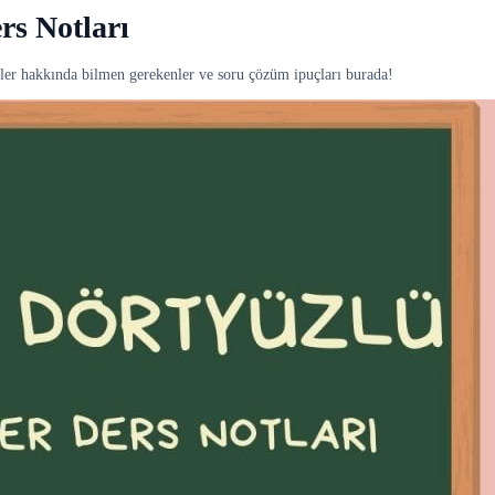
rs Notları
mler hakkında bilmen gerekenler ve soru çözüm ipuçları burada!