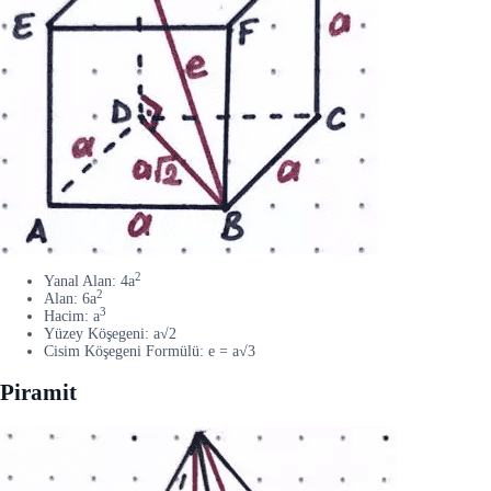
2
Yanal Alan: 4a
2
Alan: 6a
3
Hacim: a
Yüzey Köşegeni: a√2
Cisim Köşegeni Formülü: e = a√3
Piramit