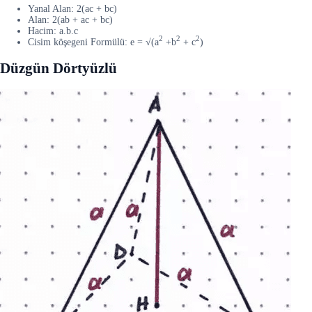
Yanal Alan: 2(ac + bc)
Alan: 2(ab + ac + bc)
Hacim: a.b.c
2
2
2
Cisim köşegeni Formülü: e = √(a
+b
+ c
)
Düzgün Dörtyüzlü