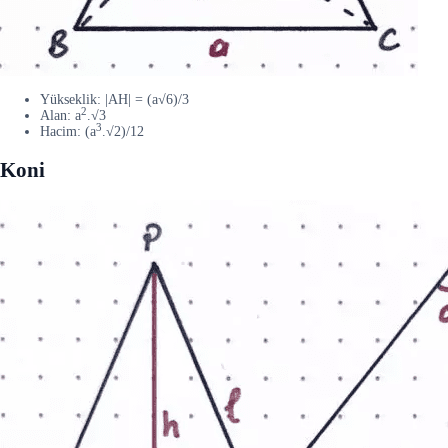
Yükseklik: |AH| = (a√6)/3
2
Alan: a
.√3
3
Hacim: (a
.√2)/12
Koni