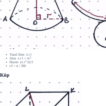
Yanal Alan: π.r.l
2
Alan: π.r.l + πr
2
Hacim: (π.r
.h)/3
r/l = α / 360
Küp