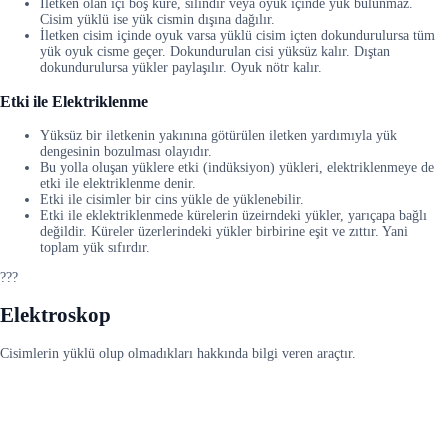
İletken olan içi boş küre, silindir veya oyuk içinde yük bulunmaz.
Cisim yüklü ise yük cismin dışına dağılır.
İletken cisim içinde oyuk varsa yüklü cisim içten dokundurulursa tüm
yük oyuk cisme geçer. Dokundurulan cisi yüksüz kalır. Dıştan
dokundurulursa yükler paylaşılır. Oyuk nötr kalır.
Etki ile Elektriklenme
Yüksüz bir iletkenin yakınına götürülen iletken yardımıyla yük
dengesinin bozulması olayıdır.
Bu yolla oluşan yüklere etki (indüksiyon) yükleri, elektriklenmeye de
etki ile elektriklenme denir.
Etki ile cisimler bir cins yükle de yüklenebilir.
Etki ile eklektriklenmede kürelerin üzeirndeki yükler, yarıçapa bağlı
değildir. Küreler üzerlerindeki yükler birbirine eşit ve zıttır. Yani
toplam yük sıfırdır.
???
Elektroskop
Cisimlerin yüklü olup olmadıkları hakkında bilgi veren araçtır.