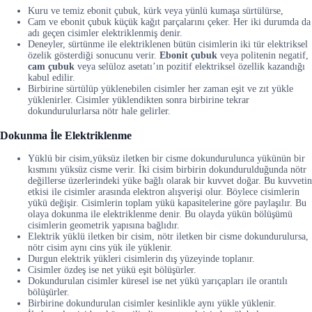
Kuru ve temiz ebonit çubuk, kürk veya yünlü kumaşa sürtülürse,
Cam ve ebonit çubuk küçük kağıt parçalarını çeker. Her iki durumda da
adı geçen cisimler elektriklenmiş denir.
Deneyler, sürtünme ile elektriklenen bütün cisimlerin iki tür elektriksel
özelik gösterdiği sonucunu verir.
Ebonit çubuk
veya politenin negatif,
cam çubuk
veya selüloz asetatı’ın pozitif elektriksel özellik kazandığı
kabul edilir.
Birbirine sürtülüp yüklenebilen cisimler her zaman eşit ve zıt yükle
yüklenirler. Cisimler yüklendikten sonra birbirine tekrar
dokundurulurlarsa nötr hale gelirler.
Dokunma İle Elektriklenme
Yüklü bir cisim,yüksüz iletken bir cisme dokundurulunca yükünün bir
kısmını yüksüz cisme verir. İki cisim birbirin dokundurulduğunda nötr
değillerse üzerlerindeki yüke bağlı olarak bir kuvvet doğar. Bu kuvvetin
etkisi ile cisimler arasında elektron alışverişi olur. Böylece cisimlerin
yükü değişir. Cisimlerin toplam yükü kapasitelerine göre paylaşılır. Bu
olaya dokunma ile elektriklenme denir. Bu olayda yükün bölüşümü
cisimlerin geometrik yapısına bağlıdır.
Elektrik yüklü iletken bir cisim, nötr iletken bir cisme dokundurulursa,
nötr cisim aynı cins yük ile yüklenir.
Durgun elektrik yükleri cisimlerin dış yüzeyinde toplanır.
Cisimler özdeş ise net yükü eşit bölüşürler.
Dokundurulan cisimler küresel ise net yükü yarıçapları ile orantılı
bölüşürler.
Birbirine dokundurulan cisimler kesinlikle aynı yükle yüklenir.