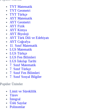
TYT Matematik
TYT Geometri
TYT Türkçe
AYT Matematik
AYT Geometri
AYT Fizik
AYT Kimya
AYT Biyoloji
AYT Türk Dili ve Edebiyatı
AYT Coğrafya
11. Sınıf Matematik
LGS Matematik
LGS Türkçe
LGS Fen Bilimleri
LGS İnkılap Tarihi
7. Sınıf Matematik
7. Sınıf Türkçe
7. Sınıf Fen Bilimleri
7. Sınıf Sosyal Bilgiler
Popüler Üniteler
Limit ve Süreklilik
Türev
İntegral
Üslü Sayılar
Polinomlar