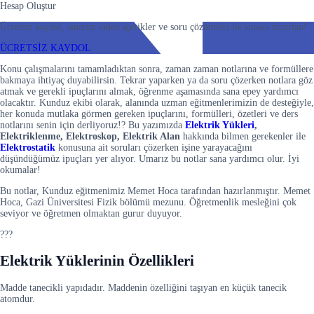
Hesap Oluştur
Ücretsiz kaydol, sınırsız video içerikler ve soru çözümleri ile sınava hazırlan!
ÜCRETSİZ KAYDOL
Konu çalışmalarını tamamladıktan sonra, zaman zaman notlarına ve formüllere
bakmaya ihtiyaç duyabilirsin. Tekrar yaparken ya da soru çözerken notlara göz
atmak ve gerekli ipuçlarını almak, öğrenme aşamasında sana epey yardımcı
olacaktır. Kunduz ekibi olarak, alanında uzman eğitmenlerimizin de desteğiyle,
her konuda mutlaka görmen gereken ipuçlarını, formülleri, özetleri ve ders
notlarını senin için derliyoruz!? Bu yazımızda
Elektrik Yükleri
,
Elektriklenme, Elektroskop, Elektrik Alan
hakkında bilmen gerekenler ile
Elektrostatik
konusuna ait soruları çözerken işine yarayacağını
düşündüğümüz ipuçları yer alıyor. Umarız bu notlar sana yardımcı olur. İyi
okumalar!
Bu notlar, Kunduz eğitmenimiz Memet Hoca tarafından hazırlanmıştır. Memet
Hoca, Gazi Üniversitesi Fizik bölümü mezunu. Öğretmenlik mesleğini çok
seviyor ve öğretmen olmaktan gurur duyuyor.
???
Elektrik Yükleri
nin Özellikleri
Madde tanecikli yapıdadır. Maddenin özelliğini taşıyan en küçük tanecik
atomdur.