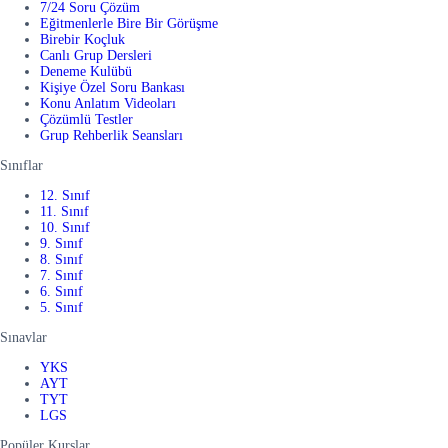
7/24 Soru Çözüm
Eğitmenlerle Bire Bir Görüşme
Birebir Koçluk
Canlı Grup Dersleri
Deneme Kulübü
Kişiye Özel Soru Bankası
Konu Anlatım Videoları
Çözümlü Testler
Grup Rehberlik Seansları
Sınıflar
12. Sınıf
11. Sınıf
10. Sınıf
9. Sınıf
8. Sınıf
7. Sınıf
6. Sınıf
5. Sınıf
Sınavlar
YKS
AYT
TYT
LGS
Popüler Kurslar