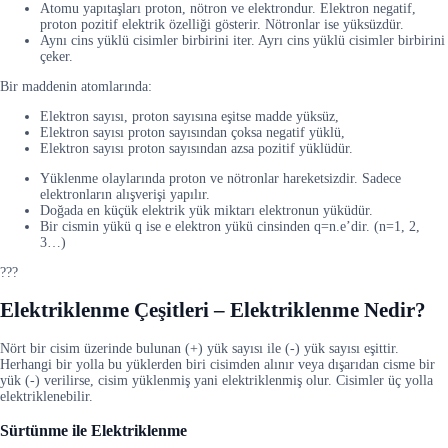
Atomu yapıtaşları proton, nötron ve elektrondur. Elektron negatif,
proton pozitif elektrik özelliği gösterir. Nötronlar ise yüksüzdür.
Aynı cins yüklü cisimler birbirini iter. Ayrı cins yüklü cisimler birbirini
çeker.
Bir maddenin atomlarında:
Elektron sayısı, proton sayısına eşitse madde yüksüz,
Elektron sayısı proton sayısından çoksa negatif yüklü,
Elektron sayısı proton sayısından azsa pozitif yüklüdür.
Yüklenme olaylarında proton ve nötronlar hareketsizdir. Sadece
elektronların alışverişi yapılır.
Doğada en küçük elektrik yük miktarı elektronun yüküdür.
Bir cismin yükü q ise e elektron yükü cinsinden q=n.e’dir. (n=1, 2,
3…)
???
Elektriklenme Çeşitleri – Elektriklenme Nedir?
Nört bir cisim üzerinde bulunan (+) yük sayısı ile (-) yük sayısı eşittir.
Herhangi bir yolla bu yüklerden biri cisimden alınır veya dışarıdan cisme bir
yük (-) verilirse, cisim yüklenmiş yani elektriklenmiş olur. Cisimler üç yolla
elektriklenebilir.
Sürtünme ile Elektriklenme