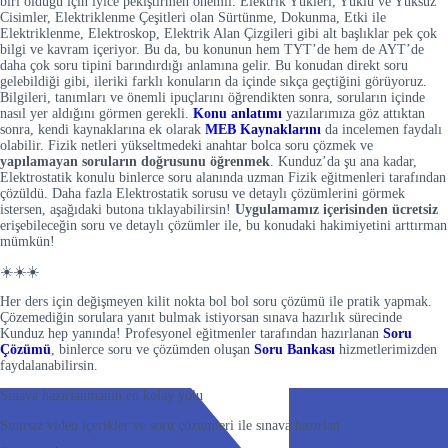
biri olduğu için iyice pekiştirmen önemli. Elektrik Yükleri, Yüklü ve Yüksüz
Cisimler, Elektriklenme Çeşitleri olan Sürtünme, Dokunma, Etki ile
Elektriklenme, Elektroskop, Elektrik Alan Çizgileri gibi alt başlıklar pek çok
bilgi ve kavram içeriyor. Bu da, bu konunun hem TYT’de hem de AYT’de
daha çok soru tipini barındırdığı anlamına gelir. Bu konudan direkt soru
gelebildiği gibi, ileriki farklı konuların da içinde sıkça geçtiğini görüyoruz.
Bilgileri, tanımları ve önemli ipuçlarını öğrendikten sonra, soruların içinde
nasıl yer aldığını görmen gerekli.
Konu anlatımı
yazılarımıza göz attıktan
sonra, kendi kaynaklarına ek olarak
MEB Kaynaklarını
da incelemen faydalı
olabilir. Fizik netleri yükseltmedeki anahtar bolca soru çözmek ve
yapılamayan soruların doğrusunu öğrenmek
. Kunduz’da şu ana kadar,
Elektrostatik konulu binlerce soru alanında uzman Fizik eğitmenleri tarafından
çözüldü. Daha fazla Elektrostatik sorusu ve detaylı çözümlerini görmek
istersen, aşağıdaki butona tıklayabilirsin!
Uygulamamız içerisinden
ücretsiz
erişebileceğin soru ve detaylı çözümler ile, bu konudaki hakimiyetini arttırman
mümkün!
☀️☀️☀️
Her ders için değişmeyen kilit nokta bol bol soru çözümü ile pratik yapmak.
Çözemediğin sorulara yanıt bulmak istiyorsan sınava hazırlık sürecinde
Kunduz hep yanında! Profesyonel eğitmenler tarafından hazırlanan
Soru
Çözümü
, binlerce soru ve çözümden oluşan
Soru Bankası
hizmetlerimizden
faydalanabilirsin.
Sınava hazırlanmanın en kolay yolu
Sınırsız video içerikler ve soru çözümleri ile sınava hazırlan