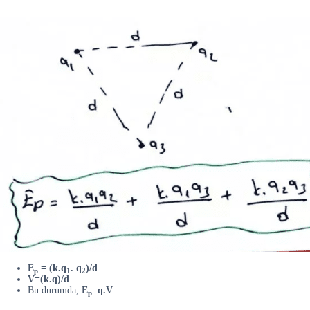
E
= (
k.q
. q
)
/d
p
1
2
V=(
k.q
)
/d
Bu durumda,
E
=q.
V
p