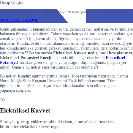
Hesap Oluştur
Ücretsiz kaydol, sınırsız video içerikler ve soru çözümleri ile sınava hazırlan!
ÜCRETSİZ KAYDOL
Konu çalışmalarını tamamladıktan sonra, zaman zaman notlarına ve formüllere
bakmaya ihtiyaç duyabilirsin. Tekrar yaparken ya da soru çözerken notlara göz
atmak ve gerekli ipuçlarını almak, öğrenme aşamasında sana epey yardımcı
olacaktır. Kunduz ekibi olarak, alanında uzman eğitmenlerimizin de desteğiyle,
her konuda mutlaka görmen gereken ipuçlarını, formülleri, ders notlarını senin
için derliyoruz!? Bu yazımızda
Elektriksel Kuvvet nedir, nasıl hesaplanır ve
Elektriksel Potansiyel Enerji
hakkında bilmen gerekenler ile
Elektriksel
Potansiyel
soruları çözerken işine yarayacağını düşündüğümüz ipuçları yer
alıyor. Umarız bu notlar sana yardımcı olur. İyi okumalar!
Bu notlar, Kunduz eğitmenlerimiz Semra Hoca tarafından hazırlandı. Semra
Hoca, Muğla Sıtkı Koçman Üniversitesi Fizik bölümü mezunu. Tüm
öğrencilerin bu süreci en başarılı şekilde atlamaları için elinden geleni
yapmaya çalışıyor.
???
Elektriksel Kuvvet
Sırasıyla q
ve q
yüklerine sahip iki cisim, d mesafede duruyorken,
1
2
birbirlerine elektriksel kuvvet uygular.