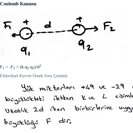
Coulomb Kanunu
2
F
= -F
= (k.q
.q
)/d
1
2
1
2
Elektriksel Kuvvet Örnek Soru Çözümü