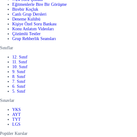
Eğitmenlerle Bire Bir Görüşme
Birebir Koçluk
Canlı Grup Dersleri
Deneme Kulübü
Kişiye Özel Soru Bankası
Konu Anlatım Videoları
Çözümlü Testler
Grup Rehberlik Seansları
Sınıflar
12. Sınıf
11. Sınıf
10. Sınıf
9. Sınıf
8. Sınıf
7. Sınıf
6. Sınıf
5. Sınıf
Sınavlar
YKS
AYT
TYT
LGS
Popüler Kurslar