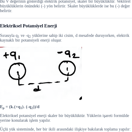
Bu V değerinin gösterdiği elektrik potansiyel, skaler bir büyüklüktür. Vektörel
büyüklüklerin önündeki (-) yön belirtir. Skaler büyüklüklerde ise bu (-) değer
belirtir.
Elektriksel Potansiyel Enerji
Sırasıyla q
ve -q
yüklerine sahip iki cisim, d mesafede duruyorken, elektrik
1
2
kaynaklı bir potansiyeli enerji oluşur.
E
= (k.(+q
). (-q
))/d
p
1
2
Elektriksel potansiyel enerji skaler bir büyüklüktür. Yüklerin işareti formülde
yerine konularak işlem yapılır.
Üçlü yük sisteminde, her bir ikili arasındaki ilişkiye bakılarak toplama yapılır: