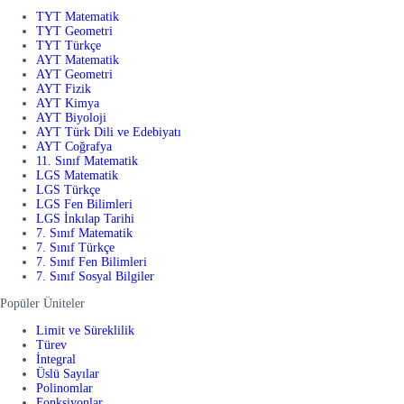
TYT Matematik
TYT Geometri
TYT Türkçe
AYT Matematik
AYT Geometri
AYT Fizik
AYT Kimya
AYT Biyoloji
AYT Türk Dili ve Edebiyatı
AYT Coğrafya
11. Sınıf Matematik
LGS Matematik
LGS Türkçe
LGS Fen Bilimleri
LGS İnkılap Tarihi
7. Sınıf Matematik
7. Sınıf Türkçe
7. Sınıf Fen Bilimleri
7. Sınıf Sosyal Bilgiler
Popüler Üniteler
Limit ve Süreklilik
Türev
İntegral
Üslü Sayılar
Polinomlar
Fonksiyonlar