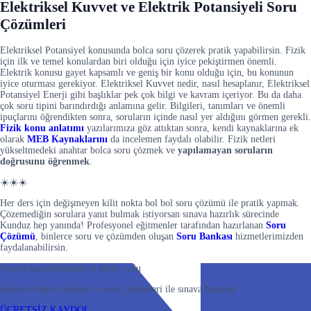
Elektriksel Kuvvet ve Elektrik Potansiyeli Soru
Çözümleri
Elektriksel Potansiyel konusunda bolca soru çözerek pratik yapabilirsin. Fizik
için ilk ve temel konulardan biri olduğu için iyice pekiştirmen önemli.
Elektrik konusu gayet kapsamlı ve geniş bir konu olduğu için, bu konunun
iyice oturması gerekiyor. Elektriksel Kuvvet nedir, nasıl hesaplanır, Elektriksel
Potansiyel Enerji gibi başlıklar pek çok bilgi ve kavram içeriyor. Bu da daha
çok soru tipini barındırdığı anlamına gelir. Bilgileri, tanımları ve önemli
ipuçlarını öğrendikten sonra, soruların içinde nasıl yer aldığını görmen gerekli.
Fizik konu anlatımı
yazılarımıza göz attıktan sonra, kendi kaynaklarına ek
olarak
MEB Kaynaklarını
da incelemen faydalı olabilir. Fizik netleri
yükseltmedeki anahtar bolca soru çözmek ve
yapılamayan soruların
doğrusunu öğrenmek
.
☀️☀️☀️
Her ders için değişmeyen kilit nokta bol bol soru çözümü ile pratik yapmak.
Çözemediğin sorulara yanıt bulmak istiyorsan sınava hazırlık sürecinde
Kunduz hep yanında! Profesyonel eğitmenler tarafından hazırlanan
Soru
Çözümü
, binlerce soru ve çözümden oluşan
Soru Bankası
hizmetlerimizden
faydalanabilirsin.
Sınava hazırlanmanın en kolay yolu
Sınırsız video içerikler ve soru çözümleri ile sınava hazırlan
ÜCRETSİZ KAYDOL