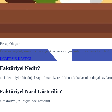
Hesap Oluştur
Ücretsiz kaydol, sınırsız video içerikler ve soru çözümleri ile sınava hazırlan!
ÜCRETSİZ KAYDOL
Faktöriyel Nedir?
n, 1’den büyük bir doğal sayı olmak üzere; 1’den n’e kadar olan doğal sayıları
Faktöriyel Nasıl Gösterilir?
n faktöriyel,
n!
biçiminde gösterilir.