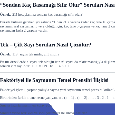
“Sondan Kaç Basamağı Sıfır Olur” Soruları Nası
Örnek:
21! hesaplanırsa sondan kaç basamağı sıfır olur?
Burada bulman gereken şey aslında “1’den 21’e varana kadar kaç tane 10 çarpan
sayısının asal çarpanları 5 ve 2 olduğu için, kaç tane 5 çarpanı ve kaç tane 2 ç
sayısından fazla 2 çarpanı vardır.
Tek – Çift Sayı Soruları Nasıl Çözülür?
Örnek:
119! sayısı tek midir, çift midir?
Bu tür örneklerde n sayısı tek olduğu için n! sayısı da tektir mantığıyla düşün
sonucu çift sayı olur. 119! = 119.118…..4.3.2.1
Faktöriyel ile Saymanın Temel Prensibi İlişkisi
Faktöriyel işlemi, çarpma yoluyla sayma yani saymanın temel prensibi kullanıla
Birbirinden farklı n tane nesne yan yana n . (n – 1) . (n – 2) . … . 3 . 2 . 1 = n!
Sınava hazırlanmanın en kolay yolu
Sınırsız video içerikler ve soru çözümleri ile sınava hazırlan