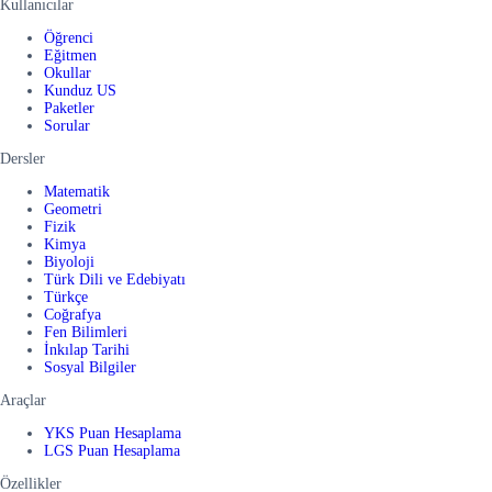
Kullanıcılar
Öğrenci
Eğitmen
Okullar
Kunduz US
Paketler
Sorular
Dersler
Matematik
Geometri
Fizik
Kimya
Biyoloji
Türk Dili ve Edebiyatı
Türkçe
Coğrafya
Fen Bilimleri
İnkılap Tarihi
Sosyal Bilgiler
Araçlar
YKS Puan Hesaplama
LGS Puan Hesaplama
Özellikler