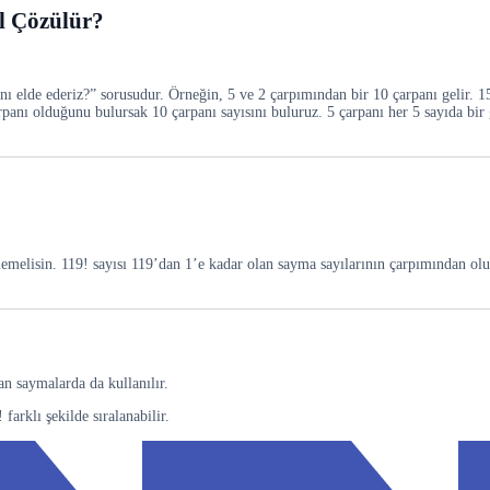
l Çözülür?
ı elde ederiz?” sorusudur. Örneğin, 5 ve 2 çarpımından bir 10 çarpanı gelir. 1
arpanı olduğunu bulursak 10 çarpanı sayısını buluruz. 5 çarpanı her 5 sayıda bir
memelisin. 119! sayısı 119’dan 1’e kadar olan sayma sayılarının çarpımından olu
n saymalarda da kullanılır.
 farklı şekilde sıralanabilir.