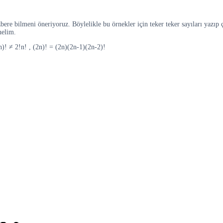
 ezbere bilmeni öneriyoruz. Böylelikle bu örnekler için teker teker sayıları y
nelim.
)! ≠ 2!n! , (2n)! = (2n)(2n-1)(2n-2)!