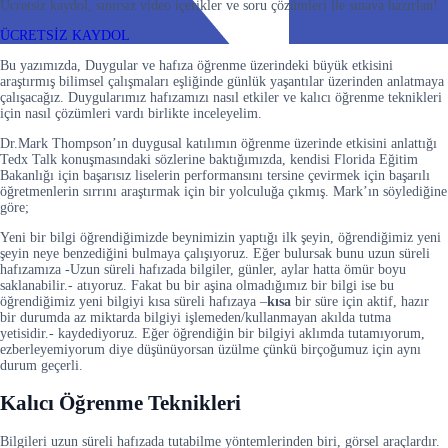
Ücretsiz kaydol, sınırsız video içerikler ve soru çözümleri ile sınava hazırlan!
ÜCRETSİZ KAYDOL
Bu yazımızda, Duygular ve hafıza öğrenme üzerindeki büyük etkisini
araştırmış bilimsel çalışmaları eşliğinde günlük yaşantılar üzerinden anlatmaya
çalışacağız. Duygularımız hafızamızı nasıl etkiler ve kalıcı öğrenme teknikleri
için nasıl çözümleri vardı birlikte inceleyelim.
Dr.Mark Thompson’ın duygusal katılımın öğrenme üzerinde etkisini anlattığı
Tedx Talk konuşmasındaki sözlerine baktığımızda, kendisi Florida Eğitim
Bakanlığı için başarısız liselerin performansını tersine çevirmek için başarılı
öğretmenlerin sırrını araştırmak için bir yolculuğa çıkmış. Mark’ın söylediğine
göre;
Yeni bir bilgi öğrendiğimizde beynimizin yaptığı ilk şeyin, öğrendiğimiz yeni
şeyin neye benzediğini bulmaya çalışıyoruz. Eğer bulursak bunu uzun süreli
hafızamıza -Uzun süreli hafızada bilgiler, günler, aylar hatta ömür boyu
saklanabilir.- atıyoruz. Fakat bu bir aşina olmadığımız bir bilgi ise bu
öğrendiğimiz yeni bilgiyi kısa süreli hafızaya –
kısa
bir süre için aktif, hazır
bir durumda az miktarda bilgiyi işlemeden/kullanmayan akılda tutma
yetisidir.- kaydediyoruz. Eğer öğrendiğin bir bilgiyi aklımda tutamıyorum,
ezberleyemiyorum diye düşünüyorsan üzülme çünkü birçoğumuz için aynı
durum geçerli.
Kalıcı Öğrenme Teknikleri
Bilgileri uzun süreli hafızada tutabilme yöntemlerinden biri, görsel araçlardır.