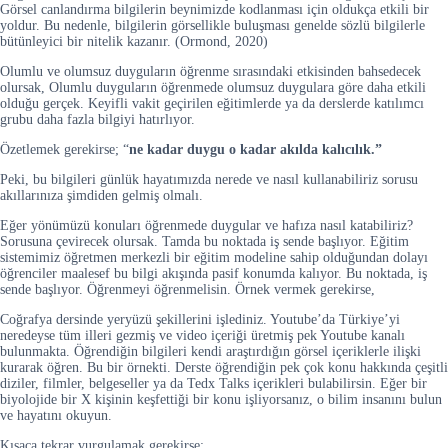
Görsel canlandırma bilgilerin beynimizde kodlanması için oldukça etkili bir
yoldur. Bu nedenle, bilgilerin görsellikle buluşması genelde sözlü bilgilerle
bütünleyici bir nitelik kazanır. (Ormond, 2020)
Olumlu ve olumsuz duyguların öğrenme sırasındaki etkisinden bahsedecek
olursak, Olumlu duyguların öğrenmede olumsuz duygulara göre daha etkili
olduğu gerçek. Keyifli vakit geçirilen eğitimlerde ya da derslerde katılımcı
grubu daha fazla bilgiyi hatırlıyor.
Özetlemek gerekirse; “
ne kadar duygu o kadar akılda kalıcılık.”
Peki, bu bilgileri günlük hayatımızda nerede ve nasıl kullanabiliriz sorusu
akıllarınıza şimdiden gelmiş olmalı.
Eğer yönümüzü konuları öğrenmede duygular ve hafıza nasıl katabiliriz?
Sorusuna çevirecek olursak. Tamda bu noktada iş sende başlıyor. Eğitim
sistemimiz öğretmen merkezli bir eğitim modeline sahip olduğundan dolayı
öğrenciler maalesef bu bilgi akışında pasif konumda kalıyor. Bu noktada, iş
sende başlıyor. Öğrenmeyi öğrenmelisin. Örnek vermek gerekirse,
Coğrafya dersinde yeryüzü şekillerini işlediniz. Youtube’da Türkiye’yi
neredeyse tüm illeri gezmiş ve video içeriği üretmiş pek Youtube kanalı
bulunmakta. Öğrendiğin bilgileri kendi araştırdığın görsel içeriklerle ilişki
kurarak öğren. Bu bir örnekti. Derste öğrendiğin pek çok konu hakkında çeşitli
diziler, filmler, belgeseller ya da Tedx Talks içerikleri bulabilirsin. Eğer bir
biyolojide bir X kişinin keşfettiği bir konu işliyorsanız, o bilim insanını bulun
ve hayatını okuyun.
Kısaca tekrar vurgulamak gerekirse;