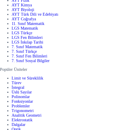
AYT Fizik
AYT Kimya
AYT Biyoloji
AYT Türk Dili ve Edebiyatı
AYT Coğrafya
11. Sınıf Matematik
LGS Matematik
LGS Türkçe
LGS Fen Bilimleri
LGS İnkılap Tarihi
7. Sınıf Matematik
7. Sınıf Türkçe
7. Sınıf Fen Bilimleri
7. Sınıf Sosyal Bilgiler
Popüler Üniteler
Limit ve Süreklilik
Türev
İntegral
Üslü Sayılar
Polinomlar
Fonksiyonlar
Problemler
Trigonometri
Analitik Geometri
Elektrostatik
Dalgalar
Optik