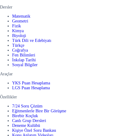
Dersler
Matematik
Geometri
Fizik
Kimya
Biyoloji
Türk Dili ve Edebiyatı
Türkçe
Coğrafya
Fen Bilimleri
İnkılap Tarihi
Sosyal Bilgiler
Araçlar
YKS Puan Hesaplama
LGS Puan Hesaplama
Özellikler
7/24 Soru Çözüm
Eğitmenlerle Bire Bir Görüşme
Birebir Koçluk
Canlı Grup Dersleri
Deneme Kulübü
Kişiye Özel Soru Bankası
Konu Anlatım Videoları