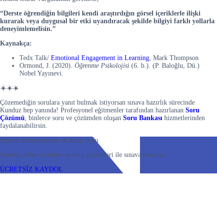
“Derste
öğrendiğin bilgileri kendi araştırdığın görsel içeriklerle ilişki
kurarak veya duygusal bir etki uyandıracak şekilde bilgiyi farklı yollarla
deneyimlemelisin.”
Kaynakça:
Tedx Talk/
Emotional Engagement in Learning
, Mark Thompson
Ormond, J. (2020).
Öğrenme Psikolojisi
(6. b.). (P. Baloğlu, Dü.)
Nobel Yayınevi.
☀️☀️☀️
Çözemediğin sorulara yanıt bulmak istiyorsan sınava hazırlık sürecinde
Kunduz hep yanında! Profesyonel eğitmenler tarafından hazırlanan
Soru
Çözümü
, binlerce soru ve çözümden oluşan
Soru Bankası
hizmetlerinden
faydalanabilirsin.
Sınava hazırlanmanın en kolay yolu
Sınırsız video içerikler ve soru çözümleri ile sınava hazırlan
ÜCRETSİZ KAYDOL