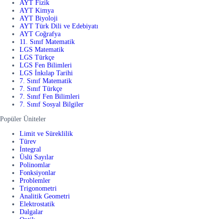
AYT Fizik
AYT Kimya
AYT Biyoloji
AYT Türk Dili ve Edebiyatı
AYT Coğrafya
11. Sınıf Matematik
LGS Matematik
LGS Türkçe
LGS Fen Bilimleri
LGS İnkılap Tarihi
7. Sınıf Matematik
7. Sınıf Türkçe
7. Sınıf Fen Bilimleri
7. Sınıf Sosyal Bilgiler
Popüler Üniteler
Limit ve Süreklilik
Türev
İntegral
Üslü Sayılar
Polinomlar
Fonksiyonlar
Problemler
Trigonometri
Analitik Geometri
Elektrostatik
Dalgalar