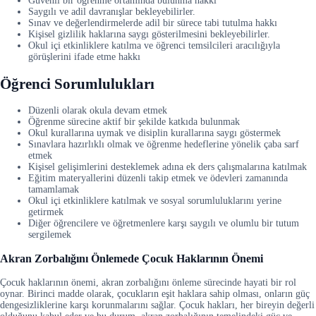
Güvenli bir öğrenme ortamında bulunma hakkı
Saygılı ve adil davranışlar bekleyebilirler.
Sınav ve değerlendirmelerde adil bir sürece tabi tutulma hakkı
Kişisel gizlilik haklarına saygı gösterilmesini bekleyebilirler.
Okul içi etkinliklere katılma ve öğrenci temsilcileri aracılığıyla
görüşlerini ifade etme hakkı
Öğrenci Sorumlulukları
Düzenli olarak okula devam etmek
Öğrenme sürecine aktif bir şekilde katkıda bulunmak
Okul kurallarına uymak ve disiplin kurallarına saygı göstermek
Sınavlara hazırlıklı olmak ve öğrenme hedeflerine yönelik çaba sarf
etmek
Kişisel gelişimlerini desteklemek adına ek ders çalışmalarına katılmak
Eğitim materyallerini düzenli takip etmek ve ödevleri zamanında
tamamlamak
Okul içi etkinliklere katılmak ve sosyal sorumluluklarını yerine
getirmek
Diğer öğrencilere ve öğretmenlere karşı saygılı ve olumlu bir tutum
sergilemek
Akran Zorbalığını Önlemede Çocuk Haklarının Önemi
Çocuk haklarının önemi, akran zorbalığını önleme sürecinde hayati bir rol
oynar. Birinci madde olarak, çocukların eşit haklara sahip olması, onların güç
dengesizliklerine karşı korunmalarını sağlar. Çocuk hakları, her bireyin değerli