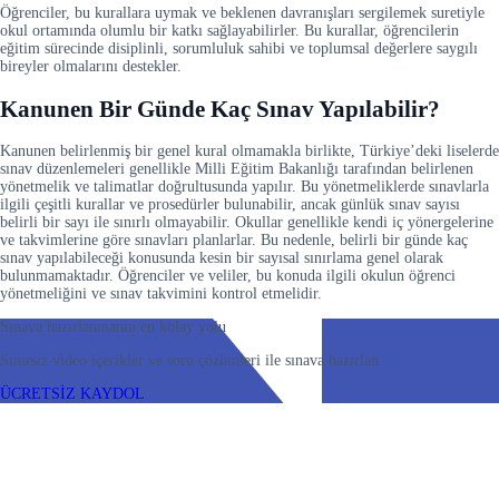
Öğrenciler, bu kurallara uymak ve beklenen davranışları sergilemek suretiyle
okul ortamında olumlu bir katkı sağlayabilirler. Bu kurallar, öğrencilerin
eğitim sürecinde disiplinli, sorumluluk sahibi ve toplumsal değerlere saygılı
bireyler olmalarını destekler.
Kanunen Bir Günde Kaç Sınav Yapılabilir?
Kanunen belirlenmiş bir genel kural olmamakla birlikte, Türkiye’deki liselerde
sınav düzenlemeleri genellikle Milli Eğitim Bakanlığı tarafından belirlenen
yönetmelik ve talimatlar doğrultusunda yapılır. Bu yönetmeliklerde sınavlarla
ilgili çeşitli kurallar ve prosedürler bulunabilir, ancak günlük sınav sayısı
belirli bir sayı ile sınırlı olmayabilir. Okullar genellikle kendi iç yönergelerine
ve takvimlerine göre sınavları planlarlar. Bu nedenle, belirli bir günde kaç
sınav yapılabileceği konusunda kesin bir sayısal sınırlama genel olarak
bulunmamaktadır. Öğrenciler ve veliler, bu konuda ilgili okulun öğrenci
yönetmeliğini ve sınav takvimini kontrol etmelidir.
Sınava hazırlanmanın en kolay yolu
Sınırsız video içerikler ve soru çözümleri ile sınava hazırlan
ÜCRETSİZ KAYDOL