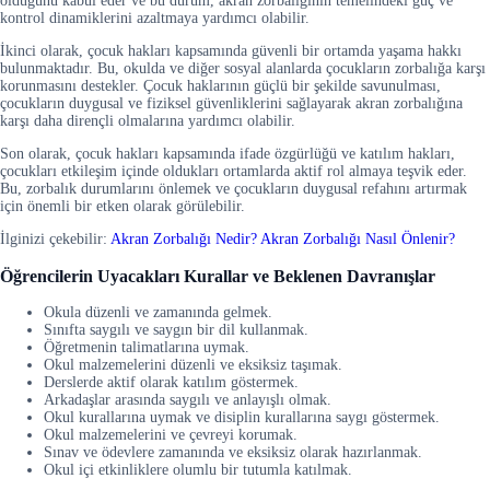
olduğunu kabul eder ve bu durum, akran zorbalığının temelindeki güç ve
kontrol dinamiklerini azaltmaya yardımcı olabilir.
İkinci olarak, çocuk hakları kapsamında güvenli bir ortamda yaşama hakkı
bulunmaktadır. Bu, okulda ve diğer sosyal alanlarda çocukların zorbalığa karşı
korunmasını destekler. Çocuk haklarının güçlü bir şekilde savunulması,
çocukların duygusal ve fiziksel güvenliklerini sağlayarak akran zorbalığına
karşı daha dirençli olmalarına yardımcı olabilir.
Son olarak, çocuk hakları kapsamında ifade özgürlüğü ve katılım hakları,
çocukları etkileşim içinde oldukları ortamlarda aktif rol almaya teşvik eder.
Bu, zorbalık durumlarını önlemek ve çocukların duygusal refahını artırmak
için önemli bir etken olarak görülebilir.
İlginizi çekebilir:
Akran Zorbalığı Nedir? Akran Zorbalığı Nasıl Önlenir?
Öğrencilerin Uyacakları Kurallar ve Beklenen Davranışlar
Okula düzenli ve zamanında gelmek.
Sınıfta saygılı ve saygın bir dil kullanmak.
Öğretmenin talimatlarına uymak.
Okul malzemelerini düzenli ve eksiksiz taşımak.
Derslerde aktif olarak katılım göstermek.
Arkadaşlar arasında saygılı ve anlayışlı olmak.
Okul kurallarına uymak ve disiplin kurallarına saygı göstermek.
Okul malzemelerini ve çevreyi korumak.
Sınav ve ödevlere zamanında ve eksiksiz olarak hazırlanmak.
Okul içi etkinliklere olumlu bir tutumla katılmak.