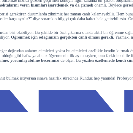
 öncelikle hızlıca gözden geçirmen konuyla ilgili kafanda bir şablon oluşmasın
ktalarını veren kısımları işaretlemek ya da çizmek
önemli. Böylece görsel 
erisi gerektiren durumlarda zihnimiz her zaman canlı kalamayabilir. Hem bunu
ler kaça ayrılır?” diye sorarak o bilgiyi çok daha kalıcı hale getirebilirsin. Ö
dan biri olabiliyor. Bu şekilde bir özet çıkarma o anda aktif bir öğrenme sağl
iliyor.
Öğrenmek için odağımızın gerçekten canlı olması gerekli.
Yazmak, not
ğer doğrudan anlatım cümleleri yoksa bu cümleleri özellikle kendin kurmak özet
yi olduğu gibi hafızaya almak öğrenmenin ilk aşamasıyken, onu farklı bir dille
ebilme, yorumlayabilme becerimizi
de ölçer. Bu yüzden
özetlemede kendi cü
 yanıt bulmak istiyorsan sınava hazırlık sürecinde Kunduz hep yanında! Profesyo