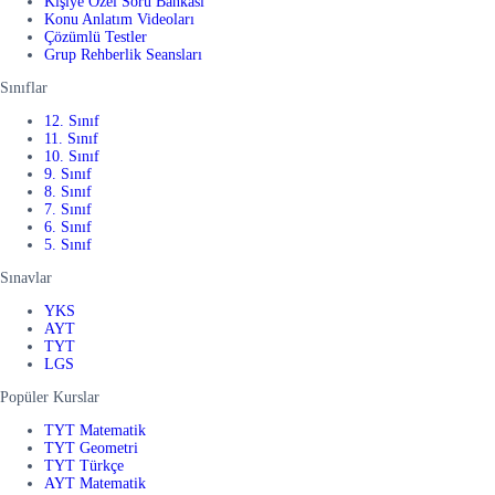
Kişiye Özel Soru Bankası
Konu Anlatım Videoları
Çözümlü Testler
Grup Rehberlik Seansları
Sınıflar
12. Sınıf
11. Sınıf
10. Sınıf
9. Sınıf
8. Sınıf
7. Sınıf
6. Sınıf
5. Sınıf
Sınavlar
YKS
AYT
TYT
LGS
Popüler Kurslar
TYT Matematik
TYT Geometri
TYT Türkçe
AYT Matematik