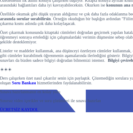
Özetlemenin ilk adımı konuyu çalışırken başlıyor. Kitapta konuya ayrılan kısmı
arasındaki bağlantıları daha iyi kavrayabileceksin. Okurken ise
konunun ana no
Özellikle okumak gibi düşük uyaran aldığımız ve çok daha fazla odaklanma bec
arasında sorular sorabilirsin
. Örneğin okuduğun bir başlığın ardından “Fiilimsi
çıkarma kısmı aslında çok daha kolaylaşacak.
Özet çıkarmak konusunda kitaptaki cümleleri doğrudan geçirmek yapılan hatalar
öğrenmeyi sonraya ertelediği için çalışmalardaki verimin düşmesine sebep olab
şekilde desteklemiyor.
Listeler ve maddeler kullanmak, ana düşünceyi özetleyen cümleler kullanmak, e
gibi cümleler kurabilmek öğrenmenin aşamalarında ilerlediğini gösterir. Bilgi
sınavları da bizden sadece bilgiyi doğrudan bilmemizi istemez.
Bilgiyi çevir
☀️☀️☀️
Ders çalışırken özet nasıl çıkarılır senin için paylaştık. Çözemediğin sorulara
oluşan
Soru Bankası
hizmetlerinden faydalanabilirsin.
Sınava hazırlanmanın en kolay yolu
Sınırsız video içerikler ve soru çözümleri ile sınava hazırlan
ÜCRETSİZ KAYDOL