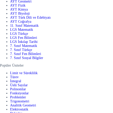
AYT Geometri
AYT Fizik
AYT Kimya
AYT Biyoloji
AYT Türk Dili ve Edebiyatı
AYT Coğrafya
11. Sınıf Matematik
LGS Matematik
LGS Türkçe
LGS Fen Bilimleri
LGS İnkılap Tarihi
7. Sınıf Matematik
7. Sınıf Türkçe
7. Sınıf Fen Bilimleri
7. Sınıf Sosyal Bilgiler
Popüler Üniteler
Limit ve Süreklilik
Türev
İntegral
Üslü Sayılar
Polinomlar
Fonksiyonlar
Problemler
Trigonometri
Analitik Geometri
Elektrostatik