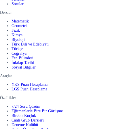
Sorular
Dersler
Matematik
Geometri
Fizik
Kimya
Biyoloji
Türk Dili ve Edebiyatı
Türkçe
Coğrafya
Fen Bilimleri
İnkılap Tarihi
Sosyal Bilgiler
Araçlar
YKS Puan Hesaplama
LGS Puan Hesaplama
Özellikler
7/24 Soru Çözüm
Eğitmenlerle Bire Bir Görüşme
Birebir Koçluk
Canlı Grup Dersleri
Deneme Kulübü