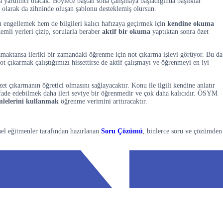
a yardımcı olacak. Böylece baştan sona çalışmaya başladığında başlıklar
olarak da zihninde oluşan şablonu desteklemiş olursun.
 engellemek hem de bilgileri kalıcı hafızaya geçirmek için
kendine okuma
nemli yerleri çizip, sorularla beraber
aktif bir okuma
yaptıktan sonra özet
amaktansa ileriki bir zamandaki öğrenme için not çıkarma işlevi görüyor. Bu da
 çıkarmak çalıştığımızı hissettirse de aktif çalışmayı ve öğrenmeyi en iyi
 çıkarmanın öğretici olmasını sağlayacaktır. Konu ile ilgili kendine anlatır
 ifade edebilmek daha ileri seviye bir öğrenmedir ve çok daha kalıcıdır. ÖSYM
mlelerini kullanmak
öğrenme verimini arttıracaktır.
nel eğitmenler tarafından hazırlanan
Soru Çözümü
, binlerce soru ve çözümden