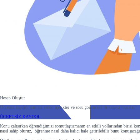
Hesap Oluştur
Ücretsiz kaydol, sınırsız video içerikler ve soru çözümleri ile sınava hazırlan!
ÜCRETSİZ KAYDOL
Konu çalışırken öğrendiğimizi somutlaştırmanın en etkili yollarından birisi kon
nasıl sahip oluruz, öğrenme nasıl daha kalıcı hale getirilebilir bunu konuşacağı