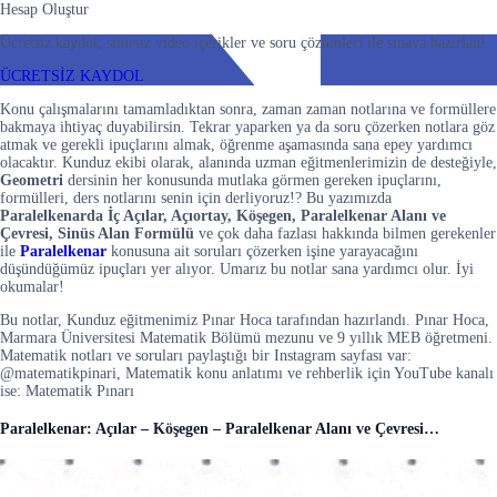
Hesap Oluştur
Ücretsiz kaydol, sınırsız video içerikler ve soru çözümleri ile sınava hazırlan!
ÜCRETSİZ KAYDOL
Konu çalışmalarını tamamladıktan sonra, zaman zaman notlarına ve formüllere
bakmaya ihtiyaç duyabilirsin. Tekrar yaparken ya da soru çözerken notlara göz
atmak ve gerekli ipuçlarını almak, öğrenme aşamasında sana epey yardımcı
olacaktır. Kunduz ekibi olarak, alanında uzman eğitmenlerimizin de desteğiyle,
Geometri
dersinin her konusunda mutlaka görmen gereken ipuçlarını,
formülleri, ders notlarını senin için derliyoruz!? Bu yazımızda
Paralelkenarda İç Açılar, Açıortay, Köşegen, Paralelkenar Alanı ve
Çevresi, Sinüs Alan Formülü
ve çok daha fazlası hakkında bilmen gerekenler
ile
Paralelkenar
konusuna ait soruları çözerken işine yarayacağını
düşündüğümüz ipuçları yer alıyor. Umarız bu notlar sana yardımcı olur. İyi
okumalar!
Bu notlar, Kunduz eğitmenimiz Pınar Hoca tarafından hazırlandı. Pınar Hoca,
Marmara Üniversitesi Matematik Bölümü mezunu ve 9 yıllık MEB öğretmeni.
Matematik notları ve soruları paylaştığı bir Instagram sayfası var:
@matematikpinari, Matematik konu anlatımı ve rehberlik için YouTube kanalı
ise: Matematik Pınarı
Paralelkenar: Açılar – Köşegen – Paralelkenar Alanı ve Çevresi…