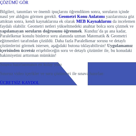
ÇÖZÜMÜ GÖR
Bilgileri, tanımları ve önemli ipuçlarını öğrendikten sonra, soruların içinde
nasıl yer aldığını görmen gerekli.
Geometri Konu Anlatımı
yazılarımıza göz
attıktan sonra, kendi kaynaklarına ek olarak
MEB Kaynaklarını
da incelemen
faydalı olabilir. Geometri netleri yükseltmedeki anahtar bolca soru çözmek ve
yapılamayan soruların doğrusunu öğrenmek
. Kunduz’da şu ana kadar,
Paralelkenar konulu binlerce soru alanında uzman Matematik & Geometri
eğitmenleri tarafından çözüldü. Daha fazla Paralelkenar sorusu ve detaylı
çözümlerini görmek istersen, aşağıdaki butona tıklayabilirsin!
Uygulamamız
içerisinden
ücretsiz
erişebileceğin soru ve detaylı çözümler ile, bu konudaki
hakimiyetini arttırman mümkün!
Sınava hazırlanmanın en kolay yolu
Sınırsız video içerikler ve soru çözümleri ile sınava hazırlan
ÜCRETSİZ KAYDOL