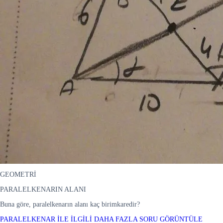
GEOMETRİ
PARALELKENARIN ALANI
Buna göre, paralelkenarın alanı kaç birimkaredir?
PARALELKENAR İLE İLGİLİ DAHA FAZLA SORU GÖRÜNTÜLE