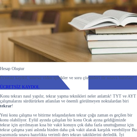
Hesap Oluştur
Ücretsiz kaydol, sınırsız video içerikler ve soru çözümleri ile sınava hazırlan!
ÜCRETSİZ KAYDOL
Konu tekrarı nasıl yapılır, tekrar yapma teknikleri neler anlattık! TYT ve AYT
çalışmalarını sürdürürken atlanılan ve önemli görülmeyen noktalardan biri
tekrar
!
Yeni konu çalışma ve bitirme telaşındayken tekrar çoğu zaman es geçilen bir
konu olabiliyor. Eylül ayında çalışılan bir konu Ocak ayına geldiğimizde
tekrar için ayrılmayan kısa bir vakit konuyu çok daha fazla unuttuğumuz için
tekrar çalışma yani aslında bizden daha çok vakit alarak karşılık verebiliyor Bu
yazımızda sınava hazırlıkta verimli ders tekrarı taktiklerini derledik. İyi