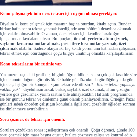
Konu çalışma şeklinin ders tekrarı için uygun olması gerekiyor.
Diyelim ki konu çalışmak için masanın başına oturdun, kitabı açtın. Bundan
birkaç hafta sonra tekrar yapmak istediğinde aynı bölümü detaylıca okumak
için vaktin olmayabilir. O zaman, ders tekrarı için kendine bıraktığın
ipuçlarından faydalanmalısın. Bu ipuçları,
önemli yerlerin altını çizmek,
sayfanın kenarına notlar almak, post-itlere kısa notlar yazmak, özet
çıkarmak
olabilir. Sadece okuyarak, hiç kendi yorumunu katmadan çalışırsan,
tekrar etmek için oturduğunda çoğu bilgiyi unutmuş olmakla karşılaşabilirsin.
Konu tekrarlarını bir rutinle yap
Yazımızın başındaki grafikte, bilginin öğrenildikten sonra çok çok kısa bir süre
içinde unutulduğunu görmüştük. O halde gündüz okulda gördüğün ya da gün
içinde çalıştığın bir konuyu akşam tekrar edebilirsin.?
“Benim tekrar yapmaya
vaktim yok!”
diyebilirsin ancak birkaç sayfalık özet okumak, altını çizdiğin
yerlere göz gezdirmek yarım saatini bile almayacaktır. Haftalık programında
ise bir gününü tekrar ve dinlenme günü olarak planlayabilirsin. Örneğin Pazar
günleri sabah önceden çalıştığın konularla ilgili soru çözebilir öğleden sonranı
ise dinlenmeye ayırabilirsin
Soru çözmek de tekrar için önemli.
Soruları çözdükten sonra içselleştirmen çok önemli. Çoğu öğrenci, günde 100
soru çözmek için masa başına oturur, hızlıca çözmeye çalışır ve kontrol edip