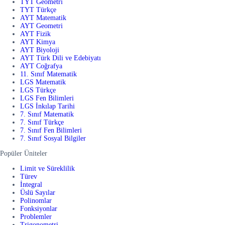
TYT Geometri
TYT Türkçe
AYT Matematik
AYT Geometri
AYT Fizik
AYT Kimya
AYT Biyoloji
AYT Türk Dili ve Edebiyatı
AYT Coğrafya
11. Sınıf Matematik
LGS Matematik
LGS Türkçe
LGS Fen Bilimleri
LGS İnkılap Tarihi
7. Sınıf Matematik
7. Sınıf Türkçe
7. Sınıf Fen Bilimleri
7. Sınıf Sosyal Bilgiler
Popüler Üniteler
Limit ve Süreklilik
Türev
İntegral
Üslü Sayılar
Polinomlar
Fonksiyonlar
Problemler
Trigonometri