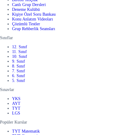
Canlı Grup Dersleri
Deneme Kulübü
Kişiye Özel Soru Bankası
Konu Anlatım Videoları
Çözümlü Testler
Grup Rehberlik Seansları
Sınıflar
12. Sınıf
11. Sınıf
10. Sınıf
9. Sınıf
8. Sınıf
7. Sınıf
6. Sınıf
5. Sınıf
Sınavlar
YKS
AYT
TYT
LGS
Popüler Kurslar
TYT Matematik