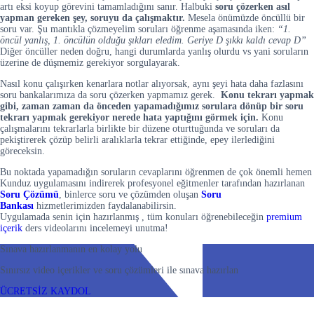
artı eksi koyup görevini tamamladığını sanır. Halbuki
soru çözerken asıl
yapman gereken şey, soruyu da çalışmaktır.
Mesela önümüzde öncüllü bir
soru var. Şu mantıkla çözmeyelim soruları öğrenme aşamasında iken:
“1.
öncül yanlış, 1. öncülün olduğu şıkları eledim. Geriye D şıkkı kaldı cevap D”
Diğer öncüller neden doğru, hangi durumlarda yanlış olurdu vs yani soruların
üzerine de düşmemiz gerekiyor sorgulayarak.
Nasıl konu çalışırken kenarlara notlar alıyorsak, aynı şeyi hata daha fazlasını
soru bankalarımıza da soru çözerken yapmamız gerek.
Konu tekrarı yapmak
gibi, zaman zaman da önceden yapamadığımız sorulara dönüp bir soru
tekrarı yapmak gerekiyor nerede hata yaptığını görmek için.
Konu
çalışmalarını tekrarlarla birlikte bir düzene oturttuğunda ve soruları da
pekiştirerek çözüp belirli aralıklarla tekrar ettiğinde, epey ilerlediğini
göreceksin.
Bu noktada yapamadığın soruların cevaplarını öğrenmen de çok önemli hemen
Kunduz uygulamasını indirerek profesyonel eğitmenler tarafından hazırlanan
Soru Çözümü
, binlerce soru ve çözümden oluşan
Soru
Bankası
hizmetlerimizden faydalanabilirsin.
Uygulamada senin için hazırlanmış , tüm konuları öğrenebileceğin
premium
içerik
ders videolarını incelemeyi unutma!
Sınava hazırlanmanın en kolay yolu
Sınırsız video içerikler ve soru çözümleri ile sınava hazırlan
ÜCRETSİZ KAYDOL