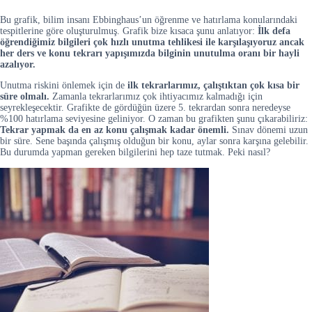
Bu grafik, bilim insanı Ebbinghaus’un öğrenme ve hatırlama konularındaki
tespitlerine göre oluşturulmuş. Grafik bize kısaca şunu anlatıyor:
İlk defa
öğrendiğimiz bilgileri çok hızlı unutma tehlikesi ile karşılaşıyoruz ancak
her ders ve konu tekrarı yapışımızda bilginin unutulma oranı bir hayli
azalıyor.
Unutma riskini önlemek için de
ilk tekrarlarımız, çalıştıktan çok kısa bir
süre olmalı.
Zamanla tekrarlarımız çok ihtiyacımız kalmadığı için
seyrekleşecektir. Grafikte de gördüğün üzere 5. tekrardan sonra neredeyse
%100 hatırlama seviyesine geliniyor. O zaman bu grafikten şunu çıkarabiliriz:
Tekrar yapmak da en az konu çalışmak kadar önemli.
Sınav dönemi uzun
bir süre. Sene başında çalışmış olduğun bir konu, aylar sonra karşına gelebilir.
Bu durumda yapman gereken bilgilerini hep taze tutmak. Peki nasıl?