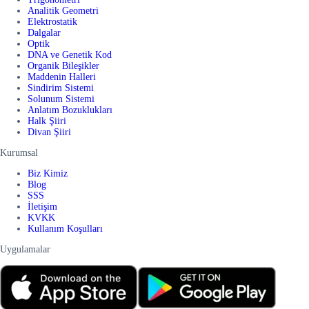
Analitik Geometri
Elektrostatik
Dalgalar
Optik
DNA ve Genetik Kod
Organik Bileşikler
Maddenin Halleri
Sindirim Sistemi
Solunum Sistemi
Anlatım Bozuklukları
Halk Şiiri
Divan Şiiri
Kurumsal
Biz Kimiz
Blog
SSS
İletişim
KVKK
Kullanım Koşulları
Uygulamalar