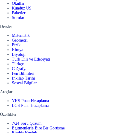
Okullar
Kunduz US
Paketler
Sorular
Dersler
Matematik
Geometri
Fizik
Kimya
Biyoloji
Türk Dili ve Edebiyatı
Türkçe
Coğrafya
Fen Bilimleri
İnkılap Tarihi
Sosyal Bilgiler
Araçlar
YKS Puan Hesaplama
LGS Puan Hesaplama
Özellikler
7/24 Soru Çözüm
Eğitmenlerle Bire Bir Görüşme
Birebir Koçluk