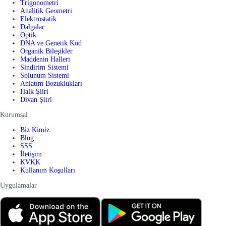
Trigonometri
Analitik Geometri
Elektrostatik
Dalgalar
Optik
DNA ve Genetik Kod
Organik Bileşikler
Maddenin Halleri
Sindirim Sistemi
Solunum Sistemi
Anlatım Bozuklukları
Halk Şiiri
Divan Şiiri
Kurumsal
Biz Kimiz
Blog
SSS
İletişim
KVKK
Kullanım Koşulları
Uygulamalar