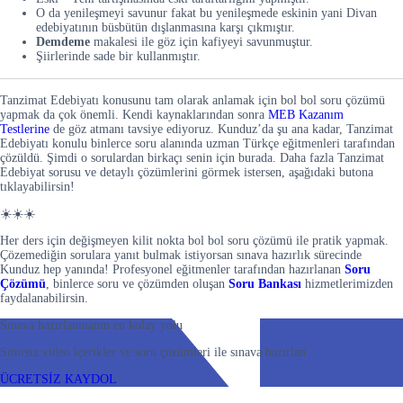
O da yenileşmeyi savunur fakat bu yenileşmede eskinin yani Divan
edebiyatının büsbütün dışlanmasına karşı çıkmıştır.
Demdeme
makalesi ile göz için kafiyeyi savunmuştur.
Şiirlerinde sade bir kullanmıştır.
Tanzimat Edebiyatı konusunu tam olarak anlamak için bol bol soru çözümü
yapmak da çok önemli. Kendi kaynaklarından sonra
MEB Kazanım
Testlerine
de göz atmanı tavsiye ediyoruz. Kunduz’da şu ana kadar, Tanzimat
Edebiyatı konulu binlerce soru alanında uzman Türkçe eğitmenleri tarafından
çözüldü. Şimdi o sorulardan birkaçı senin için burada. Daha fazla Tanzimat
Edebiyat sorusu ve detaylı çözümlerini görmek istersen, aşağıdaki butona
tıklayabilirsin!
☀️☀️☀️
Her ders için değişmeyen kilit nokta bol bol soru çözümü ile pratik yapmak.
Çözemediğin sorulara yanıt bulmak istiyorsan sınava hazırlık sürecinde
Kunduz hep yanında! Profesyonel eğitmenler tarafından hazırlanan
Soru
Çözümü
, binlerce soru ve çözümden oluşan
Soru Bankası
hizmetlerimizden
faydalanabilirsin.
Sınava hazırlanmanın en kolay yolu
Sınırsız video içerikler ve soru çözümleri ile sınava hazırlan
ÜCRETSİZ KAYDOL