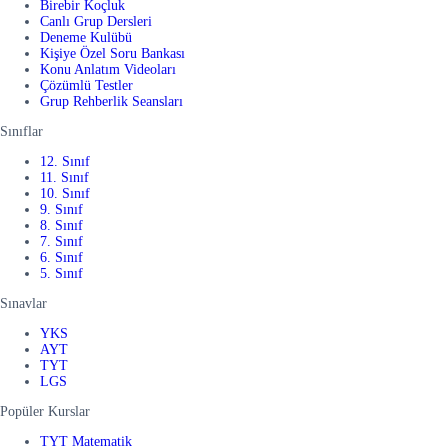
Birebir Koçluk
Canlı Grup Dersleri
Deneme Kulübü
Kişiye Özel Soru Bankası
Konu Anlatım Videoları
Çözümlü Testler
Grup Rehberlik Seansları
Sınıflar
12. Sınıf
11. Sınıf
10. Sınıf
9. Sınıf
8. Sınıf
7. Sınıf
6. Sınıf
5. Sınıf
Sınavlar
YKS
AYT
TYT
LGS
Popüler Kurslar
TYT Matematik