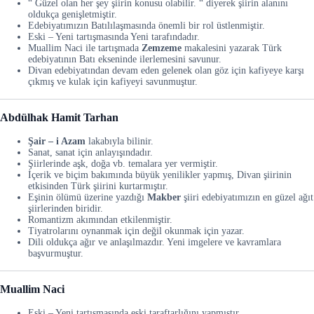
“ Güzel olan her şey şiirin konusu olabilir. “ diyerek şiirin alanını
oldukça genişletmiştir.
Edebiyatımızın Batılılaşmasında önemli bir rol üstlenmiştir.
Eski – Yeni tartışmasında Yeni tarafındadır.
Muallim Naci ile tartışmada
Zemzeme
makalesini yazarak Türk
edebiyatının Batı ekseninde ilerlemesini savunur.
Divan edebiyatından devam eden gelenek olan göz için kafiyeye karşı
çıkmış ve kulak için kafiyeyi savunmuştur.
Abdülhak Hamit Tarhan
Şair – i Azam
lakabıyla bilinir.
Sanat, sanat için anlayışındadır.
Şiirlerinde aşk, doğa vb. temalara yer vermiştir.
İçerik ve biçim bakımında büyük yenilikler yapmış, Divan şiirinin
etkisinden Türk şiirini kurtarmıştır.
Eşinin ölümü üzerine yazdığı
Makber
şiiri edebiyatımızın en güzel ağıt
şiirlerinden biridir.
Romantizm akımından etkilenmiştir.
Tiyatrolarını oynanmak için değil okunmak için yazar.
Dili oldukça ağır ve anlaşılmazdır. Yeni imgelere ve kavramlara
başvurmuştur.
Muallim Naci
Eski – Yeni tartışmasında eski taraftarlığını yapmıştır.