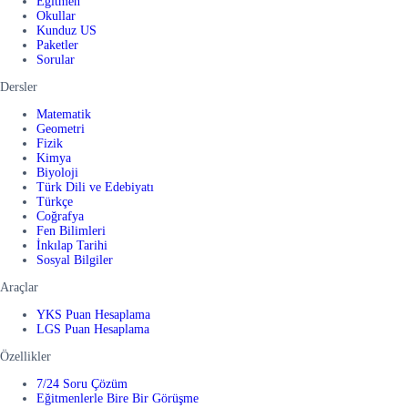
Eğitmen
Okullar
Kunduz US
Paketler
Sorular
Dersler
Matematik
Geometri
Fizik
Kimya
Biyoloji
Türk Dili ve Edebiyatı
Türkçe
Coğrafya
Fen Bilimleri
İnkılap Tarihi
Sosyal Bilgiler
Araçlar
YKS Puan Hesaplama
LGS Puan Hesaplama
Özellikler
7/24 Soru Çözüm
Eğitmenlerle Bire Bir Görüşme