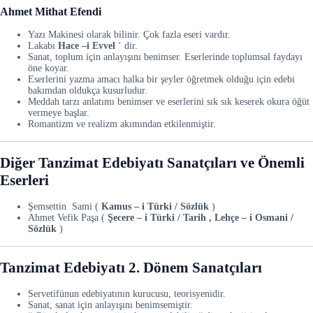
Ahmet Mithat Efendi
Yazı Makinesi olarak bilinir. Çok fazla eseri vardır.
Lakabı
Hace –i Evvel
‘ dir.
Sanat, toplum için anlayışını benimser. Eserlerinde toplumsal faydayı
öne koyar.
Eserlerini yazma amacı halka bir şeyler öğretmek olduğu için edebi
bakımdan oldukça kusurludur.
Meddah tarzı anlatımı benimser ve eserlerini sık sık keserek okura öğüt
vermeye başlar.
Romantizm ve realizm akımından etkilenmiştir.
Diğer Tanzimat Edebiyatı Sanatçıları ve Önemli
Eserleri
Şemsettin Sami (
Kamus – i Türki / Sözlük
)
Ahmet Vefik Paşa (
Şecere – i Türki / Tarih , Lehçe – i Osmani /
Sözlük
)
Tanzimat Edebiyatı 2. Dönem Sanatçıları
Servetifünun edebiyatının kurucusu, teorisyenidir.
Sanat, sanat için anlayışını benimsemiştir.