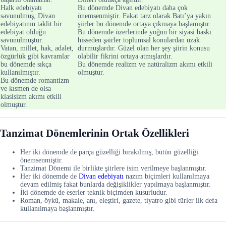
Halk edebiyatı
Bu dönemde Divan edebiyatı daha çok
savunulmuş, Divan
önemsenmiştir. Fakat tarz olarak Batı’ya yakın
edebiyatının taklit bir
şiirler bu dönemde ortaya çıkmaya başlamıştır.
edebiyat olduğu
Bu dönemde üzerlerinde yoğun bir siyasi baskı
savunulmuştur.
hisseden şairler toplumsal konulardan uzak
Vatan, millet, hak, adalet,
durmuşlardır. Güzel olan her şey şiirin konusu
özgürlük gibi kavramlar
olabilir fikrini ortaya atmışlardır.
bu dönemde sıkça
Bu dönemde realizm ve natüralizm akımı etkili
kullanılmıştır.
olmuştur.
Bu dönemde romantizm
ve kısmen de olsa
klasisizm akımı etkili
olmuştur.
Tanzimat Dönemlerinin Ortak Özellikleri
Her iki dönemde de parça güzelliği bırakılmış, bütün güzelliği
önemsenmiştir.
Tanzimat Dönemi ile birlikte şiirlere isim verilmeye başlanmıştır.
Her iki dönemde de
Divan edebiyatı
nazım biçimleri kullanılmaya
devam edilmiş fakat bunlarda değişiklikler yapılmaya başlanmıştır.
İki dönemde de eserler teknik biçimden kusurludur.
Roman, öykü, makale, anı, eleştiri, gazete, tiyatro gibi türler ilk defa
kullanılmaya başlanmıştır.