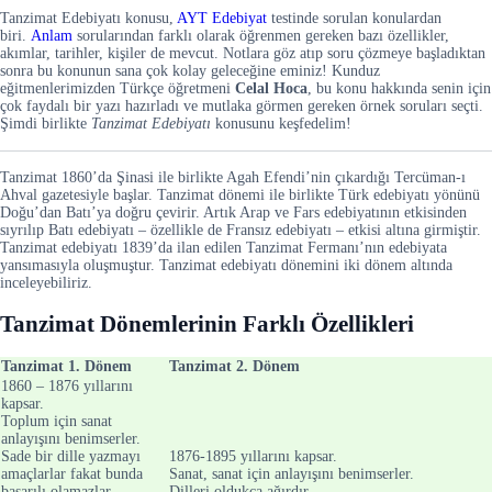
Tanzimat Edebiyatı konusu,
AYT Edebiyat
testinde sorulan konulardan
biri.
Anlam
sorularından farklı olarak öğrenmen gereken bazı özellikler,
akımlar, tarihler, kişiler de mevcut. Notlara göz atıp soru çözmeye başladıktan
sonra bu konunun sana çok kolay geleceğine eminiz! Kunduz
eğitmenlerimizden Türkçe öğretmeni
Celal Hoca
, bu konu hakkında senin için
çok faydalı bir yazı hazırladı ve mutlaka görmen gereken örnek soruları seçti.
Şimdi birlikte
Tanzimat Edebiyatı
konusunu keşfedelim!
Tanzimat 1860’da Şinasi ile birlikte Agah Efendi’nin çıkardığı Tercüman-ı
Ahval gazetesiyle başlar. Tanzimat dönemi ile birlikte Türk edebiyatı yönünü
Doğu’dan Batı’ya doğru çevirir. Artık Arap ve Fars edebiyatının etkisinden
sıyrılıp Batı edebiyatı – özellikle de Fransız edebiyatı – etkisi altına girmiştir.
Tanzimat edebiyatı 1839’da ilan edilen Tanzimat Fermanı’nın edebiyata
yansımasıyla oluşmuştur. Tanzimat edebiyatı dönemini iki dönem altında
inceleyebiliriz.
Tanzimat Dönemlerinin Farklı Özellikleri
Tanzimat 1. Dönem
Tanzimat 2. Dönem
1860 – 1876 yıllarını
kapsar.
Toplum için sanat
anlayışını benimserler.
Sade bir dille yazmayı
1876-1895 yıllarını kapsar.
amaçlarlar fakat bunda
Sanat, sanat için anlayışını benimserler.
başarılı olamazlar.
Dilleri oldukça ağırdır.