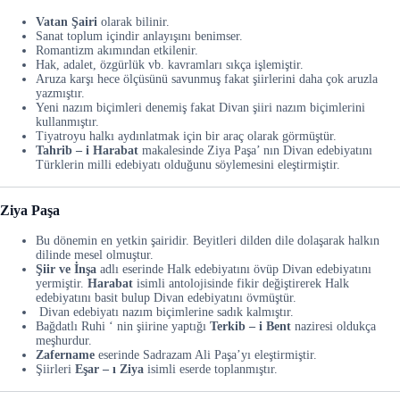
Vatan Şairi
olarak bilinir.
Sanat toplum içindir anlayışını benimser.
Romantizm akımından etkilenir.
Hak, adalet, özgürlük vb. kavramları sıkça işlemiştir.
Aruza karşı hece ölçüsünü savunmuş fakat şiirlerini daha çok aruzla
yazmıştır.
Yeni nazım biçimleri denemiş fakat Divan şiiri nazım biçimlerini
kullanmıştır.
Tiyatroyu halkı aydınlatmak için bir araç olarak görmüştür.
Tahrib – i Harabat
makalesinde Ziya Paşa’ nın Divan edebiyatını
Türklerin milli edebiyatı olduğunu söylemesini eleştirmiştir.
Ziya Paşa
Bu dönemin en yetkin şairidir. Beyitleri dilden dile dolaşarak halkın
dilinde mesel olmuştur.
Şiir ve İnşa
adlı eserinde Halk edebiyatını övüp Divan edebiyatını
yermiştir.
Harabat
isimli antolojisinde fikir değiştirerek Halk
edebiyatını basit bulup Divan edebiyatını övmüştür.
Divan edebiyatı nazım biçimlerine sadık kalmıştır.
Bağdatlı Ruhi ‘ nin şiirine yaptığı
Terkib – i Bent
naziresi oldukça
meşhurdur.
Zafername
eserinde Sadrazam Ali Paşa’yı eleştirmiştir.
Şiirleri
Eşar – ı Ziya
isimli eserde toplanmıştır.