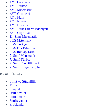
TYT Geometri
TYT Türkçe
AYT Matematik
AYT Geometri
AYT Fizik
AYT Kimya
AYT Biyoloji
AYT Türk Dili ve Edebiyatı
AYT Coğrafya
11. Sınıf Matematik
LGS Matematik
LGS Türkçe
LGS Fen Bilimleri
LGS İnkılap Tarihi
7. Sınıf Matematik
7. Sınıf Türkçe
7. Sınıf Fen Bilimleri
7. Sınıf Sosyal Bilgiler
Popüler Üniteler
Limit ve Süreklilik
Türev
İntegral
Üslü Sayılar
Polinomlar
Fonksiyonlar
Problemler