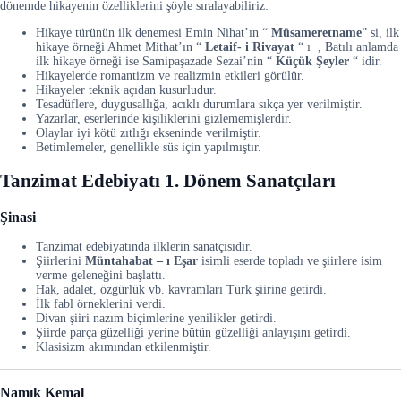
dönemde hikayenin özelliklerini şöyle sıralayabiliriz:
Hikaye türünün ilk denemesi Emin Nihat’ın “
Müsameretname
” si, ilk
hikaye örneği Ahmet Mithat’ın “
Letaif- i Rivayat
“ ı , Batılı anlamda
ilk hikaye örneği ise Samipaşazade Sezai’nin “
Küçük Şeyler
“ idir.
Hikayelerde romantizm ve realizmin etkileri görülür.
Hikayeler teknik açıdan kusurludur.
Tesadüflere, duygusallığa, acıklı durumlara sıkça yer verilmiştir.
Yazarlar, eserlerinde kişiliklerini gizlememişlerdir.
Olaylar iyi kötü zıtlığı ekseninde verilmiştir.
Betimlemeler, genellikle süs için yapılmıştır.
Tanzimat Edebiyatı 1. Dönem Sanatçıları
Şinasi
Tanzimat edebiyatında ilklerin sanatçısıdır.
Şiirlerini
Müntahabat – ı Eşar
isimli eserde topladı ve şiirlere isim
verme geleneğini başlattı.
Hak, adalet, özgürlük vb. kavramları Türk şiirine getirdi.
İlk fabl örneklerini verdi.
Divan şiiri nazım biçimlerine yenilikler getirdi.
Şiirde parça güzelliği yerine bütün güzelliği anlayışını getirdi.
Klasisizm akımından etkilenmiştir.
Namık Kemal