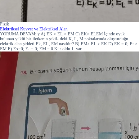
Fizik
Elektriksel Kuvvet ve Elektriksel Alan
YORUMA DEVAM: y A) EK > EL > EM C) EK> ELEM İçinde oyuk
bulunan yüklü bir iletkenin şekil- deki K, L, M noktalarında oluşturduğu
elektrik alan şiddeti Ek, EL, EM nasıldır? B) EM> EL > EK D) EK = 0; Et >
EM E) Ex=0; E₁ = 0; EM = 0 Kür oldu 1. yar