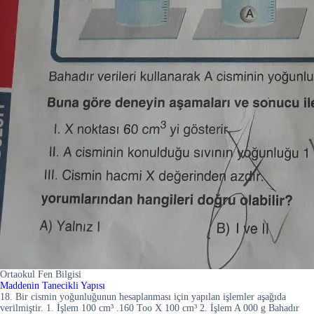
Ortaokul Fen Bilgisi
Maddenin Tanecikli Yapısı
18. Bir cismin yoğunluğunun hesaplanması için yapılan işlemler aşağıda
verilmiştir. 1. İşlem 100 cm³ .160 Too X 100 cm³ 2. İşlem A 000 g Bahadır