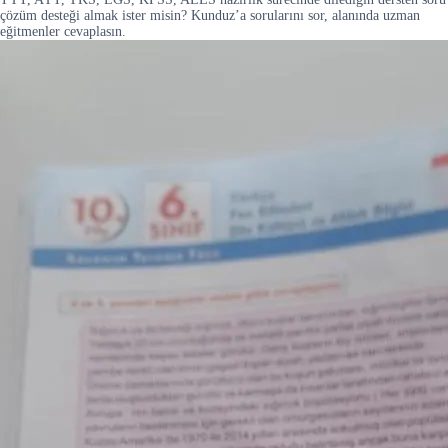
çözüm desteği almak ister misin? Kunduz’a sorularını sor, alanında uzman
eğitmenler cevaplasın.