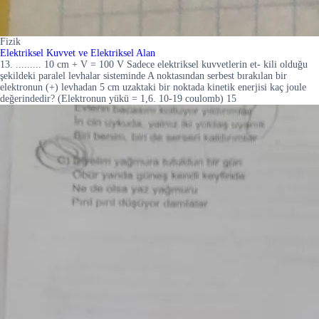
Fizik
Elektriksel Kuvvet ve Elektriksel Alan
13. ......... 10 cm + V = 100 V Sadece elektriksel kuvvetlerin et- kili olduğu
şekildeki paralel levhalar sisteminde A noktasından serbest bırakılan bir
elektronun (+) levhadan 5 cm uzaktaki bir noktada kinetik enerjisi kaç joule
değerindedir? (Elektronun yükü = 1,6. 10-19 coulomb) 15