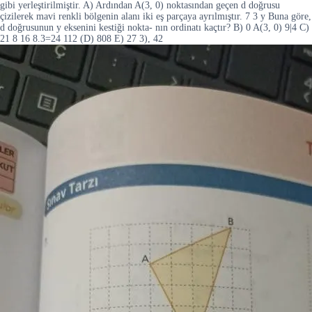
gibi yerleştirilmiştir. A) Ardından A(3, 0) noktasından geçen d doğrusu
çizilerek mavi renkli bölgenin alanı iki eş parçaya ayrılmıştır. 7 3 y Buna göre,
d doğrusunun y eksenini kestiği nokta- nın ordinatı kaçtır? B) 0 A(3, 0) 9|4 C)
21 8 16 8.3=24 112 (D) 808 E) 27 3), 42