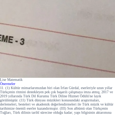
Lise Matematik
Önermeler
11. (1) Kültür mimarlarımızdan biri olan İrfan Gürdal, eserleriyle uzun yıllar
Türkçenin ritmini destekleyen pek çok başarılı çalışmaya imza atmış; 2017 ve
2019 yıllarında Türk Dil Kurumu Türk Diline Hizmet Ödülü'ne layık
görülmüştür. (11) Türk dünyası müzikleri konusundaki araştırmaları,
derlemeleri, besteleri ve akademik değerlendirmeleri ile Türk müzik ve kültür
tarihimize önemli eserler kazandırmıştır. (III) Son albümü olan Türkçenin
Tuğları, Türk dilinin tarihî sürecine olduğu kadar; yapı bilgisinin aktarımına