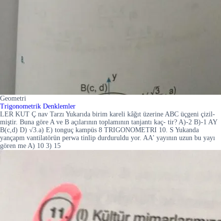
Geometri
Trigonometrik Denklemler
LER KUT Ç nav Tarzı Yukarıda birim kareli kâğıt üzerine ABC üçgeni çizil-
miştir. Buna göre A ve B açılarının toplamının tanjantı kaç- tir? A)-2 B)-1 AY
B(c,d) D) √3.a) E) tonguç kampüs 8 TRIGONOMETRI 10. S Yukanda
yançapm vantilatörün perwa tinlip durduruldu yor. AA' yayının uzun bu yayı
gören me A) 10 3) 15