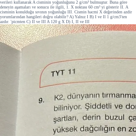
verileri kullanarak A cisminin yoğunluğunu 2 g/cm³ bulmuştur. Buna göre
deneyin aşamaları ve sonucu ile ilgili, 1. X noktası 60 cm³ yi gösterir II. A
cisminin konulduğu sıvının yoğunluğu III. Cismin hacmi X değerinden azdir
yorumlarından hangileri doğru olabilir? A) Yalnız I B) I ve Il 1 g/cm3'ten
azdır. 'picmten C) II ve III A 120 g X D) I, II ve III