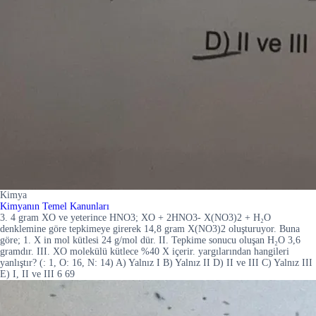
Kimya
Kimyanın Temel Kanunları
3. 4 gram XO ve yeterince HNO3; XO + 2HNO3- X(NO3)2 + H₂O
denklemine göre tepkimeye girerek 14,8 gram X(NO3)2 oluşturuyor. Buna
göre; 1. X in mol kütlesi 24 g/mol dür. II. Tepkime sonucu oluşan H₂O 3,6
gramdır. III. XO molekülü kütlece %40 X içerir. yargılarından hangileri
yanlıştır? (: 1, O: 16, N: 14) A) Yalnız I B) Yalnız II D) II ve III C) Yalnız III
E) I, II ve III 6 69