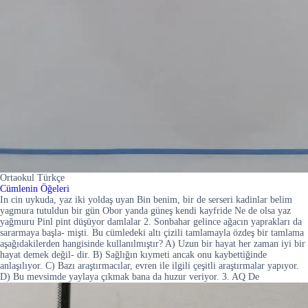
Ortaokul Türkçe
Cümlenin Öğeleri
In cin uykuda, yaz iki yoldaş uyan Bin benim, bir de serseri kadinlar belim
yagmura tutuldun bir gün Obor yanda güneş kendi kayfride Ne de olsa yaz
yağmuru Pinl pint düşüyor damlalar 2. Sonbahar gelince ağacın yaprakları da
sararmaya başla- mişti. Bu cümledeki altı çizili tamlamayla özdeş bir tamlama
aşağıdakilerden hangisinde kullanılmıştır? A) Uzun bir hayat her zaman iyi bir
hayat demek değil- dir. B) Sağlığın kıymeti ancak onu kaybettiğinde
anlaşılıyor. C) Bazı araştırmacılar, evren ile ilgili çeşitli araştırmalar yapıyor.
D) Bu mevsimde yaylaya çıkmak bana da huzur veriyor. 3. AQ De