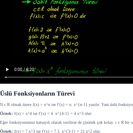
Üslü Fonksiyonların Türevi
N ϵ R olmak üzere f(x) = x^n ise f'(x) = n. x^{n-1} yazılır. Yani üslü fonksiyon
Örnek:
f(x) = x^4 ise f'(x) = 4. x^{4-1} = 4.x^3 olur.
Eğer fonksiyonumuz katsayılı olarak verilirse de çözmek çok kolay. c ϵ R bir sa
Örnek:
f(x) = 7.x^3 ise f'(x) = 7.3. x^{3-1} = 21.x^2 olur.