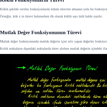
Köklü Fonksiyonların Türevi
Köklü şekilde verilen fonksiyonlarda kökün türevini almanın yolu bu fonksiyon
Örneğin, kök x in türevi bulunurken ilk olarak köklü sayı üslü halde yazılır.
Mutlak Değer Fonksiyonunun Türevi
Mutlak değer fonksiyonunda mutlak değerin içini sıfır yapan değerler fonksiyon
Kritik noktaların dışındaki noktalarda türev alırken mutlak değerin içindeki ifad