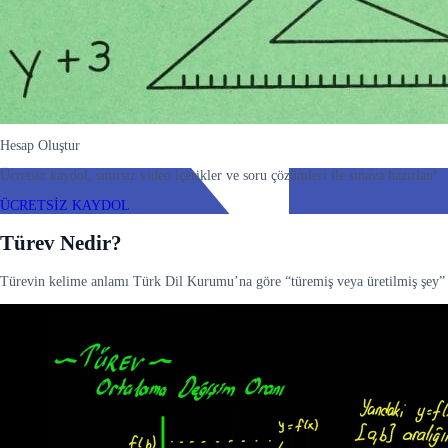
Hesap Oluştur
Ücretsiz kaydol, sınırsız video içerikler ve soru çözümleri ile sınava hazırlan!
ÜCRETSİZ KAYDOL
Türev Nedir?
Türevin kelime anlamı Türk Dil Kurumu’na göre “türemiş veya üretilmiş şey” de