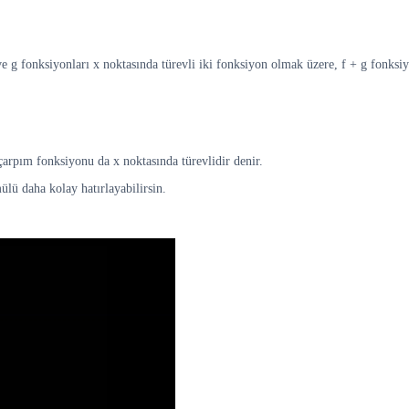
ve g fonksiyonları x noktasında türevli iki fonksiyon olmak üzere, f + g fonksiy
 çarpım fonksiyonu da x noktasında türevlidir denir.
mülü daha kolay hatırlayabilirsin.