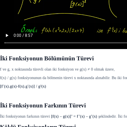
İki Fonksiyonun Bölümünün Türevi
f ve g, x noktasında türevli olan iki fonksiyon ve g(x) ≠ 0 olmak üzere,
f(x) / g(x) fonksiyonunun da bölmenin türevi x noktasında alınabilir. Bu iki f
[f'(x).g(x)-f(x).g'(x)] / g²(x)
İki Fonksiyonun Farkının Türevi
İki fonksiyonun farkının türevi
[f(x) – g(x)]’ = f’(x) – g’(x)
şeklindedir. İki fo