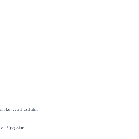
in kuvveti 1 azaltılır.
c . f’(x) olur.