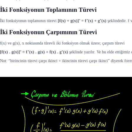
İki Fonksiyonun Toplamının Türevi
İki fonksiyonun toplamının türevi
[f(x) + g(x)]’ = f’(x) + g’(x)
şeklindedir. f 
İki Fonksiyonun Çarpımının Türevi
f(x) ve g(x), x noktasında türevli iki fonksiyon olmak üzere; çarpım türevi
[f(x) . g(x)]’ = f’(x) . g(x) + f(x) . g’(x)
şeklinde yazılır. Ve bu elde ettiğimiz
Not: “birincinin türevi çarpı ikinci + ikincinin türevi çarpı ikinci” diyerek for