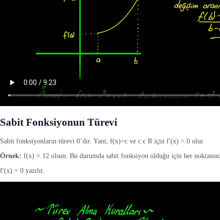
Sabit Fonksiyonun Türevi
Sabit fonksiyonların türevi 0’dır. Yani; f(x)=c ve c ϵ R için f'(x) = 0 olur.
Örnek:
f(x) = 12 olsun. Bu durumda sabit fonksiyon olduğu için her noktasında
f'(x) = 0 yazılır.