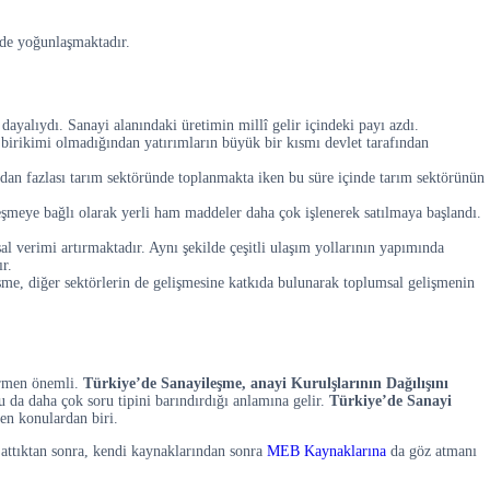
rde yoğunlaşmaktadır.
yalıydı. Sanayi alanındaki üretimin millî gelir içindeki payı azdı.
e birikimi olmadığından yatırımların büyük bir kısmı devlet tarafından
ından fazlası tarım sektöründe toplanmakta iken bu süre içinde tarım sektörünün
leşmeye bağlı olarak yerli ham maddeler daha çok işlenerek satılmaya başlandı.
sal verimi artırmaktadır. Aynı şekilde çeşitli ulaşım yollarının yapımında
ır.
şme, diğer sektörlerin de gelişmesine katkıda bulunarak toplumsal gelişmenin
irmen önemli.
Türkiye’de Sanayileşme, anayi Kurulşlarının Dağılışını
u da daha çok soru tipini barındırdığı anlamına gelir.
Türkiye’de Sanayi
len konulardan biri.
attıktan sonra, kendi kaynaklarından sonra
MEB Kaynaklarına
da göz atmanı