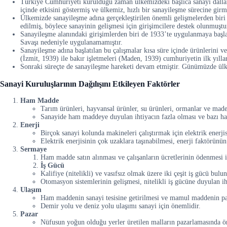
Türkiye Cumhuriyeti kurulduğu zaman ülkemizdeki başlıca sanayi dalları 
içinde etkisini göstermiş ve ülkemiz, hızlı bir sanayileşme sürecine girmi
Ülkemizde sanayileşme adına gerçekleştirilen önemli gelişmelerden biri
edilmiş, böylece sanayinin gelişmesi için girişimcilere destek olunmuştu
Sanayileşme alanındaki girişimlerden biri de 1933’te uygulanmaya başlan
Savaşı nedeniyle uygulanamamıştır.
Sanayileşme adına başlatılan bu çalışmalar kısa süre içinde ürünlerini 
(İzmit, 1939) ile bakır işletmeleri (Maden, 1939) cumhuriyetin ilk yıllar
Sonraki süreçte de sanayileşme hareketi devam etmiştir. Günümüzde ülke
Sanayi Kuruluşlarının Dağılışını Etkileyen Faktörler
Ham Madde
Tarım ürünleri, hayvansal ürünler, su ürünleri, ormanlar ve mad
Sanayide ham maddeye duyulan ihtiyacın fazla olması ve bazı ha
Enerji
Birçok sanayi kolunda makineleri çalıştırmak için elektrik enerjis
Elektrik enerjisinin çok uzaklara taşınabilmesi, enerji faktörünün 
Sermaye
Ham madde satın alınması ve çalışanların ücretlerinin ödenmesi i
İş Gücü
Kalifiye (nitelikli) ve vasıfsız olmak üzere iki çeşit iş gücü bulu
Otomasyon sistemlerinin gelişmesi, nitelikli iş gücüne duyulan iht
Ulaşım
Ham maddenin sanayi tesisine getirilmesi ve mamul maddenin pazar
Demir yolu ve deniz yolu ulaşımı sanayi için önemlidir.
Pazar
Nüfusun yoğun olduğu yerler üretilen malların pazarlamasında ön