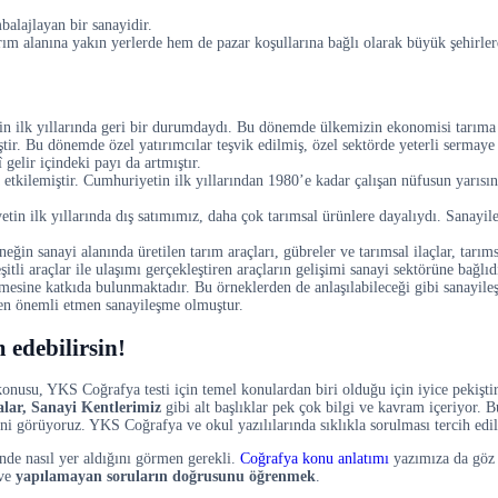
alajlayan bir sanayidir.
rım alanına yakın yerlerde hem de pazar koşullarına bağlı olarak büyük şehirle
n ilk yıllarında geri bir durumdaydı. Bu dönemde ülkemizin ekonomisi tarıma da
ştir. Bu dönemde özel yatırımcılar teşvik edilmiş, özel sektörde yeterli sermay
 gelir içindeki payı da artmıştır.
a etkilemiştir. Cumhuriyetin ilk yıllarından 1980’e kadar çalışan nüfusun yarıs
etin ilk yıllarında dış satımımız, daha çok tarımsal ürünlere dayalıydı. Sanayi
ğin sanayi alanında üretilen tarım araçları, gübreler ve tarımsal ilaçlar, tarım
itli araçlar ile ulaşımı gerçekleştiren araçların gelişimi sanayi sektörüne bağlıd
esine katkıda bulunmaktadır. Bu örneklerden de anlaşılabileceği gibi sanayile
 en önemli etmen sanayileşme olmuştur.
edebilirsin!
onusu, YKS Coğrafya testi için temel konulardan biri olduğu için iyice pekişt
alar, Sanayi Kentlerimiz
gibi alt başlıklar pek çok bilgi ve kavram içeriyor. B
ğini görüyoruz. YKS Coğrafya ve okul yazılılarında sıklıkla sorulması tercih edi
çinde nasıl yer aldığını görmen gerekli.
Coğrafya konu anlatımı
yazımıza da göz 
 ve
yapılamayan soruların doğrusunu öğrenmek
.