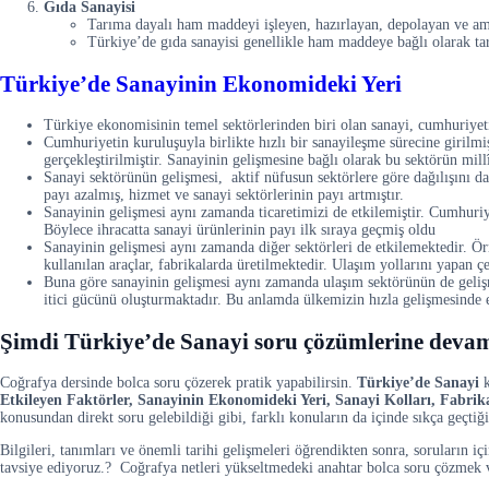
Gıda Sanayisi
Tarıma dayalı ham maddeyi işleyen, hazırlayan, depolayan ve amb
Türkiye’de gıda sanayisi genellikle ham maddeye bağlı olarak ta
Türkiye’de Sanayinin Ekonomideki Yeri
Türkiye ekonomisinin temel sektörlerinden biri olan sanayi, cumhuriyeti
Cumhuriyetin kuruluşuyla birlikte hızlı bir sanayileşme sürecine girilmi
gerçekleştirilmiştir. Sanayinin gelişmesine bağlı olarak bu sektörün millî
Sanayi sektörünün gelişmesi, aktif nüfusun sektörlere göre dağılışını d
payı azalmış, hizmet ve sanayi sektörlerinin payı artmıştır.
Sanayinin gelişmesi aynı zamanda ticaretimizi de etkilemiştir. Cumhuriy
Böylece ihracatta sanayi ürünlerinin payı ilk sıraya geçmiş oldu
Sanayinin gelişmesi aynı zamanda diğer sektörleri de etkilemektedir. Örne
kullanılan araçlar, fabrikalarda üretilmektedir. Ulaşım yollarını yapan çeş
Buna göre sanayinin gelişmesi aynı zamanda ulaşım sektörünün de gelişm
itici gücünü oluşturmaktadır. Bu anlamda ülkemizin hızla gelişmesinde
Şimdi Türkiye’de Sanayi soru çözümlerine devam 
Coğrafya dersinde bolca soru çözerek pratik yapabilirsin.
Türkiye’de Sanayi
k
Etkileyen Faktörler, Sanayinin Ekonomideki Yeri, Sanayi Kolları, Fabrik
konusundan direkt soru gelebildiği gibi, farklı konuların da içinde sıkça geçti
Bilgileri, tanımları ve önemli tarihi gelişmeleri öğrendikten sonra, soruların i
tavsiye ediyoruz.? Coğrafya netleri yükseltmedeki anahtar bolca soru çözmek