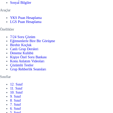
Sosyal Bilgiler
Araçlar
YKS Puan Hesaplama
LGS Puan Hesaplama
Özellikler
7/24 Soru Çözüm
Eğitmenlerle Bire Bir Görüşme
Birebir Koçluk
Canlı Grup Dersleri
Deneme Kulübü
Kişiye Özel Soru Bankası
Konu Anlatım Videoları
Çözümlü Testler
Grup Rehberlik Seansları
Sınıflar
12. Sınıf
11. Sınıf
10. Sınıf
9. Sınıf
8. Sınıf
7. Sınıf
6. Sınıf
5. Sınıf