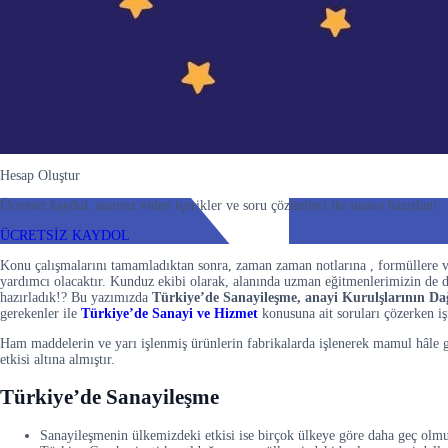
Hesap Oluştur
Ücretsiz kaydol, sınırsız video içerikler ve soru çözümleri ile sınava hazırlan!
ÜCRETSİZ KAYDOL
Konu çalışmalarını tamamladıktan sonra, zaman zaman notlarına , formüllere v
yardımcı olacaktır. Kunduz ekibi olarak, alanında uzman eğitmenlerimizin de
hazırladık!? Bu yazımızda
Türkiye’de Sanayileşme, anayi Kurulşlarının Dağı
gerekenler ile
Türkiye’de Sanayi ve Hizmet
konusuna ait soruları çözerken i
Ham maddelerin ve yarı işlenmiş ürünlerin fabrikalarda işlenerek mamul hâle ge
etkisi altına almıştır.
Türkiye’de Sanayileşme
Sanayileşmenin ülkemizdeki etkisi ise birçok ülkeye göre daha geç olmu