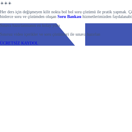
☀️☀️☀️
Her ders için değişmeyen kilit nokta bol bol soru çözümü ile pratik yapmak. Ç
binlerce soru ve çözümden oluşan
Soru Bankası
hizmetlerimizden faydalanabil
Sınava hazırlanmanın en kolay yolu
Sınırsız video içerikler ve soru çözümleri ile sınava hazırlan
ÜCRETSİZ KAYDOL