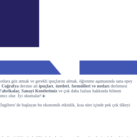
notlara göz atmak ve gerekli ipuçlarını almak, öğrenme aşamasında sana epey
S
Coğrafya
dersine ait
ipuçları
,
özetleri
,
formülleri ve notları
derlemesi
Fabrikalar, Sanayi Kentlerimiz
ve çok daha fazlası hakkında bilmen
ımcı olur. İyi okumalar!☀️
İngiltere’de başlayan bu ekonomik etkinlik, kısa süre içinde pek çok ülkeyi