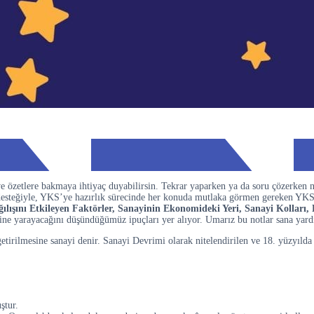
e özetlere bakmaya ihtiyaç duyabilirsin. Tekrar yaparken ya da soru çözerken 
 desteğiyle, YKS’ye hazırlık sürecinde her konuda mutlaka görmen gereken YK
lışını Etkileyen Faktörler, Sanayinin Ekonomideki Yeri, Sanayi Kolları, 
şine yarayacağını düşündüğümüz ipuçları yer alıyor. Umarız bu notlar sana yard
tirilmesine sanayi denir. Sanayi Devrimi olarak nitelendirilen ve 18. yüzyılda 
ştur.