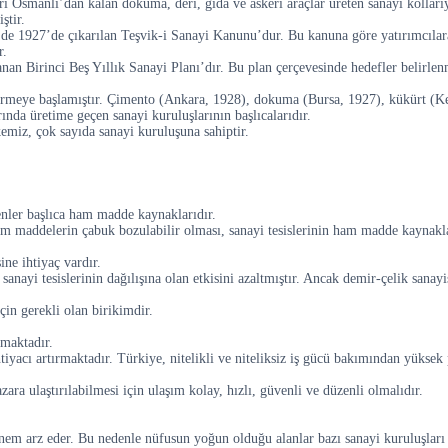
Osmanlı’dan kalan dokuma, deri, gıda ve askerî araçlar üreten sanayi kollarıyd
ştir.
 de 1927’de çıkarılan Teşvik-i Sanayi Kanunu’dur. Bu kanuna göre yatırımcılara
r.
an Birinci Beş Yıllık Sanayi Planı’dır. Bu plan çerçevesinde hedefler belirlenm
vermeye başlamıştır. Çimento (Ankara, 1928), dokuma (Bursa, 1927), kükürt (Keç
ında üretime geçen sanayi kuruluşlarının başlıcalarıdır.
miz, çok sayıda sanayi kuruluşuna sahiptir.
enler başlıca ham madde kaynaklarıdır.
m maddelerin çabuk bozulabilir olması, sanayi tesislerinin ham madde kaynakl
ine ihtiyaç vardır.
sanayi tesislerinin dağılışına olan etkisini azaltmıştır. Ancak demir-çelik sanayi
çin gerekli olan birikimdir.
nmaktadır.
iyacı artırmaktadır. Türkiye, nitelikli ve niteliksiz iş gücü bakımından yüksek p
a ulaştırılabilmesi için ulaşım kolay, hızlı, güvenli ve düzenli olmalıdır.
em arz eder. Bu nedenle nüfusun yoğun olduğu alanlar bazı sanayi kuruluşları i