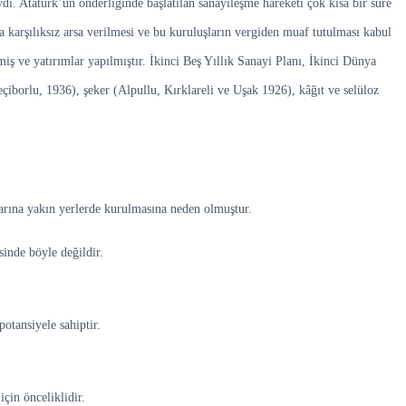
ı. Atatürk’ün önderliğinde başlatılan sanayileşme hareketi çok kısa bir süre
 karşılıksız arsa verilmesi ve bu kuruluşların vergiden muaf tutulması kabul
iş ve yatırımlar yapılmıştır. İkinci Beş Yıllık Sanayi Planı, İkinci Dünya
iborlu, 1936), şeker (Alpullu, Kırklareli ve Uşak 1926), kâğıt ve selüloz
arına yakın yerlerde kurulmasına neden olmuştur.
sinde böyle değildir.
otansiyele sahiptir.
çin önceliklidir.