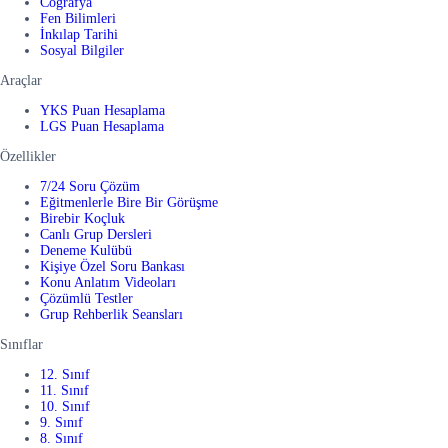
Coğrafya
Fen Bilimleri
İnkılap Tarihi
Sosyal Bilgiler
Araçlar
YKS Puan Hesaplama
LGS Puan Hesaplama
Özellikler
7/24 Soru Çözüm
Eğitmenlerle Bire Bir Görüşme
Birebir Koçluk
Canlı Grup Dersleri
Deneme Kulübü
Kişiye Özel Soru Bankası
Konu Anlatım Videoları
Çözümlü Testler
Grup Rehberlik Seansları
Sınıflar
12. Sınıf
11. Sınıf
10. Sınıf
9. Sınıf
8. Sınıf