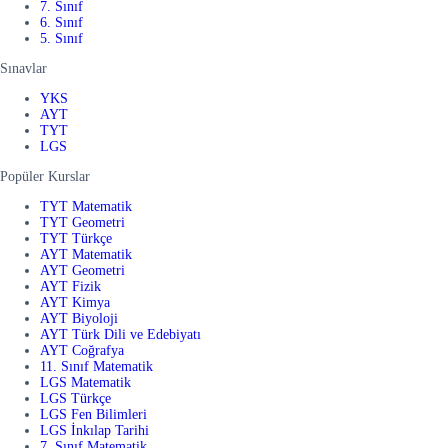
7. Sınıf
6. Sınıf
5. Sınıf
Sınavlar
YKS
AYT
TYT
LGS
Popüler Kurslar
TYT Matematik
TYT Geometri
TYT Türkçe
AYT Matematik
AYT Geometri
AYT Fizik
AYT Kimya
AYT Biyoloji
AYT Türk Dili ve Edebiyatı
AYT Coğrafya
11. Sınıf Matematik
LGS Matematik
LGS Türkçe
LGS Fen Bilimleri
LGS İnkılap Tarihi
7. Sınıf Matematik