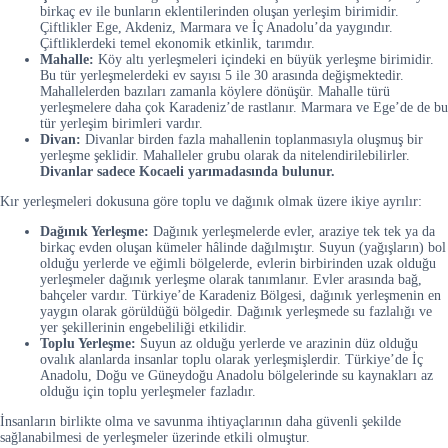
birkaç ev ile bunların eklentilerinden oluşan yerleşim birimidir.
Çiftlikler Ege, Akdeniz, Marmara ve İç Anadolu’da yaygındır.
Çiftliklerdeki temel ekonomik etkinlik, tarımdır.
Mahalle:
Köy altı yerleşmeleri içindeki en büyük yerleşme birimidir.
Bu tür yerleşmelerdeki ev sayısı 5 ile 30 arasında değişmektedir.
Mahallelerden bazıları zamanla köylere dönüşür. Mahalle türü
yerleşmelere daha çok Karadeniz’de rastlanır. Marmara ve Ege’de de bu
tür yerleşim birimleri vardır.
Divan:
Divanlar birden fazla mahallenin toplanmasıyla oluşmuş bir
yerleşme şeklidir. Mahalleler grubu olarak da nitelendirilebilirler.
Divanlar sadece Kocaeli yarımadasında bulunur.
Kır yerleşmeleri dokusuna göre toplu ve dağınık olmak üzere ikiye ayrılır:
Dağınık Yerleşme:
Dağınık yerleşmelerde evler, araziye tek tek ya da
birkaç evden oluşan kümeler hâlinde dağılmıştır. Suyun (yağışların) bol
olduğu yerlerde ve eğimli bölgelerde, evlerin birbirinden uzak olduğu
yerleşmeler dağınık yerleşme olarak tanımlanır. Evler arasında bağ,
bahçeler vardır. Türkiye’de Karadeniz Bölgesi, dağınık yerleşmenin en
yaygın olarak görüldüğü bölgedir. Dağınık yerleşmede su fazlalığı ve
yer şekillerinin engebeliliği etkilidir.
Toplu Yerleşme:
Suyun az olduğu yerlerde ve arazinin düz olduğu
ovalık alanlarda insanlar toplu olarak yerleşmişlerdir. Türkiye’de İç
Anadolu, Doğu ve Güneydoğu Anadolu bölgelerinde su kaynakları az
olduğu için toplu yerleşmeler fazladır.
İnsanların birlikte olma ve savunma ihtiyaçlarının daha güvenli şekilde
sağlanabilmesi de yerleşmeler üzerinde etkili olmuştur.