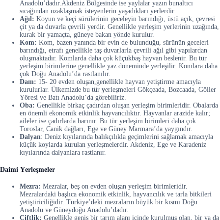
Anadolu’dadır.Akdeniz Bölgesinde ise yaylalar yazın bunaltıcı
sıcağından uzaklaşmak isteyenlerin yaşadıkları yerlerdir.
Ağıl:
Koyun ve keçi sürülerinin geceleyin barındığı, üstü açık, çevresi
çit ya da duvarla çevrili yerdir. Genellikle yerleşim yerlerinin uzağında,
kurak bir yamaçta, güneye bakan yönde kurulur.
Kom:
Kom, bazen yanında bir evin de bulunduğu, sürünün geceleri
barındığı, etrafı genellikle taş duvarlarla çevrili ağıl gibi yapılardan
oluşmaktadır. Komlarda daha çok küçükbaş hayvan beslenir. Bu tür
yerleşim birimlerine genellikle yaz döneminde yerleşilir. Komlara daha
çok Doğu Anadolu’da rastlanılır.
Dam:
15- 20 evden oluşan,genellikle hayvan yetiştirme amacıyla
kurulurlar. Ülkemizde bu tür
y
erleşmeleri Gökçeada, Bozcaada, Göller
Yöresi ve Batı Anadolu’da görebiliriz.
Oba:
Genellikle birkaç çadırdan oluşan yerleşim birimleridir. Obalarda
en önemli ekonomik etkinlik hayvancılıktır. Hayvanlar arazide kalır;
aileler ise çadırlarda barınır. Bu tür yerleşim birimleri daha çok
Toroslar, Canik dağları, Ege ve Güney Marmara’da yaygındır.
Dalyan
: Deniz kıyılarında balıkçılıkla geçimlerini sağlamak amacıyla
küçük koylarda kurulan yerleşmelerdir. Akdeniz, Ege ve Karadeniz
kıyılarında dalyanlara rastlanır.
Daimi
Y
erleşmeler
Mezra:
Mezralar, beş on evden oluşan yerleşim birimleridir.
Mezralardaki başlıca ekonomik etkinlik, hayvancılık ve tarla bitkileri
yetiştiriciliğidir. Türkiye’deki mezraların büyük bir kısmı Doğu
Anadolu ve Güneydoğu Anadolu’dadır.
Çiftlik:
Genellikle geniş bir tarım alanı içinde kurulmuş olan, bir ya da