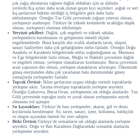
çok yağış almalarına rağmen dağlık oldukları için az nüfuslu
yerlerdir.Kış ayları daha sıcak,ılıman geçen kıyı seçimleri ,soğuk ve sert
kış şartlarının hüküm sürdüğü iç bölgelere göre daha fazla
nüfuslanmıştır. Örneğin Tuz Gölü çevresinde yağışın yetersiz olması,
yerleşmeyi azaltmıştır. Türkiye’de yüksek kesimlerde sıcaklığın düşük
olması, yerleşmeyi olumsuz etkilemiştir.
Yeryüzü şekilleri:
Dağlık, çok engebeli ve yüksek sahalar,
yerleşmelerin kurulmasını ve gelişmesini önemli ölçüde
engellemektedir. Buna karşılık düz ovalık alanlarda tarım, ulaşım,
sanayi faaliyetleri daha çok geliştiğinden nüfus fazladır. Örneğin Doğu
Anadolu ve Karadeniz bölgelerinde nüfus yoğunluğunun az, Marmara
ve Ege bölgelerinde fazla olması, Muğla ve Hakkâri çevresinin dağlık
ve engebeli olması, yerleşme olanaklarını kısıtlamıştır. Bursa çevresinin
arazi yapısının düz olması, yerleşme olanaklarını artırmıştır. Ülkemizde
güneş enerjisinden daha çok yararlanan bakı durumundaki güney
yamaçlarda yerleşmeler fazladır.
Toprak Örtüsü:
İklim şartlarının uygun olduğu verimli topraklarda
yerleşme sıktır. Tarıma elverişsiz topraklarda yerleşme seyrektir.
Örneğin Çukurova, Bursa Ovası; yerleşmenin sık olduğu alanlardır. Tuz
Gölü çevresinde toprağın tuzlu ve çorak olması yerleşmenin seyrek
olmasına yol açmıştır.
Su kaynakları:
Türkiye’de bazı yerleşmeler; akarsu, göl ve deniz
kıyılarında kurulmuştur. Su; tarım, sanayi, içme, kullanma, balıkçılık
ve ulaşım açısından önemli bir yere sahiptir.
Bitki Örtüsü:
Türkiye’de ormanların sık olduğu alanlarda yerleşme
seyrektir. Doğu ve Batı Karadeniz Dağlarındaki ormanlık alanlarda
yerleşmeler seyrektir.