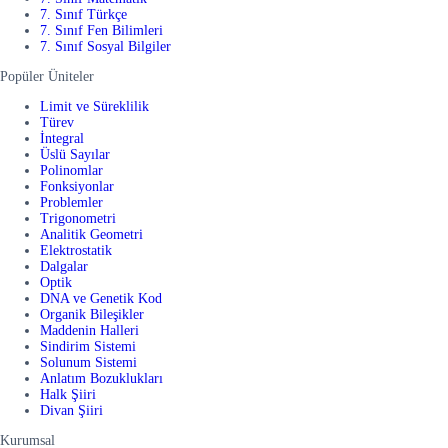
7. Sınıf Türkçe
7. Sınıf Fen Bilimleri
7. Sınıf Sosyal Bilgiler
Popüler Üniteler
Limit ve Süreklilik
Türev
İntegral
Üslü Sayılar
Polinomlar
Fonksiyonlar
Problemler
Trigonometri
Analitik Geometri
Elektrostatik
Dalgalar
Optik
DNA ve Genetik Kod
Organik Bileşikler
Maddenin Halleri
Sindirim Sistemi
Solunum Sistemi
Anlatım Bozuklukları
Halk Şiiri
Divan Şiiri
Kurumsal