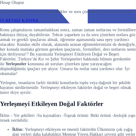
Hesap Oluştur
Ücretsiz kaydol, sınırsız video içerikler ve soru çözümleri ile sınava hazırlan!
ÜCRETSİZ KAYDOL
Konu çalışmalarını tamamladıktan sonra, zaman zaman notlarına ve formüllere
bakmaya ihtiyaç duyabilirsin. Tekrar yaparken ya da soru çözerken notlara göz
atmak ve gerekli ipuçlarını almak, öğrenme aşamasında sana epey yardımcı
olacaktır. Kunduz ekibi olarak, alanında uzman eğitmenlerimizin de desteğiyle,
her konuda mutlaka görmen gereken ipuçlarını, formülleri, ders notlarını senin
için derliyoruz!? Bu yazımızda Yerleşmeyi Etkileyen Doğal ve Beşeri
Faktörler, Türkiye’de Kır ve Şehir Yerleşmeleri
hakkında bilmen gerekenler
ile
Yerleşmeler
konusuna ait soruları çözerken işine yarayacağını
düşündüğümüz ipuçları yer alıyor. Umarız bu notlar sana yardımcı olur. İyi
okumalar!
Yerleşme, insanların farklı türdeki konutlarda toplu veya dağınık bir şekilde
hayatını sürdürmesidir. Yerleşmeyi etkileyen faktörler doğal ve beşeri olmak
üzere ikiye ayrılır:
Yerleşmeyi Etkileyen Doğal Faktörler
İklim – Yer şekilleri -Su kaynakları -Toprak örtüsü- Bitki örtüsü -Jeolojik yapı
örnek verilebilir.
İklim:
Yerleşmeyi etkileyen en önemli faktördür.Ülkemizin çok yağış
alan yerleri daha kalabalıktır.Menteşe Yöresi,Hakkari çevresi gibi yerler