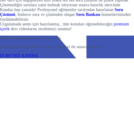
Her ders için değişmeyen kilit nokta bol bol soru çözümü ile pratik yapmak.
Çözemediğin sorulara yanıt bulmak istiyorsan sınava hazırlık sürecinde
Kunduz hep yanında! Profesyonel eğitmenler tarafından hazırlanan
Soru
Çözümü
, binlerce soru ve çözümden oluşan
Soru Bankası
hizmetlerimizden
faydalanabilirsin.
Uygulamada senin için hazırlanmış , tüm konuları öğrenebileceğin
premium
içerik
ders videolarını incelemeyi unutma!
Sınava hazırlanmanın en kolay yolu
Sınırsız video içerikler ve soru çözümleri ile sınava hazırlan
ÜCRETSİZ KAYDOL