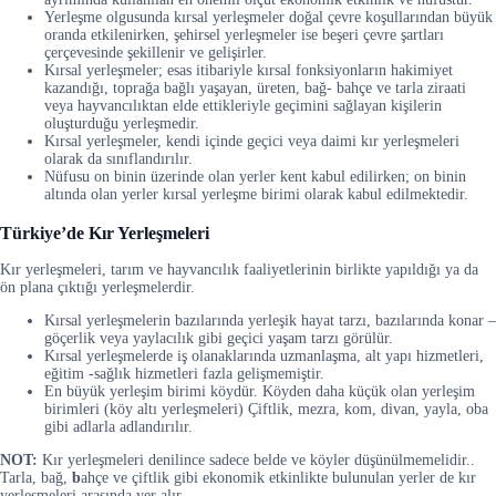
Yerleşme olgusunda kırsal yerleşmeler doğal çevre koşullarından büyük
oranda etkilenirken, şehirsel yerleşmeler ise beşeri çevre şartları
çerçevesinde şekillenir ve gelişirler.
Kırsal yerleşmeler; esas itibariyle kırsal fonksiyonların hakimiyet
kazandığı, toprağa bağlı yaşayan, üreten, bağ- bahçe ve tarla ziraati
veya hayvancılıktan elde ettikleriyle geçimini sağlayan kişilerin
oluşturduğu yerleşmedir.
Kırsal yerleşmeler, kendi içinde geçici veya daimi kır yerleşmeleri
olarak da sınıflandırılır.
Nüfusu on binin üzerinde olan yerler kent kabul edilirken; on binin
altında olan yerler kırsal yerleşme birimi olarak kabul edilmektedir.
Türkiye’de Kır Yerleşmeleri
Kır yerleşmeleri, tarım ve hayvancılık faaliyetlerinin birlikte yapıldığı ya da
ön plana çıktığı yerleşmelerdir.
Kırsal yerleşmelerin bazılarında yerleşik hayat tarzı, bazılarında konar –
göçerlik veya yaylacılık gibi geçici yaşam tarzı görülür.
Kırsal yerleşmelerde iş olanaklarında uzmanlaşma, alt yapı hizmetleri,
eğitim -sağlık hizmetleri fazla gelişmemiştir.
En büyük yerleşim birimi köydür. Köyden daha küçük olan yerleşim
birimleri (köy altı yerleşmeleri) Çiftlik, mezra, kom, divan, yayla, oba
gibi adlarla adlandırılır.
NOT:
Kır yerleşmeleri denilince sadece belde ve köyler düşünülmemelidir..
Tarla, bağ,
b
ahçe ve çiftlik gibi ekonomik etkinlikte bulunulan yerler de kır
yerleşmeleri arasında yer alır.