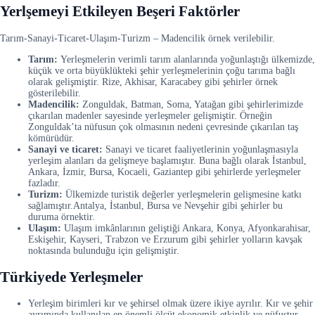
Yerlşemeyi Etkileyen Beşeri Faktörler
Tarım-Sanayi-Ticaret-Ulaşım-Turizm – Madencilik örnek verilebilir.
Tarım:
Yerleşmelerin verimli tarım alanlarında yoğunlaştığı ülkemizde,
küçük ve orta büyüklükteki şehir yerleşmelerinin çoğu tarıma bağlı
olarak gelişmiştir. Rize, Akhisar, Karacabey gibi şehirler örnek
gösterilebilir.
Madencilik:
Zonguldak, Batman, Soma, Yatağan gibi şehirlerimizde
çıkarılan madenler sayesinde yerleşmeler gelişmiştir. Örneğin
Zonguldak’ta nüfusun çok olmasının nedeni çevresinde çıkarılan taş
kömürüdür.
Sanayi ve ticaret:
Sanayi ve ticaret faaliyetlerinin yoğunlaşmasıyla
yerleşim alanları da gelişmeye başlamıştır. Buna bağlı olarak İstanbul,
Ankara, İzmir, Bursa, Kocaeli, Gaziantep gibi şehirlerde yerleşmeler
fazladır.
Turizm:
Ülkemizde turistik değerler yerleşmelerin gelişmesine katkı
sağlamıştır.Antalya, İstanbul, Bursa ve Nevşehir gibi şehirler bu
duruma örnektir.
Ulaşım:
Ulaşım imkânlarının geliştiği Ankara, Konya, Afyonkarahisar,
Eskişehir, Kayseri, Trabzon ve Erzurum gibi şehirler yolların kavşak
noktasında bulunduğu için gelişmiştir.
Türkiyede Yerleşmeler
Yerleşim birimleri kır ve şehirsel olmak üzere ikiye ayrılır. Kır ve şehir
ayrımında kullanılan en önemli ölçüt ekonomik etkinlik ve nüfustur.