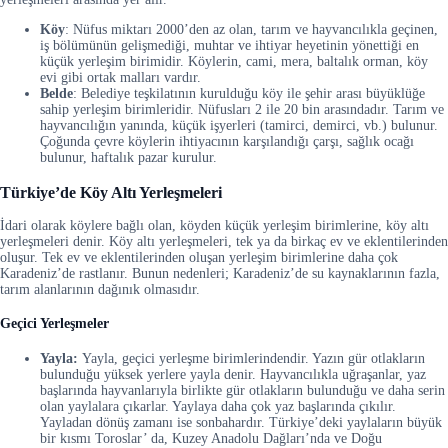
Köy
: Nüfus miktarı 2000’den az olan, tarım ve hayvancılıkla geçinen,
iş bölümünün gelişmediği, muhtar ve ihtiyar heyetinin yönettiği en
küçük yerleşim birimidir. Köylerin, cami, mera, baltalık orman, köy
evi gibi ortak malları vardır.
Belde
: Belediye teşkilatının kurulduğu köy ile şehir arası büyüklüğe
sahip yerleşim birimleridir. Nüfusları 2 ile 20 bin arasındadır. Tarım ve
hayvancılığın yanında, küçük işyerleri (tamirci, demirci, vb.) bulunur.
Çoğunda çevre köylerin ihtiyacının karşılandığı çarşı, sağlık ocağı
bulunur, haftalık pazar kurulur.
Türkiye’de Köy Altı Yerleşmeleri
İdari olarak köylere bağlı olan, köyden küçük yerleşim birimlerine, köy altı
yerleşmeleri denir. Köy altı yerleşmeleri, tek ya da birkaç ev ve eklentilerinden
oluşur. Tek ev ve eklentilerinden oluşan yerleşim birimlerine daha çok
Karadeniz’de rastlanır. Bunun nedenleri; Karadeniz’de su kaynaklarının fazla,
tarım alanlarının dağınık olmasıdır.
Geçici Yerleşmeler
Yayla:
Yayla, geçici yerleşme birimlerindendir. Yazın gür otlakların
bulunduğu yüksek yerlere yayla denir. Hayvancılıkla uğraşanlar, yaz
başlarında hayvanlarıyla birlikte gür otlakların bulunduğu ve daha serin
olan yaylalara çıkarlar. Yaylaya daha çok yaz başlarında çıkılır.
Yayladan dönüş zamanı ise sonbahardır. Türkiye’deki yaylaların büyük
bir kısmı Toroslar’ da, Kuzey Anadolu Dağları’nda ve Doğu