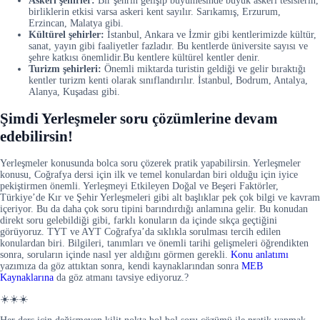
Askeri şehirler:
Bir şehrin gelişip büyümesinde büyük askeri tesislerin,
birliklerin etkisi varsa askeri kent sayılır. Sarıkamış, Erzurum,
Erzincan, Malatya gibi.
Kültürel şehirler:
İstanbul, Ankara ve İzmir gibi kentlerimizde kültür,
sanat, yayın gibi faaliyetler fazladır. Bu kentlerde üniversite sayısı ve
şehre katkısı önemlidir.Bu kentlere kültürel kentler denir.
Turizm şehirleri:
Önemli miktarda turistin geldiği ve gelir bıraktığı
kentler turizm kenti olarak sınıflandırılır. İstanbul, Bodrum, Antalya,
Alanya, Kuşadası gibi.
Şimdi Yerleşmeler soru çözümlerine devam
edebilirsin!
Yerleşmeler konusunda bolca soru çözerek pratik yapabilirsin. Yerleşmeler
konusu, Coğrafya dersi için ilk ve temel konulardan biri olduğu için iyice
pekiştirmen önemli. Yerleşmeyi Etkileyen Doğal ve Beşeri Faktörler,
Türkiye’de Kır ve Şehir Yerleşmeleri gibi alt başlıklar pek çok bilgi ve kavram
içeriyor. Bu da daha çok soru tipini barındırdığı anlamına gelir. Bu konudan
direkt soru gelebildiği gibi, farklı konuların da içinde sıkça geçtiğini
görüyoruz. TYT ve AYT Coğrafya’da sıklıkla sorulması tercih edilen
konulardan biri. Bilgileri, tanımları ve önemli tarihi gelişmeleri öğrendikten
sonra, soruların içinde nasıl yer aldığını görmen gerekli.
Konu anlatımı
yazımıza da göz attıktan sonra, kendi kaynaklarından sonra
MEB
Kaynaklarına
da göz atmanı tavsiye ediyoruz.?
☀️☀️☀️