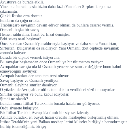
Avusturya da burada etkili.
Yine ama burada pasla bizim daha fazla Yunanları Sırpları karşımıza
çıkarmıştır.
Çünkü Ruslar orta dosttur.
Bunların da çoğu ortada.
Trablusgarp savaşının devam ediyor olması da bunlara cesaret vermiş.
Osmanlı başka bir savaş.
Hemen saldıralım, fırsat bu fırsat demişler.
Peki savaş nasıl başlıyor?
Önce karadan Osmanlı'ya saldırısıyla başlıyor ve daha sonra Yunanistan,
Sırbistan, Bulgaristan da saldırıyor. Yani Osmanlı dört cephede savaşmak
zorunda kalıyor.
Burada bir dipnot vermek istiyorum.
Bu savaşlar başlamadan önce Osmanlı'ya bir ültimatom veriyor.
Avrupalılar savaşta ola ki Osmanlı yenerse ve sınırlar değişirse bunu kabul
etmeyeceğini söylüyor.
Avrupalı bazıları der ama tam tersi oluyor.
Savaş başlıyor ve Osmanlı yeniliyor.
Osmanlı aleyhine sınırlar daralıyor.
O yüzden de Avrupalılar ultimatom daki o verdikleri sözü tutmuyorlar.
Sınırlar değişiyor ve bunu kabul ediyorlar.
Şimdi ne olacak?
Bundan sonra İttihat Terakki'nin burada hatalarını görüyoruz.
Ordu siyasete bulaşıyor.
Bir İttihat Terakki, Avrupa'da ılımlı bir siyaset izlemiş.
Aslında buradaki en büyük hatası oradaki mezhepleri birleştirmiş olması.
İttihat Terakki'nin yani Balkan mezhep lerini kiliseler birliğiyle barındırmıştır.
Bu hiç istemediğimiz bir şey.