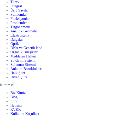
Türev
İntegral
Üslü Sayılar
Polinomlar
Fonksiyonlar
Problemler
Trigonometri
Analitik Geometri
Elektrostatik
Dalgalar
Optik
DNA ve Genetik Kod
Organik Bileşikler
Maddenin Halleri
Sindirim Sistemi
Solunum Sistemi
Anlatım Bozuklukları
Halk Şiiri
Divan Şiiri
Kurumsal
Biz Kimiz
Blog
SSS
İletişim
KVKK
Kullanım Koşulları