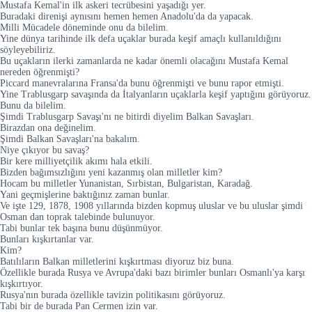
Mustafa Kemal'in ilk askeri tecrübesini yaşadığı yer.
Buradaki direnişi aynısını hemen hemen Anadolu'da da yapacak.
Milli Mücadele döneminde onu da bilelim.
Yine dünya tarihinde ilk defa uçaklar burada keşif amaçlı kullanıldığını
söyleyebiliriz.
Bu uçakların ilerki zamanlarda ne kadar önemli olacağını Mustafa Kemal
nereden öğrenmişti?
Piccard manevralarına Fransa'da bunu öğrenmişti ve bunu rapor etmişti.
Yine Trablusgarp savaşında da İtalyanların uçaklarla keşif yaptığını görüyoruz.
Bunu da bilelim.
Şimdi Trablusgarp Savaşı'nı ne bitirdi diyelim Balkan Savaşları.
Birazdan ona değinelim.
Şimdi Balkan Savaşları'na bakalım.
Niye çıkıyor bu savaş?
Bir kere milliyetçilik akımı hala etkili.
Bizden bağımsızlığını yeni kazanmış olan milletler kim?
Hocam bu milletler Yunanistan, Sırbistan, Bulgaristan, Karadağ.
Yani geçmişlerine baktığınız zaman bunlar.
Ve işte 129, 1878, 1908 yıllarında bizden kopmuş uluslar ve bu uluslar şimdi
Osman dan toprak talebinde bulunuyor.
Tabi bunlar tek başına bunu düşünmüyor.
Bunları kışkırtanlar var.
Kim?
Batılıların Balkan milletlerini kışkırtması diyoruz biz buna.
Özellikle burada Rusya ve Avrupa'daki bazı birimler bunları Osmanlı'ya karşı
kışkırtıyor.
Rusya'nın burada özellikle tavizin politikasını görüyoruz.
Tabi bir de burada Pan Cermen izin var.