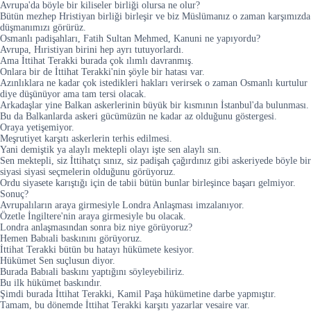
Avrupa'da böyle bir kiliseler birliği olursa ne olur?
Bütün mezhep Hristiyan birliği birleşir ve biz Müslümanız o zaman karşımızda
düşmanımızı görürüz.
Osmanlı padişahları, Fatih Sultan Mehmed, Kanuni ne yapıyordu?
Avrupa, Hıristiyan birini hep ayrı tutuyorlardı.
Ama İttihat Terakki burada çok ılımlı davranmış.
Onlara bir de İttihat Terakki'nin şöyle bir hatası var.
Azınlıklara ne kadar çok istedikleri hakları verirsek o zaman Osmanlı kurtulur
diye düşünüyor ama tam tersi olacak.
Arkadaşlar yine Balkan askerlerinin büyük bir kısmının İstanbul'da bulunması.
Bu da Balkanlarda askeri gücümüzün ne kadar az olduğunu göstergesi.
Oraya yetişemiyor.
Meşrutiyet karşıtı askerlerin terhis edilmesi.
Yani demiştik ya alaylı mektepli olayı işte sen alaylı sın.
Sen mektepli, siz İttihatçı sınız, siz padişah çağırdınız gibi askeriyede böyle bir
siyasi siyasi seçmelerin olduğunu görüyoruz.
Ordu siyasete karıştığı için de tabii bütün bunlar birleşince başarı gelmiyor.
Sonuç?
Avrupalıların araya girmesiyle Londra Anlaşması imzalanıyor.
Özetle İngiltere'nin araya girmesiyle bu olacak.
Londra anlaşmasından sonra biz niye görüyoruz?
Hemen Babıali baskınını görüyoruz.
İttihat Terakki bütün bu hatayı hükümete kesiyor.
Hükümet Sen suçlusun diyor.
Burada Babıali baskını yaptığını söyleyebiliriz.
Bu ilk hükümet baskındır.
Şimdi burada İttihat Terakki, Kamil Paşa hükümetine darbe yapmıştır.
Tamam, bu dönemde İttihat Terakki karşıtı yazarlar vesaire var.