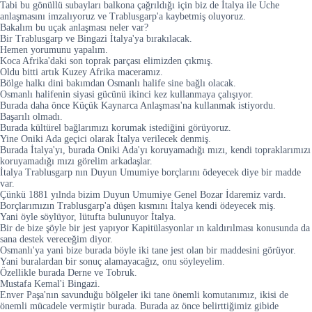
Tabi bu gönüllü subayları balkona çağrıldığı için biz de İtalya ile Uche
anlaşmasını imzalıyoruz ve Trablusgarp'a kaybetmiş oluyoruz.
Bakalım bu uçak anlaşması neler var?
Bir Trablusgarp ve Bingazi İtalya'ya bırakılacak.
Hemen yorumunu yapalım.
Koca Afrika'daki son toprak parçası elimizden çıkmış.
Oldu bitti artık Kuzey Afrika maceramız.
Bölge halkı dini bakımdan Osmanlı halife sine bağlı olacak.
Osmanlı halifenin siyasi gücünü ikinci kez kullanmaya çalışıyor.
Burada daha önce Küçük Kaynarca Anlaşması'na kullanmak istiyordu.
Başarılı olmadı.
Burada kültürel bağlarımızı korumak istediğini görüyoruz.
Yine Oniki Ada geçici olarak İtalya verilecek denmiş.
Burada İtalya'yı, burada Oniki Ada'yı koruyamadığı mızı, kendi topraklarımızı
koruyamadığı mızı görelim arkadaşlar.
İtalya Trablusgarp nın Duyun Umumiye borçlarını ödeyecek diye bir madde
var.
Çünkü 1881 yılnda bizim Duyun Umumiye Genel Bozar İdaremiz vardı.
Borçlarımızın Trablusgarp'a düşen kısmını İtalya kendi ödeyecek miş.
Yani öyle söylüyor, lütufta bulunuyor İtalya.
Bir de bize şöyle bir jest yapıyor Kapitülasyonlar ın kaldırılması konusunda da
sana destek vereceğim diyor.
Osmanlı'ya yani bize burada böyle iki tane jest olan bir maddesini görüyor.
Yani buralardan bir sonuç alamayacağız, onu söyleyelim.
Özellikle burada Derne ve Tobruk.
Mustafa Kemal'i Bingazi.
Enver Paşa'nın savunduğu bölgeler iki tane önemli komutanımız, ikisi de
önemli mücadele vermiştir burada. Burada az önce belirttiğimiz gibide