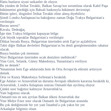
Hatta bunların siyasi suikastler de oluyor.
Bu yüzden de İttihat Terakki, Balkan Savaşı'nın sorumlusu olarak Kabil Paşa
hükümetini gördüğü için Babıali baskınıyla hükümeti devirmişti.
Bütün ipleri, dizginleri İttihat Terakki eline almış diyebiliriz.
Şimdi Londra Antlaşması'na baktığımız zaman Doğu Trakya Bulgaristan'a
verilmiştir.
Burası neresi?
Kavala, Dedeağaç.
İşte tüm Trakya bölgesini kapsayan bölge.
Çok büyük topraklar Bulgaristan'a verilmiştir.
Dikkat burada Rusya, Bulgaristan üzerinden artık Ege'ye açılabiliyor.
Tabii diğer Balkan devletleri Bulgaristan'ın bu denli genişlemesinden rahatsız
olacak.
Rusya bundan çok memnun.
Niye Bulgaristan üzerinden sıcak denizlere inebilecek?
Yine Girit, Selanik, Güney Makedonya, Yunanistan'a veriliyor.
Bu ne demek?
Yunanistan hem Ege adalarında hem de Orta Avrupa'da etkisini arttırıyor
demek.
Orta ve Kuzey Makedonya Sırbistan'a bırakıldı.
Ege Adaları ve Arnavutluk'un durumu Avrupalı ülkelerin kararına bırakıldı ki,
Arnavutluk, Londra Anlaşması sonrası Osmanlı'dan ayrılmış oluyor.
Çünkü sınır bağımız kalmıyor Arnavutluk'ta.
Yani bağımsız olacak.
Osmanlı'nın en son ayrılan Balkan ülkesi Arnavutluk dur.
Yine Midye Enez sınır olacak Osmanlı ile Bulgaristan arasında.
Bu çok dediğimizde bir yer yani İstanbul'a çok yakın bir yer.
Arkadaşlar bilgimiz olsun.