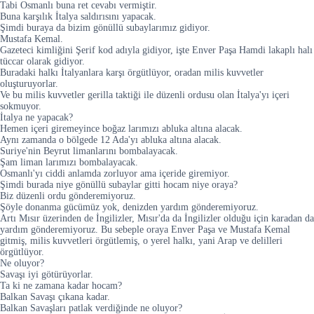
Tabi Osmanlı buna ret cevabı vermiştir.
Buna karşılık İtalya saldırısını yapacak.
Şimdi buraya da bizim gönüllü subaylarımız gidiyor.
Mustafa Kemal.
Gazeteci kimliğini Şerif kod adıyla gidiyor, işte Enver Paşa Hamdi lakaplı halı
tüccar olarak gidiyor.
Buradaki halkı İtalyanlara karşı örgütlüyor, oradan milis kuvvetler
oluşturuyorlar.
Ve bu milis kuvvetler gerilla taktiği ile düzenli ordusu olan İtalya'yı içeri
sokmuyor.
İtalya ne yapacak?
Hemen içeri giremeyince boğaz larımızı abluka altına alacak.
Aynı zamanda o bölgede 12 Ada'yı abluka altına alacak.
Suriye'nin Beyrut limanlarını bombalayacak.
Şam liman larımızı bombalayacak.
Osmanlı'yı ciddi anlamda zorluyor ama içeride giremiyor.
Şimdi burada niye gönüllü subaylar gitti hocam niye oraya?
Biz düzenli ordu gönderemiyoruz.
Şöyle donanma gücümüz yok, denizden yardım gönderemiyoruz.
Artı Mısır üzerinden de İngilizler, Mısır'da da İngilizler olduğu için karadan da
yardım gönderemiyoruz. Bu sebeple oraya Enver Paşa ve Mustafa Kemal
gitmiş, milis kuvvetleri örgütlemiş, o yerel halkı, yani Arap ve delilleri
örgütlüyor.
Ne oluyor?
Savaşı iyi götürüyorlar.
Ta ki ne zamana kadar hocam?
Balkan Savaşı çıkana kadar.
Balkan Savaşları patlak verdiğinde ne oluyor?