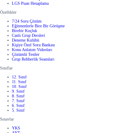
LGS Puan Hesaplama
Özellikler
7/24 Soru Çözüm
Eğitmenlerle Bire Bir Görüşme
Birebir Koçluk
Canlı Grup Dersleri
Deneme Kulübü
Kişiye Özel Soru Bankası
Konu Anlatım Videoları
Çözümlü Testler
Grup Rehberlik Seansları
Sınıflar
12. Sınıf
11. Sınıf
10. Sınıf
9. Sınıf
8. Sınıf
7. Sınıf
6. Sınıf
5. Sınıf
Sınavlar
YKS
AYT