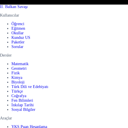
II. Balkan Savaşı
Kullanıcılar
Öğrenci
Eğitmen
Okullar
Kunduz US
Paketler
Sorular
Dersler
Matematik
Geometri
Fizik
Kimya
Biyoloji
Türk Dili ve Edebiyatı
Türkçe
Coğrafya
Fen Bilimleri
İnkılap Tarihi
Sosyal Bilgiler
Araçlar
YKS Puan Hesaplama