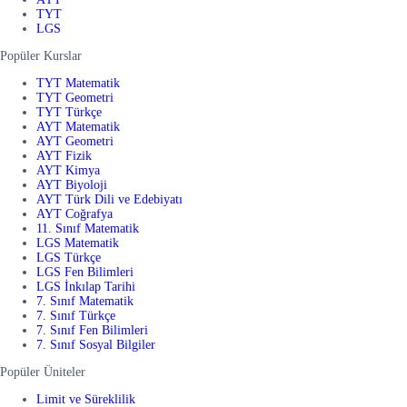
TYT
LGS
Popüler Kurslar
TYT Matematik
TYT Geometri
TYT Türkçe
AYT Matematik
AYT Geometri
AYT Fizik
AYT Kimya
AYT Biyoloji
AYT Türk Dili ve Edebiyatı
AYT Coğrafya
11. Sınıf Matematik
LGS Matematik
LGS Türkçe
LGS Fen Bilimleri
LGS İnkılap Tarihi
7. Sınıf Matematik
7. Sınıf Türkçe
7. Sınıf Fen Bilimleri
7. Sınıf Sosyal Bilgiler
Popüler Üniteler
Limit ve Süreklilik