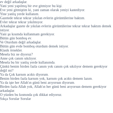
ev değil arkadaşlar.
Yani yeni yapılmış bir eve gitmiyor bu kişi.
Eve yeni gitmiştim ki, yani zaman olarak yeniyi kastediyor.
Yine yanlış yerde kullanım.
Gazetede tekrar tekrar yıkılan evlerin görüntülerine baktım.
Evler tekrar tekrar yıkılmıyor.
Arkadaşlar gazete de yıkılan evlerin görüntülerine tekrar tekrar baktım demek
istiyor.
Yani şu kısımda kullanmam gerekiyor.
Bütün gün bomboş ev.
Ve Oturdum değil arkadaşlar.
Bütün gün evde bomboş oturdum demek istiyor.
Klasik örnekler.
Mesela biz ne diyoruz?
Anne çok canım sıkılıyor.
Mesela bu bir yanlış yerde kullanımda.
Çünkü benim birden fazla canım yok canım çok sıkılıyor demem gerekiyor
değil mi?
Ya da Çok karnım acıktı diyorum.
Benim birden fazla karnım yok, karnım çok acıktı demem lazım.
Ya da işte her Allah'ın günü beni arıyorsun diyorum.
Birden fazla Allah yok, Allah'ın her günü beni arıyorsun demem gerekiyor
arkadaşlar.
O yüzden bu kısmında çok dikkat ediyoruz.
Sıkça Sorular Sorular