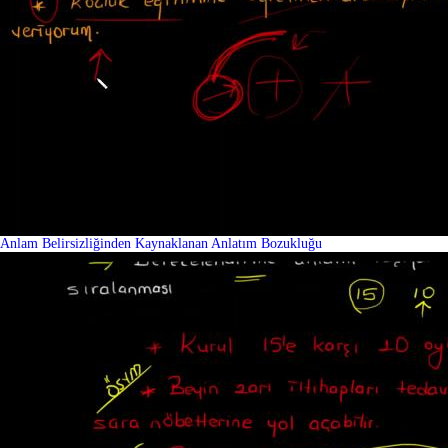
Anlam Belirsizliğinden Kaynaklanan Anlatım Bozukluğu