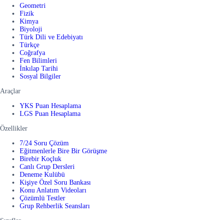
Geometri
Fizik
Kimya
Biyoloji
Türk Dili ve Edebiyatı
Türkçe
Coğrafya
Fen Bilimleri
İnkılap Tarihi
Sosyal Bilgiler
Araçlar
YKS Puan Hesaplama
LGS Puan Hesaplama
Özellikler
7/24 Soru Çözüm
Eğitmenlerle Bire Bir Görüşme
Birebir Koçluk
Canlı Grup Dersleri
Deneme Kulübü
Kişiye Özel Soru Bankası
Konu Anlatım Videoları
Çözümlü Testler
Grup Rehberlik Seansları