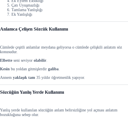
Ek Eylem Eksikliği
Çatı Uyuşmazlığı
Tamlama Yanlışlığı
Ek Yanlışlığı
Anlamca Çelişen Sözcük Kullanımı
Cümlede çeşitli anlamlar meydana geliyorsa o cümlede çelişkili anlatım söz
konusudur.
Elbette
seni seviyor
olabilir
.
Kesin
bu yoldan gitmişlerdir
galiba
.
Annem
yaklaşık tam
35 yıldır öğretmenlik yapıyor.
Sözcüğün Yanlış Yerde Kullanımı
Yanlış yerde kullanılan sözcüğün anlam belirsizliğine yol açması anlatım
bozukluğuna sebep olur.