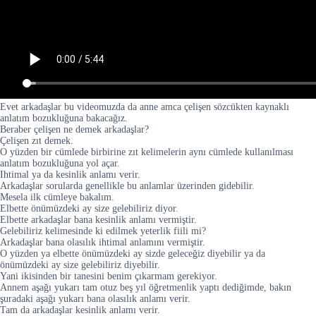
Evet arkadaşlar bu videomuzda da anne amca çelişen sözcükten kaynaklı
anlatım bozukluğuna bakacağız.
Beraber çelişen ne demek arkadaşlar?
Çelişen zıt demek.
O yüzden bir cümlede birbirine zıt kelimelerin aynı cümlede kullanılması
anlatım bozukluğuna yol açar.
Ihtimal ya da kesinlik anlamı verir.
Arkadaşlar sorularda genellikle bu anlamlar üzerinden gidebilir.
Mesela ilk cümleye bakalım.
Elbette önümüzdeki ay size gelebiliriz diyor.
Elbette arkadaşlar bana kesinlik anlamı vermiştir.
Gelebiliriz kelimesinde ki edilmek yeterlik fiili mi?
Arkadaşlar bana olasılık ihtimal anlamını vermiştir.
O yüzden ya elbette önümüzdeki ay sizde geleceğiz diyebilir ya da
önümüzdeki ay size gelebiliriz diyebilir.
Yani ikisinden bir tanesini benim çıkarmam gerekiyor.
Annem aşağı yukarı tam otuz beş yıl öğretmenlik yaptı dediğimde, bakın
şuradaki aşağı yukarı bana olasılık anlamı verir.
Tam da arkadaşlar kesinlik anlamı verir.