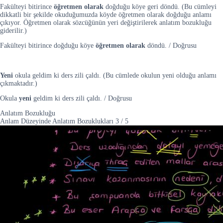
Fakülteyi bitirince
öğretmen olarak
doğduğu köye geri döndü. (Bu cümleyi
dikkatli bir şekilde okuduğumuzda köyde öğretmen olarak doğduğu anlamı
çıkıyor. Öğretmen olarak sözcüğünün yeri değiştirilerek anlatım bozukluğu
giderilir.)
Fakülteyi bitirince doğduğu köye
öğretmen olarak
döndü. / Doğrusu
Yeni
okula geldim ki ders zili çaldı. (Bu cümlede okulun yeni olduğu anlamı
çıkmaktadır.)
Okula
yeni
geldim ki ders zili çaldı. / Doğrusu
Anlatım Bozukluğu
Anlam Düzeyinde Anlatım Bozuklukları
3
/
5