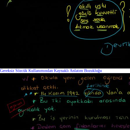
Gereksiz Sözcük Kullanımından Kaynaklı Anlatım Bozukluğu