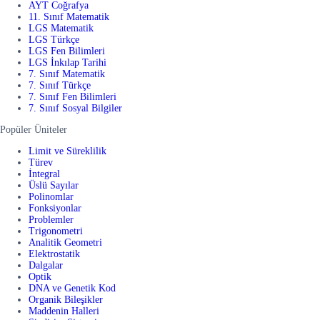
AYT Coğrafya
11. Sınıf Matematik
LGS Matematik
LGS Türkçe
LGS Fen Bilimleri
LGS İnkılap Tarihi
7. Sınıf Matematik
7. Sınıf Türkçe
7. Sınıf Fen Bilimleri
7. Sınıf Sosyal Bilgiler
Popüler Üniteler
Limit ve Süreklilik
Türev
İntegral
Üslü Sayılar
Polinomlar
Fonksiyonlar
Problemler
Trigonometri
Analitik Geometri
Elektrostatik
Dalgalar
Optik
DNA ve Genetik Kod
Organik Bileşikler
Maddenin Halleri