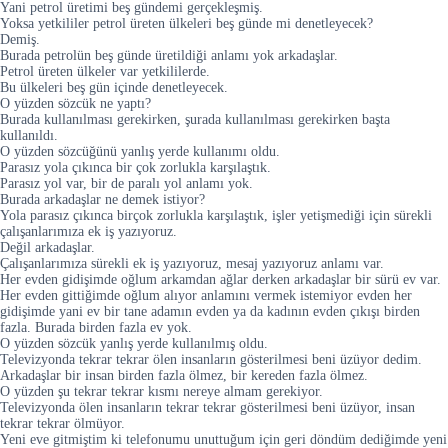
Yani petrol üretimi beş gündemi gerçekleşmiş.
Yoksa yetkililer petrol üreten ülkeleri beş günde mi denetleyecek?
Demiş.
Burada petrolün beş günde üretildiği anlamı yok arkadaşlar.
Petrol üreten ülkeler var yetkililerde.
Bu ülkeleri beş gün içinde denetleyecek.
O yüzden sözcük ne yaptı?
Burada kullanılması gerekirken, şurada kullanılması gerekirken başta
kullanıldı.
O yüzden sözcüğünü yanlış yerde kullanımı oldu.
Parasız yola çıkınca bir çok zorlukla karşılaştık.
Parasız yol var, bir de paralı yol anlamı yok.
Burada arkadaşlar ne demek istiyor?
Yola parasız çıkınca birçok zorlukla karşılaştık, işler yetişmediği için sürekli
çalışanlarımıza ek iş yazıyoruz.
Değil arkadaşlar.
Çalışanlarımıza sürekli ek iş yazıyoruz, mesaj yazıyoruz anlamı var.
Her evden gidişimde oğlum arkamdan ağlar derken arkadaşlar bir sürü ev var.
Her evden gittiğimde oğlum alıyor anlamını vermek istemiyor evden her
gidişimde yani ev bir tane adamın evden ya da kadının evden çıkışı birden
fazla. Burada birden fazla ev yok.
O yüzden sözcük yanlış yerde kullanılmış oldu.
Televizyonda tekrar tekrar ölen insanların gösterilmesi beni üzüyor dedim.
Arkadaşlar bir insan birden fazla ölmez, bir kereden fazla ölmez.
O yüzden şu tekrar tekrar kısmı nereye almam gerekiyor.
Televizyonda ölen insanların tekrar tekrar gösterilmesi beni üzüyor, insan
tekrar tekrar ölmüyor.
Yeni eve gitmiştim ki telefonumu unuttuğum için geri döndüm dediğimde yeni