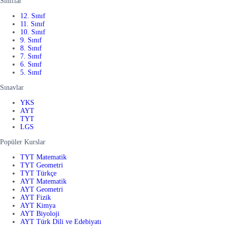
Sınıflar
12. Sınıf
11. Sınıf
10. Sınıf
9. Sınıf
8. Sınıf
7. Sınıf
6. Sınıf
5. Sınıf
Sınavlar
YKS
AYT
TYT
LGS
Popüler Kurslar
TYT Matematik
TYT Geometri
TYT Türkçe
AYT Matematik
AYT Geometri
AYT Fizik
AYT Kimya
AYT Biyoloji
AYT Türk Dili ve Edebiyatı