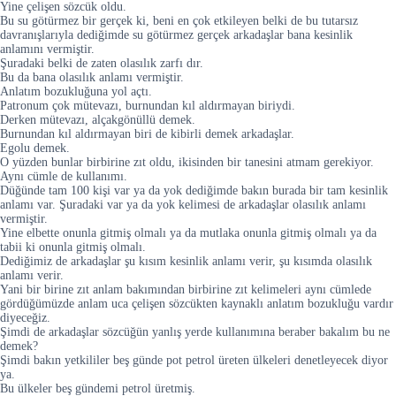
Yine çelişen sözcük oldu.
Bu su götürmez bir gerçek ki, beni en çok etkileyen belki de bu tutarsız
davranışlarıyla dediğimde su götürmez gerçek arkadaşlar bana kesinlik
anlamını vermiştir.
Şuradaki belki de zaten olasılık zarfı dır.
Bu da bana olasılık anlamı vermiştir.
Anlatım bozukluğuna yol açtı.
Patronum çok mütevazı, burnundan kıl aldırmayan biriydi.
Derken mütevazı, alçakgönüllü demek.
Burnundan kıl aldırmayan biri de kibirli demek arkadaşlar.
Egolu demek.
O yüzden bunlar birbirine zıt oldu, ikisinden bir tanesini atmam gerekiyor.
Aynı cümle de kullanımı.
Düğünde tam 100 kişi var ya da yok dediğimde bakın burada bir tam kesinlik
anlamı var. Şuradaki var ya da yok kelimesi de arkadaşlar olasılık anlamı
vermiştir.
Yine elbette onunla gitmiş olmalı ya da mutlaka onunla gitmiş olmalı ya da
tabii ki onunla gitmiş olmalı.
Dediğimiz de arkadaşlar şu kısım kesinlik anlamı verir, şu kısımda olasılık
anlamı verir.
Yani bir birine zıt anlam bakımından birbirine zıt kelimeleri aynı cümlede
gördüğümüzde anlam uca çelişen sözcükten kaynaklı anlatım bozukluğu vardır
diyeceğiz.
Şimdi de arkadaşlar sözcüğün yanlış yerde kullanımına beraber bakalım bu ne
demek?
Şimdi bakın yetkililer beş günde pot petrol üreten ülkeleri denetleyecek diyor
ya.
Bu ülkeler beş gündemi petrol üretmiş.