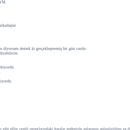
SYM.
.
arkadaşlar.
.
ın diyorsam demek ki gerçekleşmemiş bir gün vardır.
iyebilirim.
ekiyordu.
.
kiyordu.
ı gibi dilin çeşitli unsurlarındaki hatalar nedeniyle anlatımın anlaşılırlığını