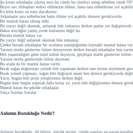
Şu kısım arkadaşlar çıkmış soru bu cümle bu cümleyi sorup sebebini istedi Ö
Beyin zarı iltihapları tedavi edilmezse ölüme, hatta sara nöbetlerine yol açabilir
En kötü kısmı en sona alacaksınız.
Arkadaşlar sara nöbetlerine hatta ölüme yol açabilir demem gerekiyordu.
Bir mantık hatası olmuş oldu.
Bu yazıyı değil okumak, anlamak bile imkansız derken şunlar yer değiştirecek 
Bakın sözcüğün yanlış yerde kullanımı değil bu.
Burada mantık hatası var.
Bu yazıyı değil anlamak okumak bile imkansız.
Çünkü burada arkadaşlar bir sıralama yanlışlığından kaynaklı mantık hatası var
Yarının mutlu günlerine özlem duyuyorum derken burada arkadaşlar ben yarın
Ben yaşamadığım güne nasıl özlem duyayım, geçmişin mutlu günlerine özlem d
Yarının mutlu günlerinde özlem duymam.
Bu arada da bir mantık hatası vardır.
Bırak soğan doğurmayı yemek bile yapamam derken tam tersini söylemem ger
Bırak yemek yapmayı, soğan bile doğrayın anam ben demesi gerekiyordu değil
Yarın, bugün bile proje yetiştiremez derken değil.
Bugün hani bugün yapmak daha kolay ya, yarın bile değiştiremez demesi gere
Mantık hatası bu şekilde arkadaşlar.
Sıkça Sorular Sorular
Anlatım Bozukluğu Nedir?
Anlatım bozukluğu, dil bilgisi, sözcük seçimi, cümle yapıları ve yazım kurallar