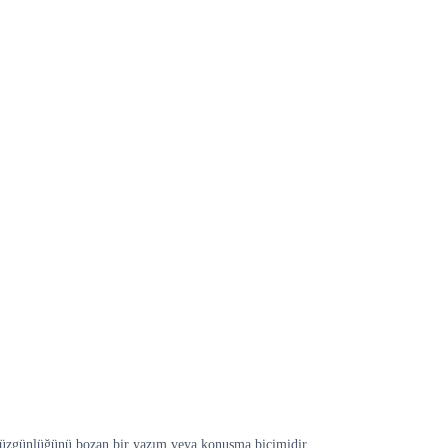
 ve düzgünlüğünü bozan bir yazım veya konuşma biçimidir.