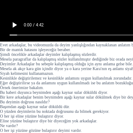
Evet arkadaşlar, bu videomuzda da deyim yanlışlığından kaynaklanan anlatım 
Bir de mantık hatasını işleyeceğiz beraber.
Şimdi öncelikle arkadaşlar deyimler kalıplaşmış sözlerdir.
Mesela paragraflar da kalıplaşmış sözler kullanılmıştır dediğinde biz orada ne
Deyimler Arkadaşlar bu sebeple kalıplaşmış olduğu için aynı anlama gelse bile.
Mesela ak akçe kara gün içindir diyor ya o kara yerine Kara'nın eş anlamı siyah
Siyah kelimesini kullanamazsın.
Kesinlikle değiştirilemez ve kesinlikle anlamını uygun kullanılmak zorundadır.
Eğer değiştirilirse ya da anlamını uygun kullanılmadı ise bu anlatım bozukluğu
Örnek önerimize bakalım.
Bu haberi duyunca beynimden aşağı kaynar sular döküldü diyor.
Bir kere arkadaşlar benim beynimden aşağı kaynar sular dökülmek diye bir de
Bu deyimin doğrusu nasıldır?
Başımdan aşağı kaynar sular döküldü dür.
O yüzden deyimlerin bu noktada doğrusunu da bilmek gerekiyor.
O her işi eline yüzüne bulaştırır diyor.
Eline yüzüne bulaştırır diye bir diyeceğim yok arkadaşlar.
Ne vardır?
O her işi yüzüne gözüne bulaştırır deyimi vardır.