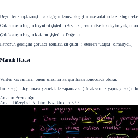
Deyimler kalıplaşmıştır ve değiştirilemez, değiştirilirse anlatım bozukluğu se
Çok konuştu bugün
beynimi şişirdi.
(Beyin şişirmek diye bir deyim yok, onun 
Çok konuştu bugün
kafamı şişirdi.
/ Doğrusu
Patronun geldiğini görünce
etekleri zil çaldı
. (“etekleri tutuştu” olmalıydı.)
Mantık Hatası
Verilen kavramların önem sırasının karıştırılması sonucunda oluşur.
Bırak soğan doğramayı yemek bile yapamaz o. (Bırak yemek yapmayı soğan bil
Anlatım Bozukluğu
Anlam Düzeyinde Anlatım Bozuklukları
5
/
5