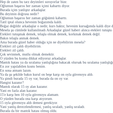
Hep de zaten bu tarz deyimleri soruyorlar bize.
Oğlumun başarısı her zaman içimi kabarttı diyor.
Burada içim yanlıştır arkadaşlar.
Bu deyimin doğrusu nedir?
Oğlumun başarısı her zaman göğsümü kabarttı.
Tatil iptal olunca hevesim boğazımda kaldı.
Boğaz değildir arkadaşlar o nedir, kurs haktır, hevesim kursağımda kaldı diye
Mesela şu cümlede kullanılmadı Arkadaşlar güzel haberi alınca etekleri tutuştu 
Etekleri tutuşmak demek, telaşla olmak demek, korkmak demek değil.
Bakın telaşla anmak demek.
Ama burada güzel haber olduğu için ne diyebilirim mesela?
Etekleri zil çaldı diyebilirim.
Etekleri zil çaldı.
Çok sevinmek, mutlu olmak demektir.
O yüzden bu kısma dikkat ediyoruz arkadaşlar.
Mantık hatası ya da sıralama yanlışlığına bakacak olursak bu sıralama yanlışlığı
En zor yapılabilen kısmı benim.
En sona atmam lazım.
Ya da şu şekilde bakın kurul on beşe karşı on oyla güvenoyu aldı.
Ya şimdi burada 15 oy var, burada da on oy var.
Hangisi kazanır?
Mantık olarak 15 oy alan kazanır.
Yani en fazla alan kazanır.
15'e karşı ben 10 oyla güvenoyu alamam.
O yüzden burada ona karşı atıyorum.
15 oyla güvenoyu aldı demesi gerekiyor.
Yani yanlış derecelendirmesi, yanlış sıraladı, yanlış sıraladı.
Burada da bir mantık hatası olmuş oldu.