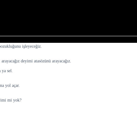
bozukluğunu işleyeceğiz.
yi arayacağız deyimi atasözünü arayacağız.
 ya sel.
na yol açar.
yimi mi yok?