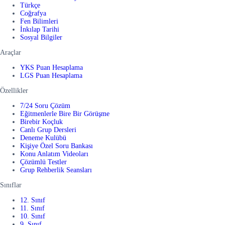
Türkçe
Coğrafya
Fen Bilimleri
İnkılap Tarihi
Sosyal Bilgiler
Araçlar
YKS Puan Hesaplama
LGS Puan Hesaplama
Özellikler
7/24 Soru Çözüm
Eğitmenlerle Bire Bir Görüşme
Birebir Koçluk
Canlı Grup Dersleri
Deneme Kulübü
Kişiye Özel Soru Bankası
Konu Anlatım Videoları
Çözümlü Testler
Grup Rehberlik Seansları
Sınıflar
12. Sınıf
11. Sınıf
10. Sınıf
9. Sınıf