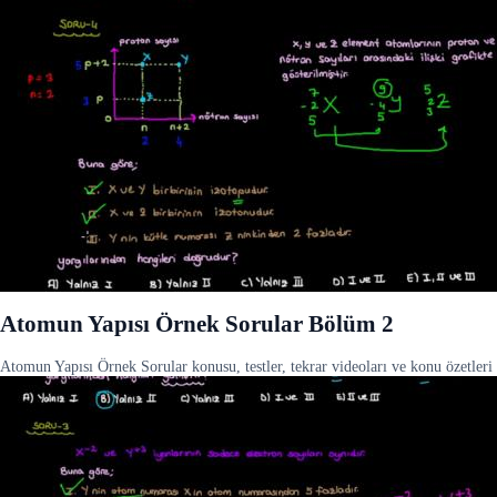
Atomun Yapısı Örnek Sorular Bölüm 2
Atomun Yapısı Örnek Sorular konusu, testler, tekrar videoları ve konu özetleri 