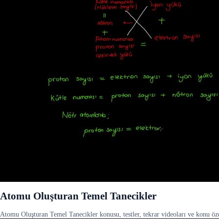
Atomu Oluşturan Temel Tanecikler
Atomu Oluşturan Temel Tanecikler konusu, testler, tekrar videoları ve konu özet