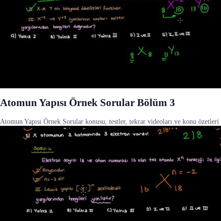
Atomun Yapısı Örnek Sorular Bölüm 3
Atomun Yapısı Örnek Sorular konusu, testler, tekrar videoları ve konu özetleri 