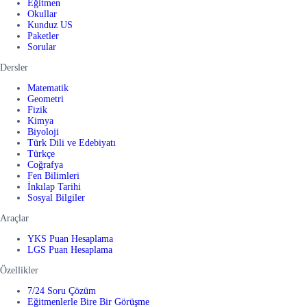
Eğitmen
Okullar
Kunduz US
Paketler
Sorular
Dersler
Matematik
Geometri
Fizik
Kimya
Biyoloji
Türk Dili ve Edebiyatı
Türkçe
Coğrafya
Fen Bilimleri
İnkılap Tarihi
Sosyal Bilgiler
Araçlar
YKS Puan Hesaplama
LGS Puan Hesaplama
Özellikler
7/24 Soru Çözüm
Eğitmenlerle Bire Bir Görüşme