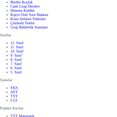
Birebir Koçluk
Canlı Grup Dersleri
Deneme Kulübü
Kişiye Özel Soru Bankası
Konu Anlatım Videoları
Çözümlü Testler
Grup Rehberlik Seansları
Sınıflar
12. Sınıf
11. Sınıf
10. Sınıf
9. Sınıf
8. Sınıf
7. Sınıf
6. Sınıf
5. Sınıf
Sınavlar
YKS
AYT
TYT
LGS
Popüler Kurslar
TYT Matematik