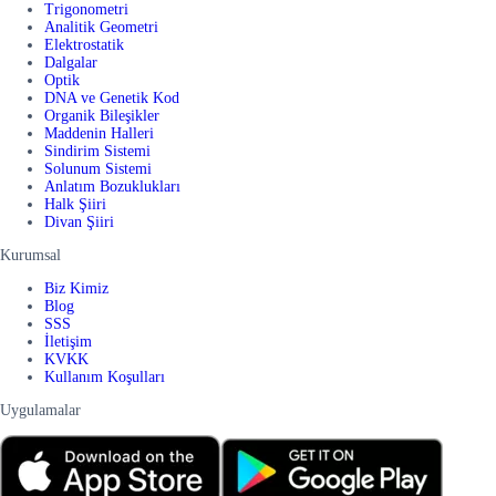
Trigonometri
Analitik Geometri
Elektrostatik
Dalgalar
Optik
DNA ve Genetik Kod
Organik Bileşikler
Maddenin Halleri
Sindirim Sistemi
Solunum Sistemi
Anlatım Bozuklukları
Halk Şiiri
Divan Şiiri
Kurumsal
Biz Kimiz
Blog
SSS
İletişim
KVKK
Kullanım Koşulları
Uygulamalar