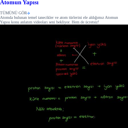
Atomun Yapısı
TÜMÜNÜ GÖR
Atomda bulunan temel tanecikler ve atom türlerini ele aldığımız Atomun
Yapısı konu anlatım videoları seni bekliyor. Hem de ücretsiz!