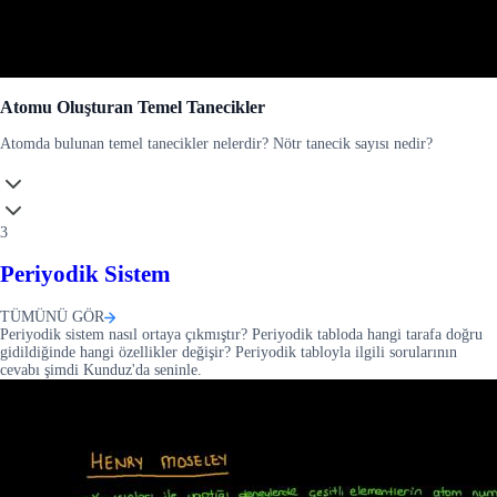
Atomu Oluşturan Temel Tanecikler
Atomda bulunan temel tanecikler nelerdir? Nötr tanecik sayısı nedir?
3
Periyodik Sistem
TÜMÜNÜ GÖR
Periyodik sistem nasıl ortaya çıkmıştır? Periyodik tabloda hangi tarafa doğru
gidildiğinde hangi özellikler değişir? Periyodik tabloyla ilgili sorularının
cevabı şimdi Kunduz'da seninle.