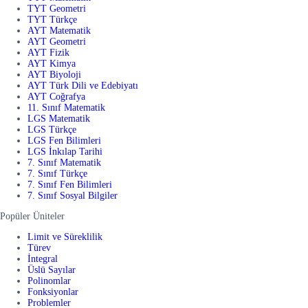
TYT Geometri
TYT Türkçe
AYT Matematik
AYT Geometri
AYT Fizik
AYT Kimya
AYT Biyoloji
AYT Türk Dili ve Edebiyatı
AYT Coğrafya
11. Sınıf Matematik
LGS Matematik
LGS Türkçe
LGS Fen Bilimleri
LGS İnkılap Tarihi
7. Sınıf Matematik
7. Sınıf Türkçe
7. Sınıf Fen Bilimleri
7. Sınıf Sosyal Bilgiler
Popüler Üniteler
Limit ve Süreklilik
Türev
İntegral
Üslü Sayılar
Polinomlar
Fonksiyonlar
Problemler