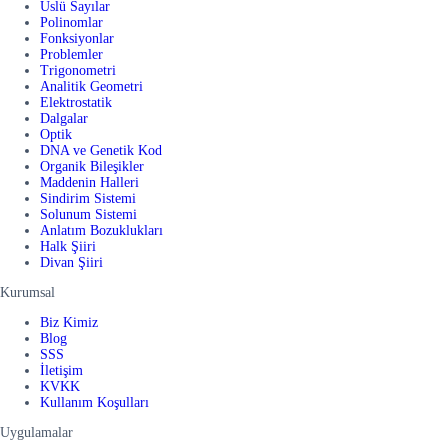
Üslü Sayılar
Polinomlar
Fonksiyonlar
Problemler
Trigonometri
Analitik Geometri
Elektrostatik
Dalgalar
Optik
DNA ve Genetik Kod
Organik Bileşikler
Maddenin Halleri
Sindirim Sistemi
Solunum Sistemi
Anlatım Bozuklukları
Halk Şiiri
Divan Şiiri
Kurumsal
Biz Kimiz
Blog
SSS
İletişim
KVKK
Kullanım Koşulları
Uygulamalar