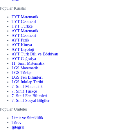
Popüler Kurslar
TYT Matematik
TYT Geometri
TYT Türkçe
AYT Matematik
AYT Geometri
AYT Fizik
AYT Kimya
AYT Biyoloji
AYT Türk Dili ve Edebiyatı
AYT Coğrafya
11. Sınıf Matematik
LGS Matematik
LGS Türkçe
LGS Fen Bilimleri
LGS İnkılap Tarihi
7. Sınıf Matematik
7. Sınıf Türkçe
7. Sınıf Fen Bilimleri
7. Sınıf Sosyal Bilgiler
Popüler Üniteler
Limit ve Süreklilik
Türev
İntegral