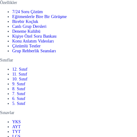
Özellikler
7/24 Soru Çözüm
Eğitmenlerle Bire Bir Görüşme
Birebir Koçluk
Canlı Grup Dersleri
Deneme Kulübü
Kişiye Özel Soru Bankası
Konu Anlatım Videoları
Çözümlü Testler
Grup Rehberlik Seansları
Sınıflar
12. Sınıf
11. Sınıf
10. Sınıf
9. Sınıf
8. Sınıf
7. Sınıf
6. Sınıf
5. Sınıf
Sınavlar
YKS
AYT
TYT
LGS