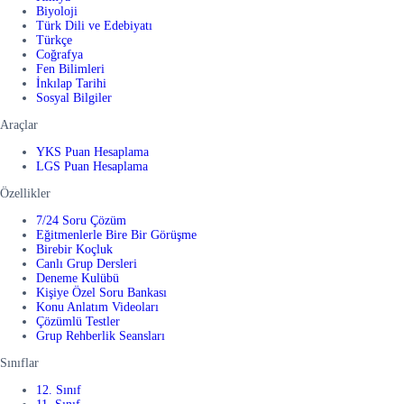
Biyoloji
Türk Dili ve Edebiyatı
Türkçe
Coğrafya
Fen Bilimleri
İnkılap Tarihi
Sosyal Bilgiler
Araçlar
YKS Puan Hesaplama
LGS Puan Hesaplama
Özellikler
7/24 Soru Çözüm
Eğitmenlerle Bire Bir Görüşme
Birebir Koçluk
Canlı Grup Dersleri
Deneme Kulübü
Kişiye Özel Soru Bankası
Konu Anlatım Videoları
Çözümlü Testler
Grup Rehberlik Seansları
Sınıflar
12. Sınıf