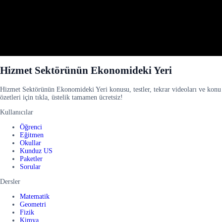
Hizmet Sektörünün Ekonomideki Yeri
Hizmet Sektörünün Ekonomideki Yeri konusu, testler, tekrar videoları ve konu
özetleri için tıkla, üstelik tamamen ücretsiz!
Kullanıcılar
Öğrenci
Eğitmen
Okullar
Kunduz US
Paketler
Sorular
Dersler
Matematik
Geometri
Fizik
Kimya