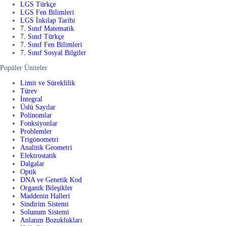
LGS Türkçe
LGS Fen Bilimleri
LGS İnkılap Tarihi
7. Sınıf Matematik
7. Sınıf Türkçe
7. Sınıf Fen Bilimleri
7. Sınıf Sosyal Bilgiler
Popüler Üniteler
Limit ve Süreklilik
Türev
İntegral
Üslü Sayılar
Polinomlar
Fonksiyonlar
Problemler
Trigonometri
Analitik Geometri
Elektrostatik
Dalgalar
Optik
DNA ve Genetik Kod
Organik Bileşikler
Maddenin Halleri
Sindirim Sistemi
Solunum Sistemi
Anlatım Bozuklukları