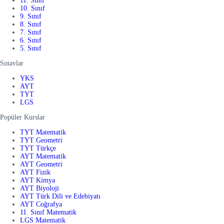
11. Sınıf
10. Sınıf
9. Sınıf
8. Sınıf
7. Sınıf
6. Sınıf
5. Sınıf
Sınavlar
YKS
AYT
TYT
LGS
Popüler Kurslar
TYT Matematik
TYT Geometri
TYT Türkçe
AYT Matematik
AYT Geometri
AYT Fizik
AYT Kimya
AYT Biyoloji
AYT Türk Dili ve Edebiyatı
AYT Coğrafya
11. Sınıf Matematik
LGS Matematik