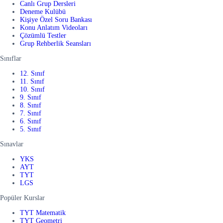
Canlı Grup Dersleri
Deneme Kulübü
Kişiye Özel Soru Bankası
Konu Anlatım Videoları
Çözümlü Testler
Grup Rehberlik Seansları
Sınıflar
12. Sınıf
11. Sınıf
10. Sınıf
9. Sınıf
8. Sınıf
7. Sınıf
6. Sınıf
5. Sınıf
Sınavlar
YKS
AYT
TYT
LGS
Popüler Kurslar
TYT Matematik
TYT Geometri