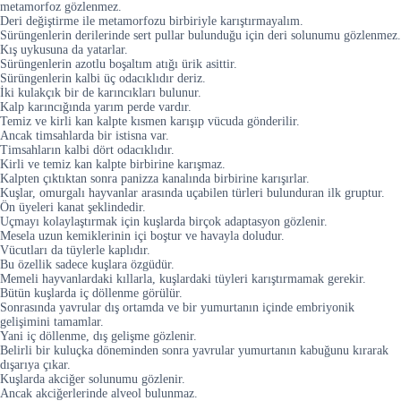
metamorfoz gözlenmez.
Deri değiştirme ile metamorfozu birbiriyle karıştırmayalım.
Sürüngenlerin derilerinde sert pullar bulunduğu için deri solunumu gözlenmez.
Kış uykusuna da yatarlar.
Sürüngenlerin azotlu boşaltım atığı ürik asittir.
Sürüngenlerin kalbi üç odacıklıdır deriz.
İki kulakçık bir de karıncıkları bulunur.
Kalp karıncığında yarım perde vardır.
Temiz ve kirli kan kalpte kısmen karışıp vücuda gönderilir.
Ancak timsahlarda bir istisna var.
Timsahların kalbi dört odacıklıdır.
Kirli ve temiz kan kalpte birbirine karışmaz.
Kalpten çıktıktan sonra panizza kanalında birbirine karışırlar.
Kuşlar, omurgalı hayvanlar arasında uçabilen türleri bulunduran ilk gruptur.
Ön üyeleri kanat şeklindedir.
Uçmayı kolaylaştırmak için kuşlarda birçok adaptasyon gözlenir.
Mesela uzun kemiklerinin içi boştur ve havayla doludur.
Vücutları da tüylerle kaplıdır.
Bu özellik sadece kuşlara özgüdür.
Memeli hayvanlardaki kıllarla, kuşlardaki tüyleri karıştırmamak gerekir.
Bütün kuşlarda iç döllenme görülür.
Sonrasında yavrular dış ortamda ve bir yumurtanın içinde embriyonik
gelişimini tamamlar.
Yani iç döllenme, dış gelişme gözlenir.
Belirli bir kuluçka döneminden sonra yavrular yumurtanın kabuğunu kırarak
dışarıya çıkar.
Kuşlarda akciğer solunumu gözlenir.
Ancak akciğerlerinde alveol bulunmaz.