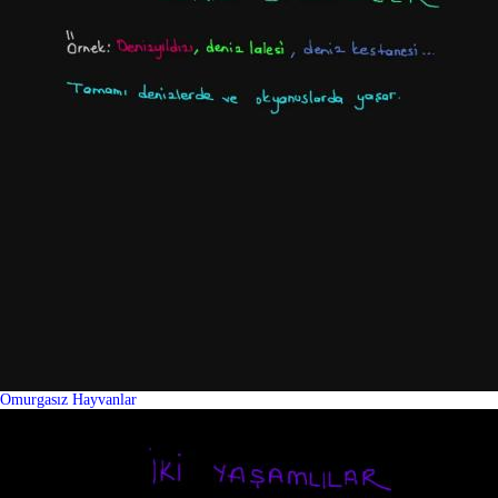
Omurgasız Hayvanlar