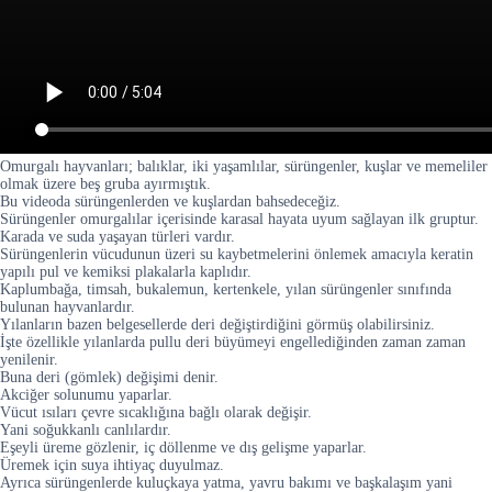
Omurgalı hayvanları; balıklar, iki yaşamlılar, sürüngenler, kuşlar ve memeliler
olmak üzere beş gruba ayırmıştık.
Bu videoda sürüngenlerden ve kuşlardan bahsedeceğiz.
Sürüngenler omurgalılar içerisinde karasal hayata uyum sağlayan ilk gruptur.
Karada ve suda yaşayan türleri vardır.
Sürüngenlerin vücudunun üzeri su kaybetmelerini önlemek amacıyla keratin
yapılı pul ve kemiksi plakalarla kaplıdır.
Kaplumbağa, timsah, bukalemun, kertenkele, yılan sürüngenler sınıfında
bulunan hayvanlardır.
Yılanların bazen belgesellerde deri değiştirdiğini görmüş olabilirsiniz.
İşte özellikle yılanlarda pullu deri büyümeyi engellediğinden zaman zaman
yenilenir.
Buna deri (gömlek) değişimi denir.
Akciğer solunumu yaparlar.
Vücut ısıları çevre sıcaklığına bağlı olarak değişir.
Yani soğukkanlı canlılardır.
Eşeyli üreme gözlenir, iç döllenme ve dış gelişme yaparlar.
Üremek için suya ihtiyaç duyulmaz.
Ayrıca sürüngenlerde kuluçkaya yatma, yavru bakımı ve başkalaşım yani