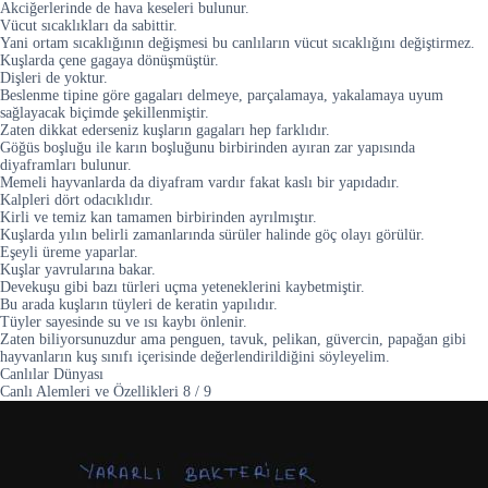
Akciğerlerinde de hava keseleri bulunur.
Vücut sıcaklıkları da sabittir.
Yani ortam sıcaklığının değişmesi bu canlıların vücut sıcaklığını değiştirmez.
Kuşlarda çene gagaya dönüşmüştür.
Dişleri de yoktur.
Beslenme tipine göre gagaları delmeye, parçalamaya, yakalamaya uyum
sağlayacak biçimde şekillenmiştir.
Zaten dikkat ederseniz kuşların gagaları hep farklıdır.
Göğüs boşluğu ile karın boşluğunu birbirinden ayıran zar yapısında
diyaframları bulunur.
Memeli hayvanlarda da diyafram vardır fakat kaslı bir yapıdadır.
Kalpleri dört odacıklıdır.
Kirli ve temiz kan tamamen birbirinden ayrılmıştır.
Kuşlarda yılın belirli zamanlarında sürüler halinde göç olayı görülür.
Eşeyli üreme yaparlar.
Kuşlar yavrularına bakar.
Devekuşu gibi bazı türleri uçma yeteneklerini kaybetmiştir.
Bu arada kuşların tüyleri de keratin yapılıdır.
Tüyler sayesinde su ve ısı kaybı önlenir.
Zaten biliyorsunuzdur ama penguen, tavuk, pelikan, güvercin, papağan gibi
hayvanların kuş sınıfı içerisinde değerlendirildiğini söyleyelim.
Canlılar Dünyası
Canlı Alemleri ve Özellikleri
8
/
9