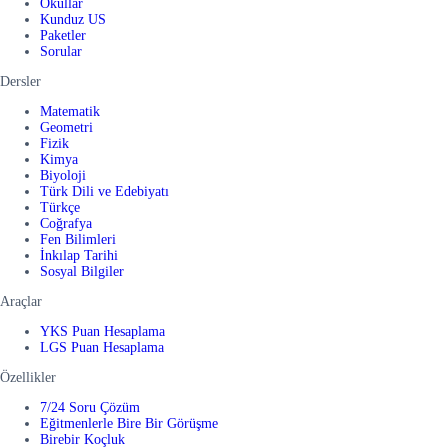
Okullar
Kunduz US
Paketler
Sorular
Dersler
Matematik
Geometri
Fizik
Kimya
Biyoloji
Türk Dili ve Edebiyatı
Türkçe
Coğrafya
Fen Bilimleri
İnkılap Tarihi
Sosyal Bilgiler
Araçlar
YKS Puan Hesaplama
LGS Puan Hesaplama
Özellikler
7/24 Soru Çözüm
Eğitmenlerle Bire Bir Görüşme
Birebir Koçluk