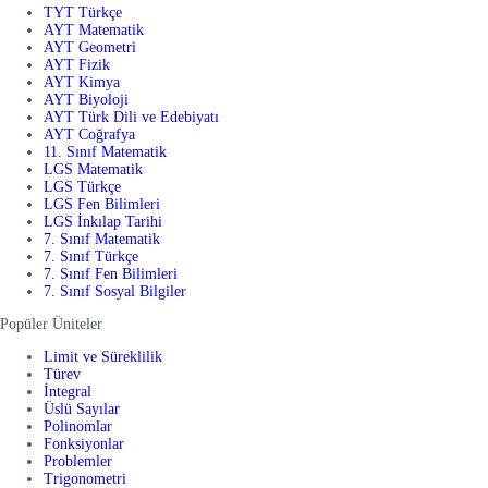
TYT Türkçe
AYT Matematik
AYT Geometri
AYT Fizik
AYT Kimya
AYT Biyoloji
AYT Türk Dili ve Edebiyatı
AYT Coğrafya
11. Sınıf Matematik
LGS Matematik
LGS Türkçe
LGS Fen Bilimleri
LGS İnkılap Tarihi
7. Sınıf Matematik
7. Sınıf Türkçe
7. Sınıf Fen Bilimleri
7. Sınıf Sosyal Bilgiler
Popüler Üniteler
Limit ve Süreklilik
Türev
İntegral
Üslü Sayılar
Polinomlar
Fonksiyonlar
Problemler
Trigonometri