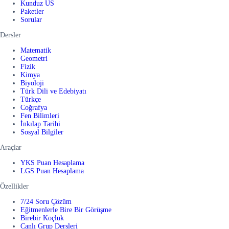
Kunduz US
Paketler
Sorular
Dersler
Matematik
Geometri
Fizik
Kimya
Biyoloji
Türk Dili ve Edebiyatı
Türkçe
Coğrafya
Fen Bilimleri
İnkılap Tarihi
Sosyal Bilgiler
Araçlar
YKS Puan Hesaplama
LGS Puan Hesaplama
Özellikler
7/24 Soru Çözüm
Eğitmenlerle Bire Bir Görüşme
Birebir Koçluk
Canlı Grup Dersleri