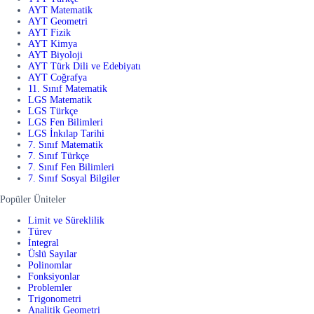
AYT Matematik
AYT Geometri
AYT Fizik
AYT Kimya
AYT Biyoloji
AYT Türk Dili ve Edebiyatı
AYT Coğrafya
11. Sınıf Matematik
LGS Matematik
LGS Türkçe
LGS Fen Bilimleri
LGS İnkılap Tarihi
7. Sınıf Matematik
7. Sınıf Türkçe
7. Sınıf Fen Bilimleri
7. Sınıf Sosyal Bilgiler
Popüler Üniteler
Limit ve Süreklilik
Türev
İntegral
Üslü Sayılar
Polinomlar
Fonksiyonlar
Problemler
Trigonometri
Analitik Geometri