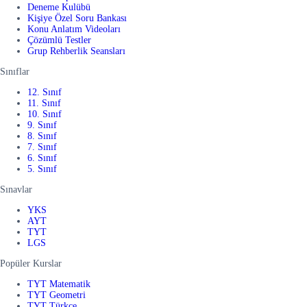
Deneme Kulübü
Kişiye Özel Soru Bankası
Konu Anlatım Videoları
Çözümlü Testler
Grup Rehberlik Seansları
Sınıflar
12. Sınıf
11. Sınıf
10. Sınıf
9. Sınıf
8. Sınıf
7. Sınıf
6. Sınıf
5. Sınıf
Sınavlar
YKS
AYT
TYT
LGS
Popüler Kurslar
TYT Matematik
TYT Geometri
TYT Türkçe