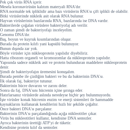
Pek çok virüs RNA içerir.
Mesela koronavirüsün kalıtım materyali RNA'dır.
RNA normalde tek ipliklidir ama bazı virüslerin RNA'sı çift iplikli de olabilir.
Bitki virüslerinde nükleik asit olarak RNA bulunur.
Hayvan virüslerinin bazılarında RNA, bazılarında ise DNA vardır.
Bakterilerde çoğalan virüslere bakteriyofaj adı verilir.
O zaman şimdi de bakteriyofajı inceleyelim.
Genomu DNA'dır.
Baş, boyun ve kuyruk kısımlarından oluşur.
Burada da protein kılıfı yani kapsülü bulunuyor.
Bunun dışında zar yok.
Böyle virüsler için nükleoprotein yapılıdır diyebiliriz.
Hatta ribozom organeli ve kromozomlar da nükleoprotein yapılıdır.
Yapısında sadece nükleik asit ve protein bulunduran maddelere nükleoprotein
denir.
Şimdi de bakteriyofajın üremesini konuşalım.
Burada pembe ile çizdiğim bakteri ve bu da bakterinin DNA'sı.
İlk olarak faj, bakteriye tutunur.
Bakterinin hücre duvarını ve zarını deler.
Sonra da faj, DNA'sını hücrenin içine şırınga eder.
Hatırlarsanız virüslerde aslında neredeyse hiçbir şey bulunmuyordu.
İşte virüsler konak hücrenin enzim ve enerji sistemleri ile hammadde
kaynaklarını kullanarak kendilerini hızlı bir şekilde çoğaltır.
Önce bakteri DNA'sı parçalanır.
Bakterinin DNA'sı parçalandığında açığa nükleotitler çıkar.
Virüs bu nükleotitleri kullanır, kendisine DNA sentezler.
Ayrıca bakterinin ürettiği ATP'yi de tüketir.
Kendisine protein kılıf da sentezler.