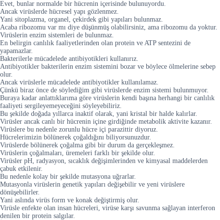
Evet, bunlar normalde bir hücrenin içerisinde bulunuyordu.
Ancak virüslerde hücresel yapı gözlenmez.
Yani sitoplazma, organel, çekirdek gibi yapıları bulunmaz.
Acaba ribozomu var mı diye düşünmüş olabilirsiniz, ama ribozomu da yoktur.
Virüslerin enzim sistemleri de bulunmaz.
En belirgin canlılık faaliyetlerinden olan protein ve ATP sentezini de
yapamazlar.
Bakterilerle mücadelede antibiyotikleri kullanırız.
Antibiyotikler bakterilerin enzim sistemini bozar ve böylece ölmelerine sebep
olur.
Ancak virüslerle mücadelede antibiyotikler kullanılamaz.
Çünkü biraz önce de söylediğim gibi virüslerde enzim sistemi bulunmuyor.
Buraya kadar anlattıklarıma göre virüslerin kendi başına herhangi bir canlılık
faaliyeti sergileyemeyeceğini söyleyebiliriz.
Bu şekilde doğada yıllarca inaktif olarak, yani kristal bir halde kalırlar.
Virüsler ancak canlı bir hücrenin içine girdiğinde metabolik aktivite kazanır.
Virüslere bu nedenle zorunlu hücre içi parazittir diyoruz.
Hücrelerimizin bölünerek çoğaldığını biliyorsunuzdur.
Virüslerde bölünerek çoğalma gibi bir durum da gerçekleşmez.
Virüslerin çoğalmaları, üremeleri farklı bir şekilde olur.
Virüsler pH, radyasyon, sıcaklık değişimlerinden ve kimyasal maddelerden
çabuk etkilenir.
Bu nedenle kolay bir şekilde mutasyona uğrarlar.
Mutasyonla virüslerin genetik yapıları değişebilir ve yeni virüslere
dönüşebilirler.
Yani aslında virüs form ve konak değiştirmiş olur.
Virüsle enfekte olan insan hücreleri, virüse karşı savunma sağlayan interferon
denilen bir protein salgılar.