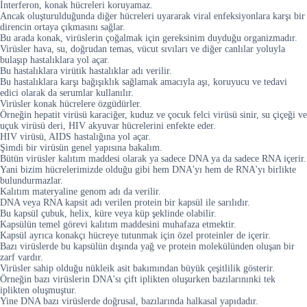
İnterferon, konak hücreleri koruyamaz.
Ancak oluşturulduğunda diğer hücreleri uyararak viral enfeksiyonlara karşı bir
direncin ortaya çıkmasını sağlar.
Bu arada konak, virüslerin çoğalmak için gereksinim duyduğu organizmadır.
Virüsler hava, su, doğrudan temas, vücut sıvıları ve diğer canlılar yoluyla
bulaşıp hastalıklara yol açar.
Bu hastalıklara virütik hastalıklar adı verilir.
Bu hastalıklara karşı bağışıklık sağlamak amacıyla aşı, koruyucu ve tedavi
edici olarak da serumlar kullanılır.
Virüsler konak hücrelere özgüdürler.
Örneğin hepatit virüsü karaciğer, kuduz ve çocuk felci virüsü sinir, su çiçeği ve
uçuk virüsü deri, HIV akyuvar hücrelerini enfekte eder.
HIV virüsü, AIDS hastalığına yol açar.
Şimdi bir virüsün genel yapısına bakalım.
Bütün virüsler kalıtım maddesi olarak ya sadece DNA ya da sadece RNA içerir.
Yani bizim hücrelerimizde olduğu gibi hem DNA'yı hem de RNA'yı birlikte
bulundurmazlar.
Kalıtım materyaline genom adı da verilir.
DNA veya RNA kapsit adı verilen protein bir kapsül ile sarılıdır.
Bu kapsül çubuk, helix, küre veya küp şeklinde olabilir.
Kapsülün temel görevi kalıtım maddesini muhafaza etmektir.
Kapsül ayrıca konakçı hücreye tutunmak için özel proteinler de içerir.
Bazı virüslerde bu kapsülün dışında yağ ve protein molekülünden oluşan bir
zarf vardır.
Virüsler sahip olduğu nükleik asit bakımından büyük çeşitlilik gösterir.
Örneğin bazı virüslerin DNA'sı çift iplikten oluşurken bazılarınınki tek
iplikten oluşmuştur.
Yine DNA bazı virüslerde doğrusal, bazılarında halkasal yapıdadır.