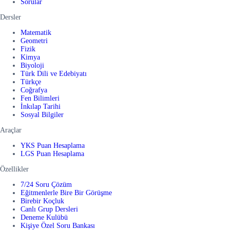
Sorular
Dersler
Matematik
Geometri
Fizik
Kimya
Biyoloji
Türk Dili ve Edebiyatı
Türkçe
Coğrafya
Fen Bilimleri
İnkılap Tarihi
Sosyal Bilgiler
Araçlar
YKS Puan Hesaplama
LGS Puan Hesaplama
Özellikler
7/24 Soru Çözüm
Eğitmenlerle Bire Bir Görüşme
Birebir Koçluk
Canlı Grup Dersleri
Deneme Kulübü
Kişiye Özel Soru Bankası