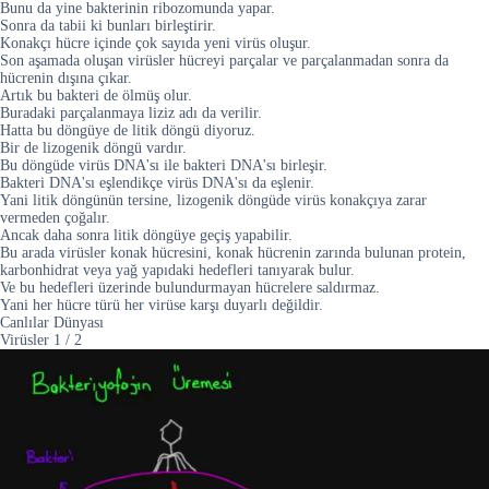
Bunu da yine bakterinin ribozomunda yapar.
Sonra da tabii ki bunları birleştirir.
Konakçı hücre içinde çok sayıda yeni virüs oluşur.
Son aşamada oluşan virüsler hücreyi parçalar ve parçalanmadan sonra da
hücrenin dışına çıkar.
Artık bu bakteri de ölmüş olur.
Buradaki parçalanmaya liziz adı da verilir.
Hatta bu döngüye de litik döngü diyoruz.
Bir de lizogenik döngü vardır.
Bu döngüde virüs DNA'sı ile bakteri DNA'sı birleşir.
Bakteri DNA'sı eşlendikçe virüs DNA'sı da eşlenir.
Yani litik döngünün tersine, lizogenik döngüde virüs konakçıya zarar
vermeden çoğalır.
Ancak daha sonra litik döngüye geçiş yapabilir.
Bu arada virüsler konak hücresini, konak hücrenin zarında bulunan protein,
karbonhidrat veya yağ yapıdaki hedefleri tanıyarak bulur.
Ve bu hedefleri üzerinde bulundurmayan hücrelere saldırmaz.
Yani her hücre türü her virüse karşı duyarlı değildir.
Canlılar Dünyası
Virüsler
1
/
2