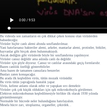
Bu videoda son zamanların en çok dikkat çeken konusu olan virüslerden
bahsedeceğiz.
Virüsler hiçbir canlı alemi altında sınıflandırılmaz.
Yani hatırlarsanız bakteriler alemi, arkeler, mantarlar alemi, protistler, bitkiler,
hayvanlar gibi birçok alem bulunmaktaydı.
Ancak dediğim gibi virüslerde böyle bir sınıflandırma yapılmıyor.
Virüsler cansız değildir ama aslında canlı da değildir.
Virüsler için şöyle diyoruz: Cansız ve canlılar arasındaki geçiş formlarıdır.
Bazen canlılık özelliği gösterebilirler.
Ama bazen de tamamen cansızlara benzerler.
Bunları zaten konuşacağız.
Bu arada ilk keşfedilen virüs, tütün mozaik virüsüdür.
Bu virüs tütün yaprağında hastalık yapar.
Virüs, kelime anlamı olarak zehir ve yapışkan sıvı demektir.
Virüsler çok çok küçük oldukları için ışık mikroskobuyla görülemez.
Elektron mikroskobunun keşfedilmesiyle birlikte ilk olarak 1930 yılında
görüntülenmiştir.
Normalde bir hücrede neler bulunduğunu hatırlayalım.
Mesela hücre zarı, sitoplazma, organeller, çekirdek...