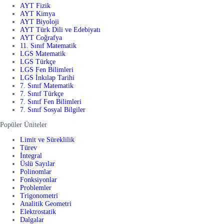
AYT Fizik
AYT Kimya
AYT Biyoloji
AYT Türk Dili ve Edebiyatı
AYT Coğrafya
11. Sınıf Matematik
LGS Matematik
LGS Türkçe
LGS Fen Bilimleri
LGS İnkılap Tarihi
7. Sınıf Matematik
7. Sınıf Türkçe
7. Sınıf Fen Bilimleri
7. Sınıf Sosyal Bilgiler
Popüler Üniteler
Limit ve Süreklilik
Türev
İntegral
Üslü Sayılar
Polinomlar
Fonksiyonlar
Problemler
Trigonometri
Analitik Geometri
Elektrostatik
Dalgalar