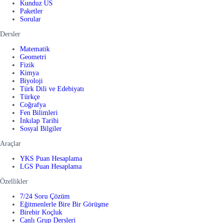
Kunduz US
Paketler
Sorular
Dersler
Matematik
Geometri
Fizik
Kimya
Biyoloji
Türk Dili ve Edebiyatı
Türkçe
Coğrafya
Fen Bilimleri
İnkılap Tarihi
Sosyal Bilgiler
Araçlar
YKS Puan Hesaplama
LGS Puan Hesaplama
Özellikler
7/24 Soru Çözüm
Eğitmenlerle Bire Bir Görüşme
Birebir Koçluk
Canlı Grup Dersleri