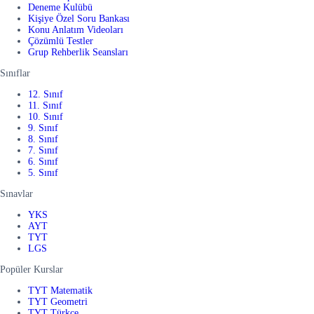
Deneme Kulübü
Kişiye Özel Soru Bankası
Konu Anlatım Videoları
Çözümlü Testler
Grup Rehberlik Seansları
Sınıflar
12. Sınıf
11. Sınıf
10. Sınıf
9. Sınıf
8. Sınıf
7. Sınıf
6. Sınıf
5. Sınıf
Sınavlar
YKS
AYT
TYT
LGS
Popüler Kurslar
TYT Matematik
TYT Geometri
TYT Türkçe