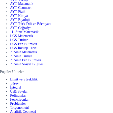
AYT Matematik
AYT Geometri
AYT Fizik
AYT Kimya
AYT Biyoloji
AYT Türk Dili ve Edebiyatı
AYT Coğrafya
11. Sınıf Matematik
LGS Matematik
LGS Türkçe
LGS Fen Bilimleri
LGS İnkılap Tarihi
7. Sınıf Matematik
7. Sınıf Türkçe
7. Sınıf Fen Bilimleri
7. Sınıf Sosyal Bilgiler
Popüler Üniteler
Limit ve Süreklilik
Türev
İntegral
Üslü Sayılar
Polinomlar
Fonksiyonlar
Problemler
Trigonometri
Analitik Geometri