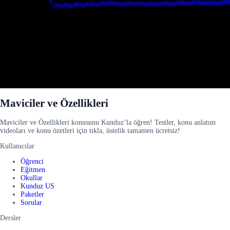
Maviciler ve Özellikleri
Maviciler ve Özellikleri konusunu Kunduz’la öğren! Testler, konu anlatım
videoları ve konu özetleri için tıkla, üstelik tamamen ücretsiz!
Kullanıcılar
Öğrenci
Eğitmen
Okullar
Kunduz US
Paketler
Sorular
Dersler