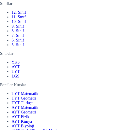
Sınıflar
12. Sınıf
11. Sınıf
10. Sınıf
9. Sınıf
8. Sınıf
7. Sınıf
6. Sınıf
5. Sınıf
Sınavlar
YKS
AYT
TYT
LGS
Popüler Kurslar
TYT Matematik
TYT Geometri
TYT Türkçe
AYT Matematik
AYT Geometri
AYT Fizik
AYT Kimya
AYT Biyoloji