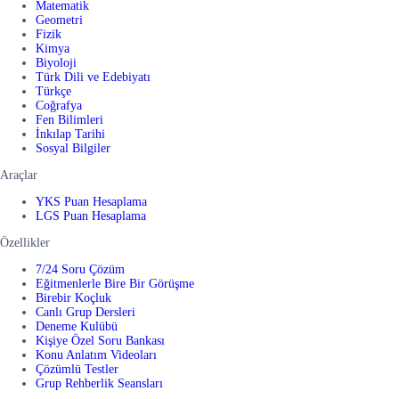
Matematik
Geometri
Fizik
Kimya
Biyoloji
Türk Dili ve Edebiyatı
Türkçe
Coğrafya
Fen Bilimleri
İnkılap Tarihi
Sosyal Bilgiler
Araçlar
YKS Puan Hesaplama
LGS Puan Hesaplama
Özellikler
7/24 Soru Çözüm
Eğitmenlerle Bire Bir Görüşme
Birebir Koçluk
Canlı Grup Dersleri
Deneme Kulübü
Kişiye Özel Soru Bankası
Konu Anlatım Videoları
Çözümlü Testler
Grup Rehberlik Seansları