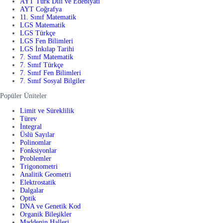
AYT Türk Dili ve Edebiyatı
AYT Coğrafya
11. Sınıf Matematik
LGS Matematik
LGS Türkçe
LGS Fen Bilimleri
LGS İnkılap Tarihi
7. Sınıf Matematik
7. Sınıf Türkçe
7. Sınıf Fen Bilimleri
7. Sınıf Sosyal Bilgiler
Popüler Üniteler
Limit ve Süreklilik
Türev
İntegral
Üslü Sayılar
Polinomlar
Fonksiyonlar
Problemler
Trigonometri
Analitik Geometri
Elektrostatik
Dalgalar
Optik
DNA ve Genetik Kod
Organik Bileşikler
Maddenin Halleri