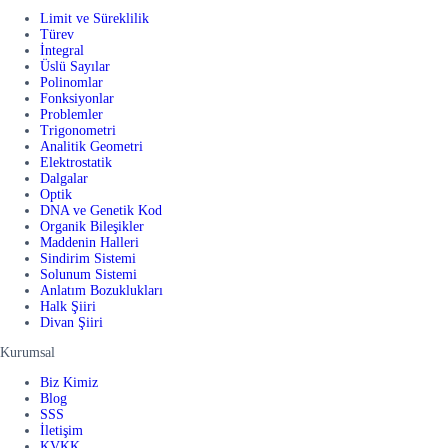
Limit ve Süreklilik
Türev
İntegral
Üslü Sayılar
Polinomlar
Fonksiyonlar
Problemler
Trigonometri
Analitik Geometri
Elektrostatik
Dalgalar
Optik
DNA ve Genetik Kod
Organik Bileşikler
Maddenin Halleri
Sindirim Sistemi
Solunum Sistemi
Anlatım Bozuklukları
Halk Şiiri
Divan Şiiri
Kurumsal
Biz Kimiz
Blog
SSS
İletişim
KVKK