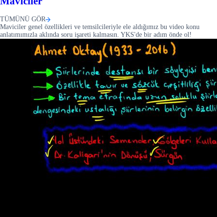
Maviciler
TÜMÜNÜ GÖR
Maviciler genel özellikleri ve temsilcileriyle ele aldığımız bu video konu
anlatımımızla aklında soru işareti kalmasın. YKS'de bir adım önde ol!