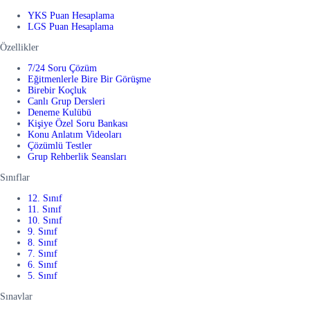
YKS Puan Hesaplama
LGS Puan Hesaplama
Özellikler
7/24 Soru Çözüm
Eğitmenlerle Bire Bir Görüşme
Birebir Koçluk
Canlı Grup Dersleri
Deneme Kulübü
Kişiye Özel Soru Bankası
Konu Anlatım Videoları
Çözümlü Testler
Grup Rehberlik Seansları
Sınıflar
12. Sınıf
11. Sınıf
10. Sınıf
9. Sınıf
8. Sınıf
7. Sınıf
6. Sınıf
5. Sınıf
Sınavlar