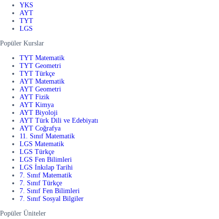
YKS
AYT
TYT
LGS
Popüler Kurslar
TYT Matematik
TYT Geometri
TYT Türkçe
AYT Matematik
AYT Geometri
AYT Fizik
AYT Kimya
AYT Biyoloji
AYT Türk Dili ve Edebiyatı
AYT Coğrafya
11. Sınıf Matematik
LGS Matematik
LGS Türkçe
LGS Fen Bilimleri
LGS İnkılap Tarihi
7. Sınıf Matematik
7. Sınıf Türkçe
7. Sınıf Fen Bilimleri
7. Sınıf Sosyal Bilgiler
Popüler Üniteler