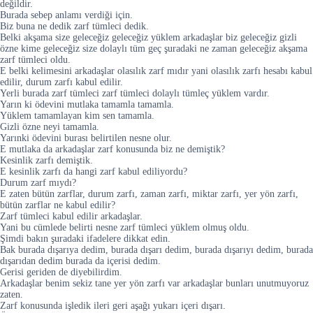
değildir.
Burada sebep anlamı verdiği için.
Biz buna ne dedik zarf tümleci dedik.
Belki akşama size geleceğiz geleceğiz yüklem arkadaşlar biz geleceğiz gizli
özne kime geleceğiz size dolaylı tüm geç şuradaki ne zaman geleceğiz akşama
zarf tümleci oldu.
E belki kelimesini arkadaşlar olasılık zarf mıdır yani olasılık zarfı hesabı kabul
edilir, durum zarfı kabul edilir.
Yerli burada zarf tümleci zarf tümleci dolaylı tümleç yüklem vardır.
Yarın ki ödevini mutlaka tamamla tamamla.
Yüklem tamamlayan kim sen tamamla.
Gizli özne neyi tamamla.
Yarınki ödevini burası belirtilen nesne olur.
E mutlaka da arkadaşlar zarf konusunda biz ne demiştik?
Kesinlik zarfı demiştik.
E kesinlik zarfı da hangi zarf kabul ediliyordu?
Durum zarf mıydı?
E zaten bütün zarflar, durum zarfı, zaman zarfı, miktar zarfı, yer yön zarfı,
bütün zarflar ne kabul edilir?
Zarf tümleci kabul edilir arkadaşlar.
Yani bu cümlede belirti nesne zarf tümleci yüklem olmuş oldu.
Şimdi bakın şuradaki ifadelere dikkat edin.
Bak burada dışarıya dedim, burada dışarı dedim, burada dışarıyı dedim, burada
dışarıdan dedim burada da içerisi dedim.
Gerisi geriden de diyebilirdim.
Arkadaşlar benim sekiz tane yer yön zarfı var arkadaşlar bunları unutmuyoruz
zaten.
Zarf konusunda işledik ileri geri aşağı yukarı içeri dışarı.