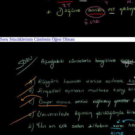
Soru Sözcüklerinin Cümlenin Öğesi Olması