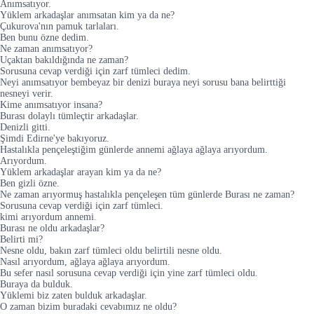
Anımsatıyor.
Yüklem arkadaşlar anımsatan kim ya da ne?
Çukurova'nın pamuk tarlaları.
Ben bunu özne dedim.
Ne zaman anımsatıyor?
Uçaktan bakıldığında ne zaman?
Sorusuna cevap verdiği için zarf tümleci dedim.
Neyi anımsatıyor bembeyaz bir denizi buraya neyi sorusu bana belirttiği
nesneyi verir.
Kime anımsatıyor insana?
Burası dolaylı tümleçtir arkadaşlar.
Denizli gitti.
Şimdi Edirne'ye bakıyoruz.
Hastalıkla pençeleştiğim günlerde annemi ağlaya ağlaya arıyordum.
Arıyordum.
Yüklem arkadaşlar arayan kim ya da ne?
Ben gizli özne.
Ne zaman arıyormuş hastalıkla pençeleşen tüm günlerde Burası ne zaman?
Sorusuna cevap verdiği için zarf tümleci.
kimi arıyordum annemi.
Burası ne oldu arkadaşlar?
Belirti mi?
Nesne oldu, bakın zarf tümleci oldu belirtili nesne oldu.
Nasıl arıyordum, ağlaya ağlaya arıyordum.
Bu sefer nasıl sorusuna cevap verdiği için yine zarf tümleci oldu.
Buraya da bulduk.
Yüklemi biz zaten bulduk arkadaşlar.
O zaman bizim buradaki cevabımız ne oldu?