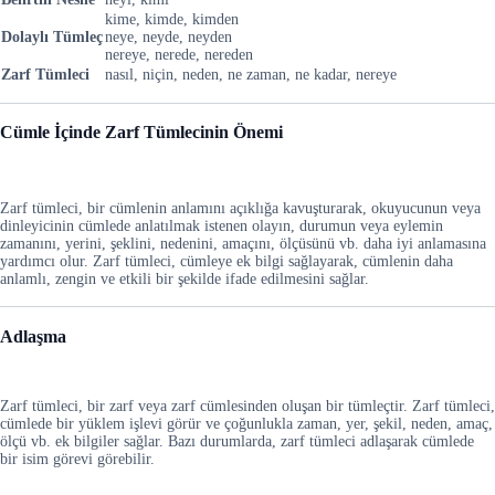
kime, kimde, kimden
Dolaylı Tümleç
neye, neyde, neyden
nereye, nerede, nereden
Zarf Tümleci
nasıl, niçin, neden, ne zaman, ne kadar, nereye
Cümle İçinde Zarf Tümlecinin Önemi
Zarf tümleci, bir cümlenin anlamını açıklığa kavuşturarak, okuyucunun veya
dinleyicinin cümlede anlatılmak istenen olayın, durumun veya eylemin
zamanını, yerini, şeklini, nedenini, amaçını, ölçüsünü vb. daha iyi anlamasına
yardımcı olur. Zarf tümleci, cümleye ek bilgi sağlayarak, cümlenin daha
anlamlı, zengin ve etkili bir şekilde ifade edilmesini sağlar.
Adlaşma
Zarf tümleci, bir zarf veya zarf cümlesinden oluşan bir tümleçtir. Zarf tümleci,
cümlede bir yüklem işlevi görür ve çoğunlukla zaman, yer, şekil, neden, amaç,
ölçü vb. ek bilgiler sağlar. Bazı durumlarda, zarf tümleci adlaşarak cümlede
bir isim görevi görebilir.