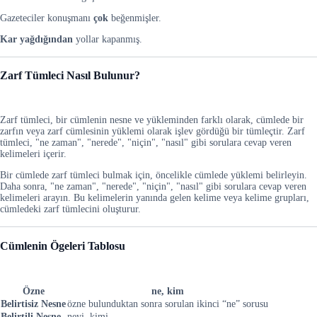
Gazeteciler konuşmanı
çok
beğenmişler.
Kar yağdığından
yollar kapanmış.
Zarf Tümleci Nasıl Bulunur?
Zarf tümleci, bir cümlenin nesne ve yükleminden farklı olarak, cümlede bir
zarfın veya zarf cümlesinin yüklemi olarak işlev gördüğü bir tümleçtir. Zarf
tümleci, "ne zaman", "nerede", "niçin", "nasıl" gibi sorulara cevap veren
kelimeleri içerir.
Bir cümlede zarf tümleci bulmak için, öncelikle cümlede yüklemi belirleyin.
Daha sonra, "ne zaman", "nerede", "niçin", "nasıl" gibi sorulara cevap veren
kelimeleri arayın. Bu kelimelerin yanında gelen kelime veya kelime grupları,
cümledeki zarf tümlecini oluşturur.
Cümlenin Ögeleri Tablosu
Özne
ne, kim
Belirtisiz Nesne
özne bulunduktan sonra sorulan ikinci “ne” sorusu
Belirtili Nesne
neyi, kimi