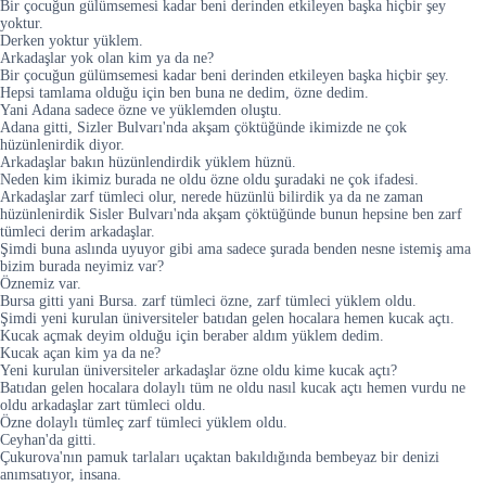
Bir çocuğun gülümsemesi kadar beni derinden etkileyen başka hiçbir şey
yoktur.
Derken yoktur yüklem.
Arkadaşlar yok olan kim ya da ne?
Bir çocuğun gülümsemesi kadar beni derinden etkileyen başka hiçbir şey.
Hepsi tamlama olduğu için ben buna ne dedim, özne dedim.
Yani Adana sadece özne ve yüklemden oluştu.
Adana gitti, Sizler Bulvarı'nda akşam çöktüğünde ikimizde ne çok
hüzünlenirdik diyor.
Arkadaşlar bakın hüzünlendirdik yüklem hüznü.
Neden kim ikimiz burada ne oldu özne oldu şuradaki ne çok ifadesi.
Arkadaşlar zarf tümleci olur, nerede hüzünlü bilirdik ya da ne zaman
hüzünlenirdik Sisler Bulvarı'nda akşam çöktüğünde bunun hepsine ben zarf
tümleci derim arkadaşlar.
Şimdi buna aslında uyuyor gibi ama sadece şurada benden nesne istemiş ama
bizim burada neyimiz var?
Öznemiz var.
Bursa gitti yani Bursa. zarf tümleci özne, zarf tümleci yüklem oldu.
Şimdi yeni kurulan üniversiteler batıdan gelen hocalara hemen kucak açtı.
Kucak açmak deyim olduğu için beraber aldım yüklem dedim.
Kucak açan kim ya da ne?
Yeni kurulan üniversiteler arkadaşlar özne oldu kime kucak açtı?
Batıdan gelen hocalara dolaylı tüm ne oldu nasıl kucak açtı hemen vurdu ne
oldu arkadaşlar zart tümleci oldu.
Özne dolaylı tümleç zarf tümleci yüklem oldu.
Ceyhan'da gitti.
Çukurova'nın pamuk tarlaları uçaktan bakıldığında bembeyaz bir denizi
anımsatıyor, insana.