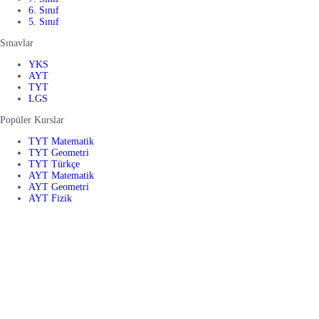
6. Sınıf
5. Sınıf
Sınavlar
YKS
AYT
TYT
LGS
Popüler Kurslar
TYT Matematik
TYT Geometri
TYT Türkçe
AYT Matematik
AYT Geometri
AYT Fizik
AYT Kimya
AYT Biyoloji
AYT Türk Dili ve Edebiyatı
AYT Coğrafya
11. Sınıf Matematik
LGS Matematik
LGS Türkçe
LGS Fen Bilimleri
LGS İnkılap Tarihi
7. Sınıf Matematik