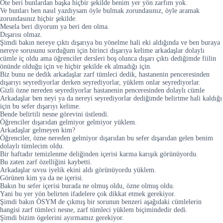
Öte beri bunlardan başka hiçbir şekilde benim yer yön zarfım yok.
Ve bunları ben nasıl yazdıysam öyle bulmak zorundasınız, öyle aramak
zorundasınız hiçbir şekilde.
Mesela beri diyorum ya beri den olma.
Dışarısı olmaz.
Şimdi bakın nereye çıktı dışarıya bu yönelme hali eki aldığında ve ben buraya
nereye sorusunu sorduğum için birinci dışarıya kelime arkadaşlar dolaylı
cümle iç oldu ama öğrenciler dersleri boş olunca dışarı çıktı dediğimde fiilin
önünde olduğu için ve hiçbir şekilde ek almadığı için.
Biz bunu ne dedik arkadaşlar zarf tümleci dedik, hastanenin penceresinden
dışarıyı seyrediyorlar derken seyrediyorlar, yüklem onlar seyrediyorlar.
Gizli özne nereden seyrediyorlar hastanenin penceresinden dolaylı cümle
Arkadaşlar ben neyi ya da nereyi seyrediyorlar dediğimde belirtme hali kaldığı
için bu sefer dışarıyı kelime.
Bende belirtili nesne görevini üstlendi.
Öğrenciler dışarıdan gelmiyor gelmiyor yüklem.
Arkadaşlar gelmeyen kim?
Öğrenciler, özne nereden gelmiyor dışarıdan bu sefer dışarıdan gelen benim
dolaylı tümlecim oldu.
Bir haftadır temizlenme deliğinden içerisi karma karışık görünüyordu.
Bu zaten zarf özelliğini kaybetti.
Arkadaşlar sıvısı iyelik ekini aldı görünüyordu yüklem.
Görünen kim ya da ne içerisi.
Bakın bu sefer içerisi burada ne olmuş oldu, özne olmuş oldu.
Yani bu yer yön belirten ifadelere çok dikkat etmek gerekiyor.
Şimdi bakın ÖSYM de çıkmış bir sorunun benzeri aşağıdaki cümlelerin
hangisi zarf tümleci nesne, zarf tümleci yüklem biçimindedir dedi.
Şimdi bizim ögelerini ayırmamız gerekiyor.