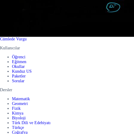
Cümlede Vurgu
Kullanıcılar
Öğrenci
Eğitmen
Okullar
Kunduz US
Paketler
Sorular
Dersler
Matematik
Geometri
Fizik
Kimya
Biyoloji
Türk Dili ve Edebiyatı
Türkçe
Coğrafya