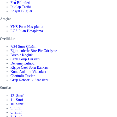
Fen Bilimleri
İnkılap Tarihi
Sosyal Bilgiler
Araçlar
YKS Puan Hesaplama
LGS Puan Hesaplama
Özellikler
7/24 Soru Çözüm
Eğitmenlerle Bire Bir Görüşme
Birebir Koçluk
Canlı Grup Dersleri
Deneme Kulübü
Kişiye Özel Soru Bankası
Konu Anlatım Videoları
Çözümlü Testler
Grup Rehberlik Seansları
Sınıflar
12. Sınıf
11. Sınıf
10. Sınıf
9. Sınıf
8. Sınıf
7. Sınıf