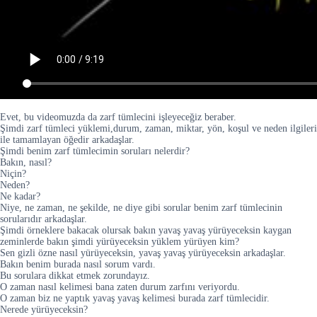
Evet, bu videomuzda da zarf tümlecini işleyeceğiz beraber.
Şimdi zarf tümleci yüklemi,durum, zaman, miktar, yön, koşul ve neden ilgileri
ile tamamlayan öğedir arkadaşlar.
Şimdi benim zarf tümlecimin soruları nelerdir?
Bakın, nasıl?
Niçin?
Neden?
Ne kadar?
Niye, ne zaman, ne şekilde, ne diye gibi sorular benim zarf tümlecinin
sorularıdır arkadaşlar.
Şimdi örneklere bakacak olursak bakın yavaş yavaş yürüyeceksin kaygan
zeminlerde bakın şimdi yürüyeceksin yüklem yürüyen kim?
Sen gizli özne nasıl yürüyeceksin, yavaş yavaş yürüyeceksin arkadaşlar.
Bakın benim burada nasıl sorum vardı.
Bu sorulara dikkat etmek zorundayız.
O zaman nasıl kelimesi bana zaten durum zarfını veriyordu.
O zaman biz ne yaptık yavaş yavaş kelimesi burada zarf tümlecidir.
Nerede yürüyeceksin?