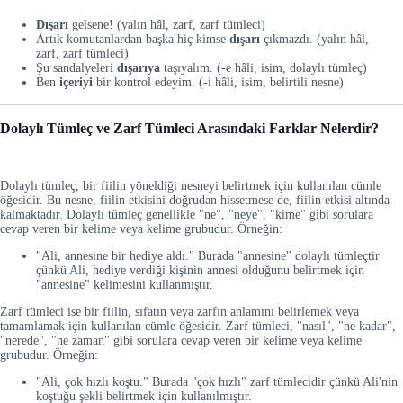
Dışarı
gelsene! (yalın hâl, zarf, zarf tümleci)
Artık komutanlardan başka hiç kimse
dışarı
çıkmazdı. (yalın hâl,
zarf, zarf tümleci)
Şu sandalyeleri
dışarıya
taşıyalım. (-e hâli, isim, dolaylı tümleç)
Ben
içeriyi
bir kontrol edeyim. (-i hâli, isim, belirtili nesne)
Dolaylı Tümleç ve Zarf Tümleci Arasındaki Farklar Nelerdir?
Dolaylı tümleç, bir fiilin yöneldiği nesneyi belirtmek için kullanılan cümle
öğesidir. Bu nesne, fiilin etkisini doğrudan hissetmese de, fiilin etkisi altında
kalmaktadır. Dolaylı tümleç genellikle "ne", "neye", "kime" gibi sorulara
cevap veren bir kelime veya kelime grubudur. Örneğin:
"Ali, annesine bir hediye aldı." Burada "annesine" dolaylı tümleçtir
çünkü Ali, hediye verdiği kişinin annesi olduğunu belirtmek için
"annesine" kelimesini kullanmıştır.
Zarf tümleci ise bir fiilin, sıfatın veya zarfın anlamını belirlemek veya
tamamlamak için kullanılan cümle öğesidir. Zarf tümleci, "nasıl", "ne kadar",
"nerede", "ne zaman" gibi sorulara cevap veren bir kelime veya kelime
grubudur. Örneğin:
"Ali, çok hızlı koştu." Burada "çok hızlı" zarf tümlecidir çünkü Ali'nin
koştuğu şekli belirtmek için kullanılmıştır.