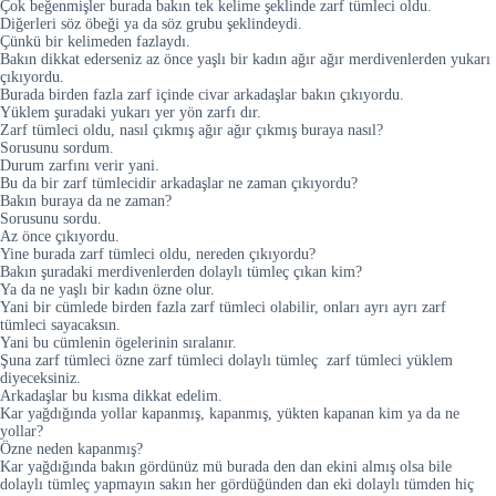
Çok beğenmişler burada bakın tek kelime şeklinde zarf tümleci oldu.
Diğerleri söz öbeği ya da söz grubu şeklindeydi.
Çünkü bir kelimeden fazlaydı.
Bakın dikkat ederseniz az önce yaşlı bir kadın ağır ağır merdivenlerden yukarı
çıkıyordu.
Burada birden fazla zarf içinde civar arkadaşlar bakın çıkıyordu.
Yüklem şuradaki yukarı yer yön zarfı dır.
Zarf tümleci oldu, nasıl çıkmış ağır ağır çıkmış buraya nasıl?
Sorusunu sordum.
Durum zarfını verir yani.
Bu da bir zarf tümlecidir arkadaşlar ne zaman çıkıyordu?
Bakın buraya da ne zaman?
Sorusunu sordu.
Az önce çıkıyordu.
Yine burada zarf tümleci oldu, nereden çıkıyordu?
Bakın şuradaki merdivenlerden dolaylı tümleç çıkan kim?
Ya da ne yaşlı bir kadın özne olur.
Yani bir cümlede birden fazla zarf tümleci olabilir, onları ayrı ayrı zarf
tümleci sayacaksın.
Yani bu cümlenin ögelerinin sıralanır.
Şuna zarf tümleci özne zarf tümleci dolaylı tümleç zarf tümleci yüklem
diyeceksiniz.
Arkadaşlar bu kısma dikkat edelim.
Kar yağdığında yollar kapanmış, kapanmış, yükten kapanan kim ya da ne
yollar?
Özne neden kapanmış?
Kar yağdığında bakın gördünüz mü burada den dan ekini almış olsa bile
dolaylı tümleç yapmayın sakın her gördüğünden dan eki dolaylı tümden hiç