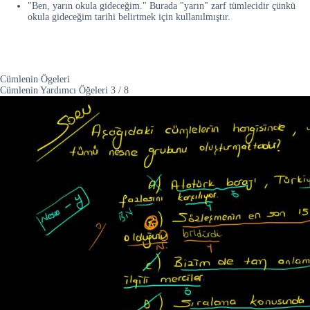
"Ben, yarın okula gideceğim." Burada "yarın" zarf tümlecidir çünkü
okula gideceğim tarihi belirtmek için kullanılmıştır.
Cümlenin Ögeleri
Cümlenin Yardımcı Öğeleri
3
/
8