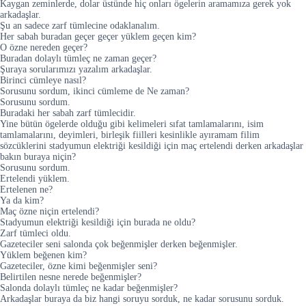
Kaygan zeminlerde, dolar üstünde hiç onları ögelerin aramamıza gerek yok
arkadaşlar.
Şu an sadece zarf tümlecine odaklanalım.
Her sabah buradan geçer geçer yüklem geçen kim?
O özne nereden geçer?
Buradan dolaylı tümleç ne zaman geçer?
Şuraya sorularımızı yazalım arkadaşlar.
Birinci cümleye nasıl?
Sorusunu sordum, ikinci cümleme de Ne zaman?
Sorusunu sordum.
Buradaki her sabah zarf tümlecidir.
Yine bütün ögelerde olduğu gibi kelimeleri sıfat tamlamalarını, isim
tamlamalarını, deyimleri, birleşik fiilleri kesinlikle ayıramam filim
sözcüklerini stadyumun elektriği kesildiği için maç ertelendi derken arkadaşlar
bakın buraya niçin?
Sorusunu sordum.
Ertelendi yüklem.
Ertelenen ne?
Ya da kim?
Maç özne niçin ertelendi?
Stadyumun elektriği kesildiği için burada ne oldu?
Zarf tümleci oldu.
Gazeteciler seni salonda çok beğenmişler derken beğenmişler.
Yüklem beğenen kim?
Gazeteciler, özne kimi beğenmişler seni?
Belirtilen nesne nerede beğenmişler?
Salonda dolaylı tümleç ne kadar beğenmişler?
Arkadaşlar buraya da biz hangi soruyu sorduk, ne kadar sorusunu sorduk.