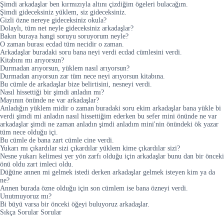
Şimdi arkadaşlar ben kırmızıyla altını çizdiğim ögeleri bulacağım.
Şimdi gideceksiniz yüklem, siz gideceksiniz.
Gizli özne nereye gideceksiniz okula?
Dolaylı, tüm net neyle gideceksiniz arkadaşlar?
Bakın buraya hangi soruyu soruyorum neyle?
O zaman burası ecdad tüm necidir o zaman.
Arkadaşlar buradaki soru bana neyi verdi ecdad cümlesini verdi.
Kitabını mı arıyorsun?
Durmadan arıyorsun, yüklem nasıl arıyorsun?
Durmadan arıyorsun zar tüm nece neyi arıyorsun kitabına.
Bu cümle de arkadaşlar bize belirtisini, nesneyi verdi.
Nasıl hissettiği bir şimdi anladın mı?
Mayının önünde ne var arkadaşlar?
Anladığın yüklem midir o zaman buradaki soru ekim arkadaşlar bana yükle bi
verdi şimdi mi anladın nasıl hissettiğim ederken bu sefer mini önünde ne var
arkadaşlar şimdi ne zaman anladın şimdi anladım mini'nin önündeki ök yazar
tüm nece olduğu içi.
Bu cümle de bana zart cümle cine verdi.
Yukarı mı çıkardılar sizi çıkardılar yüklem kime çıkardılar sizi?
Nesne yukarı kelimesi yer yön zarfı olduğu için arkadaşlar bunu dan bir önceki
önü oldu zart imleci oldu.
Düğüne annen mi gelmek istedi derken arkadaşlar gelmek isteyen kim ya da
ne?
Annen burada özne olduğu için son cümlem ise bana özneyi verdi.
Unutmuyoruz mı?
Bi büyü varsa bir önceki öğeyi buluyoruz arkadaşlar.
Sıkça Sorular Sorular