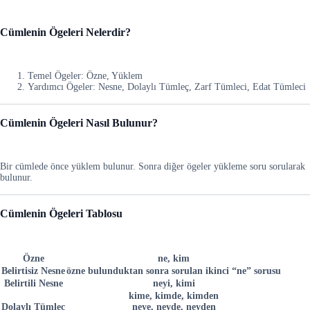
Cümlenin Ögeleri Nelerdir?
Temel Ögeler: Özne, Yüklem
Yardımcı Ögeler: Nesne, Dolaylı Tümleç, Zarf Tümleci, Edat Tümleci
Cümlenin Ögeleri Nasıl Bulunur?
Bir cümlede önce yüklem bulunur. Sonra diğer ögeler yükleme soru sorularak
bulunur.
Cümlenin Ögeleri Tablosu
Özne
ne, kim
Belirtisiz Nesne
özne bulunduktan sonra sorulan ikinci “ne” sorusu
Belirtili Nesne
neyi, kimi
kime, kimde, kimden
Dolaylı Tümleç
neye, neyde, neyden