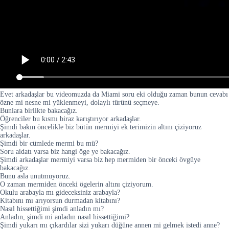
Evet arkadaşlar bu videomuzda da Miami soru eki olduğu zaman bunun cevabı
özne mi nesne mi yüklenmeyi, dolaylı türünü seçmeye.
Bunlara birlikte bakacağız.
Öğrenciler bu kısmı biraz karıştırıyor arkadaşlar.
Şimdi bakın öncelikle biz bütün mermiyi ek terimizin altını çiziyoruz
arkadaşlar.
Şimdi bir cümlede mermi bu mü?
Soru aidatı varsa biz hangi öge ye bakacağız.
Şimdi arkadaşlar mermiyi varsa biz hep mermiden bir önceki övgüye
bakacağız.
Bunu asla unutmuyoruz.
O zaman mermiden önceki ögelerin altını çiziyorum.
Okulu arabayla mı gideceksiniz arabayla?
Kitabını mı arıyorsun durmadan kitabını?
Nasıl hissettiğimi şimdi anladın mı?
Anladın, şimdi mi anladın nasıl hissettiğimi?
Şimdi yukarı mı çıkardılar sizi yukarı düğüne annen mi gelmek istedi anne?