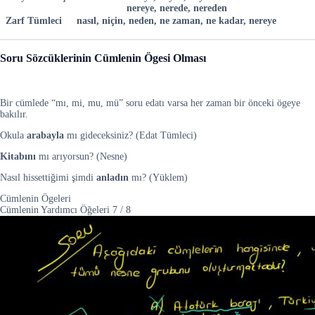
nereye, nerede, nereden
Zarf Tümleci
nasıl, niçin, neden, ne zaman, ne kadar, nereye
Soru Sözcüklerinin Cümlenin Ögesi Olması
Bir cümlede “mı, mi, mu, mü” soru edatı varsa her zaman bir önceki ögeye
bakılır.
Okula
arabayla
mı gideceksiniz? (Edat Tümleci)
Kitabını
mı arıyorsun? (Nesne)
Nasıl hissettiğimi şimdi
anladın
mı? (Yüklem)
Cümlenin Ögeleri
Cümlenin Yardımcı Öğeleri
7
/
8