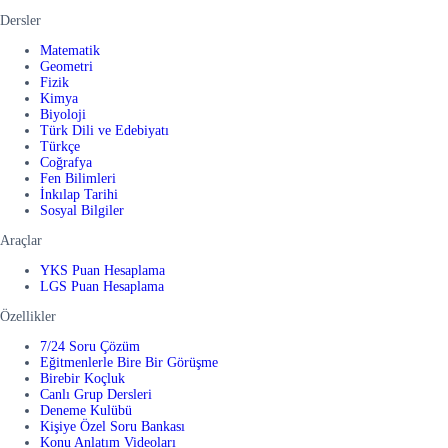
Dersler
Matematik
Geometri
Fizik
Kimya
Biyoloji
Türk Dili ve Edebiyatı
Türkçe
Coğrafya
Fen Bilimleri
İnkılap Tarihi
Sosyal Bilgiler
Araçlar
YKS Puan Hesaplama
LGS Puan Hesaplama
Özellikler
7/24 Soru Çözüm
Eğitmenlerle Bire Bir Görüşme
Birebir Koçluk
Canlı Grup Dersleri
Deneme Kulübü
Kişiye Özel Soru Bankası
Konu Anlatım Videoları