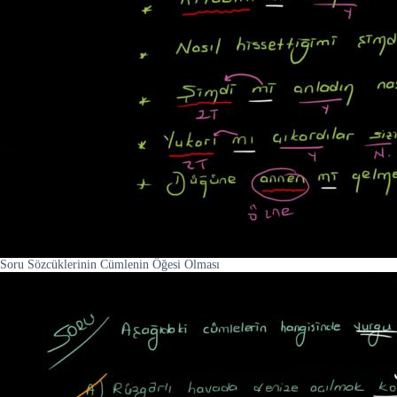
Soru Sözcüklerinin Cümlenin Öğesi Olması