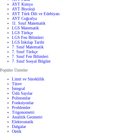
AYT Kimya
AYT Biyoloji
AYT Türk Dili ve Edebiyatı
AYT Coğrafya
11. Sınıf Matematik
LGS Matematik
LGS Türkçe
LGS Fen Bilimleri
LGS İnkılap Tarihi
7. Sınıf Matematik
7. Sınıf Türkçe
7. Sınıf Fen Bilimleri
7. Sınıf Sosyal Bilgiler
Popüler Üniteler
Limit ve Süreklilik
Türev
İntegral
Üslü Sayılar
Polinomlar
Fonksiyonlar
Problemler
Trigonometri
Analitik Geometri
Elektrostatik
Dalgalar
Optik