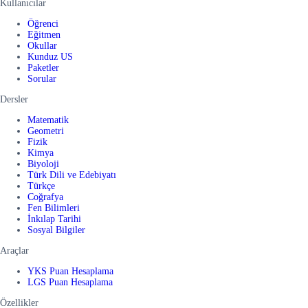
Kullanıcılar
Öğrenci
Eğitmen
Okullar
Kunduz US
Paketler
Sorular
Dersler
Matematik
Geometri
Fizik
Kimya
Biyoloji
Türk Dili ve Edebiyatı
Türkçe
Coğrafya
Fen Bilimleri
İnkılap Tarihi
Sosyal Bilgiler
Araçlar
YKS Puan Hesaplama
LGS Puan Hesaplama
Özellikler