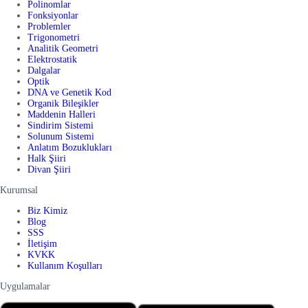
Polinomlar
Fonksiyonlar
Problemler
Trigonometri
Analitik Geometri
Elektrostatik
Dalgalar
Optik
DNA ve Genetik Kod
Organik Bileşikler
Maddenin Halleri
Sindirim Sistemi
Solunum Sistemi
Anlatım Bozuklukları
Halk Şiiri
Divan Şiiri
Kurumsal
Biz Kimiz
Blog
SSS
İletişim
KVKK
Kullanım Koşulları
Uygulamalar