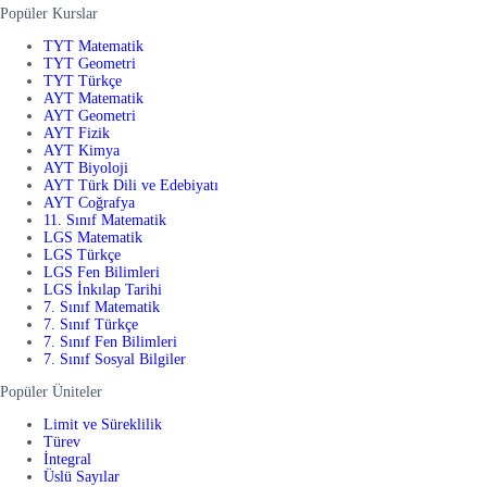
Popüler Kurslar
TYT Matematik
TYT Geometri
TYT Türkçe
AYT Matematik
AYT Geometri
AYT Fizik
AYT Kimya
AYT Biyoloji
AYT Türk Dili ve Edebiyatı
AYT Coğrafya
11. Sınıf Matematik
LGS Matematik
LGS Türkçe
LGS Fen Bilimleri
LGS İnkılap Tarihi
7. Sınıf Matematik
7. Sınıf Türkçe
7. Sınıf Fen Bilimleri
7. Sınıf Sosyal Bilgiler
Popüler Üniteler
Limit ve Süreklilik
Türev
İntegral
Üslü Sayılar