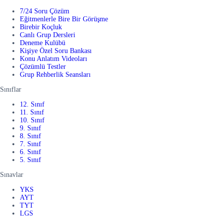
7/24 Soru Çözüm
Eğitmenlerle Bire Bir Görüşme
Birebir Koçluk
Canlı Grup Dersleri
Deneme Kulübü
Kişiye Özel Soru Bankası
Konu Anlatım Videoları
Çözümlü Testler
Grup Rehberlik Seansları
Sınıflar
12. Sınıf
11. Sınıf
10. Sınıf
9. Sınıf
8. Sınıf
7. Sınıf
6. Sınıf
5. Sınıf
Sınavlar
YKS
AYT
TYT
LGS