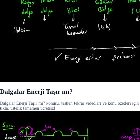
Dalgalar Enerji Taşır mı?
Dalgalar Enerji Taşır mı? konusu, testler, tekrar videoları ve konu özetleri için
tıkla, üstelik tamamen ücretsiz!