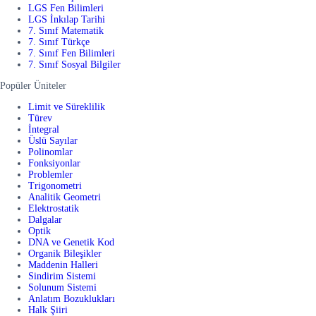
LGS Fen Bilimleri
LGS İnkılap Tarihi
7. Sınıf Matematik
7. Sınıf Türkçe
7. Sınıf Fen Bilimleri
7. Sınıf Sosyal Bilgiler
Popüler Üniteler
Limit ve Süreklilik
Türev
İntegral
Üslü Sayılar
Polinomlar
Fonksiyonlar
Problemler
Trigonometri
Analitik Geometri
Elektrostatik
Dalgalar
Optik
DNA ve Genetik Kod
Organik Bileşikler
Maddenin Halleri
Sindirim Sistemi
Solunum Sistemi
Anlatım Bozuklukları
Halk Şiiri