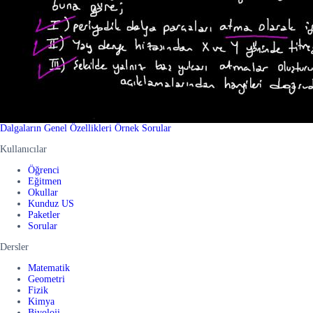
Dalgaların Genel Özellikleri Örnek Sorular
Kullanıcılar
Öğrenci
Eğitmen
Okullar
Kunduz US
Paketler
Sorular
Dersler
Matematik
Geometri
Fizik
Kimya
Biyoloji