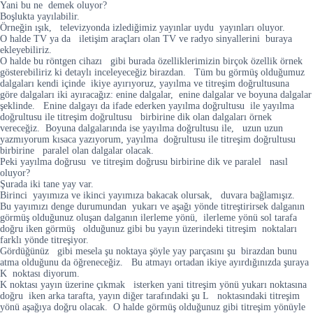
Yani bu ne demek oluyor?
Boşlukta yayılabilir.
Örneğin ışık, televizyonda izlediğimiz yayınlar uydu yayınları oluyor.
O halde TV ya da iletişim araçları olan TV ve radyo sinyallerini buraya
ekleyebiliriz.
O halde bu röntgen cihazı gibi burada özelliklerimizin birçok özellik örnek
gösterebiliriz ki detaylı inceleyeceğiz birazdan. Tüm bu görmüş olduğumuz
dalgaları kendi içinde ikiye ayırıyoruz, yayılma ve titreşim doğrultusuna
göre dalgaları iki ayıracağız: enine dalgalar, enine dalgalar ve boyuna dalgalar
şeklinde. Enine dalgayı da ifade ederken yayılma doğrultusu ile yayılma
doğrultusu ile titreşim doğrultusu birbirine dik olan dalgaları örnek
vereceğiz. Boyuna dalgalarında ise yayılma doğrultusu ile, uzun uzun
yazmıyorum kısaca yazıyorum, yayılma doğrultusu ile titreşim doğrultusu
birbirine paralel olan dalgalar olacak.
Peki yayılma doğrusu ve titreşim doğrusu birbirine dik ve paralel nasıl
oluyor?
Şurada iki tane yay var.
Birinci yayımıza ve ikinci yayımıza bakacak olursak, duvara bağlamışız.
Bu yayımızı denge durumundan yukarı ve aşağı yönde titreştirirsek dalganın
görmüş olduğunuz oluşan dalganın ilerleme yönü, ilerleme yönü sol tarafa
doğru iken görmüş olduğunuz gibi bu yayın üzerindeki titreşim noktaları
farklı yönde titreşiyor.
Gördüğünüz gibi mesela şu noktaya şöyle yay parçasını şu birazdan bunu
atma olduğunu da öğreneceğiz. Bu atmayı ortadan ikiye ayırdığınızda şuraya
K noktası diyorum.
K noktası yayın üzerine çıkmak isterken yani titreşim yönü yukarı noktasına
doğru iken arka tarafta, yayın diğer tarafındaki şu L noktasındaki titreşim
yönü aşağıya doğru olacak. O halde görmüş olduğunuz gibi titreşim yönüyle