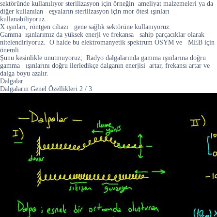
sektöründe kullanılıyor sterilizasyon için örneğin ameliyat malzemeleri ya da
diğer kullanılan eşyaların sterilizasyon için mor ötesi ışınları
kullanabiliyoruz.
X ışınları, röntgen cihazı gene sağlık sektörüne kullanıyoruz.
Gamma ışınlarımız da yüksek enerji ve frekansa sahip parçacıklar olarak
nitelendiriyoruz. O halde bu elektromanyetik spektrum ÖSYM ve MEB için
önemli.
Şunu kesinlikle unutmuyoruz; Radyo dalgalarında gamma ışınlarına doğru
gamma ışınlarını doğru ilerledikçe dalganın enerjisi artar, frekansı artar ve
dalga boyu azalır.
Dalgalar
Dalgaların Genel Özellikleri
2
/
3