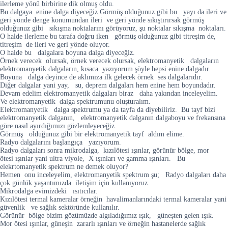
ilerleme yönü birbirine dik olmuş oldu.
Bu dalgaya enine dalga diyeceğiz Görmüş olduğunuz gibi bu yayı da ileri ve
geri yönde denge konumundan ileri ve geri yönde sıkıştırırsak görmüş
olduğunuz gibi sıkışma noktalarını görüyoruz, şu noktalar sıkışma noktaları.
O halde ilerleme bu tarafa doğru iken görmüş olduğunuz gibi titreşim de,
titreşim de ileri ve geri yönde oluyor.
O halde bu dalgalara boyuna dalga diyeceğiz.
Örnek verecek olursak, örnek verecek olursak, elektromanyetik dalgaların
elektromanyetik dalgaların, kısaca yazıyorum şöyle hepsi enine dalgadır.
Boyuna dalga deyince de aklımıza ilk gelecek örnek ses dalgalarıdır.
Diğer dalgalar yani yay, su, deprem dalgaları hem enine hem boyundadır.
Devam edelim elektromanyetik dalgaları biraz daha yakından inceleyelim.
Ve elektromanyetik dalga spektrumunu oluşturalım.
Elektromanyetik dalga spektrumu ya da tayfa da diyebiliriz. Bu tayf bizi
elektromanyetik dalganın, elektromanyetik dalganın dalgaboyu ve frekansına
göre nasıl ayırdığımızı gözlemleyeceğiz.
Görmüş olduğunuz gibi bir elektromanyetik tayf aldım elime.
Radyo dalgalarını başlangıça yazıyorum.
Radyo dalgaları sonra mikrodalga, kızılötesi ışınlar, görünür bölge, mor
ötesi ışınlar yani ultra viyole, X ışınları ve gamma ışınları. Bu
elekrtomanyetik spektrum ne demek oluyor?
Hemen onu inceleyelim, elektromanyetik spektrum şu; Radyo dalgaları daha
çok günlük yaşantımızda iletişim için kullanıyoruz.
Mikrodalga evimizdeki ısıtıcılar.
Kızılötesi termal kameralar örneğin havalimanlarındaki termal kameralar yani
güvenlik ve sağlık sektöründe kullanılır.
Görünür bölge bizim gözümüzde algıladığımız ışık, güneşten gelen ışık.
Mor ötesi ışınlar, güneşin zararlı ışınları ve örneğin hastanelerde sağlık