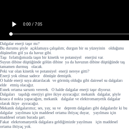
Dalgalar enerji taşır mı?
Bu durumu şöyle açıklamaya çalışalım; durgun bir su yüzeyinin olduğunu
düşünelim göl ya da havuz gibi.
Taşı fırlattığımızda taşın bir kinetik ve potansiyel enerjisi var.
Suyun dibine düştüğünde gölün dibine ya da havuzun dibine düştüğünde taş
tamamen durmuş olacak.
Peki var olan kinetik ve potansiyel enerji nereye gitti?
Enerji yok olmaz sadece dönüşür demiştik.
O halde enerji suya aktarılacak ve görmüş olduğu gibi dairesel su dalgaları
elde etmiş olacağız.
Esnek ortama sarsıntı vererek. O halde dalgalar enerji taşır diyoruz.
Dalgaları taşıdığı enerjiyi göre ikiye ayıracağız: mekanik dalgalar, şöyle
kısaca d nokta yapacağım, mekanik dalgalar ve elektromanyetik dalgalar
olarak ikiye ayıracağız.
Mekanik dalgalarımız; ses, yay, su ve deprem dalgaları gibi dalgalardır ki bu
dalgalar yayılması için maddesel ortama ihtiyaç duyar, yayılması için
maddesel ortam burada şart.
Fakat elekrtomanyetik dalgalara geldiğimizde yayılması için maddesel
ortama ihtiyaç yok.