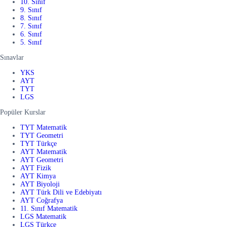
10. Sınıf
9. Sınıf
8. Sınıf
7. Sınıf
6. Sınıf
5. Sınıf
Sınavlar
YKS
AYT
TYT
LGS
Popüler Kurslar
TYT Matematik
TYT Geometri
TYT Türkçe
AYT Matematik
AYT Geometri
AYT Fizik
AYT Kimya
AYT Biyoloji
AYT Türk Dili ve Edebiyatı
AYT Coğrafya
11. Sınıf Matematik
LGS Matematik
LGS Türkçe