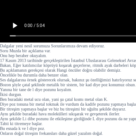
Dalgalar yeni nesil sorumuza Sorunlarımıza devam ediyoruz.
Soru Muzda bir açıklama var.
Onu hep beraber okuyalım.
17 Kasım 2013 tarihinde gerçekleştirilen İstanbul Uluslararası Geleneksel Avr
Bakan, Eğer katılımcılar köprüyü koşarak geçerlerse, ritmik ayak darbeleri kö
Bu açıklamanın gerekçesi olarak Hangi öncüler doğru olabilir demişiz.
Öncelikle bu durumla daha benzer olan.
Ses dalgalarına örnek gösterecek olursak, bakınız şu özelliğimizi hatırlıyoruz
Bozon şöyle çatal şeklinde metalik bir sistem, bir kad diye poz konumuz olsun.
Yanına bir tane de l diye pozunu koyalım.
İkisi durgun.
Ben buradaki metal ucu olan, yani şu çatal kısmı metal olan K.
Diye poz tonuna bir metal tokmak ile vurdum da kadife pozunu yapmaya başla
Bir titreşim yapmaya başlar ve biz bu titreşimi bir uğultu şekilde duyarız.
Aynı şekilde buradaki hava molekülleri sıkışarak ve gevşeterek ilerler.
Aynı şekilde Li dibe pozunu ile etkileşime girdiğinde L diye pozunu da ne yap
Tabii ki titremeye başlar.
Bu esnada k ve l diye poz.
Onların doğal titreşim frekansları daha güzel yazalım doğal.