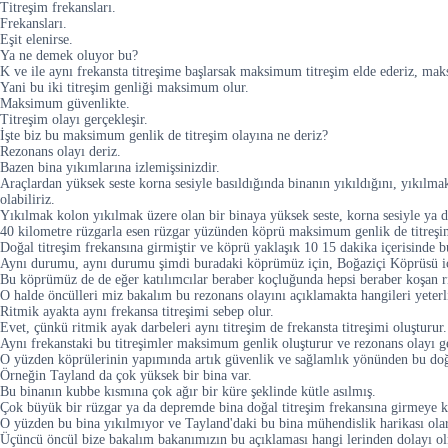
Titreşim frekansları.
Frekansları.
Eşit elenirse.
Ya ne demek oluyor bu?
K ve ile aynı frekansta titreşime başlarsak maksimum titreşim elde ederiz, mak
Yani bu iki titreşim genliği maksimum olur.
Maksimum güvenlikte.
Titreşim olayı gerçekleşir.
İşte biz bu maksimum genlik de titreşim olayına ne deriz?
Rezonans olayı deriz.
Bazen bina yıkımlarına izlemişsinizdir.
Araçlardan yüksek seste korna sesiyle basıldığında binanın yıkıldığını, yıkılma
olabiliriz.
Yıkılmak kolon yıkılmak üzere olan bir binaya yüksek seste, korna sesiyle ya d
40 kilometre rüzgarla esen rüzgar yüzünden köprü maksimum genlik de titreşim
Doğal titreşim frekansına girmiştir ve köprü yaklaşık 10 15 dakika içerisinde bu
Aynı durumu, aynı durumu şimdi buradaki köprümüz için, Boğaziçi Köprüsü iç
Bu köprümüz de de eğer katılımcılar beraber koçluğunda hepsi beraber koşan rit
O halde öncülleri miz bakalım bu rezonans olayını açıklamakta hangileri yeterl
Ritmik ayakta aynı frekansa titreşimi sebep olur.
Evet, çünkü ritmik ayak darbeleri aynı titreşim de frekansta titreşimi oluşturur.
Aynı frekanstaki bu titreşimler maksimum genlik oluşturur ve rezonans olayı ge
O yüzden köprülerinin yapımında artık güvenlik ve sağlamlık yönünden bu doğal 
Örneğin Tayland da çok yüksek bir bina var.
Bu binanın kubbe kısmına çok ağır bir küre şeklinde kütle asılmış.
Çok büyük bir rüzgar ya da depremde bina doğal titreşim frekansına girmeye k
O yüzden bu bina yıkılmıyor ve Tayland'daki bu bina mühendislik harikası olar
Üçüncü öncül bize bakalım bakanımızın bu açıklaması hangi lerinden dolayı ol