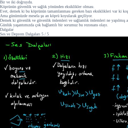
Bir ve iki doğruydu.
Köprünün güvenlik ve sağlık yönünden eksiklikler olması.
Evet, demek ki bu köprünün tamamlanması gereken bazı eksiklikleri var ki koş
Ama günümüzde mesela şu an köprü koyularak geçiliyor.
Demek ki güvenlik ve güvenlik önlemleri ve sağlamlık önlemleri ne yapılmış a
Günlük yaşantımızda çok bağlantılı bir sorumuz bu rezonans olayı.
Dalgalar
Ses ve Deprem Dalgaları
5
/
5