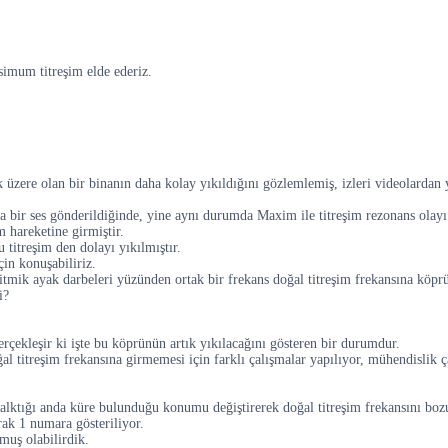
simum titreşim elde ederiz.
k üzere olan bir binanın daha kolay yıkıldığını gözlemlemiş, izleri videolardan
a bir ses gönderildiğinde, yine aynı durumda Maxim ile titreşim rezonans olayı
 hareketine girmiştir.
 titreşim den dolayı yıkılmıştır.
in konuşabiliriz.
mik ayak darbeleri yüzünden ortak bir frekans doğal titreşim frekansına köprü 
i?
rçekleşir ki işte bu köprünün artık yıkılacağını gösteren bir durumdur.
titreşim frekansına girmemesi için farklı çalışmalar yapılıyor, mühendislik ça
alktığı anda küre bulunduğu konumu değiştirerek doğal titreşim frekansını boz
ak 1 numara gösteriliyor.
muş olabilirdik.