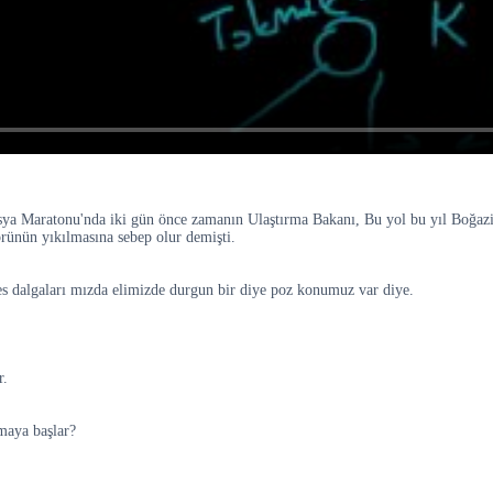
asya Maratonu'nda iki gün önce zamanın Ulaştırma Bakanı, Bu yol bu yıl Boğaziç
prünün yıkılmasına sebep olur demişti.
 ses dalgaları mızda elimizde durgun bir diye poz konumuz var diye.
r.
maya başlar?